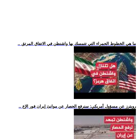
.. ما هي الخطوط الحمراء التي تتمسك بها واشنطن في الاتفاق المرتق
.. رويترز عن مسؤول أمريكي: سنرفع الحصار عن موانئ إيران فور الإع