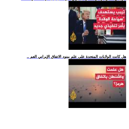
.. هل كانت الولايات المتحدة على علم ببنود الاتفاق الإيراني العم