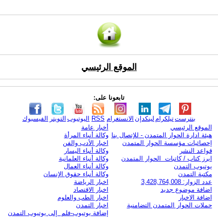
الموقع الرئيسي
تابعونا على:
بنترست
تيلكرام
لينكدإن
الانستغرام
RSS
اليوتيوب
التويتر
الفيسبوك
الموقع الرئيسي
أخبار عامة
هيئة ادارة الحوار المتمدن - للإتصال بنا
وكالة أنباء المرأة
إحصائيات مؤسسة الحوار المتمدن
اخبار الأدب والفن
قواعد النشر
وكالة أنباء اليسار
ابرز كتاب / كاتبات الحوار المتمدن
وكالة أنباء العلمانية
يوتيوب التمدن
وكالة أنباء العمال
مكتبة التمدن
وكالة أنباء حقوق الإنسان
عدد الزوار: 3,428,764,008
اخبار الرياضة
اضافة موضوع جديد
اخبار الاقتصاد
اضافة الاخبار
اخبار الطب والعلوم
حملات الحوار المتمدن التضامنية
اخبار التمدن
إضافة يوتيوب-فلم إلى يوتيوب التمدن