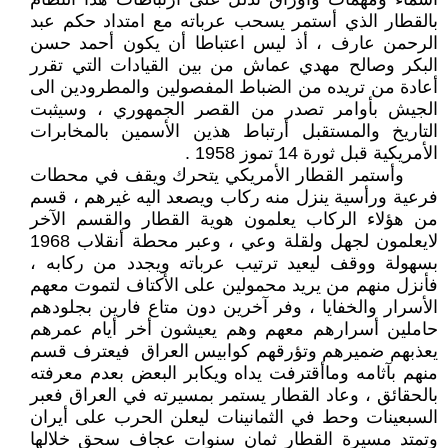
بالقطار الذي أستمر يسحب عرباته مع امتداد حكم عبد
الرحمن عارف ، أذ ليس اعتباطا أن يكون أحمد حسن
البكر وصالح مهدي عماش من بين القيادات التي تقرر
أعادة من تريده من الضباط المفصولين والمطرودين الى
الجيش بأوامر تصدر من القصر الجمهوري ، وسيثبت
التاريخ والمستقبل أرتباط هذين الأسمين بالمخابرات
الأمريكية قبل ثورة 14 تموز 1958 .
وأستمر القطار الأمريكي يتحرك ويقف في محطات
فرعية ورأسية ينزل منه ركاب ويصعد اليه غيرهم ، قسم
من هؤلاء الركاب يعلمون هوية القطار والقسم الآخر
لايعلمون لجهل ولقلة وعي ، وعبر محطة أنقلاب 1968
بسهولة ووقف ليعيد ترتيب عرباته ويجدد من ركابه ،
فأنزل منهم من يريد محمولين على الأكتاف لتموت معهم
الأسرار والخفايا ، وفر آخرين دون متاع فارين بجلودهم
حاملين أسرارهم معهم وهم يعيشون أخر أيام عمرهم
يعذبهم ضميرهم وتؤرقهم كوابيس العراق فيعترف قسم
منهم بآثامه وماأقترفت يداه ويكابر البعض بعدم معرفته
بالحقائق ، وعاد القطار يستمر بمسيرته في العراق فعبر
السبعينات وحط في الثمانينات ليعلن الحرب على أيران
وتمتد مسيرة القطار ثمان سنوات عجاف سحق خلالها