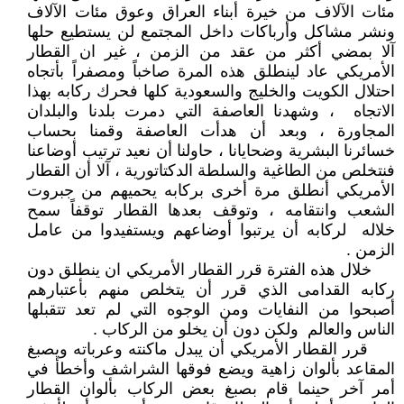
مئات الآلاف من خيرة أبناء العراق وعوق مئات الآلاف
ونشر مشاكل وأرباكات داخل المجتمع لن يستطيع حلها
آلا بمضي أكثر من عقد من الزمن ، غير ان القطار
الأمريكي عاد لينطلق هذه المرة صاخباً ومصفراً بأتجاه
احتلال الكويت والخليج والسعودية كلها فحرك ركابه بهذا
الاتجاه ، وشهدنا العاصفة التي دمرت بلدنا والبلدان
المجاورة ، وبعد أن هدأت العاصفة وقمنا بحساب
خسائرنا البشرية وضحايانا ، حاولنا أن نعيد ترتيب أوضاعنا
فنتخلص من الطاغية والسلطة الدكتاتورية ، آلا أن القطار
الأمريكي أنطلق مرة أخرى بركابه يحميهم من جبروت
الشعب وانتقامه ، وتوقف بعدها القطار توقفاً سمح
خلاله لركابه أن يرتبوا أوضاعهم ويستفيدوا من عامل
الزمن .
خلال هذه الفترة قرر القطار الأمريكي ان ينطلق دون
ركابه القدامى الذي قرر أن يتخلص منهم بأعتبارهم
أصبحوا من النفايات ومن الوجوه التي لم تعد تتقبلها
الناس والعالم ولكن دون أن يخلو من الركاب .
قرر القطار الأمريكي أن يبدل ماكنته وعرباته ويصبغ
المقاعد بألوان زاهية ويضع فوقها الشراشف وأخطأ في
أمر آخر حينما قام بصبغ بعض الركاب بألوان القطار