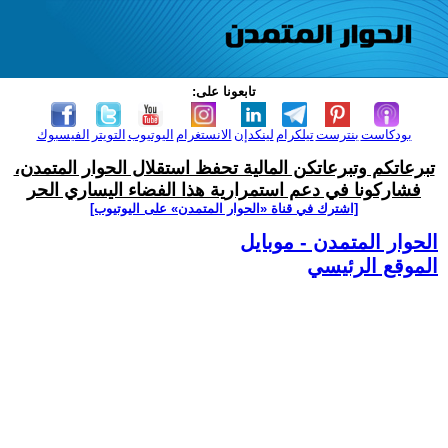
تابعونا على:
بودكاست
بنترست
تيلكرام
لينكدإن
الانستغرام
اليوتيوب
التويتر
الفيسبوك
تبرعاتكم وتبرعاتكن المالية تحفظ استقلال الحوار المتمدن،
فشاركونا في دعم استمرارية هذا الفضاء اليساري الحر
[اشترك في قناة ‫«الحوار المتمدن» على اليوتيوب]
الحوار المتمدن - موبايل
الموقع الرئيسي