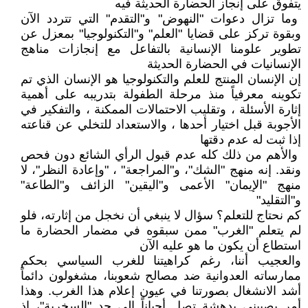
يتفوق على إنجاز الحضارة الحديثة فيه
وما تزال دعوات "النهوض" و"التقدم" التي تتردد الآن
وبقوة تركز على قضايا "العلم" و"التكنولوجيا" بمعزل عن
تطوير علومنا الإنسانية بالتفاعل مع إنجازات مناهج
الإنسانيات في الحضارة الحديثة
إن الإنسان المنتج للعلم والتكنولوجيا هو الإنسان الذي تم
تكوينه معرفياً منذ مرحلة الطفولة بتدريبه على أهمية
إثارة الأسئلة ، وتقليب الاحتمالات الممكنة ، والتفكير في
الأجوبة قبل اختيار أحدها ، والاستعداد للتخلي عن قناعته
إذا ثبت له عدم دقتها
والأهم من ذلك كله عدم قبول الرأي الشائع دون فحص
ونقد. إنه منهج "الشك"، و"المراجعة" ، "وإعادة النظر"، لا
منهج "الإيمان" الأعمى و"اليقين" الزائف و"الطاعة"
و"التقليد"
كم نحتاج للتعلم؟ سؤال لا ينبغي أن نخجل من إثارته، فلو
لم يتعلم "الغرب" ممن سبقوه في مضمار الحضارة ما
استطاع أن يكون ما هو عليه الآن
والعجيب أننا، رغم كراهيتنا للغرب السياسي بحكم
ممارساته العدوانية ضد مصالح شعوبنا، مشغولون دائماً
أشد الانشغال بصورتنا في عيون إعلام هذا الغرب. وهذا
أمر يصيبني بدهشة تصل أحياناً إلى حد "السخرية"، إذ