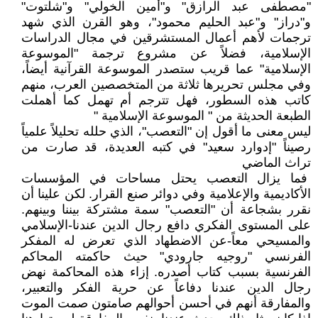
"مصطفى عبد الرازق" و"أمين الخولي" و"شلتوت"
و"دراز" و"عبد الحليم محمود"، وهو القرن الذي شهد
ترجمات لأهم أعمال المستشرقين في مجال الدراسات
الإسلامية، فضلاً عن مشروع ترجمة "الموسوعة
الإسلامية" عما قريب ستصدر الموسوعة القرآنية أيضاً،
وفي مجلس تحريرها ثلاثة من المتخصصين العرب، منهم
كاتب هذه السطور، فهل تترجم أم تهمل كما أهملت
الطبعة الحديثة من " الموسوعة الإسلامية "
ليس معنى ما أقول إن "التعصب"، الذي حلله تحليلاً علمياً
رصيناً "إدوارد سعيد" في كتبه العديدة، قد صارت من
تراث الماضي
فما يزال التعصب يحتل مساحات في المؤسسات
الأكاديمية والإعلامية وفي دوائر صنع القرار. لكن علينا أن
نقرر بشجاعة أن "التعصب" سمة مشتركة بيننا وبينهم.
على المستوى الفكري دافع رجال الدين عندنا-الإسلامي
والمسيحي معاً-عن الاضطهاد الذي تعرض له المفكر
الفرنسي "روجيه جارودي" حيث حاكمته المحاكم
الفرنسية بسبب كتاب أصدره. إزاء هذه المحاكمة نهض
رجال الدين عندنا دفاعاً عن حرية الفكر والتعبير،
والمفارقة أنهم في أحسن أحوالهم صامتون صمت الموت