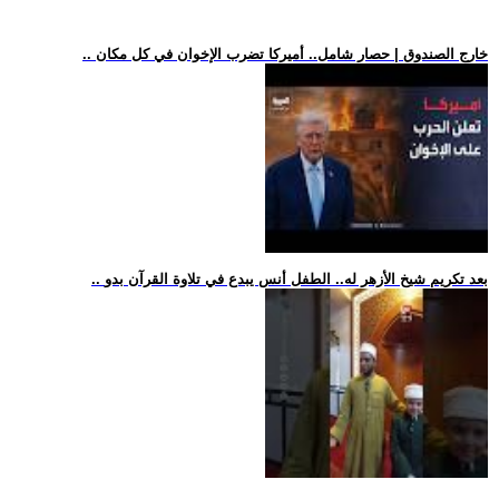
.. خارج الصندوق | حصار شامل.. أميركا تضرب الإخوان في كل مكان
.. بعد تكريم شيخ الأزهر له.. الطفل أنس يبدع في تلاوة القرآن بدو