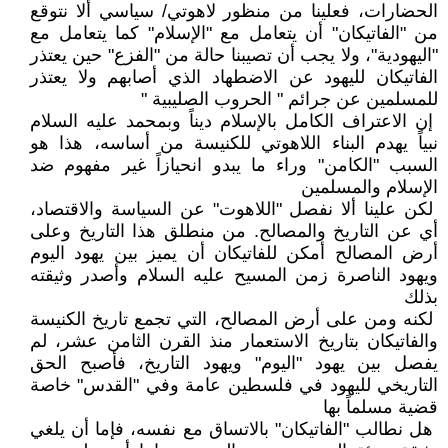
الحضارات، فعلينا من منظور لاهوتي/ سياسي ألا نتوقع
من "الفاتيكان" أن يتعامل مع "الإسلام" كما يتعامل مع
"اليهودية"، ولا يجب أن تصيبنا حالة من "الفزع" حين يعتذر
الفاتيكان لليهود عن الاضطهاد الذي أصابهم ولا يعتذر
للمسلمين عن جرائم " الحروب الصليبية "
إن الاعتراف الكامل بالإسلام ديناً وبمحمد عليه السلام
نبياً يهدم البناء اللاهوتي للكنيسة من أساسه، هذا هو
السبب "الكامن" وراء ما يبدو انحيازاً غير مفهوم ضد
الإسلام والمسلمين
لكن علينا ألا نفصل "اللاهوت" عن السياسة والاقتصاد،
أي عن التاريخ والمصالح. من منطلق هذا التاريخ وعلى
أرض المصالح أمكن للفاتيكان أن يميز بين يهود اليوم
ويهود الناصرة زمن المسيح عليه السلام وأصدر وثيقته
بذلك
لكنه ومن على أرض المصالح، التي تجمع تاريخ الكنيسة
والفاتيكان بتاريخ الاستعمار منذ القرن الثامن عشر، لم
يفصل بين يهود "اليوم" ويهود التاريخ، فأصبح الحق
التاريخي لليهود في فلسطين عامة وفي "القدس" خاصة
قضية مسلماً بها
هل نطالب "الفاتيكان" بالاتساق مع نفسه، فإما أن يلغي