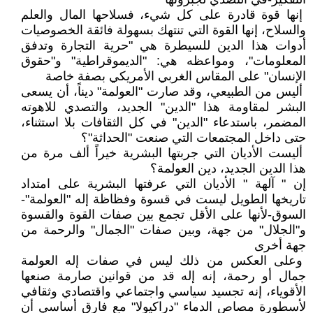
إنها قوة قادرة على كل شيء، فسلاحها المال والعلم
والسلاح، إنها القوة التي تنتهك بسهولة فائقة الخصوصيات
أدوات هذا الدين للسيطرة هي "حرية التجارة وتدفق
المعلومات"، ومواعظه هي: "الديموقراطية" و"حقوق
الإنسان" على المقاس الغربي الأمريكي بصفة خاصة
أليس من الطبيعي، وقد صارت "العولمة" ديناً، أن يسعى
البشر لمقاومة هذا "الدين" الجديد، والتصدي للاهوته
المضمر، باستدعاء "الدين" في كل الثقافات بلا استثناء،
حتى داخل المجتمعات التي صنعت "الحداثة"؟
أليست الأديان التي جربتها البشرية خيراً ألف مرة من
هذا الدين الجديد، دين العولمة؟
إن " آلهة " الأديان التي عرفتها البشرية على امتداد
تاريخها الطويل ليست في قسوة وفظاظة إله "العولمة"-
السوق-لأنها على الأقل تجمع بين صفات القوة والقسوة
و"الجلال" من جهة، وبين صفات "الجمال" والرحمة من
جهة أخرى
وعلى العكس من ذلك ليس في صفات إله العولمة
جمال أو رحمة، إنه إله قد من قوانين صارمة صنعها
الأقوياء، إنه تجسيد سياسي واجتماعي واقتصادي وثقافي
لأسطورة مصاص الدماء "دراكيولا" مع فارق أساسي أن