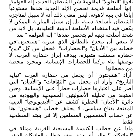
تلاوة "التعاويذ" لمقاومة شر الشيطان الجديد، إله العولمة
إنها أسلحة قديمة تحصن الإله الجديد ضدها مستوعباً
إياها في بنية لاهوته. ليس معنى ذلك أنه لا سبيل لمناجزة
الشيطان بأسلحة دينية، بل إن سبيل المنازلة الممكن لا
يكفي فيه استخدام الأسلحة الدينية التقليدية، بل لابد من
شحذ أسلحة دينية لم يتحصن ضدها " إله العولمة " بعد
لا ينبغي أن ننخدع بالتطابق الذي سربه "هنتنجتون"في
خطابه بين "الأديان" و"الحضارات"، فجعل من كل "دين"
حضارة مستقلة متميزة، بهدف إبراز حضارة الغرب، لا
بوصفها بناء تركيباً للحضارات الإنسانية، ومجرد محطة
من محطاتها
أراد "هنتنجتون" أن يجعل من حضارة الغرب "نهاية
التاريخ"، وأراد أن يجعل من "الثقافات" و"الأديان" التي
أصر على اعتبارها حضارات-خطراً على الإنسانية. وحين
استبعد من تحليله الأصوليتين المسيحية واليهودية من
دائرة "الأديان" الخطرة كشف عن "الأيديولوجيا" الدينية
المقنعة بقناع سياسي. لا يختلف خطاب "هنتنجتون" هنا
عن خطاب المتعصبين المسلمين إلا في بنيته السطحية
فقط
ماذا عن خطاب الكنيسة المسيحية الغربية ممثلة في
"الفاتيكان"؟ وإلى أي مدى يعتبر خطاب الفاتيكان الديني