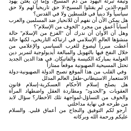
وثيقة تبرئة اليهود من دم المسيح، وإما أن يعلن يهود
اليوم-الذين لم يقتلوا المسيح-لا حق تاريخياً لهم ولا حق
سياسياً ولا دينياً في فلسطين ولا في القدس؟
هل يمكن الآن أن نفهم أن للانحياز ضد المسلمين والعرب
أسباباً أعمق من مجرد "الخوف من الإسلام"؟
وهل آن الأوان أن ندرك أن "الفزع من الإسلام" حالة
منشؤها العالم الإسلامي في ارتباكه التاريخي، لكنها حالة
أعطت مبرراً ليصوغ للغرب السياسي والإعلامي من
خلال النفخ فيها بالتهويل والمبالغة أيديولوجية لتمرير دين
العولمة بمباركة الكنيسة والفاتيكان. في هذا الدين الجديد
تحتل المسيحية الصهيونية موقعاً ممتازاً
وفي القلب من هذا الموقع تصبح الدولة الصهيونية-دولة
الاستعمار الاستيطاني-طفل العالم المدلل
هل يصلح إسلام الأحكام العسكرية-إسلام قانون
العقوبات و"الحدود" ومطاردة العقل واضطهاد المرأة
والخوف من التساؤل-لمواجهة تلك الأخطار؟ سؤال لابد
من طرحه في نهاية مداخلتي
أرجو لكم التوفيق والنجاح من أعماق قلبي. والسلام
عليكم ورحمة الله وبركاته