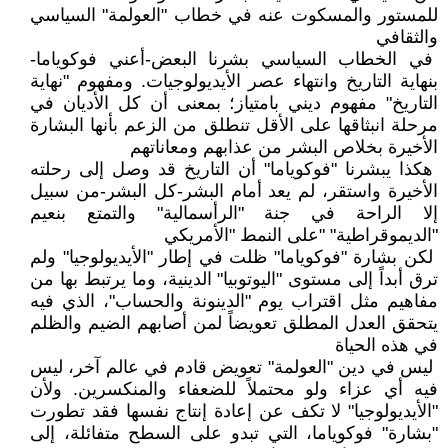
للمستور والمسكوت عنه في خطاب "العولمة" السياسي
والثقافي
في الخطاب السياسي بشرنا البعض-أعني فوكوياما-
بنهاية التاريخ وانتهاء عصر الأيديولوجيات. ومفهوم "نهاية
التاريخ" مفهوم ديني بامتياز؛ بمعنى أن كل الأديان في
مرحلة انبثاقها على الأقل تنطلق من الزعم بأنها البشارة
الأخيرة بخلاص البشر من عذابهم ومعاناتهم
هكذا يبشرنا "فوكوياما" أن التاريخ قد وصل إلى رحلته
الأخيرة واستقر، لم يعد أمام البشر-كل البشر-من سبيل
إلا الراحة في جنة "الرأسمالية" والتمتع بنعيم
"الديموقراطية" "على النمط "الأمريكي
لكن بشارة "فوكوياما" ظلت في إطار "الأيديولوجيا" ولم
ترق أبداً إلى مستوى "اليوتوبيا" الدينية، وما يرتبط بها من
مفاهيم مثل اقتراب يوم "الدينونة والحساب"، الذي فيه
يتحقق العدل المطلق تعويضاً لمن أصابهم الضيم والظلم
في هذه الحياة
ليس في دين "العولمة" تعويض قادم في عالم آخر، ليس
فيه أي عزاء ولو محتملاً للضعفاء والمنكسرين. ولأن
"الأيديولوجيا" لا تكف عن إعادة إنتاج نفسها فقد تطورت
"بشارة" فوكوياما، التي تبدو على السطح متفائلة، إلى