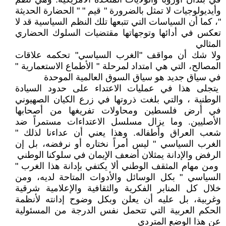
وأيديولوجيات لا تمثل بالضرورة " قيم " " الحضارة الحديثة
"، كما أن السياسات التي تتبعها تلك النظم السياسية قد لا
تعكس في أدائها وتوجهاتها مقتضيات السلوك الحضاري
المثالي
ولا شك أن مواقف "الغرب السياسي" تحكمه علاقات
المصالح، التي هي امتداد لمرحلة " الأطماع الاستعمارية "
في سياق جديد هو سياق السوق العالمية الموحدة
يتجلى هذا في عمليات الاعتداء على حدود السيادة
الوطنية ، والتي بلغت ذروتها في زرع الكيان الصهيوني
في أرض فلسطين ومحاولات تفريغها من أصحابها
الأصليين. وما يزال مسلسل الاعتداءات مستمراً ضد
شعب العراق وأطفاله. وهذا يعني أن عداءنا لذلك "
الغرب السياسي " ليس أمراً نختاره أو نرفضه، بل إن
الرفض والإدانة يمثلان أضعف الإيمان في سلوكنا الوطني
ومن مهام المثقف الوطني ألا يكتفي بإدانة هذا الغرب "
السياسي " بكل الوسائل والأدوات المتاحة لديه، ومن
خلال كل المنابر الفكرية والثقافية والإعلامية شرقية
وغربية، بل عليه أن يعلن وبكل وضوح إدانته لأنظمة
الحكم العربية التي تتحمل نفس الدرجة من المسئولية
عن هذا الوضع المتردي