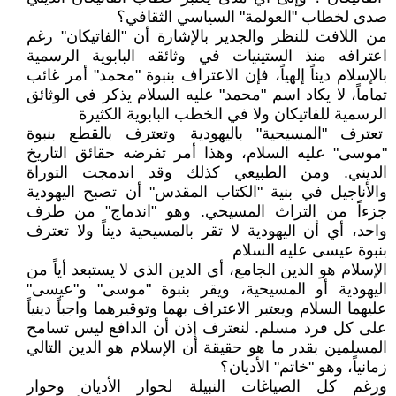
صدى لخطاب "العولمة" السياسي الثقافي؟
من اللافت للنظر والجدير بالإشارة أن "الفاتيكان" رغم
اعترافه منذ الستينيات في وثائقه البابوية الرسمية
بالإسلام ديناً إلهياً، فإن الاعتراف بنبوة "محمد" أمر غائب
تماماً، لا يكاد اسم "محمد" عليه السلام يذكر في الوثائق
الرسمية للفاتيكان ولا في الخطب البابوية الكثيرة
تعترف "المسيحية" باليهودية وتعترف بالقطع بنبوة
"موسى" عليه السلام، وهذا أمر تفرضه حقائق التاريخ
الديني. ومن الطبيعي كذلك وقد اندمجت التوراة
والأناجيل في بنية "الكتاب المقدس" أن تصبح اليهودية
جزءاً من التراث المسيحي. وهو "اندماج" من طرف
واحد، أي أن اليهودية لا تقر بالمسيحية ديناً ولا تعترف
بنبوة عيسى عليه السلام
الإسلام هو الدين الجامع، أي الدين الذي لا يستبعد أياً من
اليهودية أو المسيحية، ويقر بنبوة "موسى" و"عيسى"
عليهما السلام ويعتبر الاعتراف بهما وتوقيرهما واجباً دينياً
على كل فرد مسلم. لنعترف إذن أن الدافع ليس تسامح
المسلمين بقدر ما هو حقيقة أن الإسلام هو الدين التالي
زمانياً، وهو "خاتم" الأديان؟
ورغم كل الصياغات النبيلة لحوار الأديان وحوار