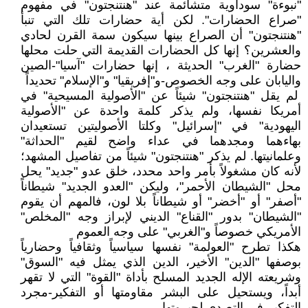
"نبوءة" سوداوية متشائمة عند "هنتنجتون" في مفهوم
"صراع الحضارات". لكن أية حضارات تلك التي تنبأ
"هنتنجتون" أن الصراع بينها سيكون سمة القرن لحادي
والعشرين؟ إنها كل الحضارات القديمة التي حلت محلها
حضارة "الغرب" الحديثة ، إنها حضارات "آسيا"-الصين
واليابان على وجه الخصوص-و"إفريقيا" و"الإسلام" تحديداً
لم يقل "هنتنجتون" شيئاً عن "الأصولية المسيحية" في
أمريكا نفسها، ولم يذكر كلمة واحدة عن "الأصولية
اليهودية" في "إسرائيل" وكلتا الأصوليتين تستعيدان
بهاءهما ومجدهما في عداء واضح لقيم "الحداثة"
وعلمانيتها. لم يذكر "هنتنجتون" شيئاً من تفاصيل المشهد؛
لأنه كان مشغولاً بأمر واحد محدد، خلق عدو "جديد" يحل
محل "الشيطان الأحمر"، وليكن "العدو الجديد" شيطاناً
"أصفر" أو "أخضر" أو شيطاناً بلا لون، فالمهم أن يقوم
"الشيطان" بدور "القناع" الديني لإبراز وجه "المخلص"
الأمريكي خصوصاً و"الغربي" على وجه العموم
هكذا تطرح "العولمة" نفسها سياسياً وثقافياً وحضارياً
بوصفها "الدين" الأخير، الدين الذي يمثل فيه "السوق"
وشريعته الإله الجديد المسلح بأداة "القوة" التي لا تقهر
أبداً، ويستحيل على البشر مقاومتها أو التفكير-مجرد
التفكير-في التصدي لجبروتها