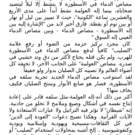
مصاص الدماء في الأسطورة لا ينشط إلا ليلاً ليتصيد
ضحاياه، بينما إله العولمة نشط أبداً على مدى الأربع
والعشرين ساعة "الكونية"، حيث لا تمييز بين ليل أو نهار
أو بين نوم أو يقظة. فارق أخير لابد من "الإشارة إليه بين
إله الأسطورة - مصاص الدماء - وبين مصاص الدماء
العيني إله السوق "
كان مجرد تركيز حزمة من الضوء أو رفع علامة
"الصليب" كافياً لدفع مصاص الدماء في الأسطورة
للهرب. ولم يكن قتله يحتاج لأكثر من دق وتد خشبي في
صدره. مصاص "العولمة" على الجانب الآخر، لا تخيفه كل
أضواء العالم ولا تصيبه كل الصلبان بدوار ولو خفيفاً
لقد استوعب مصاص الدماء الجديد تجربة سلفه في
الأسطورة، فصار هو صانع الأنوار ومنتج الصلبان فكيف
يخاف منها؟
أكثر من ذلك أنه-إله العولمة-مثل سلفه قادر على إعادة
إنتاج نفسه في أشكال وصيغ وملامح لا تخلو من جاذبية.
إنه "شيطان" لا تؤثر فيه التراتيل ولا عبارات الاستعاذة ولا
الآيات القرآنية. وهكذا تصبح دعوات "العودة إلى الدين"
في كل الثقافات-مسيحية ويهودية وإسلامية وبوذية
وكنفوشيوسية .. إلخ أشبه بمحاولات استخدام "لصليب" أو