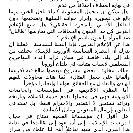
في نهاية المطاف اختلافاً من عدم
هل يمكن أن يتحمل المسئولية كاملة ناقل الخبر، مهما
بالغ في تصويره وإبراز جوانبه السلبية وتضخيمها، دون
الفاعل الأصلي والمجرم الحقيقي؟ هل صنع الإعلام
الغربي كل هذا الجنون والحماقات التي تمارسها "طالبان"
ضد المرأة والفنون باسم الإسلام ؟
هذا عن الإعلام الغربي، فإذا انتقلنا للسياسة ، فعلينا أن
ندرك أن النظرة السياسية الأوروبية للإسلام تختلف من
بلد إلى بلد، خاصة في سياق تزايد أعداد المهاجرين
المسلمين لأسباب متباينة في بلدان أوروبا
هناك "مخاوف" بعضها مشروع وبعضها مبالغ فيه (فرنسا
وألمانيا على سبيل المثال)، كما هناك محاولات للفهم
الهادئ والتعامل مع الحقائق هولندا وإنجلترا مؤخراً
أما النظرة الأكاديمية في المؤسسات والجامعات
الأوروبية فهي في مجملها تقدم خدمة للإسلام وتاريخه
وتراثه تستحق لا التقدير والاحترام فقط، بل تستدعي
التعاون بإرسال المبعوثين وتبادل الأساتذة
هل أقول إن مؤسساتنا العلمية تحتاج في مجال
الدراسات الإسلامية إلى أن تعود إلى تقاليدها في بداية
هذا القرن، الذي شهد تفاعلاً أنتج لنا علماء من طراز