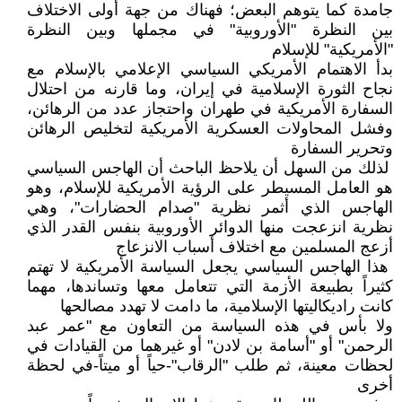
جامدة كما يتوهم البعض؛ فهناك من جهة أولى الاختلاف
بين النظرة "الأوروبية" في مجملها وبين النظرة
"الأمريكية" للإسلام
بدأ الاهتمام الأمريكي السياسي الإعلامي بالإسلام مع
نجاح الثورة الإسلامية في إيران، وما قارنه من احتلال
السفارة الأمريكية في طهران واحتجاز عدد من الرهائن،
وفشل المحاولات العسكرية الأمريكية لتخليص الرهائن
وتحرير السفارة
لذلك من السهل أن يلاحظ الباحث أن الهاجس السياسي
هو العامل المسيطر على الرؤية الأمريكية للإسلام، وهو
الهاجس الذي أثمر نظرية "صدام الحضارات"، وهي
نظرية انزعجت منها الدوائر الأوروبية بنفس القدر الذي
أزعج المسلمين مع اختلاف أسباب الانزعاج
هذا الهاجس السياسي يجعل السياسة الأمريكية لا تهتم
كثيراً بطبيعة الأزمة التي تتعامل معها وتساندها، مهما
كانت راديكاليتها الإسلامية، ما دامت لا تهدد مصالحها
ولا بأس في هذه السياسة من التعاون مع "عمر عبد
الرحمن" أو "أسامة بن لادن" أو غيرهما من القيادات في
لحظات معينة، ثم طلب "الرقاب"-حياً أو ميتاً-في لحظة
أخرى