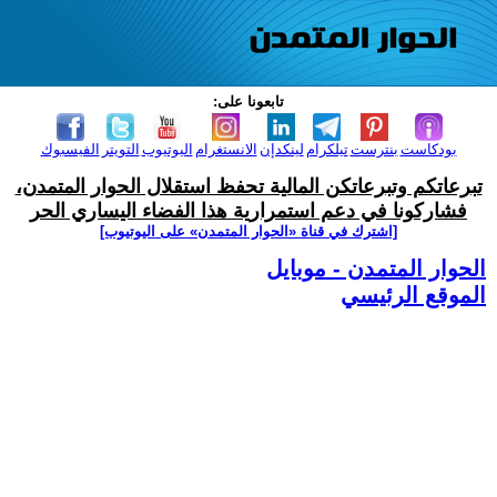
تابعونا على:
بودكاست
بنترست
تيلكرام
لينكدإن
الانستغرام
اليوتيوب
التويتر
الفيسبوك
تبرعاتكم وتبرعاتكن المالية تحفظ استقلال الحوار المتمدن،
فشاركونا في دعم استمرارية هذا الفضاء اليساري الحر
[اشترك في قناة ‫«الحوار المتمدن» على اليوتيوب]
الحوار المتمدن - موبايل
الموقع الرئيسي