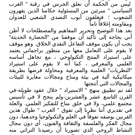
ليس من الحكمة أن نعلق الجرس في رقبة " الغرب
السياسي " مبرئين من المسئولية حكامنا الذين يقهرون
الشعوب ؛ فيغلقون أبوب التصدي الشعبي للعدوان
ومقاومته إغلاقاً تاماً
بعد هذا التوضيح وتحرير المفاهيم والمصطلحات لا أظن
أني بحاجة إلى تأكيد أن موقفنا من "الحضارة الحديثة"
يجب أن يكون موقف التفاعل النقدي الخلاق. وهو موقف
لا يقوم على التعامل معها من منظور براجماتي يعتمد
على استيراد المنتج التكنولوجي ، مع تجاهل أساسه
العلمي والمعرفي ، كما أنه لا يقوم على استيراد
"النظريات" العلمية والمعرفية ومحاولة فرضها بطريقة
ميكانيكية آلية في بيئة ومناخ ومجالات مغايرة للبيئات
والمجالات التي أنتجتها
لقد تم تطبيق منهج " الاستيراد " خلال عقود طويلة-في
القرن التاسع عشر والعشرين-ولم ينجح لا في تأسيس
مجتمع علمي، ولا في خلق مناخ للتفكير العلمي. والعلة
في تقديري أننا نظرنا إلى تفوق " الغرب " طوال هذين
القرنين بوصفه تفوقاً في العلم والتكنولوجيا وحدهما، دون
مجال الفكر والفلسفة والثقافة والفنون، أي دون مجال
النشاط الروحي الذي تصورنا أن رصيدنا التراثي منه