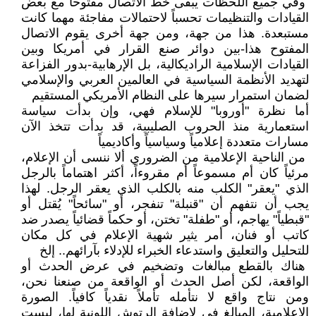
وفي جميع اللحظات يبقى خط الاتصال مفتوحاً مع بعض
القيادات والتنظيمات تحسباً لاحتمالات مفاجئة مهما كانت
مستبعدة. هذا من جهة، ومن جهة أخرى يقوم الاتصال
المفتوح هذا-بين دوائر صنع القرار في أمريكا وبين
القيادات الإسلامية الراديكالية، بل الإرهابية-بدور الفزاعة
لتهديد الأنظمة السياسية في العالمين العربي والإسلامي
لضمان استمرار سيرها على النظام الأمريكي المستقيم
أما نظرة "أوروبا" للإسلام فهي، وإن بدأت سياسة
استعمارية منذ الحروب الصليبية، قد بدأت تتخذ الآن
مسارات متعددة إعلامياً وسياسياً وأكاديمياً
من الناحية الإعلامية من الضروري ألا ننسى أن الإعلام،
مرئياً كان أم مسموعاً أم مقروءاً، أكثر اهتماماً بالرجل
الذي "يعقر" الكلب منه بالكلب الذي يعقر الرجل. لهذا
يجب أن نتفهم أن "قنبلة" تنفجر، أو "سائحاً" يُقتل أو
"قبطياً" يهاجم، أو "طفلة" تختن، أو حكماً قضائياً يصدر ضد
كاتب أو فنان، أمر يثير شهية الإعلام في كل مكان
للتحليل والتعليق واستدعاء الخبراء للإدلاء بآرائهم.. إلخ
هناك بالقطع مبالغات وتضخيم في عرض الحدث أو
الواقعة، لكن أصل الحدث أو الواقعة من صنعنا نحن،
ومن نتاج واقع لا نتأمله تأملاً نقدياً كافياً. الصورة
الإعلامية، المبالغ في لإضافة الرتوش اللونية لها، ليست