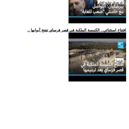
.. افتتاح استثنائي.. الكنيسة الملكية في قصر فرساي تفتح أبوابها