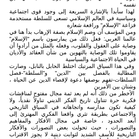
نفسه "
لهذا سأبدأ بالإشارة السريعة إلى وجود قوى اجتماعية
وسياسية في العالم الإسلامي تسعى للسلطة مستخدمة
فزاعة "الإسلام" ورافعة شعاره
ومن المؤسف أن وصم الإسلام بصفة الإرهاب بدأ هنا في
عالمنا العربي: فعل ذلك من يمارسون باسم "الإسلام"
وصاية على العقول والقلوب، وفعله بالمثل من أرادوا أن
يقاوموا تلك الوصاية بالتهوين من شأن العقائد والأديان
في الحياة الاجتماعية والسياسية
وفي هذا السياق المرتبك اختلط الحابل بالنابل، وصارت
المطالبة بالفصل بين "الدين" و"السلطة"-فصل
السلطات-تفهم بوصفها دعوة لإقصاء الدين عن الحياة ،
وشتان بين الأمرين
الأخطر من ذلك أنه لم يعد ثمة مجال مفتوح لمناقشات
فكرية حرة تتناول تاريخ الفكر الديني تناولاً نقدياً، ولا
كيفية تكون مدارسه واتجاهاته في السياق التاريخي
والاجتماعي بطريقة تثري واقعنا الفكري المهترئ إلى
أبعد الحدود ، خاصة في مجال الأفكار والمفاهيم
والتصورات ، حيث تحولت بعض التصورات والأفكار
التاريخية للأسف الشديد لثوابت دينية لا يجوز الاقتراب