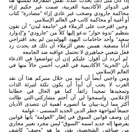
إذا كان مثل ذلك يحدث عندنا. نفس المفارقة لمستها هنا
في الدوائر الأكاديمية الغربية، صمت غير حكيم إزاء
محاكمة جارودي وصخب غير عادي إزاء "مصادرة" كتاب
أو أغنية أو محاكمة كاتب في العالم الإسلامي
وحين اقترحت على الزملاء في "جامعة ليدن" أن تقون
بتنظيم "ندوة حوار" ندعو إليها كلاً من "جارودي" و"إدوارد
سعيد" وأحد حاخامات اليهود الهولنديين لم يجد اقتراحي
آذاناً مصغية. همس بعض الزملاء أن ذلك قد يحدث رد
فعل شعبي جماهيري لا تحتمل عواقبه ضد الجامعة
لم أتردد أن أقول: عليكم إذن أن تتواضعوا في الادعاء
بأن "الحرية" الأكاديمية في الغرب أحسن حالاً منها في
العالم الإسلامي
ومن واجبي أيضاً أن أنبه من خلال منبركم هذا أن نقد
الغرب لا يجب أن أبداً أن يكون تكئة لتبرئة الذات
وتمجيدها تمجيداً زائفاً. كما هو الحال في خطابنا
الإعلامي. واسمحوا لي أن أختم مشاركتي-التي طالت
أكثر مما أريد-ببيان ما أتصوره أهمية أن تتصدى الأديان
جميعاً لمواجهة خطر الدين الجديد المسمى - عولمة
إن وصف قوانين السوق في إطار "العولمة" بأنها قوانين
يفرضها إله جديد اسمه "السوق" ليس مجرد تعبير مجازي
من صياغتي الشخصية، بقدر ما هو "وصف" كاشف