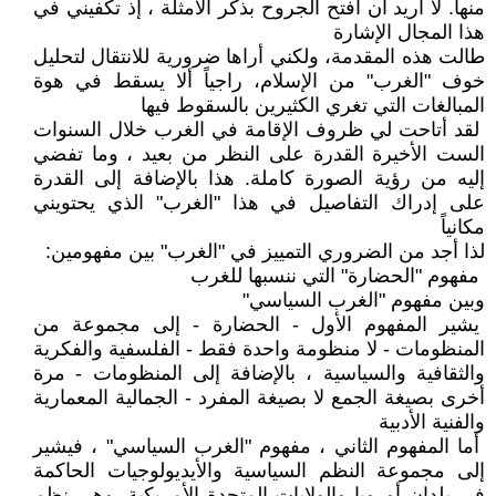
منها. لا أريد أن أفتح الجروح بذكر الأمثلة ، إذ تكفيني في
هذا المجال الإشارة
طالت هذه المقدمة، ولكني أراها ضرورية للانتقال لتحليل
خوف "الغرب" من الإسلام، راجياً ألا يسقط في هوة
المبالغات التي تغري الكثيرين بالسقوط فيها
لقد أتاحت لي ظروف الإقامة في الغرب خلال السنوات
الست الأخيرة القدرة على النظر من بعيد ، وما تفضي
إليه من رؤية الصورة كاملة. هذا بالإضافة إلى القدرة
على إدراك التفاصيل في هذا "الغرب" الذي يحتويني
مكانياً
لذا أجد من الضروري التمييز في "الغرب" بين مفهومين:
مفهوم "الحضارة" التي ننسبها للغرب
وبين مفهوم "الغرب السياسي"
يشير المفهوم الأول - الحضارة - إلى مجموعة من
المنظومات - لا منظومة واحدة فقط - الفلسفية والفكرية
والثقافية والسياسية ، بالإضافة إلى المنظومات - مرة
أخرى بصيغة الجمع لا بصيغة المفرد - الجمالية المعمارية
والفنية الأدبية
أما المفهوم الثاني ، مفهوم "الغرب السياسي" ، فيشير
إلى مجموعة النظم السياسية والأيديولوجيات الحاكمة
في بلدان أوروبا والولايات المتحدة الأمريكية. وهي نظم