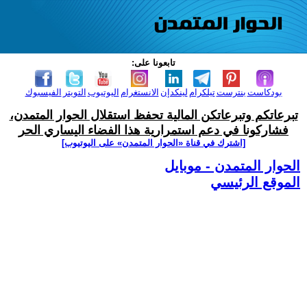
تابعونا على:
بودكاست
بنترست
تيلكرام
لينكدإن
الانستغرام
اليوتيوب
التويتر
الفيسبوك
تبرعاتكم وتبرعاتكن المالية تحفظ استقلال الحوار المتمدن،
فشاركونا في دعم استمرارية هذا الفضاء اليساري الحر
[اشترك في قناة ‫«الحوار المتمدن» على اليوتيوب]
الحوار المتمدن - موبايل
الموقع الرئيسي