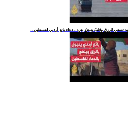
.. يد تسعى للرزق وقلبٌ ينبضُ بغزة.. دعاء بائع أردني لفسطين