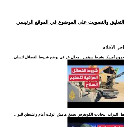
التعليق والتصويت على الموضوع في الموقع الرئيسي
اخر الافلام
.. خروج أمريكا بشرط سبتمبر.. محلل عراقي يوضح شروط الفصائل لتسلي
.. هل اقتراب انتخابات الكونغرس يضيق هامش الوقت أمام واشنطن للتو