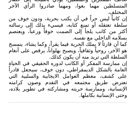
المتسلطين مهما بغوا، ومهما صادروا الرأي الآخر
المختلف.
إن كاتباً ليس حراً في أن يكتب بحرية، ودون خوف من
سلطة تعتقله أو تمنع كتابه، فيسيء بذلك إلى رسالته
أكثر من كاتب يلجأ إلى الصمت خوفاً ورعباً، ويعتصم
بسلامه الداخلي مع نفسه.
كما أن قارئاً لا يملك الحرية فيما يقرأ، وكما يشاء، ينمسخ
هو الآخر، روحياً وثقافياً، ويصبح بهلواناً، يرقص على أنغام
السلطة التي تريد منه أن يكون كذلك.
إن ممارسة المفكر أو الكاتب لدوره الحقيقي في الحياة
العامة بالشكل الديمقراطي، دون خوف، سيجعل قادراً
على كشف، معظم العوامل الايجابية والسلبية التي
تعترض طريق مجتمعه في التقدم وصون كرامته
الإنسانية، وممارسة حريته ومشاركته في تطوير بلاده،
وحتى الإنسانية بكاملها.