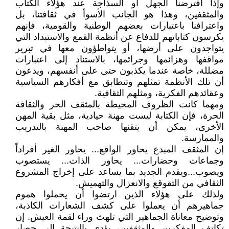
وإذا افترضنا الجهل أو السذاجة عند هؤلاء الكتاب
والمثقفين، وهذا هو الجانب الأسوأ في ثقافتنا، بل
واعترافنا باعتبارات بعضهم الوطنية والقومية، فإنهم
يكرسون كتاباتهم للدفاع عن أنظمة القمع والاستبداد التي
يتواجدون على أرضها، أو يتواطؤون معها في تبرير
مواقفها وهزائمها وجرائمها، بالاستناد إلى اعتبارات
مضللة، خاصة عندما يكذبون حتى على أنفسهم، ويدعون
أن تلك الأنظمة تمثلهم وتتطابق مع أفكارهم السياسية
وعقائدهم الفكرية، ومثلهم الثقافية.
ومهما كانت الظروف المحيطة بالمثقف الحر والثقافة
الحرة، فإن الكتابة ليست مهنة حيادية، مثل بقية المهن
الأخرى، يمكن أن يتقنها صاحب المهنة بالتدريب
والممارسة.
إن المثقف المبدع يحاور الواقع... يحاور الغير أفراداً
وجماعات وحضارات... يحاور الذات... يستصوب
ويصوب...ويقدم الجديد بما يساعد على إخراج المشروع
الثقافي من التقوقع والانعزال والتهميش.
ولذلك على هؤلاء الذين ارتضوا أن يحملوا هموم
جماهيرهم أن يعملوا على كشف الشعارات الكاذبة،
وتوضيح معاناة الجماهير التي تلهث وراء لقمة العيش. إن
تكاتف المفكرين والمثقفين، يؤدي بالنتيجة إلى حصار