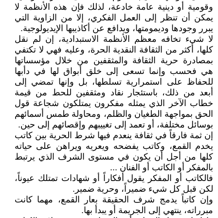
وقومية أو دينية عامة خادعة، لذلك فإن هذه الأنظمة لا
يمكن أن تنظر إلى العمل الفكري، إلا من الزاوية التي
يبرر وجودها وديمومتها، ويدافع عن أكاذيبها الإيديولوجية.
لا شيء تخافه معظم الأنظمة الاستبدادية، إن لم نقل
كلها، أكثر من الثقافة النقدية الحرة، وعليه فهي لا تكتفي
بمصادرة حرية الثقافة والمثقفين من خلال مؤسساتها
هي فحسب وإنما تسعى إلى خلق أبواق لها في دأبها
للحفاظ على استمرارية تسلطها، بل وإنها تمضي إلى
أبعد من ذلك، باستئجار نقاد ومثقفين للحط من قيمة
خطاب الآخر الذي يمثله مفكرون يمتلكون شجاعة قول
الحق بمواجهة الطغيان والظلم، ومحاولة طمس أسمائهم
بوسائل مختلفة، أو تعمد إلى تغييبهم وإقصائهم إلى حين.
إن ثمة فارقاً في ثقافة ينعدم فيها شرط الحرية بين كاتب
يخدم القمع، وكاتب يفضحه ويعريه ويراهن على حياته
كلها من أجل أن يكون في مستوى الشرف الذي يرتبط
بالمفكر أو الكاتب أو الفنان ...
فالكاتب أو المفكر يقول أفكاراً أو شهادات تمتلك عيوناً،
لكن قبل كل شيء ضميراً، وحرية ضمير.
وإن كاتباً يدمج شرف الحقيقة بعار القمع، مهما كانت
مبرراته، ينتهي إلى الجريمة أو يبدأ بها.