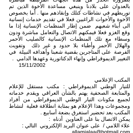
بالعدوان على بلادنا وينبغي مساعدة الأخوة الذين تم
توريطهم في نشاطات كتلك وإنقاذهم منها . أما بخصوص
الأخوة والأخوات الراغبين فعلا في تقديم خدمات إنسانية
الى أبناء شعبهم ضمن إطار المنظمات الإنسانية إذا ما
وقع الغزو فعلا فيمكنهم الاتصال والتعامل مباشرة ودون
وسطاء مع تلك المنظمات الإنسانية كالصليب الأحمر
والهلال الأحمر وأطباء بلا حدود و غير ذلك وتفويت
الفرصة على المتاجرين بقضية شعبنا وأهدافه النبيلة في
التغيير الديموقراطي وإنهاء الدكتاتورية وعهدها الدامي .
15/11/2002
المكتب الإعلامي
للتيار الوطني الديموقراطي : مكتب مستقل للإعلام
والمتابعة الصحفية يهتم بالشأن العراقي ويقدم خدماته
لجميع مكونات التيار الوطني الديموقراطي من أفراد
ومجموعات وهذا الإعلام هو بمثابة انطلاقة فعلية لنشاط
المكتب بعد تحضير استغرق بضعة أسابيع .
يمكن الاتصال بنا على العناوين أدناه :
علاء اللامي / على عنوان البريد الإلكتروني التالي :
allamialaa@hotmail.com