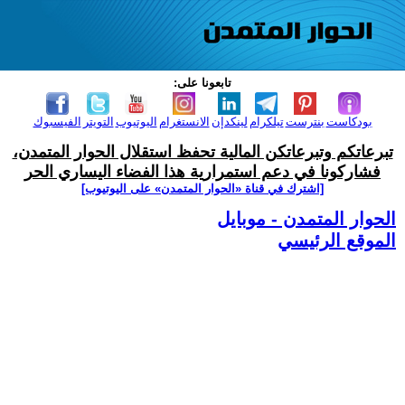
تابعونا على:
بودكاست
بنترست
تيلكرام
لينكدإن
الانستغرام
اليوتيوب
التويتر
الفيسبوك
تبرعاتكم وتبرعاتكن المالية تحفظ استقلال الحوار المتمدن،
فشاركونا في دعم استمرارية هذا الفضاء اليساري الحر
[اشترك في قناة ‫«الحوار المتمدن» على اليوتيوب]
الحوار المتمدن - موبايل
الموقع الرئيسي