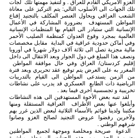
الغزو الأمريكي القادم للعراق . و لتنفيذ مهمتها تلك لجأت
تلك الجهات الى الأسلوب التالي: يتم التركيز على معاناة
الشعب العراقي ويحاول العنصر المكلف بالتجنيد إقناع
المواطن المستهدف بضرورة المشاركة في الأعمال
الإنسانية التي ستبادر الى القيام بها المنظمات الإنسانية
العالمية بمجرد وقوع العدوان كمنظمة الصليب الأحمر
وفي أماكن حدودية عراقية في البداية مقابل مخصصات
مالية مجزية تصل الى ثلاثة آلاف دولار شهريا في أوروبا
ونصف هذا المبلغ في دول الجوار وبعد الانتقال الى داخل
إقليم كردستان/ العراق وفي حال موافقة المواطن
المغرر به على العرض يتم توقيع عقد تحريري وبعد فترة
من الزمن يستدعى المواطن الى القيام بالتدريبات
الرياضية ذات الطابع العسكري قد يدرب على نشاطات
تخريبية و تجسسية أخرى فيما بعد .
لقد تنبه بعض الأخوة المستهدفين الى هذه النشاطات
وأبلغوا عنها بعض الأطراف العراقية المستقلة ومنها
مكتبنا ولدينا قوائم بالأسماء الثلاثية لبعض الذين غرر بهم
ولآخرين رفضوا عروض التجنيد لصالح الغزو وصانوا
شرفهم الوطني .
الدعوة صريحة ومخلصة وموجهة لجميع المواطنين
بضرورة الحذر من هذه الجهات المرتبطة مباشرة