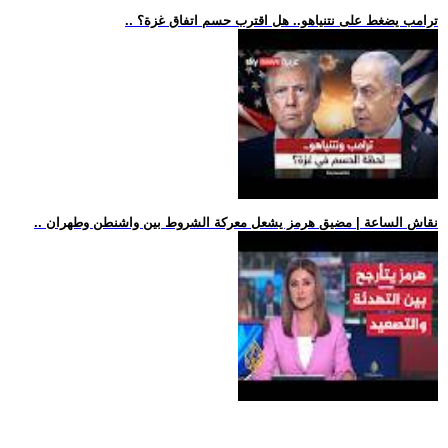
.. ترامب يضغط على نتنياهو.. هل اقترب حسم اتفاق غزة؟
.. نقاش الساعة | مضيق هرمز يشعل معركة الشروط بين واشنطن وطهران