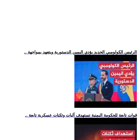
.. الرئيس الكولومبي الجديد يؤدي اليمين الدستورية ويتعهد بمواجهة
.. قوات تابعة للحكومة اليمنية تستهدف آليات وثكنات عسكرية تابعة