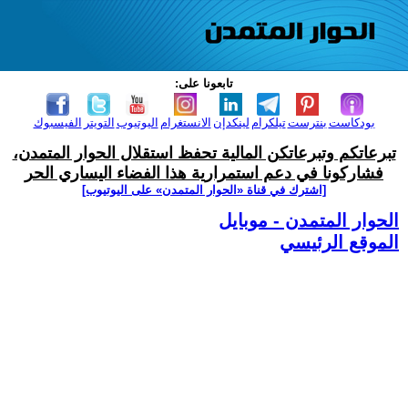
تابعونا على:
بودكاست
بنترست
تيلكرام
لينكدإن
الانستغرام
اليوتيوب
التويتر
الفيسبوك
تبرعاتكم وتبرعاتكن المالية تحفظ استقلال الحوار المتمدن،
فشاركونا في دعم استمرارية هذا الفضاء اليساري الحر
[اشترك في قناة ‫«الحوار المتمدن» على اليوتيوب]
الحوار المتمدن - موبايل
الموقع الرئيسي