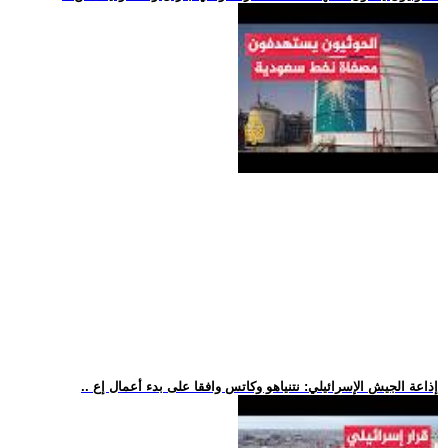
.. إذاعة الجيش الإسرائيلي: نتنياهو وكاتس وافقا على بدء أعمال إع