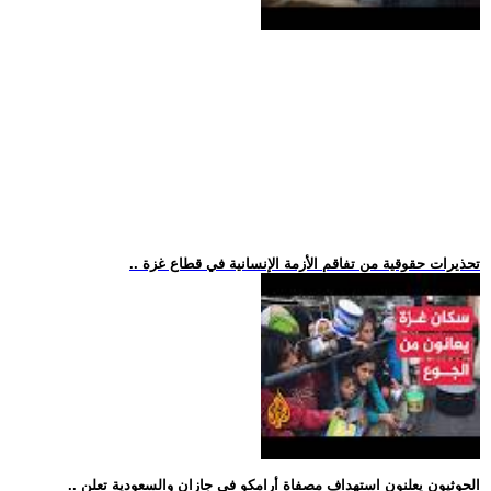
.. تحذيرات حقوقية من تفاقم الأزمة الإنسانية في قطاع غزة
.. الحوثيون يعلنون استهداف مصفاة أرامكو في جازان والسعودية تعلن