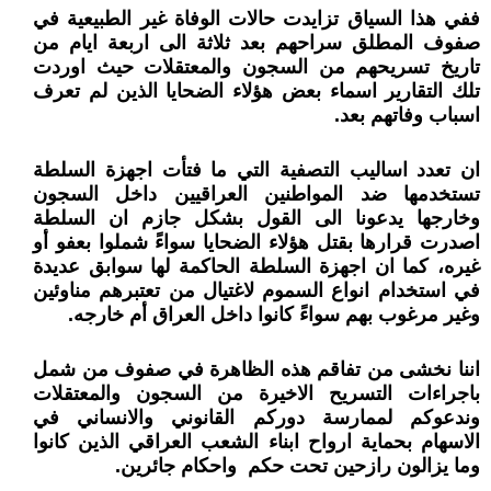
ففي هذا السياق تزايدت حالات الوفاة غير الطبيعية في
صفوف المطلق سراحهم بعد ثلاثة الى اربعة ايام من
تاريخ تسريحهم من السجون والمعتقلات حيث اوردت
تلك التقارير اسماء بعض هؤلاء الضحايا الذين لم تعرف
اسباب وفاتهم بعد.
ان تعدد اساليب التصفية التي ما فتأت اجهزة السلطة
تستخدمها ضد المواطنين العراقيين داخل السجون
وخارجها يدعونا الى القول بشكل جازم ان السلطة
اصدرت قرارها بقتل هؤلاء الضحايا سواءً شملوا بعفو أو
غيره، كما ان اجهزة السلطة الحاكمة لها سوابق عديدة
في استخدام انواع السموم لاغتيال من تعتبرهم مناوئين
وغير مرغوب بهم سواءً كانوا داخل العراق أم خارجه.
اننا نخشى من تفاقم هذه الظاهرة في صفوف من شمل
باجراءات التسريح الاخيرة من السجون والمعتقلات
وندعوكم لممارسة دوركم القانوني والانساني في
الاسهام بحماية ارواح ابناء الشعب العراقي الذين كانوا
وما يزالون رازحين تحت حكم واحكام جائرين.