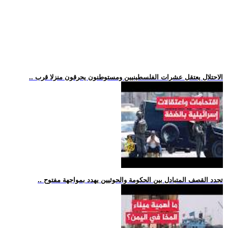
.. الاحتلال يعتقل عشرات الفلسطينيين ومستوطنون يحرقون منزلا قرب
.. تجدد القصف المتبادل بين الحكومة والحوثيين يهدد بمواجهة مفتوح