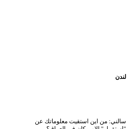
لندن
سالني: من اين استقيت معلوماتك عن
"استقرار" الامريكان في العراق؟