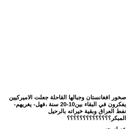
صخور افغانستان وجبالها القاحلة جعلت الاميركيين
يفكرون في البقاء بين10-20 سنة ،فهل- يغريهم-
نفط العراق وبقية خيراته بالرحيل
المبكر؟؟؟؟؟؟؟؟؟؟؟؟؟؟
عصام حسن