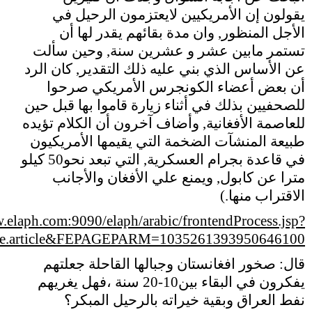
يقولون إن الأمريكيين لايعتزمون الرحيل في
الأجل المنظور‏,‏ وان مدة بقائهم يقدر لها أن
تستمر مابين عشر و عشرين سنة‏,‏ وحين سألت
عن الأساس الذي بني عليه ذلك التقدير‏,‏ كان الرد
أن بعض أعضاء الكونجرس الأمريكي صرحوا
للصحفيين بذلك في أثناء زيارة قاموا بها قبل حين
للعاصمة الأفغانية‏,‏ وأضاف آخرون أن الكلام تؤيده
طبيعة المنشآت الضخمة التي يقيمها الأمريكيون
في قاعدة بجرام العسكرية‏,‏ التي تبعد نحو‏50‏ كيلو
مترا عن كابول‏,‏ ويمنع علي الأفغان والأجانب
الاقتراب منها‏.‏
)
.elaph.com:9090/elaph/arabic/frontendProcess.jsp?
.article&FEPAGEPARM=1035261393950646100
قال: صخور افغانستان وجبالها القاحلة جعلتهم
يفكرون في البقاء بين10-20 سنة ،فهل يغريهم
نفط العراق وبقية خيراته بالرحيل المبكر؟