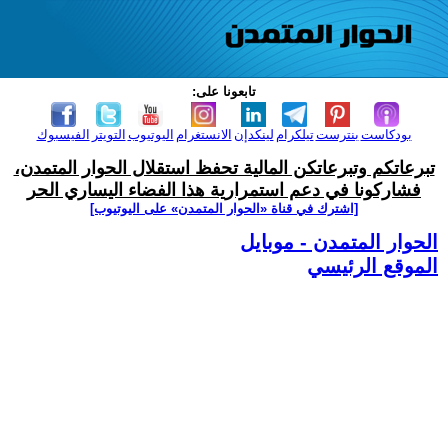
تابعونا على:
بودكاست
بنترست
تيلكرام
لينكدإن
الانستغرام
اليوتيوب
التويتر
الفيسبوك
تبرعاتكم وتبرعاتكن المالية تحفظ استقلال الحوار المتمدن،
فشاركونا في دعم استمرارية هذا الفضاء اليساري الحر
[اشترك في قناة ‫«الحوار المتمدن» على اليوتيوب]
الحوار المتمدن - موبايل
الموقع الرئيسي