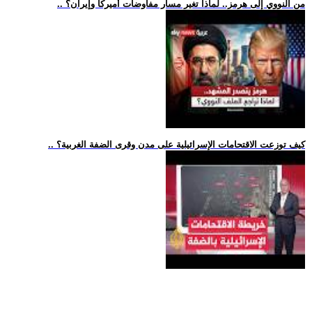
.. من النووي إلى هرمز.. لماذا تغير مسار مفاوضات أميركا وإيران؟
.. كيف توزعت الاقتحامات الإسرائيلية على مدن وقرى الضفة الغربية؟