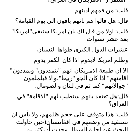
قلت: من فمهم ادينهم
قال: هل قالوا هم بانهم باقون الى يوم القيامة؟
قلت: اولا من قال لك بان امريكا ستبقى"امريكا"
بعد عشر سنوات
عشرات الدول الكبرى طواها النسيان
وظلم امريكا لايدوم اذا كان الكفر يدوم
الا ان طبيعة الامريكان انهم "يتمددون" ويمددون"
اقامتهم" اذا كان الجو "ربيعا"،والا فيلملمون
"جوالاتهم" كما تم في لبنان والصومال.
قال:هل تعتقد بانهم ستطيب لهم "الاقامة" في
العراق؟
قلت: هذا متوقف على حجم ظلمهم، ولا بأس ان
تستفيد من وضعهم في افغانستان(
حين حاولت
البحث عن اجابة السؤال وجدت أن كثيرين