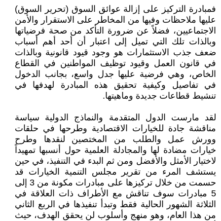
فمبادرة التركيز على إزالة عوائق السوق (تحرير السوق)
عليها ملاحظات وفيها من المخاطر على الاستقرار والأمن
الاجتماعيين، فضلاً عن ضرورة التأكد من صحة فرضياتها
وبالذات تلك التي تميل إلى اعتبار أن أحد أهم أسباب
ضعف جذب الاستثمارات هو وجود قيود قانونية وبالذات
في قانون العمل وقيود توظيف المواطنين في القطاع
الخاص، وهي فرضية عليها جدل واسع، بجانب الدخول
في تفاصيل وكيفية تحقيق هذه المبادرة لهدفها في
تنشيط قطاعات جديدة وماهيتها.
لقد مارست الدول المتقدمة والنماذج الدولية سياسة
مناقشة جادة للخيارات الاقتصادية وطرحها في حلقات
وورش عمل والطلب من المختصين لنقدها وطرح
خيارات مضادة لها والمجادلة العلمية حول أنسبها تمهيداً
لاختيار الأمثل والأفضل ومن ثم البدء في التنفيذ، في حين
يستشف المرء من تقرير مجلس التنمية الخيارات قد
حسمت من خلال تركيزها على مبادرات مكونة من 3 إلى
5 مبادرات سوف تناقش مع الأطراف ذات العلاقة في
الثلاثة الشهور الحالية فقط وتبدأ تنفيذها في الربع الثاني
من هذا العام، وهو منهج وأسلوب لن يحقق الهدف، حيث