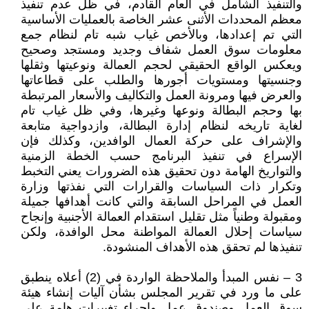
والتنفيذ الشامل في العام القادم، في ظل عدم تنفيذ
معظم المحددات الأثنى عشر الخاصة بالعمليات الأساسية
التي تم إعدادها، وبالأخص غياب شبه تام لنظام جمع
معلومات سوق العمل شفاف وجديد ومستجد وصحيح
ويعكس الواقع الحقيقي لحجم العمالة ونوعيتها وثقلها
وجنسيتها ومستويات أجورها والطلب على قطاعاتها
والعرض فيها ومرونة العمل والتكاليف والأسعار المرتبطة
بها وحجم البطالة ونوعها وغيرها، وفي ظل غياب تام
لغاية تاريخه لنظام إدارة البطالة، وازدواجية متابعة
والإشراف على حركة العمال الوافدين، وكذلك فإن
الإسراع في تنفيذ البرنامج حسب الخطة الزمنية
والتواريخ الهامة دون تحقيق هذه الضرورات يعني التخبط
وتكرار ذات السياسات والقرارات التي نفذتها وزارة
العمل في المراحل السابقة والتي كانت أهدافها جميلة
ومقبولة وطنياً مثل تقليل استقدام العمالة الأجنبية وإنجاح
سياسات إحلال العمالة المواطنة محل الوافدة، ولكن
تنفيذها لم تحقق هذه الأهداف المنشودة.
3 – نفس المبدأ والملاحظة الواردة في (2) أعلاه ينطبق
على ما ورد في تقرير المجلس بشأن آليات إنشاء هيئة
سوق العمل وصندوق عمل وإجراء تغييرات هامة على