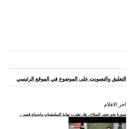
التعليق والتصويت على الموضوع في الموقع الرئيسي
اخر الافلام
.. سوريا نحو حصر السلاح.. هل تقترب نهاية الميليشيات واندماج قسد