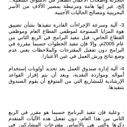
التجزئة وأصحاب الأعمال الصغار في الأسواق الشعبية...
إلخ، غير إنها هامة ومرتبطة بمصير الآلاف من الأسر
البحرينية ومصالح الجاليات الأجنبية.
3- آلية وسرعة الإجراءآت القادرة تنفيذها بشأن تضييق
هوة المزايا الممنوحة لموظفي القطاع العام وموظفي
القطاع الخاص، قبل تنفيذ البرامج في الربع الثاني من
عام 2005م، وإلا فإن تنفيذ الخطوات حسبما مقررة في
البرامج دون تفعيل المقترحات والملاحظات يعني عدم
وضع نتائج ورش العمل في عين الأعتبار!.
4- آلية إدارة صندوق العمل بعد تحديد أولويات إستخدام
أمواله ومواردة النقدية، وبعد أن يتم إقرار القواعد
الإرشادية للمشاريع التي من المتوقع أن يقوم الصندوق
بتنفيذها.
· وعلية فإن تنفيذ البرنامج حسبما هو مقرر في الربع
الثاني من هذا العام، دون تفعيل هذه الآليات المتقدم
ذكرها والتي هي بالأساس مقترحات المشاركين في