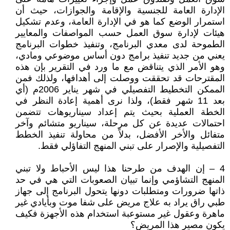
الإدارة العامة للجنسية والإقامة والجوازات، حيث أن
استمرار الوضع كما هو في الإدارة العامة، وعدم تشكيل
هيئات لإدارة سوق العمل حسب المواصفات والمعايير
الطموحة لدى معدي البرنامج، وتنفيذ خطوات البرنامج
يعني من جديد تنفيذ برامج دون أساس موضوعي ومادي،
وهو الأمر الذي يتناقض مع ما ورد في التقرير بإن هذه
المقترحات قد تحققت ووصلت إلى أهدافها، ولذلك فمن
الممكن التخطيط التفصيلي في شهر يناير 2006م (أي
بعد 11 شهر فقط)، ولذا نرى أهمية إعادة النظر في
الخطة العملية بحيث يتم إعداد سيناريوهات تتضمن
احتمالات عديدة عن كل مرحلة، سيناريو متشائم وآخر
متفائل والأخر الأفضل، بدلاً من محاولة تنفيذ الخطط
التفصيلية والإصرار على تبني المنهج التفاؤلي فقط.
4 – إن الهدف من طرحنا هذا ليس الأحباط ولا تبني
المنهج التشاؤمي وإنما تبيان الصعوبات التي هي في حد
ذاتها ضرورات ومتطلبات دونها يتحول البرنامج إلى جهاز
طبي راق يراد به علاج مريض على شفا موت وبأيادي غير
ماهرة وعقول غير مستوعبة استخدام هذه الأجهزة فكيف
يكون مصير هذا المريض؟