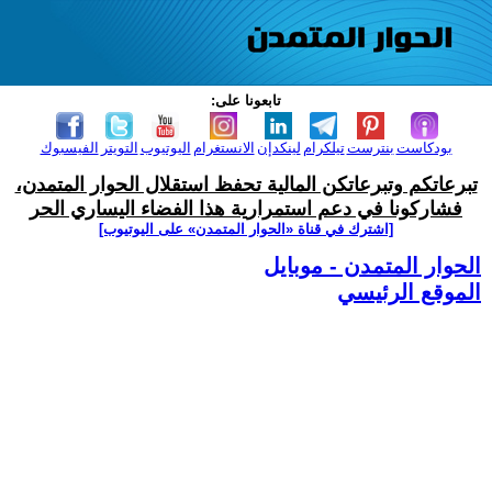
تابعونا على:
بودكاست
بنترست
تيلكرام
لينكدإن
الانستغرام
اليوتيوب
التويتر
الفيسبوك
تبرعاتكم وتبرعاتكن المالية تحفظ استقلال الحوار المتمدن،
فشاركونا في دعم استمرارية هذا الفضاء اليساري الحر
[اشترك في قناة ‫«الحوار المتمدن» على اليوتيوب]
الحوار المتمدن - موبايل
الموقع الرئيسي