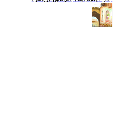
اليسار , الديمقراطية والعلمانية في الخليج والجزيرة العربية