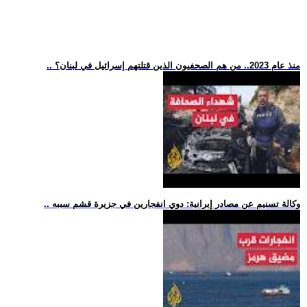
.. منذ عام 2023.. من هم الصحفيون الذين قتلتهم إسرائيل في لبنان؟
.. وكالة تسنيم عن مصادر إيرانية: دوي انفجارين في جزيرة قشم سببه