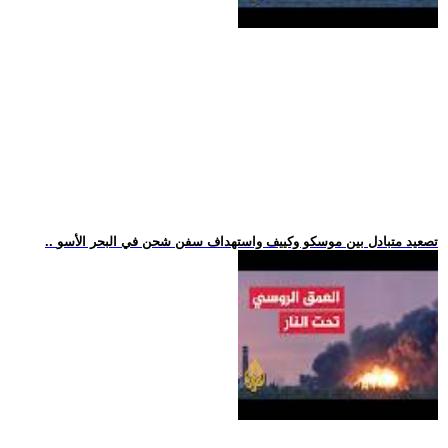
.. تصعيد متبادل بين موسكو وكييف واستهداف سفن شحن في البحر الأسو