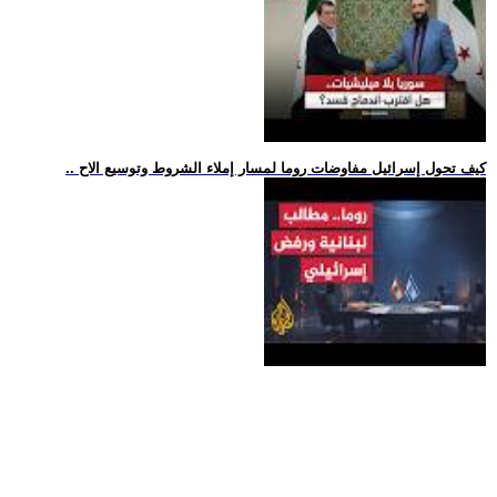
.. كيف تحول إسرائيل مفاوضات روما لمسار إملاء الشروط وتوسيع الاح