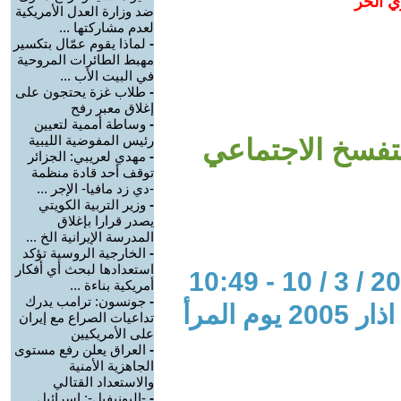
ي الحر
ضد وزارة العدل الأمريكية
لعدم مشاركتها ...
-
لماذا يقوم عمّال بتكسير
مهبط الطائرات المروحية
في البيت الأب ...
-
طلاب غزة يحتجون على
إغلاق معبر رفح
-
وساطة أممية لتعيين
رئيس المفوضية الليبية
تفسخ الاجتماعي
-
مهدي لعريبي: الجزائر
توقف أحد قادة منظمة
-دي زد مافيا- الإجر ...
-
وزير التربية الكويتي
يصدر قرارا بإغلاق
المدرسة الإيرانية الخ ...
-
الخارجية الروسية تؤكد
استعدادها لبحث أي أفكار
أمريكية بناءة ...
-
جونسون: ترامب يدرك
المحور: ملف - بمناسبة 8 مارس/ اذار 2005 يوم المرأ
تداعيات الصراع مع إيران
على الأمريكيين
-
العراق يعلن رفع مستوى
الجاهزية الأمنية
والاستعداد القتالي
-
-اليونيفيل-: إسرائيل