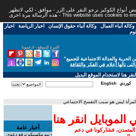
 أنواع الكوكيز نرجو النقر على الزر - موافق - لكي لاتظهر
This website uses cookies to ensure you ge
وكالة أنباء العمال
-
وكالة أنباء حقوق الإنسان
-
اخبار الرياضة
-
اخبار
لوم
التبرع للموقع - ادعمونا
حرية والعدالة الاجتماعية للجميع
"
تى نالها أعلام في الفكر والثقافة
قر هنا لاستخدام الموقع البديل
كوردي
English
لمرأة ليس هو سبب التفسخ الاجتماعي
لموبايل انقر هنا
أخبار عامة
 المتمدن، فشاركونا في دعم
-
نيو مكسيكو ترفع دعوى