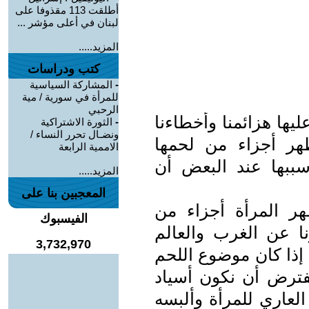
أطلقت 113 مقذوفا على
لبنان في أعلى مؤشر ...
المزيد.....
كتب ودراسات
-
المشاركة السياسية
للمرأة في سورية / مية
الرحبي
ليها هزائمنا وأخطاءنا
-
الثورة الاشتراكية
ونضـال تحرر النساء /
ر أجزاء من لحمها
الاممية الرابعة
أن هزيمة 1967 كان سببها عند البعض أن
المزيد.....
المعجبين بنا على
هر المرأة أجزاء من
الفيسبوك
ا عن الغرب والعالم
3,732,970
إذا كان موضوع اللحم
يفترض أن نكون أسياد
العاري للمرأة وألبسه