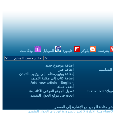
بنترست
بلوكر
فليبورد
الموبايل
بودكاست
اضافة موضوع جديد
التضامنية
اضافة خبر
إضافة يوتيوب-فلم إلى يوتيوب التمدن
إضافة كتاب إلى مكتبة التمدن
Add new article - English
أضف حملة
3,732,97
تعديل الموقع الفرعي للكاتب-ة
ابحث في موقع الحوار المتمدن
شر متاحة للجميع مع الإشارة إلى المصدر
ضاء هيئة الادارة لا تعبر بالضرورة عن رأي الحوار المتمدن