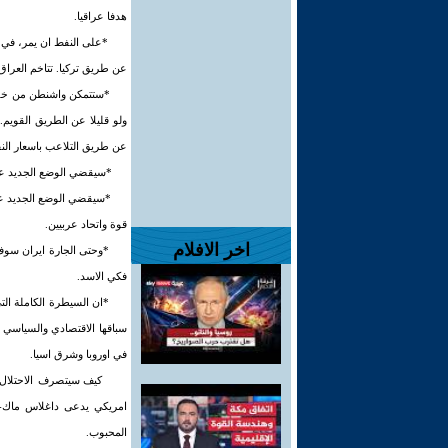
هدفا عراقيا.
*على النفط ان يمر، في ط
عن طريق تركيا. تتاخم العرا
*ستتمكن واشنطن من خلال
ولو قليلا عن الطريق القويم
عن طريق التلاعب باسعار الن
*سيقضي الوضع الجديد على 
*سيقضي الوضع الجديد على 
قوة واتحاد عربيين.
اخر الافلام
*وحتى الجارة ايران سوف
فكي الاسد.
*ان السيطرة الكاملة ال
سباقها الاقتصادي والسياسي 
في اوروبا وشرق اسيا.
كيف سيتصرف الاحتلال؟ ع
امريكي يدعى داغلاس ماك-ارث
المحبوب.