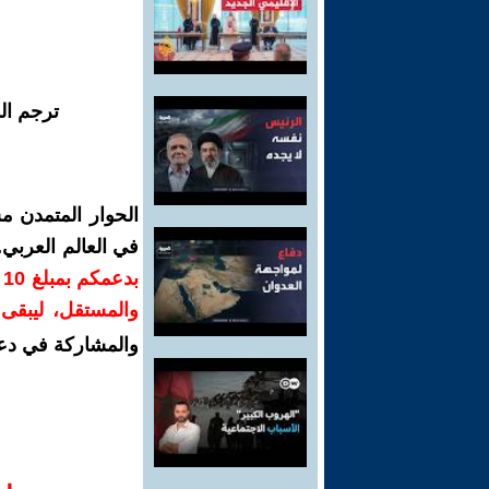
ترجم ال
الحوار المتمدن م
في العالم العربي
ب
والمستقل، ليبقى ص
والمشاركة في دع