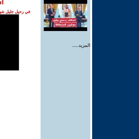
ا‫
في رحيل جليل شهبا
المزيد.....