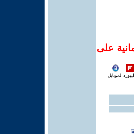
انية على
يبورد
الموبايل