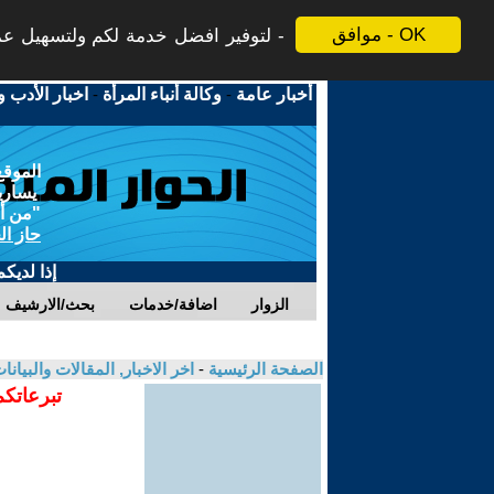
موافق - OK
لتوفير افضل خدمة لكم ولتسهيل عملي
أخبار عامة
-
وكالة أنباء المرأة
-
اخبار الأدب و
الموقع
يسارية
"من أج
حاز ال
إذا لديك
الزوار
اضافة/خدمات
بحث/الارشيف
الصفحة الرئيسية
-
اخر الاخبار, المقالات والبيانا
تبرعاتكم