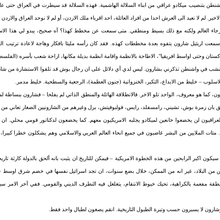
لاخير. لم لا نعيد الى العرش احدا من افراد العائلة، احد اقرباء ملك الاردن، أو لم لا نوحد العراق والا
اء العالم ولكنه مع ذلك بسيط ومنطقي
.
متى سمعت عن مخطط كهذا؟ آه صحيح، يبدو لي هذا الاسل
ان، سمعت اريئيل شارون يتفوه بعدة مخططات كهذه. فقد كان رأسه مليئا بافكار وهاجة لاعادة ترتي
كستان وحتى اواسط افريقيا"، الاطاحة بالانظمة واقامة انظمة بديلة مكانها، ازاحة شعب بأسره (الفلسطي
ي تنشب في واشنطن تذكرني بشارون. ليس لدي أي دلائل على ان رجال بوش قد تلقوا الاستشارة من شار
لاسلوب – خليط من الابداع، التكبر، الخنزوانية (جنون العظمة)، الرجعية والسطحية. خليط مدمر.
كما هو معروف، الواحد تلو الاخر. فالانطلاقة الهائلة والمنطق الذاتي لم يفلحا – فشارون ببساطة لم ي
ق بان زمرة بوش، تشيني، رامسفلد، رايس، فولبوفيتش، برل وغيرهم من الشارونيين الصغار تعاني من
العراقيون لن يخضعوا خانعين لميكادو يجلبه الامريكيون معهم. كما يخضعون لدكتاتور قومي محلي. ان
مئات الملايين من البشر غاضبون في جميع انحاء العالم العربي والاسلامي وهم يشكلون خطرا كبير
 سيكون اكبر الرابحين من هذه الخطوة الامريكية – فيمكن للتاريخ ان يثبت بانه ألحق بالدولة كارثة تاري
يين من البلاد، غير انه من الممكن، خلال بضع سنوات، ان تجد اسرائيل نفسها في خضم شرق اوسط
طقة مفعمة بالكراهية، تحيك خيوط الانتقام، يتغلغل فيه التطرف الديني والقومي. ففي آخر الامر سير
شارون لا يسيرون حسب وتيرة الطبول التاريخية.
انقم يصغون لطبال واحد فقط.