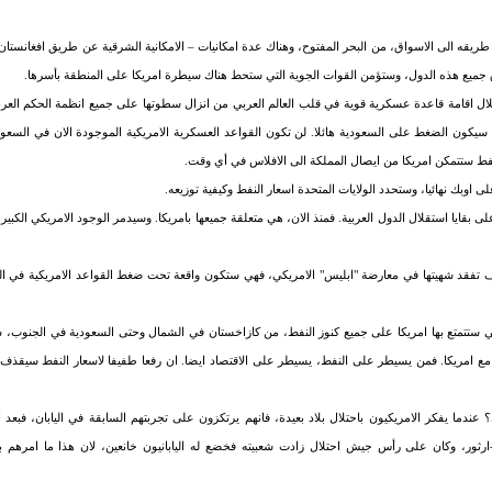
ريقه الى الاسواق، من البحر المفتوح، وهناك عدة امكانيات – الامكانية الشرقية عن طريق افغانستان وب
ق جميع هذه الدول، وستؤمن القوات الجوية التي ستحط هناك سيطرة امريكا على المنطقة بأسرها.
 اقامة قاعدة عسكرية قوية في قلب العالم العربي من انزال سطوتها على جميع انظمة الحكم العربي
. سيكون الضغط على السعودية هائلا. لن تكون القواعد العسكرية الامريكية الموجودة الان في السع
فط ستتمكن امريكا من ايصال المملكة الى الافلاس في أي وقت.
اوبك نهائيا، وستحدد الولايات المتحدة اسعار النفط وكيفية توزيعه.
بقايا استقلال الدول العربية. فمنذ الان، هي متعلقة جميعها بامريكا. وسيدمر الوجود الامريكي الكبي
 تفقد شهيتها في معارضة "ابليس" الامريكي، فهي ستكون واقعة تحت ضغط القواعد الامريكية في العر
تي ستتمتع بها امريكا على جميع كنوز النفط، من كازاخستان في الشمال وحتى السعودية في الجنوب،
مع امريكا. فمن يسيطر على النفط، يسيطر على الاقتصاد ايضا. ان رفعا طفيفا لاسعار النفط سيقذف ب
ندما يفكر الامريكيون باحتلال بلاد بعيدة، فانهم يرتكزون على تجربتهم السابقة في اليابان، فبعد ا
ور، وكان على رأس جيش احتلال زادت شعبيته فخضع له اليابانيون خانعين، لان هذا ما امرهم به ال