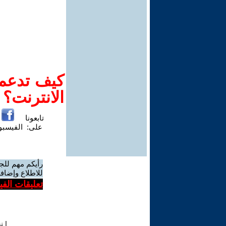
كيف تدعم-
الانترنت؟
تابعونا
على:
الفيسب
رأيكم مهم للج
للاطلاع وإضافة
تعليقات الف
|
ن