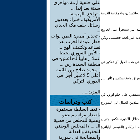
على خلفية أزمة مهاجري
سبتة بعد إنذا ...
-
تراجع -الهيمنة-
اكستان، والامكانية الغربية
الأمريكية.. خبراء يعددون
رسائل حلف مكة الجدي
ة التي ستتجرأ على الخروج
...
-
تحذير أممي: اليمن يواجه
ودية غير نافعة فحسب، ولكن
خطر عودة الحرب بعد
تصاعد وتكثيف الهج ...
-
الأمن السوري يحبط
عملا إرهابياً لـ-داعش- في
ر في هذه الدول أي تفكير في
منطقة السيدة زين ...
-
محمد صلاح بين قائمة
أعلى 5 لاعبين أجرا في
اق وافغانستان، وكأنها بين
الدوري التركي
المزيد.....
 ستقضي على حلم اوروبا في
كتب ودراسات
ملايين العمال الى الشوارع
-
فيما السلطة مستمرة
بإصدار مراسيم عفو
حتلال الاخيرة حكمها جنرال
وهمية للتخلص من قضية
ال ... / المجلس الوطني
ميكادو (القيصر الياباني)
للحقيقة والعدالة
والمصالحة في سورية