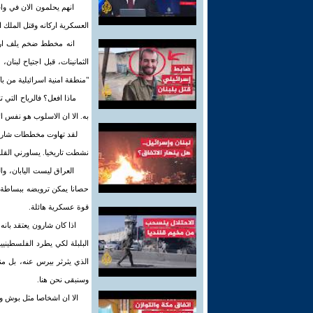
العسكرية اركانه وقتل الملك ا
انه مخطط ضخم يلف ارج
الثمانينات، قبل اجتياح لبن
"منطقة امنية اسرائيلية من با
ماذا افعل؟ فالرياح الت
به. الا ان الاسلوب هو نفس ا
لقد تهاوت مخططات شارون، 
نشطت تاريخيا. يساورني القل
العراق ليست اليابان، و
حصانا يمكن ترويضه ببساطة. 
قوة عسكرية هائلة.
اذا كان شارون يعتقد بانه
البلبلة لكي يطرد الفلسطين
الذي يثرثر بيرس عنه، بل من
وسنبقى نحن هنا.
الا ان اشخاصا مثل بوش و