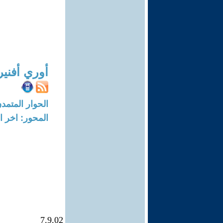
أوري أفني
الحوار المتمدن-العدد: 255 - 02
المحور: اخر ال
7.9.02