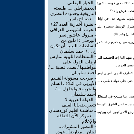
-
الخيار الوطني
انهم يحلمون الان في واشنطن بتنصيب ميكادو عراقي من ابناء السلالة الهاشمية. فهذه السلالة قد سيطرت في العراق حتى عام 1958، حين قوضت الثورة
الديمقراطي .... طبيعته
ردن تحت عرش واحد؟
التاريخية وحدوده النظري
... / صالح ياسر
وب معروفا جدا. في اوائل
-
نشرة اخبارية العدد 27 /
ب الشرق الاوسط. سيطرة على
الحزب الشيوعي العراقي
نيين) وغير ذلك.
-
مبروك عاشور نصر
الورفلي : آملين من
ون، مع ان جميعهم قد سُحر
السلطات الليبية أن تكون
ح ... / أحمد سليمان
-
السلطات الليبيه تمارس
فهم التيارات الحقيقية التي
ارهاب الدوله على
 نفس العارض.
مواطنيها / بصدد قضية ... /
أحمد سليمان
 التطرف الديني العربي ليس
-
صرحت مسؤولة القسم
ا، حتى على دولة عظمى ذات
الأوربي في ائتلاف السلم
والحرية فيوليتا زل ... /
أحمد سليمان
خية. ربما سينجح في استغلال
-
الدولة العربية لا
 جديد – ليس الشرق الاوسط
تتغير..ضحايا العنف
..مناشدة اقليم كوردستان
جع الامريكيون الى بيوتهم،
... / مركز الآن للثقافة
والإعلام
-
المصير المشترك ..
لبنان... معارضاً.. عودة