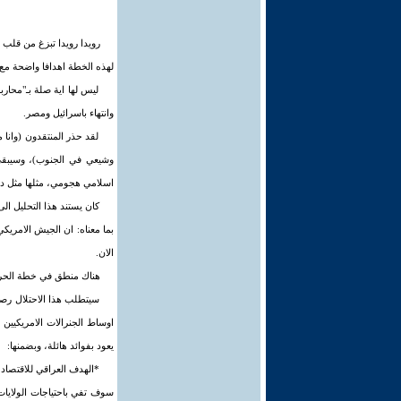
رويدا رويدا تبزغ من قلب ا
لهذه الخطة اهدافا واضحة مع ا
ليس لها اية صلة بـ"محار
وانتهاء باسرائيل ومصر.
لقد حذر المنتقدون (وانا
وشيعي في الجنوب)، وسيبقى 
اسلامي هجومي، مثلها مثل دول
كان يستند هذا التحليل ال
بما معناه: ان الجيش الامريكي
الان.
هناك منطق في خطة الحرب 
سيتطلب هذا الاحتلال رصدا
اوساط الجنرالات الامريكيين
يعود بفوائد هائلة، وبضمنها:
*الهدف العراقي للاقتصاد 
سوف تفي باحتياجات الولايات 