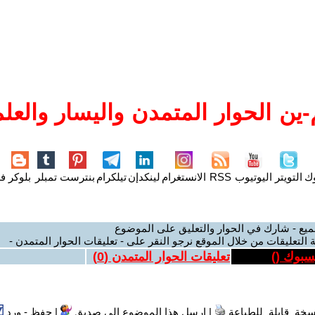
ين الحوار المتمدن واليسار والعلم
وك
التويتر
اليوتيوب
RSS
الانستغرام
لينكدإن
تيلكرام
بنترست
تمبلر
بلوكر
فل
ميع - شارك في الحوار والتعليق على الموضوع
 التعليقات من خلال الموقع نرجو النقر على - تعليقات الحوار المتمدن -
يسبوك (
)
تعليقات الحوار المتمدن (
0
)
سخة قابلة للطباعة
|
ارسل هذا الموضوع الى صديق
|
حفظ - ورد