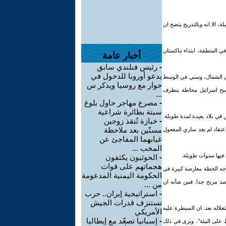
، الا انه وبالتدريج يتضح ان
 المنطقة، ابتداء بباكستان
أخبار عامة
-
رئيس فنلندي سابق
يدعو أوروبا للدخول في
 في الشمال، وسني في الوسط
حوار مع روسيا ويذكر س
تصبح اسرائيل محاطة بتطرف
...
-
مصرع مهاجر حاول بلوغ
سبتة بطائرة شراعية
 في بلاد بعيدة لمدة طويلة.
-
خبازة تُنقذ زوجين
مسنّين بعد ملاحظة
لاعتقاد لم يعد ساري المفعول
غيابهما المفاجئ عن
المخب ...
فيها سنوات طويلة.
-
الحوثيون يكثفون
هجماتهم على قوات
واجه الخطة معارضة كبيرة في
الحكومة اليمنية المدعومة
رصد مربح جدا. فمن شأنه ان
من ...
-
استراتيجية إيران.. حرب
تستنزف قدرات الجيش
غلاله بعد. ان السيطرة عليه
الأمريكي
-
إسبانيا تصعّد مع إيطاليا
 على البيئة"، ويرى في ذلك