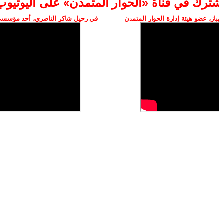
شترك في قناة «الحوار المتمدن» على اليوتيوب
ز، عضو هيئة إدارة الحوار المتمدن
في رحيل شاكر الناصري، أحد مؤسسي 