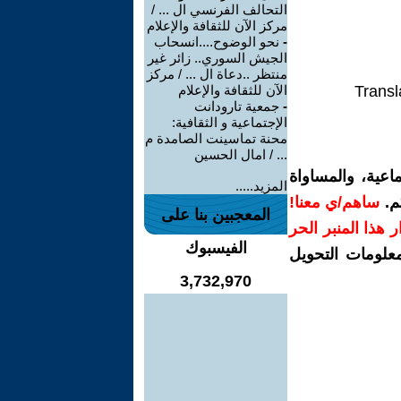
التحالف الفرنسي ال ... /
مركز الآن للثقافة والإعلام
-
نحو الوضوح....انسحاب
الجيش السوري.. زائر غير
منتظر ..دعاة ال ... / مركز
Transl
الآن للثقافة والإعلام
-
جمعية تارودانت
الإجتماعية و الثقافية:
محنة تماسينت الصامدة م
... / امال الحسين
اعية، والمساواة
المزيد.....
م.
ساهم/ي معنا!
المعجبين بنا على
رار هذا المنبر الحر
الفيسبوك
معلومات التحويل
3,732,970