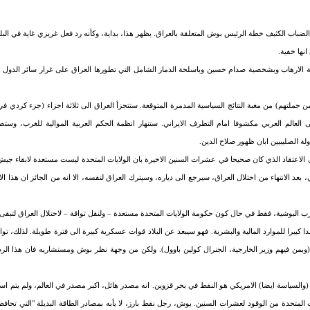
لضباب الكثيف خطة الرئيس بوش المتعلقة بالعراق. يظهر هذا، بداية، وكأنه رد فعل غريزي غاية في البلبلة
نها خفية.
بة الارهاب وبشخصية صدام حسين وباسلحة الدمار الشامل التي تطورها العراق على غرار سائر الدول في
 من جملتهم) من مغبة النتائج السياسية المدمرة المتوقعة. ستتجزأ العراق الى ثلاثة اجزاء (جزء كردي
العالم العربي مكشوفا امام التطرف الايراني. ستنهار انظمة الحكم العربية الموالية للغرب، وس
ة الصليبيين ابان ظهور صلاح الدين.
ى الاعتقاد الذي كان صحيحا في عشرات السنين الاخيرة بان الولايات المتحدة ليست مستعدة لابقاء جيش
، بعد الانتهاء من احتلال العراق، سيرجع الى دياره، وسيترك العراق لنفسه، الا انه من الجائز ان هذا ا
البوشية، فقط في حال كون حكومة الولايات المتحدة مستعدة – ولنقل تواقة – لاحتلال العراق لتبقى 
 كبيرا للموارد المالية والبشرية. فهو سيبعد عن البلاد قوات عسكرية كبيرة الى فترة طويلة. لذلك، ت
 (وبمن فيهم وزير الخارجية، الجنرال كولين باوول). ولكن من وجهة نظر بوش ومستشاريه فان هذا ال
(والسياسة ايضا) الامريكي هو النفط في بحر قزوين. انه مصدر هائل، اكبر مصدر في العالم، ولم يتم است
المتحدة من الوقود لعشرات السنين. بوش، رجل نفط بارز، لا يأبه بمصادر الطاقة البديلة "التي تحافظ