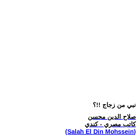
نبي من زجاج !!؟
صلاح الدين محسن
كاتب مصري - كندي
(Salah El Din Mohssein‏)