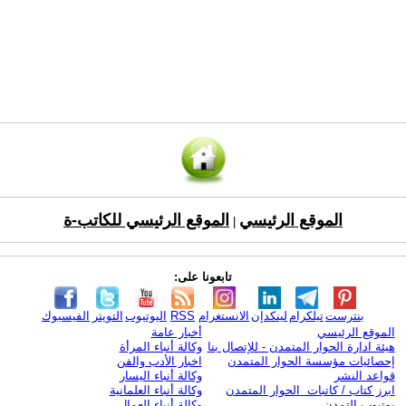
الموقع الرئيسي
الموقع الرئيسي للكاتب-ة
|
تابعونا على:
بنترست
تيلكرام
لينكدإن
الانستغرام
RSS
اليوتيوب
التويتر
الفيسبوك
الموقع الرئيسي
أخبار عامة
هيئة ادارة الحوار المتمدن - للإتصال بنا
وكالة أنباء المرأة
إحصائيات مؤسسة الحوار المتمدن
اخبار الأدب والفن
قواعد النشر
وكالة أنباء اليسار
ابرز كتاب / كاتبات الحوار المتمدن
وكالة أنباء العلمانية
يوتيوب التمدن
وكالة أنباء العمال