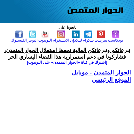
تابعونا على:
بودكاست
بنترست
تيلكرام
لينكدإن
الانستغرام
اليوتيوب
التويتر
الفيسبوك
تبرعاتكم وتبرعاتكن المالية تحفظ استقلال الحوار المتمدن،
فشاركونا في دعم استمرارية هذا الفضاء اليساري الحر
[اشترك في قناة ‫«الحوار المتمدن» على اليوتيوب]
الحوار المتمدن - موبايل
الموقع الرئيسي