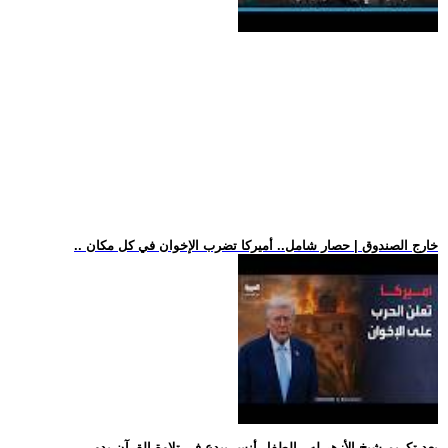
.. خارج الصندوق | حصار شامل.. أميركا تضرب الإخوان في كل مكان
.. بعد تكريم شيخ الأزهر له.. الطفل أنس يبدع في تلاوة القرآن بدو