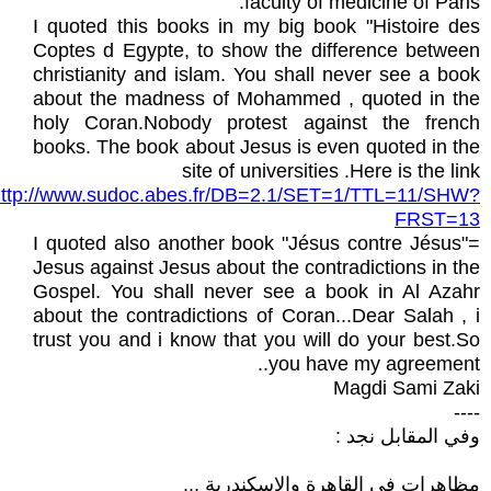
faculty of medicine of Paris.
I quoted this books in my big book "Histoire des
Coptes d Egypte, to show the difference between
christianity and islam. You shall never see a book
about the madness of Mohammed , quoted in the
holy Coran.Nobody protest against the french
books. The book about Jesus is even quoted in the
site of universities .Here is the link
http://www.sudoc.abes.fr/DB=2.1/SET=1/TTL=11/SHW?
FRST=13
I quoted also another book "Jésus contre Jésus"=
Jesus against Jesus about the contradictions in the
Gospel. You shall never see a book in Al Azahr
about the contradictions of Coran...Dear Salah , i
trust you and i know that you will do your best.So
you have my agreement..
Magdi Sami Zaki
----
وفي المقابل نجد :
مظاهرات في القاهرة والإسكندرية ...