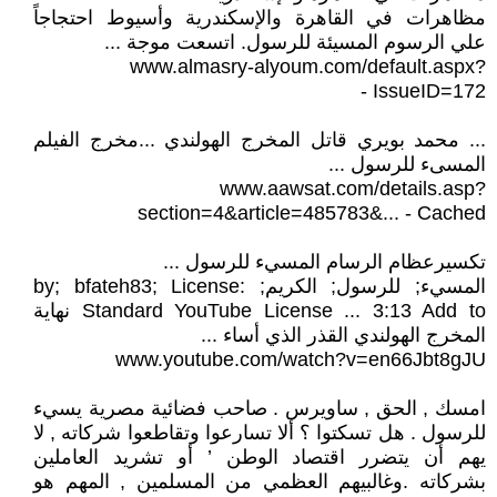
مظاهرات في القاهرة والإسكندرية وأسيوط احتجاجاً
علي الرسوم المسيئة للرسول. اتسعت موجة ...
www.almasry-alyoum.com/default.aspx?
IssueID=172 -
... محمد بويري قاتل المخرج الهولندي ...مخرج الفيلم
المسىء للرسول ...
www.aawsat.com/details.asp?
section=4&article=485783&... - Cached
‫تكسيرعظام الرسام المسيء للرسول ...‬
المسيء; للرسول; الكريم; by; bfateh83; License:
Standard YouTube License ... 3:13 Add to نهاية
المخرج الهولندي القذر الذي أساء ...
www.youtube.com/watch?v=en66Jbt8gJU
امسك , الحق , ساويرس . صاحب فضائية مصرية يسيء
للرسول . هل تسكتوا ؟ ألا تسارعوا وتقاطعوا شركاته , لا
يهم أن يتضرر اقتصاد الوطن ’ أو تشريد العاملين
بشركاته .وغالبيهم العظمي من المسلمين , المهم هو