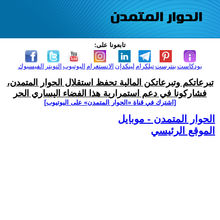
تابعونا على:
بودكاست
بنترست
تيلكرام
لينكدإن
الانستغرام
اليوتيوب
التويتر
الفيسبوك
تبرعاتكم وتبرعاتكن المالية تحفظ استقلال الحوار المتمدن،
فشاركونا في دعم استمرارية هذا الفضاء اليساري الحر
[اشترك في قناة ‫«الحوار المتمدن» على اليوتيوب]
الحوار المتمدن - موبايل
الموقع الرئيسي