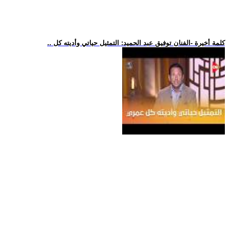
.. كلمة أخيرة -الفنان توفيق عبد الحميد: التمثيل حياتي وأديته كل