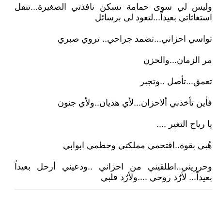
وليس لي سوى حمامة تسكن نافذتي الصغيرة...تنقل
استغاثاتي بعيداً...لتعود لي برسائل
تواسي احزاني...تضمد جراحي.. تروي صبري
مر الزمان...والحزن
تعمق...تأصل ..وتجبر
فأين تأخذني ألاحزان...لأي هذيان..ولأي جنون
يا رياح التغير ....
هُبي بقوة..اقتحمي مملكتي وحطمي ابوابي
وحرريني..اطلقيني من احزاني ..ودعيني أرحل بعيداً
بعيداً... لأرُد روحي ....ولأرُد قلبي