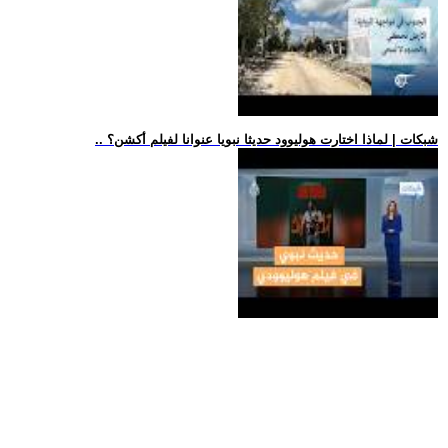
.. شبكات | لماذا اختارت هوليوود حديثا نبويا عنوانا لفيلم أكشن؟