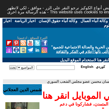
 أنواع الكوكيز نرجو النقر على الزر - موافق - لكي لاتظهر
This website uses cookies to ensure you ge
وكالة أنباء العمال
-
وكالة أنباء حقوق الإنسان
-
اخبار الرياضة
-
اخبار
لوم
التبرع للموقع - ادعمونا
حرية والعدالة الاجتماعية للجميع
"
تى نالها أعلام في الفكر والثقافة
قر هنا لاستخدام الموقع البديل
كوردي
English
شمس الدين العجلاني
لموبايل انقر هنا
 المتمدن، فشاركونا في دعم