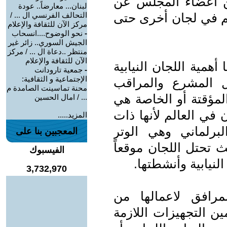
بير من أعضاء المجلس عن
لبنان... معارضاً.. عودة
هم في لجان أخرى حتى
التحالف الفرنسي ال ... /
مركز الآن للثقافة والإعلام
-
نحو الوضوح....انسحاب
الجيش السوري.. زائر غير
منتظر ..دعاة ال ... / مركز
الآن للثقافة والإعلام
أهمية اللجان النيابية
-
جمعية تارودانت
الإجتماعية و الثقافية:
ل المشرع والمراقب
محنة تماسينت الصامدة م
 المؤقتة أو الخاصة هي
... / امال الحسين
في العالم لأنها ذات
المزيد.....
برلماني وهي الوتر
المعجبين بنا على
 تحتل اللجان موقعاً
الفيسبوك
لنيابية وأنشطتها.
3,732,970
مرافق لاعمالها من
ن التجهيزات اللازمة