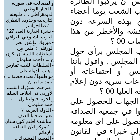
أن يركبوا الطائرة
والمصالحة في سورية
-
الخيار الوطني
سب الشعب يوما أعضاء
الديمقراطي .... طبيعته
ن بهذه السرعة دون
التاريخية وحدوده النظري
... / صالح ياسر
قشة والأخطر من هذا
-
نشرة اخبارية العدد 27 /
الحزب الشيوعي العراقي
00 ؟
-
مبروك عاشور نصر
الورفلي : آملين من
مكتب المجلس برأي حول
السلطات الليبية أن تكون
المجلس , واقول بأننا
ح ... / أحمد سليمان
-
السلطات الليبيه تمارس
 أو اجتماعاته أو
ارهاب الدوله على
مواطنيها / بصدد قضية ... /
ماعات سريه دون إعلام
أحمد سليمان
-
صرحت مسؤولة القسم
ليا 00 ؟
الأوربي في ائتلاف السلم
والحرية فيوليتا زل ... /
 من الجهات للحصول على
أحمد سليمان
 في جمعيه الصداقة
-
الدولة العربية لا
تتغير..ضحايا العنف
لحصول على أي معلومة
..مناشدة اقليم كوردستان
... / مركز الآن للثقافة
إلى خبراء في القانون
والإعلام
-
المصير المشترك ..