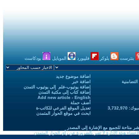
بنترست
بلوكر
فليبورد
الموبايل
بودكاست
اضافة موضوع جديد
التضامنية
اضافة خبر
إضافة يوتيوب-فلم إلى يوتيوب التمدن
إضافة كتاب إلى مكتبة التمدن
Add new article - English
أضف حملة
3,732,97
تعديل الموقع الفرعي للكاتب-ة
ابحث في موقع الحوار المتمدن
شر متاحة للجميع مع الإشارة إلى المصدر
ضاء هيئة الادارة لا تعبر بالضرورة عن رأي الحوار المتمدن