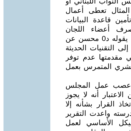
 النواب اللبناني أو
لمثال تعطى أعمال
مين قاعدة البيانات
تصرف أعضاء اللجان
والإداريين المرافقين للجان,عكس ما يقوله د0 محسن عن
ى التقنيات الحديثة
 مقدمتها عدم توفر
البشري المتمرس بعمل
هي عصب عمل المجلس
الاعتبار أنه لا يجوز
 القرار بشأنه إلا
رسته واعدت التقرير
هيكل الأساسي لعمل