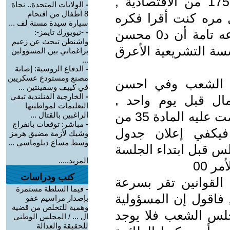
قرأت ما كتبه د0محسن في العدد 175 من الاقتصادية ,
-
الولايات المتحدة.. نجاة
8 أطفال من اقتحام
ن وثلاثة 00 وفي كل مره كنت أقرا فكره
سيارة سيدة مسنة لف ...
جديده ووجعا جديدا , وإنني على قناعه تامة أن د0 محسن
-
-نيويورك تايمز-:
واشنطن تبحث عن زعيم
سة التشريعية الأعرق
براغماتي بين المسؤولين
...
-
الدفاع الروسية: إصابة
مصنع ومستودع عسكريين
جلس الشعب وفي احسن
في كييف وسفينتين ...
-
الخارجية الفنلندية تبقي
ل قبل يوم واحد ,
التعليمات لمواطنيها
فاقول هذا الأمر نظامي وحسب ما نصت عليه المادة 35 من
الراغبين بالقتال ...
-
مباشر: توقعات بانفراج
فيكفي إعلان جدول
وشيك لأزمة مضيق هرمز
وسط مساع دبلوماسي ...
لس قبل ابتداء الجلسة
المزيد.....
ر 00
كتب ودراسات
يع القوانين تقر بسرعة
-
فيما السلطة مستمرة
فاقول إن المسؤولية
بإصدار مراسيم عفو
وهمية للتخلص من قضية
جلس الشعب فلا يوجد
ال ... / المجلس الوطني
للحقيقة والعدالة