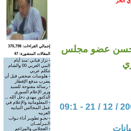
ي الحر
 د0 إحسان محسن عضو مجلس
إجمالي القراءات: 370,798
المقالات المنشورة: 47
-
نزار قباني :منذ أيام
ي
النبي العربي 00 والشام
تتكلم عربي
-
هلوسات صحفي قبل أن
يضرب مدفع الإفطار
-
رسالة مفتوحة للسيد
وزير الإعلام السوري
الدكتور مهدي دخل الله ...
-
المعلوماتية والإعلام في
الحوار المتمدن-العدد: 1054 - 2004 / 12 / 21 - 09:1
عمل المجالس النيابيه
العربيه
-
نحـو تطويـر أداء نـواب
الـبـرلمــان
يانات
-
العجلاني والمزاعم