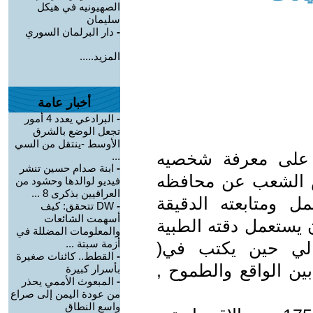
الصهيونيه في هيكل
سليمان
-
دار البرلمان السوري
المزيد.....
أخبار عامة
-
البرادعي يعدد 4 أمور
تجعل الوضع بالشرق
الأوسط -ينتقل من السي
ي على معرفة شخصيه
...
-
ابنة صدام حسين تنشر
 الشعب عن محافظه
فيديو لوالدها وحشود من
العراقيين بذكرى 8 ...
 ومتابعته الدقيقة
-
DW تتحقق: كيف
أسهمت الشائعات
 يستعمل دقته الطبية
والمعلومات المضللة في
أزمة سبتة ...
تالي حين يكتب في(
-
القطط.. كائنات صغيرة
قتصادية ) عن مجلس الشعب 00 بين الواقع والطموح ,
بأسرار كبيرة
-
المبعوث الأممي يحذر
من عودة اليمن إلى صراع
واسع النطاق