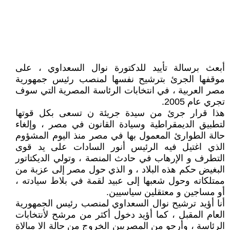
أبعث برسالة تأييد للدكتورة نوال السعداوي ، على
موقفها الجرئ بترشيح نفسها لمنصب رئيس جمهورية
مصر العربية ، في انتخابات الرئاسة المصرية التي سوف
تجري عام 2005.
هذا قرار جرئ من سيدة جريئة ن تسعى بكل قوتها
لتطبيق الديمقراطية وسيادة القانون في مصر ، وإلغاء
حالة الطوارئ المعمول بها في مصر منذ اليوم المشؤوم
الذي اغتيل فيه الرئيس أنور السادات على يد قوى
التطرف و الإرهاب في حادث المنصة ، وتولي الديكتاتور
البغيض حكم هذه البلاد ، و الذي حول مصر إلى عزبة من
ممتلكاته وحول شعبها إلى عبيد لقمة في بلاط سيادته ،
أو مساجين و معتقلين سياسيين.
أنا أؤيد ترشيح نوال السعداوي لمنصب رئيس الجمهورية
العام المقبل ، كما أؤيد دخول أكثر من مرشح لأنتخابات
الرئاسة ، وأرجو من المصريين الخروج من حالة الا مبالاة