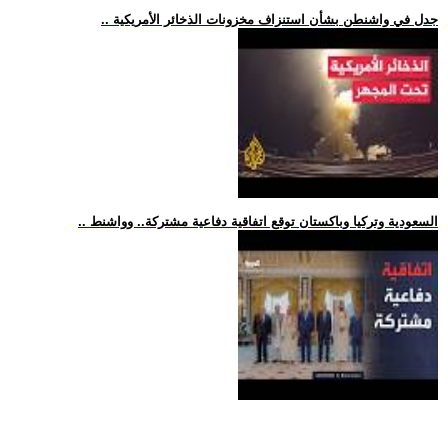
.. جدل في واشنطن بشأن استنزاف مخزونات الذخائر الأمريكية
.. السعودية وتركيا وباكستان توقع اتفاقية دفاعية مشتركة.. وواشنط