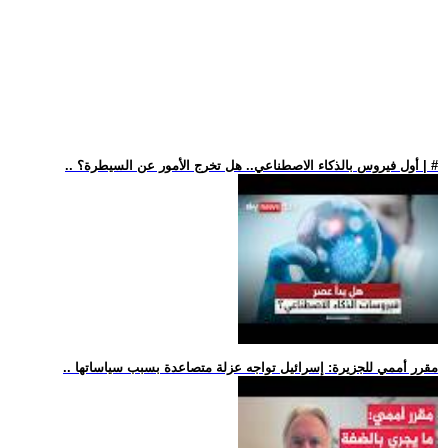
.. أول فيروس بالذكاء الاصطناعي.. هل تخرج الأمور عن السيطرة؟ | #
.. مقرر أممي للجزيرة: إسرائيل تواجه عزلة متصاعدة بسبب سياساتها