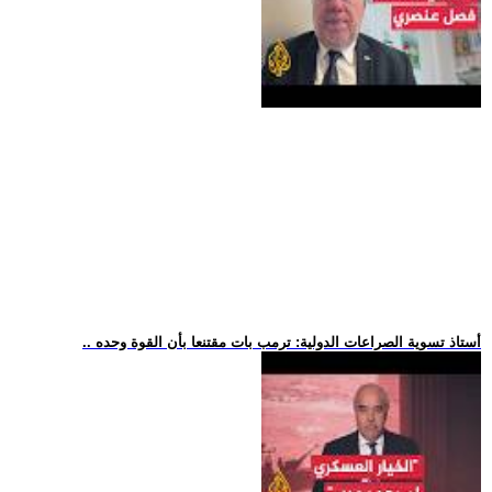
.. أستاذ تسوية الصراعات الدولية: ترمب بات مقتنعا بأن القوة وحده