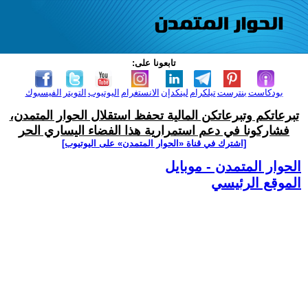
تابعونا على:
بودكاست
بنترست
تيلكرام
لينكدإن
الانستغرام
اليوتيوب
التويتر
الفيسبوك
تبرعاتكم وتبرعاتكن المالية تحفظ استقلال الحوار المتمدن،
فشاركونا في دعم استمرارية هذا الفضاء اليساري الحر
[اشترك في قناة ‫«الحوار المتمدن» على اليوتيوب]
الحوار المتمدن - موبايل
الموقع الرئيسي