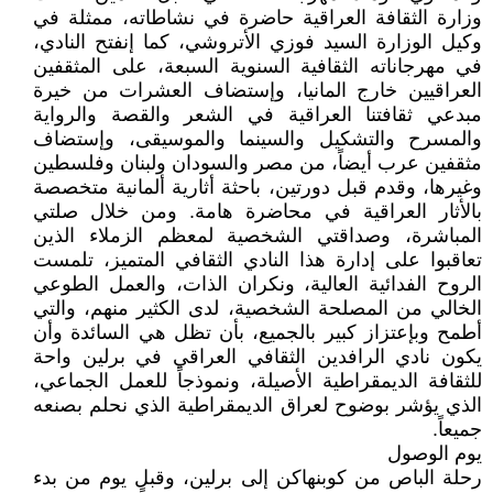
وزارة الثقافة العراقية حاضرة في نشاطاته، ممثلة في
وكيل الوزارة السيد فوزي الأتروشي، كما إنفتح النادي،
في مهرجاناته الثقافية السنوية السبعة، على المثقفين
العراقيين خارج المانيا، وإستضاف العشرات من خيرة
مبدعي ثقافتنا العراقية في الشعر والقصة والرواية
والمسرح والتشكيل والسينما والموسيقى، وإستضاف
مثقفين عرب أيضاً، من مصر والسودان ولبنان وفلسطين
وغيرها، وقدم قبل دورتين، باحثة أثارية ألمانية متخصصة
بالأثار العراقية في محاضرة هامة. ومن خلال صلتي
المباشرة، وصداقتي الشخصية لمعظم الزملاء الذين
تعاقبوا على إدارة هذا النادي الثقافي المتميز، تلمست
الروح الفدائية العالية، ونكران الذات، والعمل الطوعي
الخالي من المصلحة الشخصية، لدى الكثير منهم، والتي
أطمح وبإعتزاز كبير بالجميع، بأن تظل هي السائدة وأن
يكون نادي الرافدين الثقافي العراقي في برلين واحة
للثقافة الديمقراطية الأصيلة، ونموذجاً للعمل الجماعي،
الذي يؤشر بوضوح لعراق الديمقراطية الذي نحلم بصنعه
جميعاً.
يوم الوصول
رحلة الباص من كوبنهاكن إلى برلين، وقبل يوم من بدء