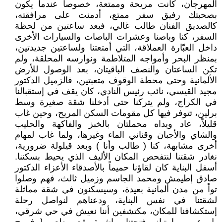
المهرجان، كانت مريحة وممتعة، خصوصاً عندما يكون
بصحبتك رفيق سفر ممتع، أدمنت على مرافقته،
كالصديق الفنان طالب غالي، فبعد ساعتين من لحظة
السفر، كنا وباصنا وعشرات الباصات والسيارات الأخرى
داخل العبّارة العملاقة، التي أمتعتنا ولساعتين جديدتين،
بمنظر البحر وأمواجه المتلاطمة ونوارسه المحلقة، ولم
تكن الساعتان والنصف الباقيتان، بعد الوصول للأرض
الألمانية وحتى محطة الوقوف متعبتين، فالزميل الدكتور
مجيد القيسي، نائب رئيس النادي، كان يقف في إستقبالنا
في الكراج، ولم يتركنا حتى أدخلنا شقة صغيرة وسط
برلين، تتوفر فيها كل مقومات السكن المريح، وحين غاب
قليلاً، عاد ويداه محملتان بالخبز والفاكهة والحليب
والشاي والأجبان وقناني الماء وغيرها، ولما غاب لمهام
أخرى مشابهة، كنا ( طالب وأنا ) وبعد قيلولة ضرورية،
نغادر شقتنا لنتفحص المكان الأليف الذي يحيط بسكننا.
أسفل البناية كان لقاؤنا حميماً بالأصدقاء الأعزاء الدكتور
صادق إطيمش ومحمد الجاسم وزميل ثالث، فهم وصلوا
تواً من مدن ألمانية بعيدة، وسيسكنون في شقة مماثلة
لشقتنا في نفس البناية، ودعناهم لنواصل رحلة
إستكشافنا للمكان، مكتشفين أننا نعيش في حي شرقي،