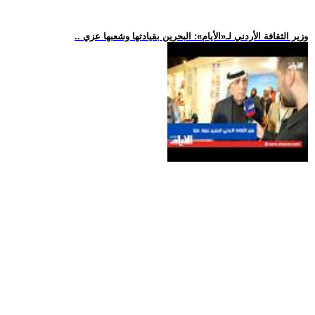
.. وزير الثقافة الأردني لـ«الأيام»: البحرين بقيادتها وشعبها عزي