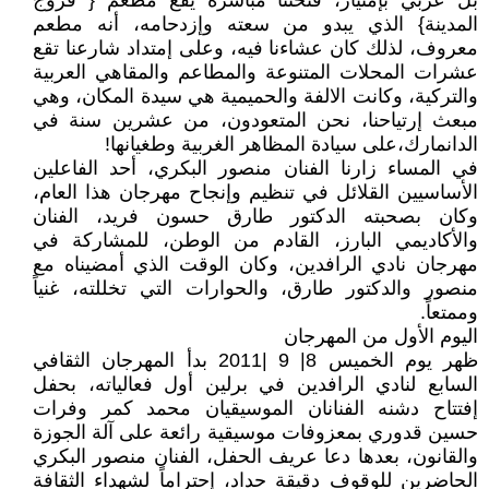
بل عربي بإمتياز، فتحتنا مباشرة يقع مطعم { فروج
المدينة} الذي يبدو من سعته وإزدحامه، أنه مطعم
معروف، لذلك كان عشاءنا فيه، وعلى إمتداد شارعنا تقع
عشرات المحلات المتنوعة والمطاعم والمقاهي العربية
والتركية، وكانت الالفة والحميمية هي سيدة المكان، وهي
مبعث إرتياحنا، نحن المتعودون، من عشرين سنة في
الدانمارك،على سيادة المظاهر الغربية وطغيانها!
في المساء زارنا الفنان منصور البكري، أحد الفاعلين
الأساسيين القلائل في تنظيم وإنجاح مهرجان هذا العام،
وكان بصحبته الدكتور طارق حسون فريد، الفنان
والأكاديمي البارز، القادم من الوطن، للمشاركة في
مهرجان نادي الرافدين، وكان الوقت الذي أمضيناه مع
منصور والدكتور طارق، والحوارات التي تخللته، غنياً
وممتعاً.
اليوم الأول من المهرجان
ظهر يوم الخميس 8| 9 |2011 بدأ المهرجان الثقافي
السابع لنادي الرافدين في برلين أول فعالياته، بحفل
إفتتاح دشنه الفنانان الموسيقيان محمد كمر وفرات
حسين قدوري بمعزوفات موسيقية رائعة على آلة الجوزة
والقانون، بعدها دعا عريف الحفل، الفنان منصور البكري
الحاضرين للوقوف دقيقة حداد، إحتراماً لشهداء الثقافة