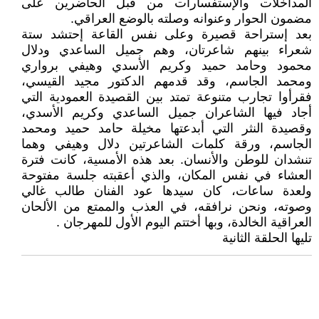
المداخلات والإستفسارات من قبل الحاضرين على
مضمون الحوار وعنوانه وصلته بالوضع العراقي.
بعد إستراحة قصيرة وعلى نفس القاعة إحتشد ستة
شعراء بينهم شاعرتان، وهم جميل الساعدي ودلال
محمود وحامد حميد وكريم الأسدي وهيفي برواري
ومحمد الجاسم، وقد قدمهم الدكتور مجيد القيسي،
فقرأوا تجارب متنوعة تمتد بين القصيدة العمودية التي
أجاد فيها الشاعران جميل الساعدي وكريم الأسدي،
وقصيدة النثر التي أبدعتها مخيلة حامد حميد ومحمد
الجاسم، ورقة كلمات الشاعرتين دلال وهيفي وهما
تنشدان للوطن والأنسان. بعد هذه الأمسية، كانت فترة
العشاء في نفس المكان، والذي أعقبته جلسة مفتوحة
ولعدة ساعات، كان سيدها عود الفنان طالب غالي
وصوته، ونحن نرافقه، في العذب والممتع من الألحان
العراقية الخالدة، وبها أختتم اليوم الأول للمهرجان .
تليها الحلقة الثانية