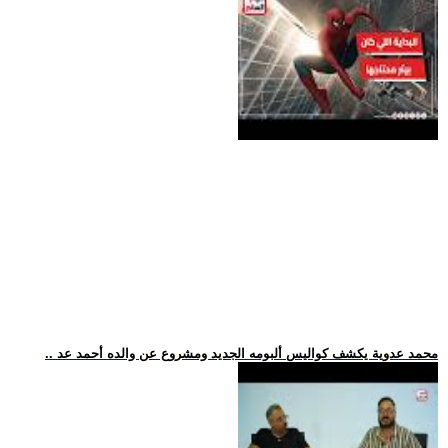
.. محمد عدوية يكشف كواليس ألبومه الجديد ومشروع عن والده أحمد عد