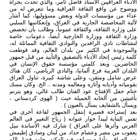
الأدباء العراقيين الأستاذ فاضل ثامر، والذي تحدث بجرأة
ووضوح عن واقع الثقافة العراقية وما تتعرض له من
عداء من مؤسسات الدولة وبعض مسؤوليها، كما أشار
لآلية المحاصصة الجارية في العراق، وإنعكاسها السلبي
على وزارة الثقافة، والثقافة عموماً، وطالب بأن تخصص
وزارة الثقافة ووزارة الخارجية أيضاً، دعومات خاصة
لنشاطات نادي الرافدين والنوادي الثقافية المماثلة له،
والموجودة في الكثير من بلدان العالم، وقد قوطعت
كلمة رئيس إتحاد الأدباء بالتصفيق والتأييد من قبل جمهور
الحاضرين. وبعد كلمتي مؤسسة حقوق الإنسان في
البلدان العربية فرع ألمانيا، والنادي الرياضي، كان هناك
عرض شامل ومتقن، وعلى شاشة كبيرة، تناول العراق
بقومياته وأديانه وأثاره ومعالمه ومدنه .. الخ. وكان مسك
ختام حفل الإفتتاح عود الفنان طالب غالي، وهو يترنم
بأغنيتين من ألحانه الجميلة حيث ( الهوى كردستاني ،
ويسأل بالشفايف يسأل بالعيون ) .
بعد إستراحة قصيرة إنتقل الجمهور لقاعة أخرى في
نفس البناية ليبدأ حوار عنوانه ( رياح التغيير في العالم
العربي وأثرها على العراق ) شارك فيه الأساتذة نبيل
يعقوب من مصر وعصام حداد من لبنان وصادق إطيمش
من العراق، وأداره وساهم فيه الدكتور حامد فضل الله