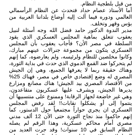
من قبل بلطجية النظام.
أما الأستاذ عصام حداد فتحدث عن النظام الرأسمالي
العالمي ودوره فيما آلت إليه أوضاع بلداننا العربية من
بؤس وقهر وتخلف.
مدير الندوة الدكتور حامد فضل الله وجه أسئلة لنبيل
يعقوب تتعلق بماهية المجلس العسكري الذي يقود
السلطة في مصر الأن؟ فأجاب يعقوب بأن المجلس
العسكري يتكون من مجموعة جنرالات عينهم مبارك،
وكانوا مخلصين للنظام ولرئيسه، ولم يعارضوه، كما إنهم
لم يتحركوا ضد القمع الدموي الذي حدث في بداية الثورة،
وهناك حقيقة ربما لا يعرفها الجميع، وهي إن الجيش
المصري له وضع إقتصادي خاص في مصر، فهناك 25%
من الأقتصاد المصري بيد الجيش! هناك مصانع ومزارع
يديرها الجيش، ويشرف عليها عسكريون متقاعدون،
وهي غير خاضعة لجهاز الرقابة! وممنوع على منتسبيها أن
ينتموا إلى أو يشكلوا نقابات!! لقد رفض المجلس
العسكري ان يجري حواراً مجتمعياً حول الدستور، كما
إنهم حاكموا منذ نجاح الثورة حتى الأن 12 ألف مدني
مصري أمام محاكم عسكرية، وهذا الرقم لم يصله
النظام السابق في 10 سنوات! وقد جرت العديد من