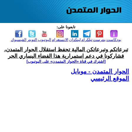
تابعونا على:
بودكاست
بنترست
تيلكرام
لينكدإن
الانستغرام
اليوتيوب
التويتر
الفيسبوك
تبرعاتكم وتبرعاتكن المالية تحفظ استقلال الحوار المتمدن،
فشاركونا في دعم استمرارية هذا الفضاء اليساري الحر
[اشترك في قناة ‫«الحوار المتمدن» على اليوتيوب]
الحوار المتمدن - موبايل
الموقع الرئيسي