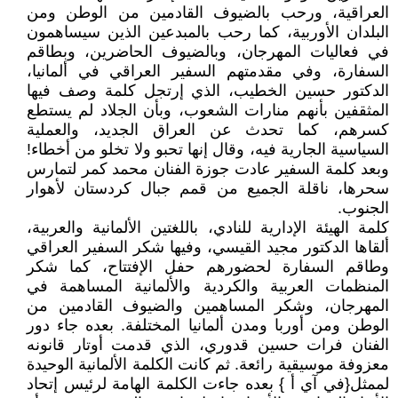
العراقية، ورحب بالضيوف القادمين من الوطن ومن
البلدان الأوربية، كما رحب بالمبدعين الذين سيساهمون
في فعاليات المهرجان، وبالضيوف الحاضرين، وبطاقم
السفارة، وفي مقدمتهم السفير العراقي في ألمانيا،
الدكتور حسين الخطيب، الذي إرتجل كلمة وصف فيها
المثقفين بأنهم منارات الشعوب، وبأن الجلاد لم يستطع
كسرهم، كما تحدث عن العراق الجديد، والعملية
السياسية الجارية فيه، وقال إنها تحبو ولا تخلو من أخطاء!
وبعد كلمة السفير عادت جوزة الفنان محمد كمر لتمارس
سحرها، ناقلة الجميع من قمم جبال كردستان لأهوار
الجنوب.
كلمة الهيئة الإدارية للنادي، باللغتين الألمانية والعربية،
ألقاها الدكتور مجيد القيسي، وفيها شكر السفير العراقي
وطاقم السفارة لحضورهم حفل الإفتتاح، كما شكر
المنظمات العربية والكردية والألمانية المساهمة في
المهرجان، وشكر المساهمين والضيوف القادمين من
الوطن ومن أوربا ومدن ألمانيا المختلفة. بعده جاء دور
الفنان فرات حسين قدوري، الذي قدمت أوتار قانونه
معزوفة موسيقية رائعة. ثم كانت الكلمة الألمانية الوحيدة
لممثل{في آي أ } بعده جاءت الكلمة الهامة لرئيس إتحاد