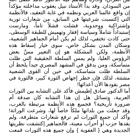
من السودان. وقد بدأ الأستاذ نبيل يعقوب مداخلته مؤكداً
إن واقع عالمنا العربي ونظمه في غاية التعقيد، فالأنظمة
التي إكتسبت شرعيتها في السابق، من شعارات ثورية
وإشتراكية ووحدوية، فشلت فشلاً تاماً، ومارست
إستبداداً شاملاً وسياسة إفقار وتهميش للطبقة الوسطى،
حتى كادت تختفي، لذلك لم يكن أمام الجماهير الشعبية،
وسكان المدن بشكل خاص، سوى خيار إسقاط هذه
الأنظمة، ولكن المشكلة هو إن التغيير مسَّ بعض
الرؤوس العليا، ولم يمس السلطة الحقيقية التي ظلت
متماسكة، ومن يدقق في المشهد المصري جيداً يلحظ أن
السلطة ظلت متماسكة، في حين أن القوى الشعبية
مشتتة، لذلك فإن خطر إجهاض الثورة كبير، فالثورة في
مصر يقودها الأن أعدائها!
أما الدكتور صادق إطيمش فأكد على التشابه بين الثورات
العربية، وتسائل هل إن هذا التشابه كان صدفة أم
ضرورة تأريخية؟ فجميع هذه الأنظمة مرتبطة بالغرب،
وقد جعلت من بلدانها ملكاً خاصاً لها، وشرعت الوراثة!
وأكد أن جميع الثورات لم ترفع شعارات متطرفة، ولم
يقدها حزب أو أحزاب معينة، فالجماهير إكتشفت نظريتها
الجديدة وهي { العفوية } وإن جميع هذه الثورات قمعت