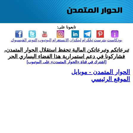
تابعونا على:
بودكاست
بنترست
تيلكرام
لينكدإن
الانستغرام
اليوتيوب
التويتر
الفيسبوك
تبرعاتكم وتبرعاتكن المالية تحفظ استقلال الحوار المتمدن،
فشاركونا في دعم استمرارية هذا الفضاء اليساري الحر
[اشترك في قناة ‫«الحوار المتمدن» على اليوتيوب]
الحوار المتمدن - موبايل
الموقع الرئيسي