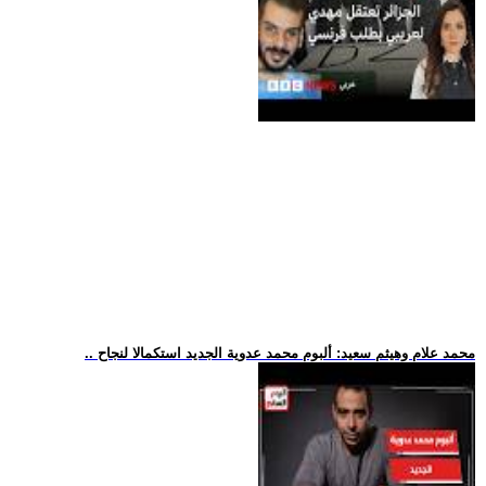
.. محمد علام وهيثم سعيد: ألبوم محمد عدوية الجديد استكمالا لنجاح