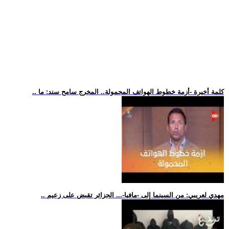
.. كلمة أخيرة -أزمة خطوط الهواتف المحمولة.. المخرج سامح سند: ما
.. مهدي لعريبي: من السينما إلى -مافيا-... الجزائر تقبض على زعيم