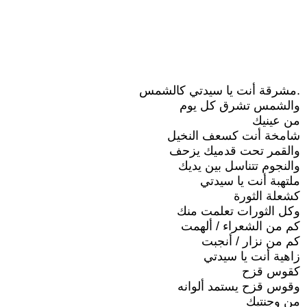
.مشرقة أنت يا سيدتي كالشمس
والشمس تشرق كل يوم
من عينيك
شامخة أنت كسعف النخيل
والقمر تحت قدميك يزحف
والنجوم تتناسل بين يديك
ملتهبة أنت يا سيدتي
كشعلة الثورة
وكل الثورات تعلمت منك
كم من الشعراء / ألهمت
كم من نزار / أنجبت
زاهية أنت يا سيدتي
كقوس قزح
وقوس قزح يستمد ألوانه
من وجنتيك