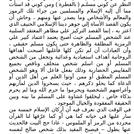
النظر عن كوني مسلـم ( بالفطرة ) ومن كوني قد استأت
مما آل إليه الإسلام والمسلمين من جراء تلك الرموز
والمعالم والأشخاص وما يصدر عنها ومنهم ، وحاش أن
يكون القصد الأساة إلي جوهر ديننا الإسلامي الحنيف الذي
اعتز به ، إنما القصد التركيز علي مظاهر المعتقد السلبية
عند الشخص المسلم حيث أصبح يعتمد اعتماد كبير علي
الرمزية المطلقة والظاهرة حتى يكون مسلم حقيقي ،
وأن العبادات أن لم تكن كلها فأغلبها أصبحت أهدافها
الروحانية أهداف استعبادية وعدائية وتجعل من الشخص
المسلم أو من اسلم شخص متخلف وناقص بجميع
المقاييس الحضارية وذلك بفعل فاعل ألا وهو الشخص
المسلم المطبق أو ممن أوتوا العلم من أهل الدين أو
الدعاة كما يحلو ذكرهم ، حيث يسخروا الدين لمآربهم
وأغراضهم الشخصية ويحرموا ما حرم الله وما لم يحرم
بذكاء خاص ، ليخلقوا غشاوة على المسلم ما بينه وبين
الحقيقة المفقودة والخيال الموجود .
في الوقت الذي نعرف فيه أن أركان الإسلام خمسة من
سار عليها في حياته كما هي أو كما عرّفها لنا القرآن
مجردة من الرمز أو الملموس - عادا حج البيت فالحديث
عنها يطول – فيصبح المقيد بذلك شخص صالح لنفسه