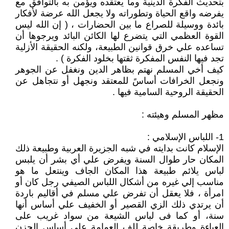
بتحديث الفكرة الدينية وما يعتقده ويؤمن به بالتوافق مع
يفرضه واقع الحياة وتطوراته ولا يجعل الله عرضة لأفكار
بائدة ووسيلة للصراع ما بين الحضارات ، ( إن الله ليس
القوة العظمي التي يتضرع لها الكائن البائد ويرجوها أن
تساعده علي خرق قوانين الطبيعة، ولكنه الحقيقة الأزلية
تجد فيها النفس المفكرة ثقتها بخلود الفكرة ) .
كيف أخي المسلم نهتم بظاهر الدين ونغفل عن الجوهر
ونجعل الخرافات أساسً للمعتقد ونجهل أو نتجاهل عن
الحقيقة الروحية السامية فيها .
مظهر المسلم وهيئته :
1- اللباس الإسلامي :
الإسلام كانت بدايته في شبه الجزيرة العربية وطبيعة ذلك
المكان حار طوال السنة ويفرض علي أي بشر أن يلبس
لباس يلائم طبيعة هذا المكان الجاف وينتعل ما هو
مناسب إلي غيره من أشكال اللباس الصيفي رجل كان أو
امرأة ، فلا يعقل أن تفرض علي مسلم في أقاليم باردة
أن يرتدي ذلك الزي القصير أو الخفيف علي أساس أنها
سنة، أو كما فى لباس الشيعة من سواد غريب على
العباءة وطريقة خاصة للف العمامة على أساس الحزن