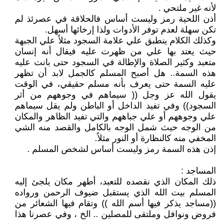
لأنه غير ملتحي .
أذن اللحية رمز وليست أساس فالحلاقة في عصرئذ لم
تكن سهلة لعدم توفر الأدوات ولذا إرخائها أسهل.
وكذلك الكلام ينطبق علي علامة السجود مثلاً علي الجبهة
حيث يعتد بها علي من ظهرت عليه فيقال أنه إنسان
متعبد وكثير الصلاة والإطالة في السجود حتى بانت عليه
هذه السمة.. هل أصبح المسلم كالجمل لابد أن تظهر
عليه السمة حتى يعرف بأنه مسلم حقيقي، في الوقت
يقول الله عز وجل (( سيماهم في وجوههم من أثر
السجود)) وفي تفيد الداخل أو الباطن ولم يقل سيماهم
علي وجوههم أو علي جباههم والتي تفيد الظاهر والمكان
من الوجه حيث شمل الوجه بالكامل والقصد منه الشي
المخفي منه كالنظارة أو النور مثلاً.
إذن هذه السمة رمز وليست أساس لشخص المسلم .
المساجد :
ذلك المكان الذي نقصده للتعبد، أطهر مكان يلجئ إليه
المسلم بيت الله الذي يستقبل ضيوف الرحمن ورواده
((مساجد يذكر فيها أسم الله )) وتقام فيها الشعائر من
فروض ونوافل وملتقى للمصلين .. الخ ، وفي عصرنا هذا