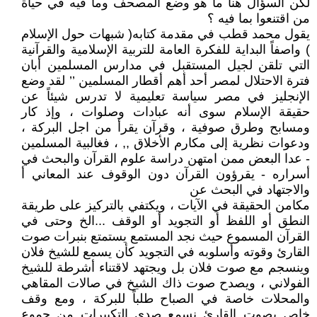
لكن السؤال هنا ما هو وضع المصحف وما فيه في حياة
من اقتنعوا بما فيه ؟
يقول محمد قطب في مقدمة كتابه( شبهات حول الإسلام
) واصفاً البداية للفكرة العامة للتربية الإسلامية والقرآنية
التي تلقن لجيل المستقبل في مدارس المسلمين أبان
فترة الاحتلال لمصر أحد أهم أقطار المسلمين ’’ لقد وضع
الإنجليز في مصر سياسة تعليمية لا تدرس شيئاً عن
حقيقة الإسلام سوى أنه عبادات وصلوات ، وإذ كار
ومسابح وطرق صوفية ، وقرآن يقرأ من اجل البركة ،
ودعوات نظرية إلى مكارم الأخلاق ,, ، فغالبية المسلمين
- عدا البعض ممن امتهن دراسة علوم القرآن والبحث في
أسراره - يقرؤون القرآن دون الوقوف عند المعاني أ
والاجتهاد في البحث عن
مكامن الحقيقة في الآيات ، ويكتفي بالتركيز على طريقة
النطق أو اللفظ أو التجويد أو الوقف ...الخ وحتى في
القرآن المسموع حيث نجد المستمع يستمتع بنبرات صوت
القارئ وقوته وأسلوبه في التجويد كأن يسمع للشيخ فلان
وينسجم مع صوت فلان بل ويجتهد لاقتناء أشرطة للشيخ
الفولاني ، ويصدح صوت ذاك الشيخ في صالات المقاهي
والمحلات خاصة في الصباح طلباً للبركة ، ومع وقف
خاص بصوت القارئ نسمع صدى التكبيرات من جموع