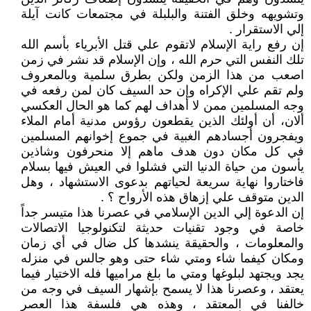
وتشويهه وخلق الفتنة والبلبلة في مجتمعات كانت آيلة
إلي الاستقرار .
إن رفع راية الإسلام لاتقوم علي قتل الأبرياء بأسم الله
تلك النفس التي حرم الله ، وإن الإسلام قد نشر في زمن
اصعب من هذا الزمن ولكن بطرق سلمية وبالمعروف
ولم تقم علي الإكراه وإن حد السيف كان لمن رفعه في
وجه المسلمين ممن لا أهداف لهم كما هو الحال العكسي
ألان، أن أولئك الذين يقطعون رؤوس مدنية أمام الملاء
ويفجرون أجسادهم الغبية في جموع إخوانهم المسلمين
في كل مكان دون هدف ماهم إلا منحرفون وشاذين
يأسون من حياة الدنيا التي فشلوا في العيش فيها بسلام
فاختاروا نهاية سريعة لحياتهم بدعوى الاستشهاد ، وهل
الدين متوقف علي إزهاق هذه الأرواح ؟ .
إن الدعوة إلي الدين الإسلامي في عصرنا هذا متيسر جداً
خاصة في وجود تقنيات حديثة لتكنولوجيا الاتصالات
والمعلومات ، والحقيقة ينشدها كل ضال في أي زمان
ومكان كيفما شاء ومتي شاء حتى وهو جالس في منزله
يجد ويجتهد لبلوغها ومتي ما بلغ مراميها فله الاختيار فيما
يعتقد ، وعصرنا هذا لا يسمح بإشهار السيف في وجه من
خالفنا في المعتقد ، وهذه هي فلسفة هذا العصر