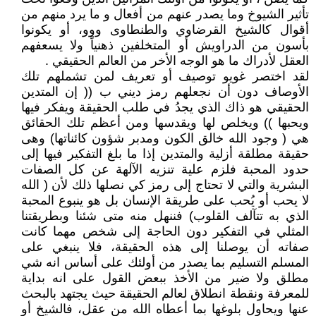
تأثير الشيوخ وما يصدر عنهم من أفعال و ما يرد منهم من
أقوال كالشيخ القرضاوي والطنطاوى ووو، أو يكونوا
بأسون من الدراويش أو المتخلفين ذهنياً ولا يسعفهم
العقل لأدراك ما هو الوجه الأخر من العالم الحقيقي .
لقد اختصر غويو توصيف أو تعريف لمن تشملهم تلك
الأوصاف دون أن نجعلهم رمز ديني ب (( إن المتدين
الحقيقي هو ذاك الذي يجدُ في طلب الحقيقة ويفكر فيها
ويحبها )) ويخلص لها ويقدسها ومن أعظم تلك الحقائق
هي ( وجود الله خالق الكون ومدبر شؤون كائناتها) وهى
حقيقة مطلقة أزلية والمتدين إذا ما بلغ التفكير فيها إلى
حدود المحبة فلزم علية تنزيه الآلهة عن كل الصفات
البشرية والتي لا تحتاج إلى رمز كي نصلها ذلك لأن ( الله
لا يحب أو يُحب على طريقة الإنسان بل هو ينبوع المحبة
الذي به تتآلف القلوب) فننهل منه متى شئنا وبطريقتنا
المثلي في التفكير دون الحاجة إلى شخص مهما كانت
صفاته أن يوصلنا إلى هذه الحقيقة، فلا ينبغي على
المسلم التسليم بما يصدر من أولئك على أساس انه شي
مطلق ولا ضير من الأخذ ببعض القول على انه بداية
للمعرفة ونقطة انطلاق لعالم الحقيقة حيث يجتهد بالبحث
عنها ويحاول بلوغها بما أعطاه الله من عقل، فالشيخ أو