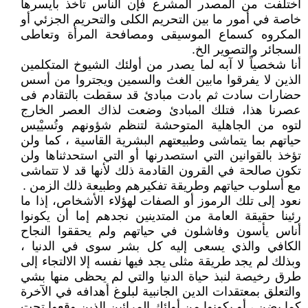
اختلفت من المصدر المشرع فإن الناس تأخذ بأيسرها
خاصة في أمور ما بين التحريم الكلى والتحريم الجزئي أو
المكروه كسماع الموسيقى ومصافحة المرأة وتعاطى
السجائر والتصوير الخ.
أنا شخصياً لا آبه لما يصدر من أولئك الشيوخ المتكلمين
الذين لا يفرقوا مابين الغث والسمين ويجتروا من أسس
حضارات سادت ثم بادت مبادئ قد سقطت بالتقادم فى
عصرنا هذا، فتلك المبادئ وضعت لذاك العصر الخارج
لتوه من الجاهلية المتوحشة لتنظم شؤونهم وتُسيْيس
حياتهم بما يتماشى وطبيعتهم البشرية القاسية ، كما ولن
تؤخذ بالقوانين التي استصدرنها أو التي استحدثناها ولن
تكون صالحة في القرون القادمة ذلك لأنها قد لا تتماشى
مع أسلوب حياتهم وطريقة تفكيرهم وطبيعة ذلك الزمن .
نعود إلى تلك الرموز أو الصفات لهؤلاء الأشخاص، إذا ما
رئينا حقيقة العامة من المتدينين نجدهم إما أن يكونوا
أناس يأسون وفاشلون في حياتهم ولم يحققوا النجاح
الكافي والذي يسعى إليه كل بشر سوى في الدنيا ،
وبذلك لم يجد طريقة مثلى يجد فيها نفسه إلا الالتجاء إلى
طرق رخيصة لنبذ حياة الدنيا والتي لم يحظى منها بشي
والتعلق بمعتقدات الدين الجانبية لبلوغ أهدافه في الآخرة
كما يضن ، أو يكونوا من أولئك المرائين الذين وقعوا تحت