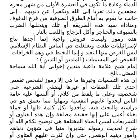
الدماء وعادة ما تكون في العشرة الأولى من شهر محرم
معتقدين ذلك تقربا إلى الله وتكفيرا عن ذنوبهم ، إلى
جانب ما يقوم به أتباع الطرق الصوفية من قرع الدفوف
ومناداة سيد هذه الطريقة أو تلك ويتخللها الضرب
بالسيوف والخناجر وأكل الزجاج واللعب بالنار .
هذه رموز وليست فروض واجبة إنما أجدها نتاج
لإسرائيليات طغت وتغلغلت في أساس النظام الإسلامي
ليس الغرض منها التعبد و إنما التخبط في وهم الخرافات.
التقمص في المسميات ( المتدين أو التدين ) :
إمام شيخ علامة داعية متدين إخواني آية الله سماحة
المفتي...الخ
إن هذه التسميات وغيرها ما هي إلا رموز لشخص تقمص
إحدى تلك الصفات أو غيرها ليضفي الشرعية على
شخصيته وعلى ما يلفظ من كلام، أو ألبسها عليه عامة
الناس ليجدوا غايتهم النفسية وينهلوا مما تعمق هو في
دراسته والبحث فيه، ويأخذوا بكل كلمة قالها أو جملة
بغباء أعمى على إنها حقيقة مطلقة وإن هذه الفتاوى أو
التشريعات لسنن الحياة المختلفة هي توضيح لكلام الله أو
شرح لحديث رسوله ليتدبروا منها في شؤون دنياهم
وأمور دينهم الوهمي, حتى وإن كثرت عليهم الفتاوى أو