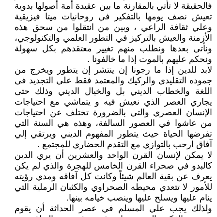
فالحقيقة لا تأتي بالمقارنة ما بين عقيدة أمة أصولها بدوية
تعيش نصف يومها بالتفكير في روحانيات ميتا فيزيقية
وعلي ثقافة الراعي ، وبين من انتقلوا من سحق هذه
الأزمنة والعيش بالتركيز في التطور العلمي والتكنولوجي،
ونأتي بعدها ونطلب منهم تغيير معتقدهم بكل سهولة
ونحكم عليهم بالموت إذا ما خالفونا .
لابد للدين إذا ما رجونا إن ينتشر إن يتطور ويخرج من
جموده التقليدي والركيك والمعتمد فقط علي التجديد في
اللغة والخطاب الديني بل والخيال الديني وذلك حتى
يجاري العصر الذي نعيش فيه و يتماشي مع احتياجات
الإنسان العصري والتي بالضرورة تختلف عن احتياجات
من عاشوا في العصور السالفة، وهذه هي السنة التي
تفرضها الحياة حيث يتطور المفهوم الديني ويرتقي إلي
آفاق ارحب بالتوازي مع التقدم الحضاري للمجتمع .
لا يمكن لإنسان القرن الواحد والعشرين أن يري الدين
كالبدو في صحراء القرن الخامس للهجرة والذي لم يكن
يعرف عن بقية العالم شيئاً وكانت كل آفاقه ومدي رؤيته
للأمور لا تتعدي محيطه الصحراوي والكثبان الرملية التي
ينام عليها ويسلح عليها وينصب خيامه بينها.
ولذلك يجب علي المسلم في عصر الحداثة أن يقوم