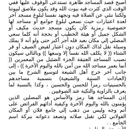
اصبح قصد المساجد ظاهرة تستدعى الوقوف عليها ففي
الوقت الذي كثرت فيه بيوت الله وقد يكون ملاصق لبيوتنا
ولكننا ننئي عن الصلاة فيه ونجهد نفسنا لبلوغ مسجد آخر
لعدة اعتبارات حيث نسعي لبلوغ جوامع أو مساجد لها
خصوصية رمزية كأن يكون مسجد حديث مكيف أو
الشكل جميل أو هيئة الخطيب أو بحجة أنه كلما سعي
المصلي إلي مكان بعيد فله أجر أكبر حتى ولو أنه لا يملك
وسيلة نقل لذاك المكان دون اعتبار لقيض الصيف أو قر
الشتاء (( لا يكلف الله نفساً إلا وسعها )) وبالتالي سيكون
نصيب المساجد العتيقة الجزء الضئيل من المعمرين ((
أنما يعمر مساجد الله من أمن بالله واليوم الآخرة )) ، إلى
جانب آخر خرج أهل الشيعة لتوسيع الشرخ ما بين
(العبادات السنية والشيعية) بتسمية مساجدهم
بالحسينيات رمزاً للحسن والحسين ، وكذا بالنسبة لما
يعرف بالزاوية والتكية عند الصوفيين .
إذن المساجد هنا رمز والأساس هو المصلين الذين
يؤمنون بالله واليوم الآخرة وكيفية أدائهم الفرائض على
أتم وجه وليس من ذهب إلي جامع فلان أو المكان
الفولاني لكي تقبل صلاته وتصعد دعواته ببركة اسم
الجامع . .