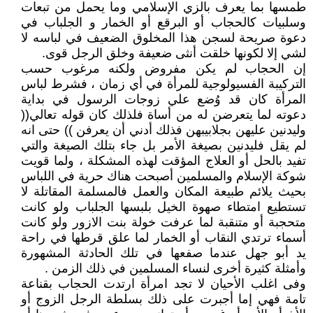
طمسها بما يعرف بالزي الإسلامي وما يحمل من تبعات
وسلبيات كالحجاب أو البرقع أو الخمار و الجلباب في
دعوة صريحة لسجن هذا المخلوق الضعيف في لباسه لا
لشي إلا لكونها خلقت أنثى ضعيفة وخلق الرجل قوى.
إن الحجاب لم يكن مفروض ولكنه مرغوب حسب
التركيبة الفسيولوجية للمرأة في أي زمان ، فشرط لباس
المرأة كان قد وُضع علي زوجات الرسول في بداية
دعوته لما يتعرضن له من أساة فلذلك كان قوله تعالي((
وليدنين عليهن بجلابيبهن فذلك أدني أن يعرفن )) حتى انه
لم يقل فليدنين بصيغة الأمر بل جاء بتلك الصيغة والتي
تفيد بالحل أو العلاج المؤقت لهذه المشكلة ، ولما قويت
شوكة الإسلام والمسلمين أصبحت هناك حرية في اللباس
بحيث يلائم طبيعة المكان والعمل فالمسلمة المقاتلة لا
تستطيع امتطاء صهوة الخيل بلبسها الجلباب ولو كانت
متحجبة أو متنقبة لما عرفت خولة بنت الازور ولو كانت
أسماء ترتدي النقاب أو الخمار لما علق قرطها في راحة
يد أبو جهل عندما صفعها في تلك الحادثة المشهورة
وأمثلة كثيرة أخرى لنساء المسلمين في ذلك الزمن .
وفى اغلب الأحيان لا تجد امرأة ارتدت الحجاب بقناعة
تامة فهي إما أجبرت على ذلك بسلطة الرجل الزوج أو