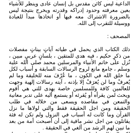
الداعية ليس كائن مقدس بل إنسان عادى وينظر للأشياء
بعين معرفته وحدود إدراكه وقدرته ويخرج بنتيجة ليس
بالضرورة الاشتراك معه فيها أو اتخاذها مبدأ للعبادة
ووسيلة للتقرب إلى الله.
المصحف :
ذلك الكتاب الذي يحمل في طياته آياتٍ بيناتٍ مفصلات
من ذكرٍ حكيم ، فيه هدى للمتقين ، بلسانٍ عربيٍ مبين ،
نُزل على خاتم الأنبياء والمرسلين محمد صلى الله علية
وسلم ، جامع مانع لروح الرسالات السابقة و أسباب لكل
ما خلق الله في الكون ، ما عُرْفَ منه للخليقة وما لم
يُعرفْ وما لن يُعرَفْ إلا بإذنه ، آيته رسالات إلهية وجهت
للعالمين كافة وللمسلمين خاصة يهدى للتي هي أقوم
ويحث لمن يقرأه أو يُقرئه أو يستمع أليه على تدبر معانية
والتمعن في مقاصده ويسعى من خلاله في طلب
الحقيقة ومن اجل الحقيقة فقط والتي لولاها ما نزل
القرآن وما كانت له أسباب في النزول ولم تكن له فئة
يقاتلون من اجل نشر مافية إلى أن أصبحت أمة من بعد
ما تبين لهم الرشد من ألغي في الحقيقة .