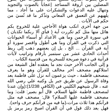
المصلين بين أروقة المساجد إعجاباً بالصوت والتجويد
وتنهال عليه الدعوات والتشكرات على ما أجاد ، مما
يلهيهم عن التعمق في المعاني وتذُكر ما قد نُسيَ من
حكم فى الآيات .
من جهة أخرى انكب هواة الأحاجي علية للخروج بكم
هائل منها مثل كم تكررت آية ( فبأي آلا ربكما تكذبان )
في سورة الرحمن وما هي الأعداد أو أسماء الحيوانات
التي ذكرت في القرآن وما هي أطول واقصر سورة أو
آية في القرآن ... الخ ، بل إن بعضهم ذهب إلى ربط
أحداث الحادي عشر من سبتمبر بأرقام وتراتيب لآيات
قرآنية في دعوة صريحة للسخرية من قدسية الكتاب .
و إلى الجانب الأخر حيث نجد ما يعتقده أهل الشيعة من
امتلاكهم مصحف آخر مخالف للقرآن وهو ما يعرف
بمصحف فاطمة ، حيث يزعمون أنه نزل على فاطمة بعد
وفاة الرسول عن طريق جبر يل وكتبه علي رضي الله
عنه ، قال شيخهم الكليني في (الكافي 1/238):(وإن عندنا
لمصحف فاطمة عليها السلام، قال أبو بصير: قلت: وما
مصحف فاطمة عليها السلام؟ قال: مصحف فيه مثل
قرآنكم هذا ثلاث مرات،(ما فيه من قرآنكم حرف واحد).
فهل بعد ذلك قول في أن القرآن اصبح رمز يرمز بل