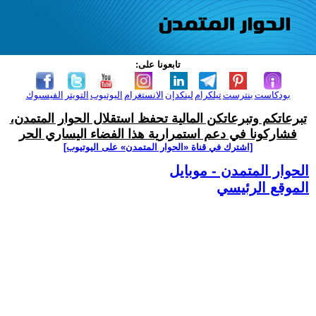
تابعونا على:
بودكاست
بنترست
تيلكرام
لينكدإن
الانستغرام
اليوتيوب
التويتر
الفيسبوك
تبرعاتكم وتبرعاتكن المالية تحفظ استقلال الحوار المتمدن،
فشاركونا في دعم استمرارية هذا الفضاء اليساري الحر
[اشترك في قناة ‫«الحوار المتمدن» على اليوتيوب]
الحوار المتمدن - موبايل
الموقع الرئيسي