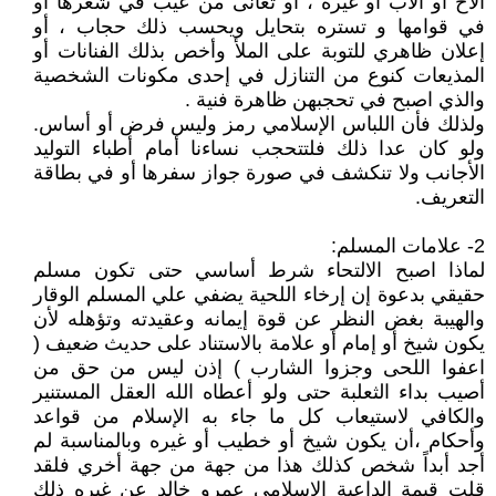
الأخ أو الأب أو غيره ، أو تعانى من عيب في شعرها أو
في قوامها و تستره بتحايل ويحسب ذلك حجاب ، أو
إعلان ظاهري للتوبة على الملأ وأخص بذلك الفنانات أو
المذيعات كنوع من التنازل في إحدى مكونات الشخصية
والذي اصبح في تحجبهن ظاهرة فنية .
ولذلك فأن اللباس الإسلامي رمز وليس فرض أو أساس.
ولو كان عدا ذلك فلتتحجب نساءنا أمام أطباء التوليد
الأجانب ولا تنكشف في صورة جواز سفرها أو في بطاقة
التعريف.
2- علامات المسلم:
لماذا اصبح الالتحاء شرط أساسي حتى تكون مسلم
حقيقي بدعوة إن إرخاء اللحية يضفي علي المسلم الوقار
والهيبة بغض النظر عن قوة إيمانه وعقيدته وتؤهله لأن
يكون شيخ أو إمام أو علامة بالاستناد على حديث ضعيف (
اعفوا اللحى وجزوا الشارب ) إذن ليس من حق من
أصيب بداء الثعلبة حتى ولو أعطاه الله العقل المستنير
والكافي لاستيعاب كل ما جاء به الإسلام من قواعد
وأحكام ،أن يكون شيخ أو خطيب أو غيره وبالمناسبة لم
أجد أبداً شخص كذلك هذا من جهة من جهة أخري فلقد
قلت قيمة الداعية الإسلامي عمرو خالد عن غيره ذلك