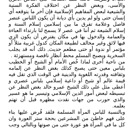
والأسى، وبغض النظر عن اختلاف الفكرة السنية
والشيعية لبعض المفاهيم الإسلامية فإن آخر ما يتوقعه أي
إنسان حتى ولو لم يدين بأي ديانة أن يكون اللباس عنصر
فاصل وعلامة تفرق ما بين إسلامين إسلام السنة و
إسلام الشيعة ثم أننا في عصر لا يسمح لنا بارتداء العباءة
والعمامة والدخول بها في مكان يفترض أن يكون الزي
فيها لائق وغير مخالف لطبيعة المكان كدول غربية مثلاً أو
مؤتمر أو ندوة أو حتى مطعم حديث, ذلك أنه قد يجلب
السخرية ويصبح المسلم محط أنظار ناقصة ومستهزئة .
من ناحية أخرى لماذا خُص الأمام أو الشيخ أو الخطيب
بلباس معين حتى يصبح كذلك بغض النظر عن إلمامه
وثقافته وقدرته اللغوية والدينية في الوقت الذي تقل فيه
قيمة عالم أو شيخ أو داعية إسلامي بلباس عصري و
أعطى مثل على ذلك الشيخ عمرو خالد بغض النظر عن
تبسيطه لبعض أمور الدين الإسلامي وتيسير ما هو عسير
والذي حورب من جهات نقدت مظهره قبل أن تهتم
بعلمه.
وبالنسبة للباس المرأة المسلمة فلقد فُرض عليها بناء
على فهم خاطئ من المشرعين بحجة ستر العورة وان
كل ما في المرأة هو عورة حتى من صوتها وبالتالي وجب