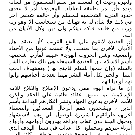
ولغيره وحيث أن المسلم من سلم المسلمون من لسانه
ويده فأن أمر تطبيقه للعبادات المعروفة أمر لا يتعدى
حدود الحرية الشخصية للمسلم وأن خالفه شخص آخر
في ذلك فلا شأن له به فهناك من سيحاسب آلا وهو ربه
ورب من خالفه فلكم دينكم ولي دين وكل الأديان من
الله.
إن العقيدة لاتقوم علي النفع القريب كأن يعتقد أهل
الأديان الأخرى بما نعتقــد، ولا تستمد قوتها من الأحقاد
والضغينة وشن الحروب الهوجاء عليهم لمأرب شخصية
بأسم الإسلام ،إن العقيدة السمحاء هي تلك تحارب الشر
بالسلم (وإن جنحوا للسلم فاجنح لها ) وتستهدف الحب
النبيل والخير لكل أبناء البشر مهما تعددت أجناسهم والوا
نهم أو دياناتهم .
إن ما نراه اليوم ممن يدعون الإصلاح والفلاح للامة
الإسلامية إنما يتبنون عقائد قائمة علي الحقد والكره
للأمم الأخرى بدعوى الجهاد ونشر أفكارهم الهدامة بأسم
الدين ، ويشحذون همم الرجال المساكين والضعفاء
أغرتهم طرائقهم الشريرة للوصول إلي وهم الاستشهاد
ودخول الجنة دون عقاب ونراهم يهدرون أرواحهم وأرواح
أبرياء غيرهم ويتحملون كل عذاب في سبيل الهدف الذي
ينشدون وهم في الحقيقة ينشدون إضعاف ركائز الدين