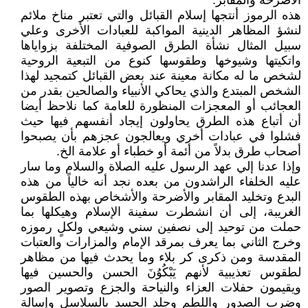
الأضرحة والمقابر:
هذه الرموز أنتجها إسلام القبائل والتي تعتبر مناخ ملائم
لنشؤ المظاهر الدينية المواكبة للعبادات الأخرى وعلي
سبيل المثال نشأة الطرق الصوفية المختلفة بزواياها
واتكيتها وشيوخها وطقوسها كنوع من التبعية الروحية
لشخص ما له مكانة معينة عند بعض القبائل كتمجيد لهذا
الشخص المبتدع والذي يحاكي الأنبياء والصالحين بقدر من
العجائب أو المعجزات المنظورة للعامة كما نلاحظ أيضا
أن أتباع هذه الطرق يحاولون إيجاد أنفسهم فيها حيث
فشلوا في عبادات أخري ويعالجون عجزهم بأن يصبحوا
أصحاب طرق بدلاً من أئمة أو خطباء أو علامة الخ.
وإذا عدنا إلي عهد الرسول عليه الصلاة والسلام وما سار
عليه الخلفاء الراشدون من بعده نجد أنه خالياً من هذه
البدع وتخليد المقابر والأضرحة والأشخاص بهذه الطقوس
الغريبة، إلى أن انشطرت سفينة الإسلام وهيكلها بما
حملت من توحيد إلى نصفين سني وشيعي ولكلٍ رموزه
وخرج الثاني بما يعرف بمرقد الإمام والمزارات والعتبات
المقدسة ومن ذكرى كر بلاء وما يحدث فيها من مظاهر
لطقوس تعذيبية لأنهم يَبْكُوُنَ الحسن والحسين فيها
ويقيمون حفلات العزاء والنياحة والجزع وتصوير الصور
وضرب الصدور واللطم وجلد الجسد بالسلاسل وإسالة