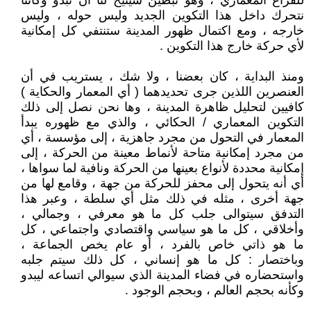
للفراغ المعماري ، وهو تبطين سيتيح لنا أن نبدو وكأننا
نتحرك داخل هذا التكوين الجديد وليس حوله ، وليس
خارجه ، ومع اكتمال ظهور المدينة ستنتفي كل إمكانية
لأي حركة خارج هذا التكوين .
ومنذ البداية ، كان بعضنا ، ولا شك ، يستريب في أن
العنصرين اللذين جرى تحديدهما ( أي المعمار والحكاية )
كافيين لتحليل ظاهرة المدينة ، وها نحن نصل إلى ذلك
التكوين المعماري / الحكائي ، والذي مع ظهوره يبدأ
المعمار في التحول من مجرد جاهزية ، إلى مؤسسة ، أي
من مجرد إمكانية متاحة لأنماط معينة من الحركة ، إلى
إمكانية محددة لأنواع بعينها من الحركة ونافية لما سواها ،
أي أنه يتحول إلى محفز للحركة من جهة ، وقامع لها من
جهة أخرى ، مثله في ذلك مثل أي سلطة ، وعبر هذا
التدفق سيتوالى جلب كل ما هو معرفي ، وجمالي ،
وأخلاقي ، كل ما هو سياسي واقتصادي واجتماعي ، كل
ما هو ذاتي خاص بالفرد ، أو عام يخص الجماعة ،
وباختصار : كل ما هو إنساني ، كل ذلك سيتم جلبه
واستحضاره في فضاء المدينة الذي سيوالي اتساعه ليبدو
وكأنه بحجم العالم ، وبحجم الوجود .