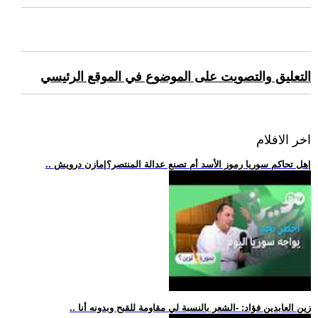
التعليق والتصويت على الموضوع في الموقع الرئيسي
اخر الافلام
.. هل تحاكم سوريا رموز الأسد أم تصنع عدالة المنتصر؟|مازن درويش|
.. زين العابدين فؤاد: -الشعر بالنسبة لي مقاومة للقبح وبدونه أنا