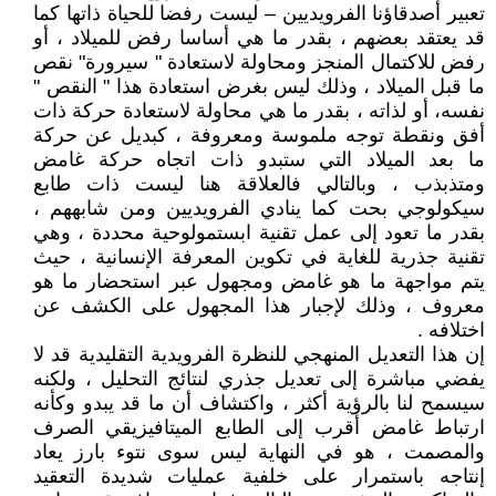
تعبير أصدقاؤنا الفرويديين – ليست رفضا للحياة ذاتها كما
قد يعتقد بعضهم ، بقدر ما هي أساسا رفض للميلاد ، أو
رفض للاكتمال المنجز ومحاولة لاستعادة " سيرورة" نقص
ما قبل الميلاد ، وذلك ليس بغرض استعادة هذا " النقص "
نفسه، أو لذاته ، بقدر ما هي محاولة لاستعادة حركة ذات
أفق ونقطة توجه ملموسة ومعروفة ، كبديل عن حركة
ما بعد الميلاد التي ستبدو ذات اتجاه حركة غامض
ومتذبذب ، وبالتالي فالعلاقة هنا ليست ذات طابع
سيكولوجي بحت كما ينادي الفرويديين ومن شابههم ،
بقدر ما تعود إلى عمل تقنية ابستمولوحية محددة ، وهي
تقنية جذرية للغاية في تكوين المعرفة الإنسانية ، حيث
يتم مواجهة ما هو غامض ومجهول عبر استحضار ما هو
معروف ، وذلك لإجبار هذا المجهول على الكشف عن
اختلافه .
إن هذا التعديل المنهجي للنظرة الفرويدية التقليدية قد لا
يفضي مباشرة إلى تعديل جذري لنتائج التحليل ، ولكنه
سيسمح لنا بالرؤية أكثر ، واكتشاف أن ما قد يبدو وكأنه
ارتباط غامض أقرب إلى الطابع الميتافيزيقي الصرف
والمصمت ، هو في النهاية ليس سوى نتوء بارز يعاد
إنتاجه باستمرار على خلفية عمليات شديدة التعقيد