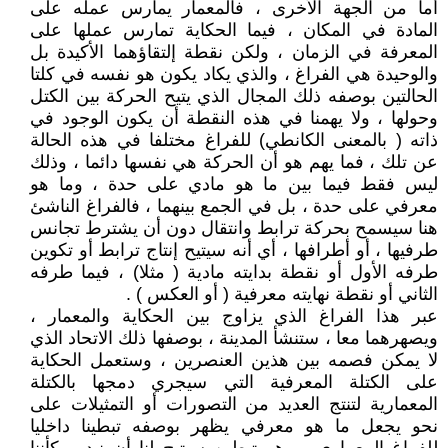
أما من الجهة الأخرى ، فالمعمار يمارس عمله على
المادة في المكان ، فيما الحكاية تمارس عملها على
المعرفة في الزمان ، ولكن نقطة إلتقاؤهما الأكيدة بل
والوحيدة هي الفراغ ، والذي يكاد يكون هو نفسه في كلتا
الحالتين بوصفه ذلك المجال الذي يتيح الحركة بين الكتل
وحولها ، ولا يهمنا في هذه النقطة أن يكون الوجود في
ذاته ( بالمعنى الكانطي) للفراغ مختلفا في هذه الحالة
عن تلك ، فما يهم هو أن الحركة هي نفسها دائما ، وذلك
ليس فقط فيما بين ما هو مادي على حدة ، وما هو
معرفي على حدة ، بل في الجمع بينهما ، فالفراغ الناشئ
هنا سيسمح بحركة ترابط وانتقال دون أن يشترط تجانس
طرفيها ، أو أطرافها ، أي أنه سيتيح إنتاج ترابط أو تكوين
طرفه الأول أو نقطة بدايته مادية ( مثلا) ، فيما طرفه
الثاني أو نقطة نهايته معرفية ( أو العكس ) .
عبر هذا الفراغ الذي يزاوج بين الحكاية والمعمار ،
ويصهرهما معا ، ستنشأ المدينة ، بوصفها ذلك الاتحاد الذي
لا يمكن فصمه بين هذين العنصرين ، وستعمل الحكاية
على الكتلة المعرفية التي سيجري دمجها بالكتلة
المعمارية لتنتج العديد من التصورات أو التمثيلات على
نحو يجعل ما هو معرفي يظهر بوصفه تبطينا داخليا