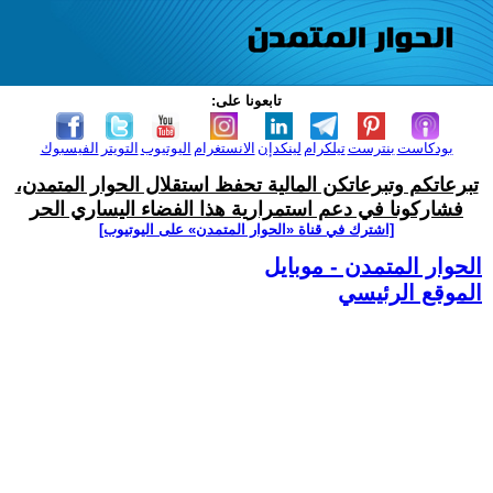
تابعونا على:
بودكاست
بنترست
تيلكرام
لينكدإن
الانستغرام
اليوتيوب
التويتر
الفيسبوك
تبرعاتكم وتبرعاتكن المالية تحفظ استقلال الحوار المتمدن،
فشاركونا في دعم استمرارية هذا الفضاء اليساري الحر
[اشترك في قناة ‫«الحوار المتمدن» على اليوتيوب]
الحوار المتمدن - موبايل
الموقع الرئيسي