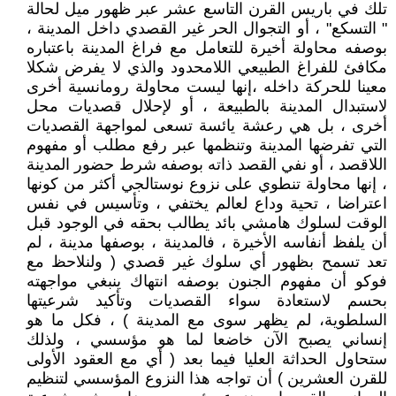
تلك في باريس القرن التاسع عشر عبر ظهور ميل لحالة
" التسكع" ، أو التجوال الحر غير القصدي داخل المدينة ،
بوصفه محاولة أخيرة للتعامل مع فراغ المدينة باعتباره
مكافئ للفراغ الطبيعي اللامحدود والذي لا يفرض شكلا
معينا للحركة داخله ،إنها ليست محاولة رومانسية أخرى
لاستبدال المدينة بالطبيعة ، أو لإحلال قصديات محل
أخرى ، بل هي رعشة يائسة تسعى لمواجهة القصديات
التي تفرضها المدينة وتنظمها عبر رفع مطلب أو مفهوم
اللاقصد ، أو نفي القصد ذاته بوصفه شرط حضور المدينة
، إنها محاولة تنطوي على نزوع نوستالجي أكثر من كونها
اعتراضا ، تحية وداع لعالم يختفي ، وتأسيس في نفس
الوقت لسلوك هامشي بائد يطالب بحقه في الوجود قبل
أن يلفظ أنفاسه الأخيرة ، فالمدينة ، بوصفها مدينة ، لم
تعد تسمح بظهور أي سلوك غير قصدي ( ولنلاحظ مع
فوكو أن مفهوم الجنون بوصفه انتهاك ينبغي مواجهته
بحسم لاستعادة سواء القصديات وتأكيد شرعيتها
السلطوية، لم يظهر سوى مع المدينة ) ، فكل ما هو
إنساني يصبح الآن خاضعا لما هو مؤسسي ، ولذلك
ستحاول الحداثة العليا فيما بعد ( أي مع العقود الأولى
للقرن العشرين ) أن تواجه هذا النزوع المؤسسي لتنظيم