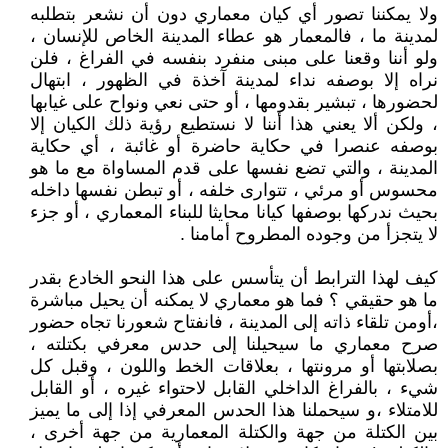
ولا يمكننا تصور أي كيان معماري دون أن نشعر بتطلبه
لمدينة ما ، فالمعمار هو عطاء المدينة الخاص للإنسان ،
ولو أننا وقعنا على مبنى منفرد بنفسه في الفراغ ، فلن
نراه إلا بوصفه نداء لمدينة آخذة في الظهور ، ابتهال
لحضورها ، تبشير بقدومها ، أو حتى نعي ونواح على غيابها
، ولكن ألا يعني هذا أننا لا نستطيع رؤية ذلك الكيان إلا
بوصفه عنصرا في حكاية حاضرة أو غائبة ، أي حكاية
المدينة ، والتي تضع نفسها على قدم المساواة مع ما هو
محسوس أو مرئي ، تتوارى خلفه ، أو تبطن نفسها داخله
بحيث ندركها بوصفها كيانا محايثا للبناء المعماري ، أو جزء
لا يتجزأ من وجوده المطروح أمامنا .
كيف لهذا الترابط أن يتأسس على هذا النحو الخادع بقدر
ما هو حقيقي ؟ فما هو معماري لا يمكنه أن يحيل مباشرة
،أومن تلقاء ذاته إلى المدينة ، فانفتاح شعورنا تجاه حضور
صرح معماري ما سيحيلنا إلى حدس معرفي بكتلته ،
بصلابتها أو مرونتها ، بعلاقات الخط واللون ، وقبل كل
شيء ، بالفراغ الداخلي القابل لاحتواء غيره ، أو القابل
للامتلاء ،و سيحملنا هذا الحدس المعرفي إذا إلى ما يميز
بين الكتلة من جهة والكتلة المعمارية من جهة أخرى ،