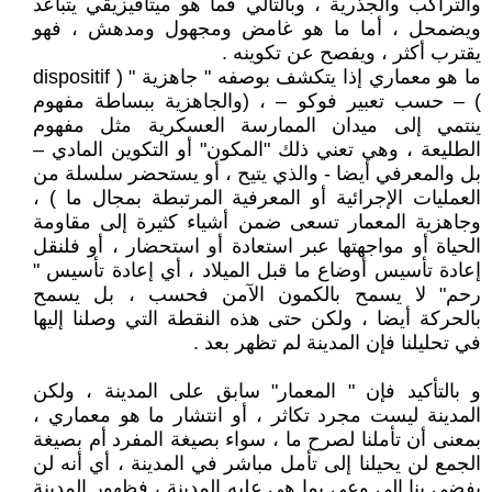
والتراكب والجذرية ، وبالتالي فما هو ميتافيزيقي يتباعد
ويضمحل ، أما ما هو غامض ومجهول ومدهش ، فهو
يقترب أكثر ، ويفصح عن تكوينه .
ما هو معماري إذا يتكشف بوصفه " جاهزية " ( dispositif
) – حسب تعبير فوكو – ، (والجاهزية ببساطة مفهوم
ينتمي إلى ميدان الممارسة العسكرية مثل مفهوم
الطليعة ، وهي تعني ذلك "المكون" أو التكوين المادي –
بل والمعرفي أيضا - والذي يتيح ، أو يستحضر سلسلة من
العمليات الإجرائية أو المعرفية المرتبطة بمجال ما ) ،
وجاهزية المعمار تسعى ضمن أشياء كثيرة إلى مقاومة
الحياة أو مواجهتها عبر استعادة أو استحضار ، أو فلنقل
إعادة تأسيس أوضاع ما قبل الميلاد ، أي إعادة تأسيس "
رحم" لا يسمح بالكمون الآمن فحسب ، بل يسمح
بالحركة أيضا ، ولكن حتى هذه النقطة التي وصلنا إليها
في تحليلنا فإن المدينة لم تظهر بعد .
و بالتأكيد فإن " المعمار" سابق على المدينة ، ولكن
المدينة ليست مجرد تكاثر ، أو انتشار ما هو معماري ،
بمعنى أن تأملنا لصرح ما ، سواء بصيغة المفرد أم بصيغة
الجمع لن يحيلنا إلى تأمل مباشر في المدينة ، أي أنه لن
يفضي بنا إلى وعي بما هي عليه المدينة ، فظهور المدينة