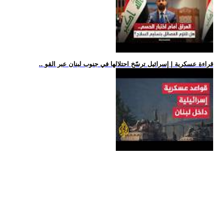
.. قراءة عسكرية | إسرائيل ترسّخ احتلالها في جنوب لبنان عبر القو