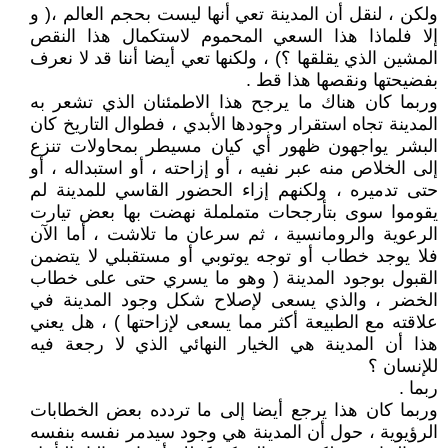
ولكن ، لنقل أن المدينة تعي أنها ليست بحجم العالم ،( و
إلا فلماذا هذا السعي المحموم لاستكمال هذا النقص
المشين الذي يقلقها ؟) ، ولكنها تعي أيضا أننا قد لا نعرف
بفضيحتها ونقصها هذا قط .
وربما كان هناك ما يرجح هذا الاطمئنان الذي تشعر به
المدينة تجاه استقرار وجودها الأبدي ، فطوال التاريخ كان
البشر يواجهون ظهور أي كيان مسيطر بمحاولات تنزع
إلى الخلاص منه عبر نفيه ، أو إزاحته ، أو استبداله ، أو
حتى تدميره ، ولكنهم إزاء الحضور القاسي للمدينة لم
يقوموا سوى بتأرجحات متململة نهضت بها بعض تيارت
الرعوية والرومانسية ، ثم سرعان ما تلاشت ، أما الآن
فلا يوجد خطاب أو توجه يوتوبي أو مستقبلي لا يتضمن
القبول بوجود المدينة ( وهو ما يسري حتى على خطاب
الخضر ، والذي يسعى لإصلاح شكل وجود المدينة في
علاقته مع الطبيعة أكثر مما يسعى لإزاحتها ) ، هل يعني
هذا أن المدينة هي الخيار النهائي الذي لا رجعة فيه
للإنسان ؟
ربما .
وربما كان هذا يرجع أيضا إلى ما تردده بعض الخطابات
الرؤيوية ، حول أن المدينة هي وجود سيدمر نفسه بنفسه