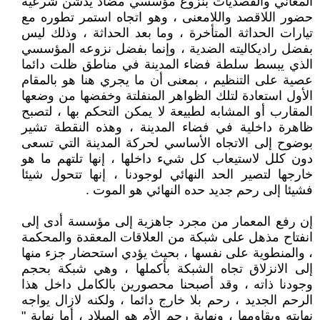
المعاني والقصديات بنزوع مؤسسي مضاد يدشن شرعية
حضور اللاقصد واللامعنى ، وهو اتجاه استمر تطوره مع
تيارات الحداثة المتأخرة ، وما بعد الحداثة ، وذلك ليس
بفضل راديكاليته الضدية ، وإنما بفضل نزوعه المؤسسي
الذي يبسط سلطة فضاء المدينة في مناطق ظلت دائما
عصية على التنظيم ، بمعنى أن ما يجري هنا هو بالمقام
الأول استعادة لتلك الظواهر المنفلتة وخفضها من وضعها
المقارب أو المشابه لطبيعة لا يمكن التحكم بها ، لتصبح
ظاهرة داخلية في فضاء المدينة ، وهذه النقطة تشير
بوضوح إلى الاتجاه الأساسي لحركة المدينة التي تسعى
دون كلل لاستيعاب كل شيء داخلها ، إنها تلتهم ما هو
خارجها لتصير الحد النهائي لوجودنا ، إنها تتحول شيئا
فشيئا إلى رحم جديد حده النهائي هو الموت .
إن رفع المعمار من مجرد جاهزية إلى مؤسسة أدى إلى
انفتاح مذهل على شبكة من العلاقات المعقدة والمحكمة
، والمنطوية على نفسها ، بحيث يؤدي استحضار جزء منها
إلى الانزلاق تجاه الشبكة بأكملها ، وهي شبكة بحجم
وجودنا ذاته ، وقد أصبحنا محصورين بالكامل داخل هذا
الرحم الجديد ، رحم بلا خارج دائما ، ولكنه لازال يواجه
نهايته ويقاومها ، ونهاية رحم الأم هو الميلاد ، أما نهاية "