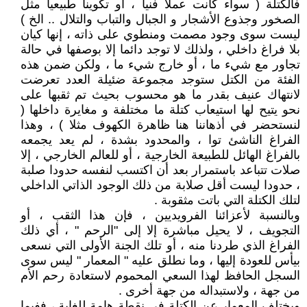
فالكتلة ( سواء كانت عملا فنيا ، أو تكوينا طبيعيا مثل
الصخور وجذوع الأشجار و الجبال والتباب والتلال .. الخ )
ليست سوى وجود مصمت ومنطوي على ذاته ، إنها كيان
بلا فراغ داخلي ، ولذلك لا توجد دائما إلا بوصفها في حالة
تجاور مع شيء ما ، أو خارج شيء ما ، ولكن ضمن هذه
الفئة من الكتل ستوجد مجموعة ضئيلة العدد تعرضت
لانتهاك عنيف بقدر ما هو محسوب بحيث تم ثقبها على
نحو يتيح لها استيعاب كتلة ما مختلفة و مغايرة داخلها (
لنستحضر في أذهاننا هنا ظاهرة الكهوف مثلا ) ، وهذا
الفراغ الناشئ توا ، والمحدود بشدة ، لم يعد يجمعه
بالفراغ الهائل للطبيعة الخارجية ، أو للعالم الخارجي ، إلا
صلات تتباعد باستمرار بعد أن اكتسب لنفسه حدودا صلبة
، حدودا ليست أقل صلابة من ذلك الوجود الذاتي الداخلي
لتلك الكتلة التي باتت مثقوبة .
وبالنسبة لأعزائنا الفرويديين ، فإن هذا الثقب ، أو
التجويف ، لا يحيل مباشرة إلا إلى "الرحم " ، أي ذلك
الفراغ الذي طردنا منه ، أو تلك الجنة الأولى التي نسعى
بيأس للعودة إليها ، وما نطلق عليه " المعمار " ليس سوى
السجل الحافظ لهذا السعي المحموم لاستعادة رحم الأم
من جهة ، ولاستبداله من جهة أخرى .
ويختلف المعمار عن الكتلة في نقطة هامة للغاية ، ففيما