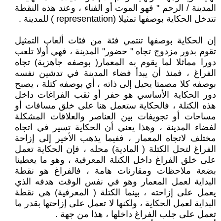
المدينة / الرحم " فهو الموت أو الفناء ، وعند هذه النقطة
تتدخل الحكاية بوصفها تمثيلا (representation ) للمدينة .
إن الحكاية بوصفها تنتمي فئة من فئات ألعاب التمثيل
تقوم بدور مزدوج تجاه " حضور" المدينة ، فهي أولا تلعب
دورا مماثلا لما يقوم به المعمار( بوصفه جاهزية) تجاه
الفراغ ، فمنذ أن يبدأ فضاء المدينة في تدشين نفسه
بوصفه كلا مصمتا يحيل إلى ذاته ، أي بوصفه كتلة ، يصبح
دور الحكاية الأساسي هو حفر أو ثقب الفراغات داخل
هذه الكتلة ، فالحكاية ستعمل هنا على خلق مسافات أو
مساحات أو تجويفات بين العناصر والعلاقات المشكلة
لفضاء المدينة ، وهذا يعني أن الحكاية تسير في اتجاه
مختلف لاتجاه المعمار ، ففيما يذهب الأخير إلى إزاحة
الفراغ لتحل الكتلة ( المادية) محله ، فإن الحكاية تعمل
على خلق الفراغ داخل الكتلة المعرفية ، وهو ما يعطينا
بضعة ملاحظات ومقارنات هامة ، فالفراغ هو نقطة
البداية لعمل المعمار وهو في نفس الوقت هدفه الذي
يعمل على إزاحته ، بينما الكتلة ( المعرفية) هي نقطة
البداية لعمل الحكاية ، ولكنها لا تعمل على إزاحتها بقدر ما
تعمل على جلب الفراغ داخلها ، هذا من جهة .