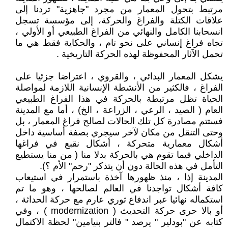
مرتبط بتحول المعمار من مجرد "جاهزية" تردنا إلى
علاقات الكتلة والفراغ والحركة، إلى مؤسسة تسجل
انسحابنا الكامل والنهائي من الفراغ الطبيعي أو الأولي ،
تجاه فراغ إنساني على نحو تام ، والحكاية فقط هي ما
تحمل الآثار المحفوظة لهذه الحركة التاريخية .
يشكل المعمار البدائي ، والقروي ، اعتراضا جزئيا على
الفراغ ، فالكثير من الأنشطة الإنسانية اللازمة لمواصلة
الحياة تظل مرتبطة بالحركة في هذا الفراغ الطبيعي
العام ( الصيد ، الرعي ، الزراعة ، الخ) ، أما مع المدينة
فستتم مصادرة كل تلك الحالات لصالح فراغ المعمار ، بل
وحتى التنقل من مكان لآخر سيجري بصفة أساسية داخل
أشكال معمارية متحركة ، أشكال نقبع في فراغها
الداخلي فيما تقوم هي بالحركة بدلا منا ( من منا يستطيع
التأمل في هذه الحالة دون أن يتذكر "رحم" الأم ؟).
المدينة إذا ، منذ ظهورها آخذة باستمرار في استيعاب
كافة أشكال تواجدنا في العالم لصالحها ، وهو ما تم
استكماله نهائيا عبر اندفاع ثوري عارم مع حركة الحداثة ،
أو بالا حرى حركة التحديث ( modernization ) ، وفي
كتابه عن "بودلير " يرصد " فالتر بنيامين" لحظة الاكتمال