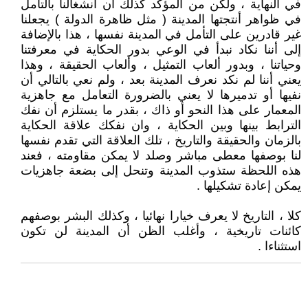
في النهاية ، ولكن من المؤكد كذلك أن انشغالنا بالتأمل
في ظواهر أنتجتها المدينة ( مثل ظاهرة الدولة ) يجعلنا
غير قادرين على التأمل في المدينة نفسها ، هذا بالإضافة
إلى أننا نكاد نبدأ في الوعي بدور الحكاية في معرفتنا
وحياتنا ، وبدور ألعاب التمثيل ، وألعاب الحقيقة ، وهذا
يعني أننا لم نكد نعرف المدينة بعد ، ولم نعي بالتالي أن
نفيها أو تدميرها لا يعني بالضرورة التعامل مع جاهزية
المعمار على هذا النحو أو ذاك ، بقدر ما يستلزم أن نفك
الترابط بينها وبين الحكاية ، وان نفكك علاقة الحكاية
بالزمان والحقيقة والتاريخ ، تلك العلاقة التي تقدم نفسها
لنا بوصفها معطى مباشر وصلد لا يمكن مقاومته ، فعند
هذه اللحظة ستذوب المدينة وتنحل إلى بضعة جاهزيات
يمكن إعادة تشكيلها .
كلا ، التاريخ لا يعرف خيارا نهائيا ، وكذلك البشر بوصفهم
كائنات تاريخية ، وأغلب الظن أن المدينة لن تكون
استثناءا .