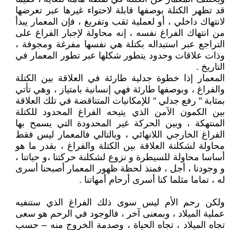
قد تظهر الكتلة بوصفها قابلة لاحتواء غيرها عبر تعرضها
لانتهاك داخلي ، أو لعملية ثقب وتفريغ ، فإن المعمار يبدأ
من انتهاك الفراغ نفسه ، إنه محاولة لإجبار الفراغ على
التراجع عبر استبداله بكتلة هي نفسها مفرغة ومجوفة ،
وذات علاقات وحدود يتطور شكلها عبر تطور المعمار في
التاريخ .
المعمار إذا خطوة جدلية طارئة في العلاقة بين الكتلة
والفراغ ، وبوصفها طارئة فهي إنسانية بامتياز ، وهي تأتي
بمثابة " رفع جدلي " للإمكانيات المتناقضة في تلك العلاقة
بين الكمون الآمن الذي يتيحه الفراغ المحدود للكتلة
المنتهكة ، وبين الحركة غير المحدودة التي يسمح بها
الفراغ الخارجي اللانهائي ، وبالتالي فالمعمار ليس فقط
محاولة لشكلنة العلاقة بين الكتلة والفراغ ، بقدر ما هو
أساسا محاولة للسيطرة و نزوع لشكلنة حركتنا ،و حياتنا ،
و وجودنا ، أجل ، فمنذ لحظة ظهور المعمار أصبحنا أسرى
له ، تماما مثلما كنا أسرى أرحام أمهاتنا .
ولكن رحم الأم ليس سوى ذلك الفراغ الذي ستنفيه
عملية الميلاد ، وبمعنى آخر ، فالوجود في الرحم هو سعى
تجاه الميلاد ، تجاه الحياة ، وصدمة الخروج منه – حسب