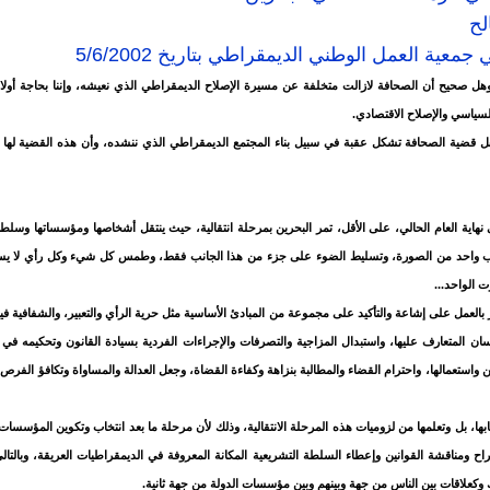
لح
عية العمل الوطني الديمقراطي بتاريخ 5/6/2002
ل صحيح أن الصحافة لازالت متخلفة عن مسيرة الإصلاح الديمقراطي الذي نعيشه، وإننا بحاجة أولا 
لسياسي والإصلاح الاقتصادي.
 قضية الصحافة تشكل عقبة في سبيل بناء المجتمع الديمقراطي الذي ننشده، وأن هذه القضية لها س
 نهاية العام الحالي، على الأقل، تمر البحرين بمرحلة انتقالية، حيث ينتقل أشخاصها ومؤسساتها وسلط
 واحد من الصورة، وتسليط الضوء على جزء من هذا الجانب فقط، وطمس كل شيء وكل رأي لا يساهم
 الواحد...
 بالعمل على إشاعة والتأكيد على مجموعة من المبادئ الأساسية مثل حرية الرأي والتعبير، والشفافية 
ان المتعارف عليها، واستبدال المزاجية والتصرفات والإجراءات الفردية بسيادة القانون وتحكيمه في 
 واستعمالها، واحترام القضاء والمطالبة بنزاهة وكفاءة القضاة، وجعل العدالة والمساواة وتكافؤ الفر
ابها، بل وتعلمها من لزوميات هذه المرحلة الانتقالية، وذلك لأن مرحلة ما بعد انتخاب وتكوين المؤسسا
اح ومناقشة القوانين وإعطاء السلطة التشريعية المكانة المعروفة في الديمقراطيات العريقة، وبالتال
وكعلاقات بين الناس من جهة وبينهم وبين مؤسسات الدولة من جهة ثانية.