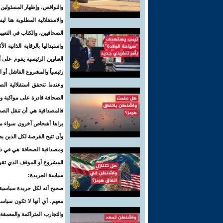
والنواقص، وإظهار المسئولين 
والاستقلالية المطلوبة هنا
الصحافيين، والكتاب في التعبي
واستبدالها بالرقابة الذاتية
العناوين الرئيسية يقوم على أ
رئيسياً والمشروع الفاشل أو ا
وعندما تتحقق استقلالية ال
الصحافة قادرة على مواكبة وم
فالمصداقية هي أن تنقل الص
يراها أشخاص آخرون سواء من 
وأن تتيح الفرصة لكل الذين ي
ومصداقية الصحافة هي في ذكر
المشروع أو الموقف الذي تقوم
سياسة الجريدة:
صحيح أنه لكل جريدة سياسية 
معهم، أي أنها لا تكون سيا
والتجارب المتراكمة والمعمقة