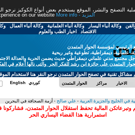
ة التصفح والنشر، الموقع يستخدم بعض أنواع الكوكيز نرجو النق
More info - المزيد
experience on our website
الفن
-
وكالة أنباء اليسار
-
وكالة أنباء العلمانية
-
وكالة أنباء العمال
-
وكا
الاقتصاد
-
اخبار الطب والعلوم
 الرئيسي لمؤسسة الحوار المتمدن
، علمانية، ديمقراطية، تطوعية وغير ربحية
ل مجتمع مدني علماني ديمقراطي حديث يضمن الحرية والعدالة الاجتم
حوار المتمدن على جائزة ابن رشد للفكر الحر والتى نالها أعلام في الفك
م مشاكل تقنية في تصفح الحوار المتمدن نرجو النقر هنا لاستخدام الموقع
كوردي
English
الاخبار
مراكز
الحوار المتمدن
ية في الخليج والجزيرة العربية
-
علي صالح
- أزمة الصحافة في البحرين
 وتبرعاتكن المالية تحفظ استقلال الحوار المتمدن، فشاركونا 
استمرارية هذا الفضاء اليساري الحر