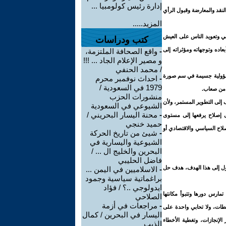
إدارة رئيس كولومبيا ...
لنقد والمعارضة وقبول الرأي
المزيد.....
اطي وتعويد الناس على العيش
كتب ودراسات
بعاده وتوجهاته ومؤثراته إلى
-
واقع الصحافة الملتزمة،
و مصير الإعلام الجاد ... !!!
/ محمد الحنفي
ل مسؤولية جسيمة في سم صورة
-
احداث نوفمبر محرم
1979 في السعودية /
 من صعاب.
منشورات الحزب
 إلى التطوير المستمر، ولأن
الشيوعي في السعودية
-
محنة اليسار البحريني /
لى إصلاح يرفعها إلى مستوى
حميد خنجي
صلاح السياسي والاقتصادي أو
-
شيئ من تاريخ الحركة
الشيوعية واليسارية في
البحرين والخليج ال ... /
فاضل الحليبي
صول إلى هذا الهدف، هدف حل
-
الاسلاميين في اليمن ...
براغماتية سياسية وجمود
ايدولوجي ..؟ / فؤاد
مارس دورها وتتبوأ مكانتها
الصلاحي
-
مراجعات في أزمة
لطات، ولا تحابي واحدة على
اليسار في البحرين / كمال
الإنجازات، وتغطية الأخطاء
الذيب