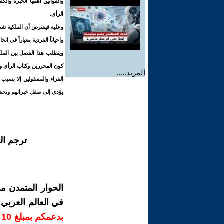
والقوانين أهمها الخبرة والك
الرأي.
وعليه فيفترض أن الملكية شيء
واحياناً الفردية معياراً في اتخ
ويتطلب هذا الفصل بين الملكي
كون المحررين وكتاب الرأي ور
المزيد.....
القراء والمسئولين إلا بسبب
يؤدي إلى صقل خبراتهم وتحفيز
ترجم ال
الحوار المتمدن م
في العالم العربي
ب