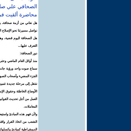
الصحافي علي صا
محاضرة ألقيت في جم
هل نعاني من أزمة صحافة، وه
نواصل مسيرتنا نحو الإصلاح ا
هل الصحافة اليوم قضية، وهل
التعرف عليها...
دور الصحافة:
منذ أوائل العام الماضي وحتى
سماع صوت واحد ورؤية جانب
الجزء المضيء وأصحاب الصوت
ننتقل إلى مرحلة جديدة تتميز
الأوضاع الخاطئة وحقوق الإنس
العمل من أجل تحديث القوانين
المعاملات.
ولأن فهم هذه المبادئ واستيع
الشعب من اتخاذ القرار واقتر
الديمقراطية كمبادئ وكسلوك 