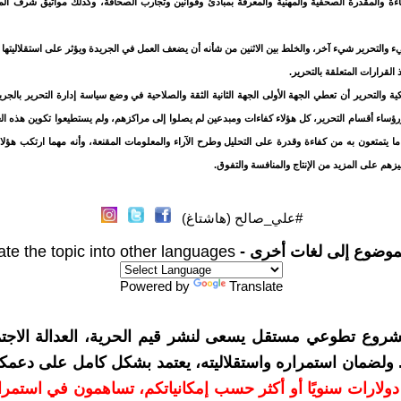
فاءة والمقدرة الصحفية والمهنية والمعرفة بمبادئ وقوانين وتجارب الصحافة، وكذلك مواثيق شرف المه
 والتحرير شيء آخر، والخلط بين الاثنين من شأنه أن يضعف العمل في الجريدة ويؤثر على استقلاليتها 
اذ القرارات المتعلقة بالتحرير.
ة والتحرير أن تعطي الجهة الأولى الجهة الثانية الثقة والصلاحية في وضع سياسة إدارة التحرير بالج
ؤساء أقسام التحرير، كل هؤلاء كفاءات ومبدعين لم يصلوا إلى مراكزهم، ولم يستطيعوا تكوين هذه الع
 ما يتمتعون به من كفاءة وقدرة على التحليل وطرح الآراء والمعلومات المقنعة، وأنه مهما ارتكب ه
هم على المزيد من الإنتاج والمنافسة والتفوق.
#علي_صالح (هاشتاغ)
موضوع إلى لغات أخرى -
ate the topic into other languages
Powered by
Translate
شروع تطوعي مستقل يسعى لنشر قيم الحرية، العدالة الاجتم
. ولضمان استمراره واستقلاليته، يعتمد بشكل كامل على دعمك
دعمكم بمبلغ 10 دولارات سنويًا أو أكثر حسب إمكانياتكم، تساهمون في استم