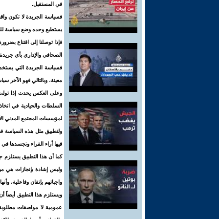
في المستقبل.
فسياسة الجريدة لا تكون واقع
يستطيع وحده وضع سياسة للجري
فإذا توصلنا إلى اقتناع بضر
الصحافي والإداري بأي جريدة ل
فسياسة الجريدة التي يستخد
معينة، وبالتالي فهو الآخر س
وعلى العكس يحدث إذا تولت ا
السلطات والحيادية في اتخاذ
لمؤسسات المجتمع المدني الأو
ولتطبيق مثل هذه السياسة فعل
فيها أراء القراء وتجسدها في 
كما أن هذا التطبيق يستلزم 
وليس إشادة بإنجازات هي من 
واجباتهم بإتقان وفاعلية، وأن
ويستلزم هذا التطبيق أيضاً أ
عمومية لا مواصفات مطلوبة 