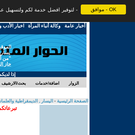
موافق - OK
لتوفير افضل خدمة لكم ولتسهيل عملي
أخبار عامة
-
وكالة أنباء المرأة
-
اخبار الأدب و
الموقع
يسارية
"من أج
حاز ال
إذا لديك
الزوار
اضافة/خدمات
بحث/الارشيف
الصفحة الرئيسية
-
اليسار , الديمقراطية والعلمان
تبرعاتكم