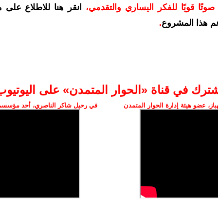
وتًا قويًا للفكر اليساري والتقدمي
،
انقر هنا للاطلاع على 
م هذا المشروع
.
شترك في قناة «الحوار المتمدن» على اليوتيوب
ز، عضو هيئة إدارة الحوار المتمدن
في رحيل شاكر الناصري، أحد مؤسسي 