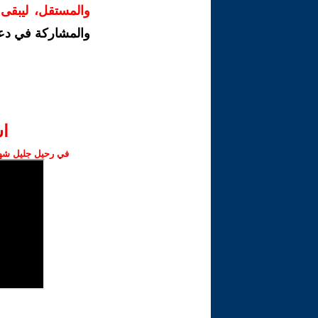
والمستقل، ليبقى ص
والمشاركة في دع
ا‫
في رحيل جليل شهبا