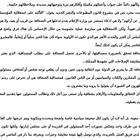
وكأنهم دائماً على صواب وأعمالهم مكتملة وأفكارهم نبرة وتوجيهاتهم سديدة، وملاحظاتهم حكيمة..
 ليست مجرد نص في مشروع قانون المطبوعات والنشر الجديد يقول: "التأكيد على استقلالية المؤ
ر عن آرائهم" ولا هي ادعاء مستمر من وزارة الإعلام بعدم تدخلها في الصحافة من قريب أو بعيد، ولا هي 
 الأكثر تقييداً، ولكن الاستقلالية هي ممارسة عملية ملموسة من خلال الإحساس بأن هناك فرق واضح فيم
ساس أن الخبر والحدث الأهم هو الذي تكون له الأولوية سواء كان هذا الخبر سلبياً أو إيجابياً، فالمشرو
لخاسر يمكن أن يكون كذلك أيضاً.
صحافة تتحقق بالضرورة مصداقيتها، أو بالأحرى تحصل الصحافة على مطلب المصداقية، الذي يعتبر ه
عايشة الإصلاحات التي تشهدها المملكة...
حافة كل ما يجري في الدولة دون انتقائية ودون تحيز، ودون أن يطغي توجه شخص أو أشخاص مسئول
المفكرين والكتاب والسياسيين أو من الناس العاديين، فمصداقية الصحافة هي أن تحرص على رسم الص
ظهرون في الصورة أن يقولوا ما يرونه وما يشعرون به.
 الحقائق والمعلومات والأرقام بشفافية وأن تسعى من أجل ذلك وتطالب المسئولين عنها بتقديم المع
 بتغطيته.
معينة، بل أنه لابد أن يكون لكل صحيفة سياسية خاصة واضحة ومحددة ومكتوبة ويتم عرضها على العا
سة من طرف واحد وتعكس تصورات أحد المسئولين في الجريدة أو حتى مجلس إدارتها، ولكنها تكون 
 لدى فريق العمل بالجريدة، والذي توصل إليها نتيجة معايشة وخبرات، ومعرفة بما دار في الماضي في 