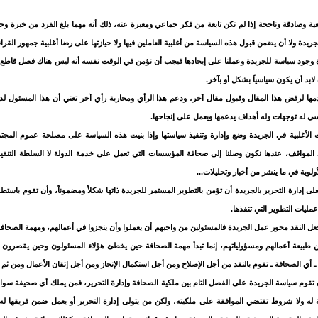
ية وصادقة وناجحة إذا لم تكن تابعة من فكر جماعي ومعبرة عنه، ذلك أنه مهما بلغ الفرد من خبرة وح
دة ولا أن يضمن قبول هذه السياسة من أغلبية العاملين فيها ولا حيازتها على رضا أغلبية جمهور القراء
ورة وجود سياسة للجريدة وعملنا على إيجادها فيجب أن نؤمن في الوقت نفسه أنه ليس هناك فصل قاطع 
ابد أن يكون سياسياً بشكل أو بآخر.
مها لرفض هذا المقال وقبول مقال آخر، ودعم هذا الرأي ومحاربة رأي آخر تعني أن هذا المسئول ل
ياسي له توجهات وله أهداف يدعمها ويعمل على إنجاحها.
لأغلبية في الجريدة وضع وإدارة وتنفيذ سياستها وإذا بنيت هذه السياسة على مصلحة عموم المجتم
 المواقف، عندها نكون وصلنا إلى صحافة المؤسسات التي تعمل على خدمة الدولة لا السلطة التنفي
لوية في ما ينشر من أخبار وتحليلات...
ى إدارة التحرير بالجريدة أن تؤمن بالتطوير المستمر للجريدة ذاتها شكلاً ومضموناً، وأن تقوم باست
عمليات التطوير التي تنفذها.
جعل النقد محور عمل الجريدة فالمسئولين من واجبهم أن يعملوا وأن ينجزوا في أعمالهم، ومهمة الص
طبيعة أعمالهم ومسؤولياتهم، إنما تبدأ مهمة الصحافة حين يخطئ هؤلاء المسئولون وحين يقصرون ف
ها ـ أي الصحافة ـ تقوم بالنقد من أجل الإصلاح ومن أجل استكمال الإنجاز ومن أجل إتقان الأعمال ومن ثم
ن تقوم سياسة الجريدة على الفصل التام بين ملكية الصحافة وإدارة التحرير، فمن يملك أي صحيفة سوا
له ولا شروط تقتضي الموافقة على ملكيته، ولكن من يتولى إدارة التحرير أو يعمل ضمن فريقها ل