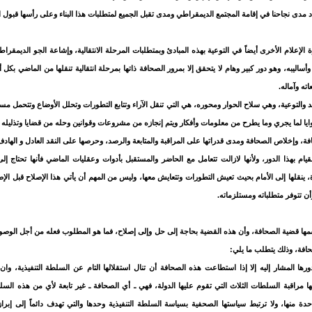
 مدى نجاحنا في إقامة المجتمع الديمقراطي ومدى تقبل الجميع لمتطلبات هذا البناء وعلى رأسها قبول ا
 الإعلام الأخرى أيضاً في التوعية بهذه المبادئ وبمتطلبات المرحلة الانتقالية، وإشاعة الجو الديمقر
أساليبه، وهو دور كبير وهام لا يتحقق إلا بمرور الصحافة ذاتها بمرحلة انتقالية تنقلها من الماضي بكل أ
ته وآماله.
نقد والتوعية، وهي سلاح الحوار ومحوره، هي التي تنقل الآراء وتتابع التطورات وتحلل الأوضاع وتتحم
وايا لما يجري وما يطرح من معلومات وأفكار ويتم إنجازه من مشروعات وقوانين وحله من قضايا وتذليله
، وإخلاص الصحافة ومدى قدراتها على المراقبة والمتابعة والرصد، وحرصها على النقد العادل و الهادف
يام بهذا الدور، ولأنها لازالت تتعامل مع الحاضر والمستقبل بأدوات وعقليات الماضي فأنها تحتاج إ
، ينقلها إلى الأمام بحيث تعيش التطورات وتتعايش معها، وليس من المهم أن يأتي هذا الإصلاح قبل الإ
أن تتوفر متطلباته ومستلزماته.
سمها قضية الصحافة، وأن هذه القضية بحاجة إلى حل وإلى إصلاح، فما هو المطلوب فعله من أجل الو
حافة، وذلك يتطلب ما يلي:
ها المشار إليه إلا إذا استطاعت هذه الصحافة أن تنال استقلالها التام عن السلطة التنفيذية، وان ت
ا مراقبة السلطات الثلاث التي تقوم عليها الدولة، فهي ـ أي الصحافة ـ غير تابعة لأي من هذه الس
دة منها، ولا ترتبط سياستها الصحفية بسياسة السلطة التنفيذية وحدها والتي تهدف دائماً إلى إبراز 