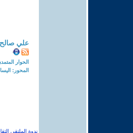
علي صالح
الحوار المتمدن-العدد: 161 - 02
المحور: اليسار
ندوة الملتقى الثق