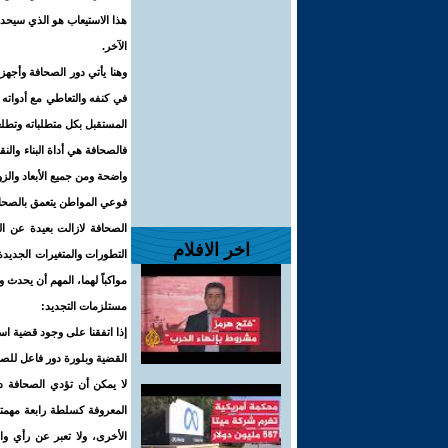
هذا الاستيعاب هو الذي سيحدد
الآخر.
وهنا يأتي دور الصحافة وأجهزة
في كنفه والتعاطي مع أدواته و
المستقبل بكل متطلباته وتطلعا
فالصحافة هي أداة البناء وال
واضحة ومن جميع الأبعاد والز
فوعي المواطن يتعمق بالصحافة
الصحافة لازالت بعيدة عن الق
اخر الافلام
التطورات والمتغيرات الجديدة
مواكباً لهما، المهم أن يحدث و
مستلزمات التجديد:
إذا اتفقنا على وجود قضية ا
القضية وبلورة دور فاعل للص
لا يمكن أن تؤدي الصحافة دور
المعروفة كسلطة رابعة مهمته
الأخرى، ولا تعبر عن رأي واح