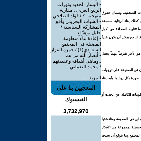
-
اليسار الجديد وثورات
الربيع العربي ..مقاربة
سسات الصحفية، وضمان حقوق
منهجية..؟ / فؤاد الصلاحي
-
الشباب البحريني وأفق
كذلك إلغاء الرقابة المسبقة
المشاركة السياسية /
ا تتناوله الصحافة من أخبار
خليل بوهزّاع
ع الناجح يمكن أن يكون خبراً
-
إعادة بناء منظومة
الفضيلة في المجتمع
السعودي(1) / حمزه القزاز
و الآخر شرطاً مهماً يجعل
-
أنصار الله من هم
,,وماهي أهدافه وعقيدتهم
/ محمد النعماني
ون في الصحيفة على توجهات
المزيد.....
ورة بكل زواياها وأبعادها،
المعجبين بنا على
لومات الكاملة عن الحدث أو
الفيسبوك
3,732,970
ملين في الصحيفة ومناقشتها
حصيلة لمجموعة من الأفكار
المجتمع وما يتوقع أن يحدث