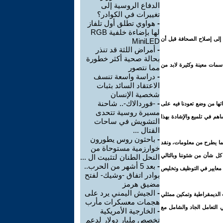
الدفاع الروسية إلى
تغييرات في الكوادر؟
-
هواوي تطلق أول تلفاز
لها بإضاءة خلفية RGB
إلى إصلاح الصحافة قبل أن
MiniLED
-
أمراض اللثة قد تنذر
بحالة صحية أكثر خطورة
مات معينة وكثيرة لابد من
مما نتصور
-
دراسة واسعة تنسف
الاعتقاد السائد بثبات
شخصية الإنسان
-
-فوردالاك-.. شاحنة
اتها من وضع تعودنا فيه على
مسيرة روسية تتحدى
 في تلميع والإشادة بهذا
التشويش في ساحات
القتال ...
-
باحثون روس يطورون
فيما يطرح من معلومات، ونقد
خوارزمية مستوحاة من
كل شأن من شئوننا وبالتالي
النحل الطنان لتثبيت ال ...
-
بعد 5 أشهر من الحرب..
ص معايير في التوظيف وتخليص
بوادر اتفاق -وشيك- لفتح
مضيق هرمز
-
الجيش اليمني يرد على
ت الديمقراطية وتمكين ممثلي
هجمات معسكرات مأرب
ي التعامل الجاد والشامل مع
-
الخارجية الأمريكية
تخصص مليار دولار لدعم