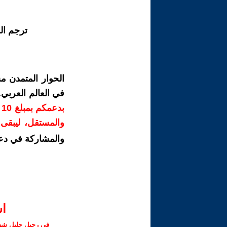
ترجم ال
الحوار المتمدن م
في العالم العربي
ب
والمستقل، ليبقى ص
والمشاركة في دع
ا‫
في رحيل جليل شهبا