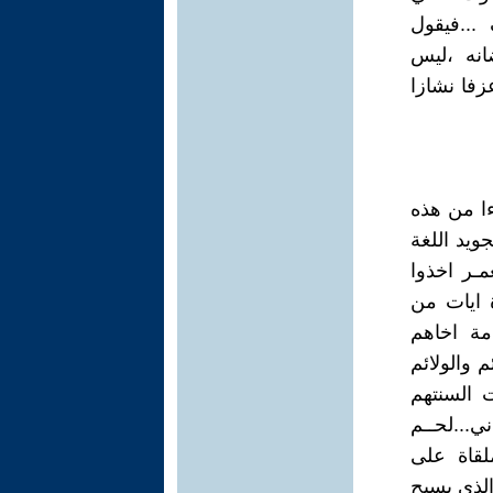
...فيقول
ضانه ،ليس
زفا نشازا
ءا من هذه
ويد اللغة
مـر اخذوا
ة ايات من
مة اخاهم
 والولائم
 السنتهم
ي...لحــم
لقاة على
الذي يسبح