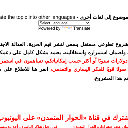
موضوع إلى لغات أخرى -
ate the topic into other languages
Powered by
Translate
شروع تطوعي مستقل يسعى لنشر قيم الحرية، العدالة الاجتم
. ولضمان استمراره واستقلاليته، يعتمد بشكل كامل على دعمك
دعمكم بمبلغ 10 دولارات سنويًا أو أكثر حسب إمكانياتكم، تساهمون في استم
وتًا قويًا للفكر اليساري والتقدمي
،
انقر هنا للاطلاع على 
م هذا المشروع
.
شترك في قناة «الحوار المتمدن» على اليوتيوب
ز، عضو هيئة إدارة الحوار المتمدن
في رحيل شاكر الناصري، أحد مؤسسي 