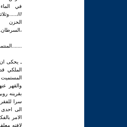
في الماء د
///......و
الحزن و
،السرطان...
.......المنت
ـ يحكى ان 
الملكي قد
المستميت ع
والقهر عنه
بقرينه روب
سرا للفقرا
الى احدى ا
الامر بالف
لافته معلق