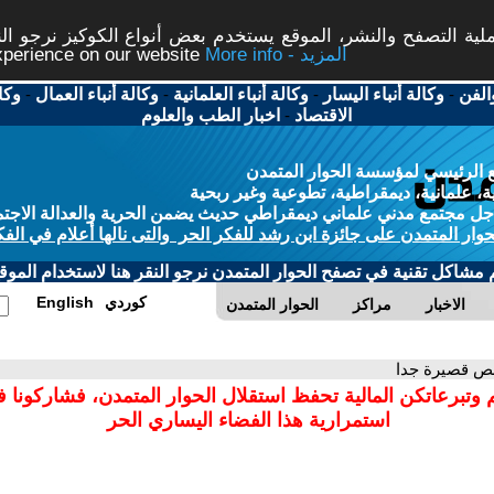
ة التصفح والنشر، الموقع يستخدم بعض أنواع الكوكيز نرجو النق
More info - المزيد
experience on our website
الفن
-
وكالة أنباء اليسار
-
وكالة أنباء العلمانية
-
وكالة أنباء العمال
-
وكا
الاقتصاد
-
اخبار الطب والعلوم
 الرئيسي لمؤسسة الحوار المتمدن
، علمانية، ديمقراطية، تطوعية وغير ربحية
ل مجتمع مدني علماني ديمقراطي حديث يضمن الحرية والعدالة الاجتم
حوار المتمدن على جائزة ابن رشد للفكر الحر والتى نالها أعلام في الفك
م مشاكل تقنية في تصفح الحوار المتمدن نرجو النقر هنا لاستخدام الموقع
كوردي
English
الاخبار
مراكز
الحوار المتمدن
ص قصيرة جدا
 وتبرعاتكن المالية تحفظ استقلال الحوار المتمدن، فشاركونا 
استمرارية هذا الفضاء اليساري الحر