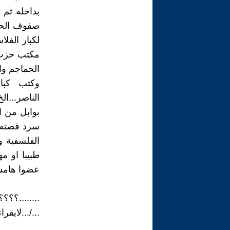
بداخله ثم 
صفوف الحزب
لكبار الفل
مكتب حزب ا
الجماجم وال
وكتب كبار
الناصر...ال
بوابل من ا
سرد قصته ك
الفلسفية وا
طبيبا او م
عضوا هامشيا
........؟؟
.../...لايقر