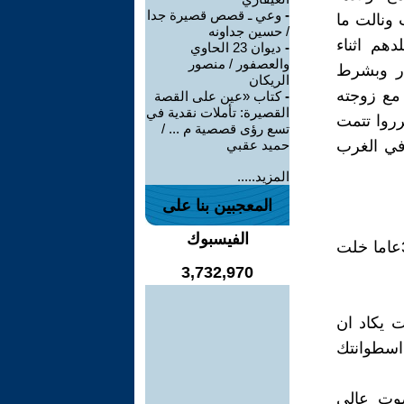
-
وعي ـ قصص قصيرة جدا
 ونالت ما
/ حسين جداونه
دهم اثناء
-
ديوان 23 الحاوي
والعصفور / منصور
ار وبشرط
الريكان
ش مع زوجته
-
كتاب «عين على القصة
القصيرة: تأملات نقدية في
رروا تتمت
تسع رؤى قصصية م ... /
في الغرب
حميد عقبي
المزيد.....
المعجبين بنا على
الفيسبوك
........ـ هو في الستين من عمره وهي في الخمسينـ جمعهما الحب منذ 30عاما خلت
3,732,970
ت يكاد ان
اسطوانتك
صوت عالي