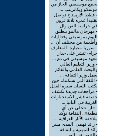
يجمع موسيقيي الجاز من
موسكو ويكاترينب ...
-
قطط الإرميتاج تواصل
تقليدا عمره ثلاثة قرون
في حراسة الفن وال ...
-
مهرجان مالمو ينطلق
اليوم بموسيقى وفعاليات
وأطعمة من مختلف أن ...
-
سوريا...عبارة -المعازف
حرام- تنشر على جدار
معهد موسيقي في دم ...
-
وزير التعليم العالي
والبحث العلمي والقائم
بعمل وزير الثقافة ...
-
اللغة التي تسكننا.. حين
يكتب اللسان سيرة العقل
-
مراجعات جديدة تكشف
حقيقة فشل الاستخبارات
الغربية في ألبانيا ...
-
«لن نتخلى عن أي
قطعة».. الثقافة تؤكد
ملاحقة الآثار العراقية ...
-
رائد فهمي: المدى منبر
رائد للمهنية والثقافة
والتنوير في العر ...