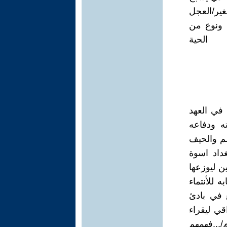
ير/العجل
ة ونوع من
 الحية
 في العهد
ه ودفاعه
لم والحيف
غداد اسوة
ن ليوزعها
 للأنتماء
ع في بادئ
ي ليقراء
/...فهمهم