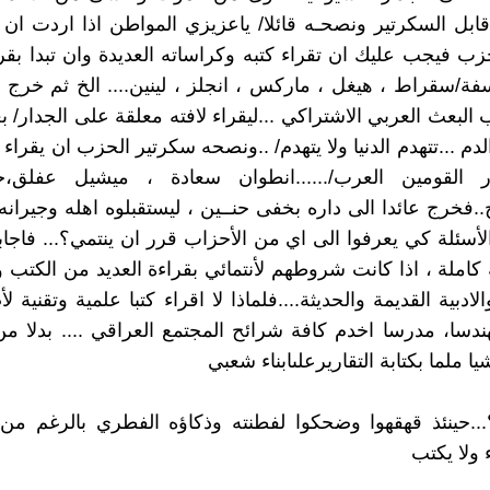
قابل السكرتير ونصحـه قائلا/ ياعزيزي المواطن اذا اردت ان 
 فيجب عليك ان تقراء كتبه وكراساته العديدة وان تبدا بقر
اسفة/سقراط ، هيغل ، ماركس ، انجلز ، لينين.... الخ ثم خرج 
لبعث العربي الاشتراكي ...ليقراء لافته معلقة على الجدار/ 
دم ...تتهدم الدنيا ولا يتهدم/ ..ونصحه سكرتير الحزب ان يقراء
 القومين العرب/......انطوان سعادة ، ميشيل عفلق،
خ..فخرج عائدا الى داره بخفى حنــين ، ليستقبلوه اهله وجيران
لأسئلة كي يعرفوا الى اي من الأحزاب قرر ان ينتمي؟... فاجاب
املة ، اذا كانت شروطهم لأنتمائي بقراءة العديد من الكتب 
لادبية القديمة والحديثة....فلماذا لا اقراء كتبا علمية وتقنية ل
هندسا، مدرسا اخدم كافة شرائح المجتمع العراقي .... بدلا م
 ملما بكتابة التقاريرعلىابناء شعبي
؟؟...حينئذ قهقهوا وضحكوا لفطنته وذكاؤه الفطري بالرغم من 
اء ولا يكتب