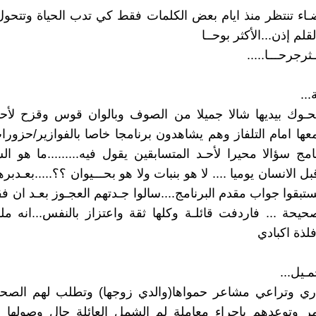
ضـاء تنتظر منذ ايام بعض الكلمات فقط كي تدب الحياة وتتح
لقلم إذن...الأكثر بوحــا
ــثرجرحـــا.....
...
ـوك بيديها شالا جميلا من الصوف وبالوان قوس وقزح لأحـد
عها امام التلفاز وهم يشاهدون برنامجا خاصا بالفوازير/حزورا
امج سؤالا محيرا لأحـد المتسابقين يقول فيه.........ما هو ا
 الانسان يوميا .... لا هو بنبات ولا هو بحـــيوان ؟؟.....بعـدبر
ستبقوا جواب مقدم البرنامج....سالوا جـدتهم العجـوز بعـد ان ف
لصحيحة ... فاردفت قائلـة وكلها ثقة واعتزاز بالنفس...انه مل
لذة اكبادي
مـيل...
اري وتراعي مشاعر حمواها(والدي زوجها) وتطلب لهم الصحة 
 وتوعدهم باجراء معاملة لم الشمل العائلة حال وصولها مع