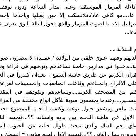
ءلة المزمار الموسيقية وعلى مدار الساعة ودون توقف 
 عاد...مو كافي عاد/.فلاتسكت إلا حين يقبلها وياخذها باح
ها بل تلافــيا لصوت المزمار والذي تحول الىالة البوق يعزف ع
ا...
 الــثلاثة ....
الدتهم وفيهم عـوق خلقي من الولادة / عمــيان لا يبصرون ضو
انـية...دخلـوا في مدارس خاصة تساعدهم وتؤهلهم في قراءة وتج
لقران الكريم عن طريق حاسة السمع ، بعـدان كـبروا في الع
لى الافراح والمــاءتم وقاعات المناسبات والحسينيات لقراء
كيم من المصحف الكريم....ويساعدهم ويقودهم في المقد
بصــير....وعندما يجتمعون سوية للأكل انواع مختلفة من العزائم
ديث ملغز ومشفر حـول نوعية وكيفية اللحـم الممضوغ تحت
 الاول عن ماهية اللحـم بين يديه واسنانه ؟؟...فيجيبه الثان
=اي لحم الديك والذي يبحث طوال حياته عن الحبوب الم
وبدوره يسال الثاني ؟؟...فيجيبه الاول..لحـم سابوح = السمك و