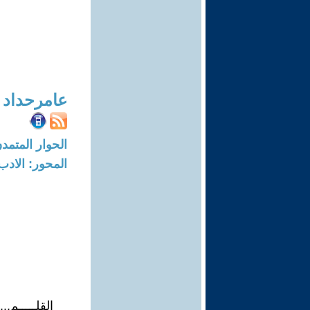
عامرحداد
الحوار المتمدن-العدد: 2611 - 9
المحور: الادب
القلـــــم...