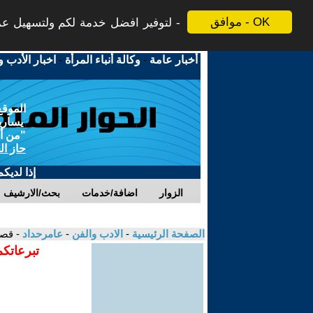
موافق - OK
لتوفير افضل خدمة لكم ولتسهيل عملي
أخبار عامة
-
وكالة أنباء المرأة
-
اخبار الأدب و
الموقع
يسارية
"من أج
حاز ال
إذا لديك
الزوار
اضافة/خدمات
بحث/الارشيف
الصفحة الرئيسية
-
الادب والفن
-
عامرحداد
- قص
تبرعاتكم