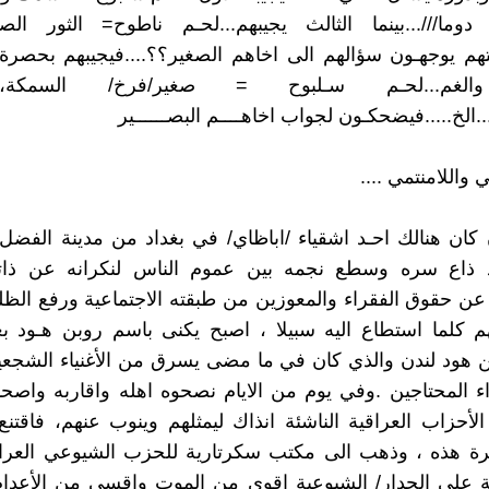
وما///...بينما الثالث يجيبهم...لحـم ناطوح= الثور الصغ
ثلاثتهم يوجهـون سؤالهم الى اخاهم الصغير؟؟....فيجيبهم بحصر
الغم...لحـم سـلبوح = صغير/فرخ/ السمكة،
الخ.....فيضحكـون لجواب اخاهــــم البصــــــير
مي واللامنتمي ....
كان هنالك احـد اشقياء /اباظاي/ في بغداد من مدينة الفضل
 ذاع سره وسطع نجمه بين عموم الناس لنكرانه عن ذات
ن حقوق الفقراء والمعوزين من طبقته الاجتماعية ورفع الظ
م كلما استطاع اليه سبيلا ، اصبح يكنى باسم روبن هـود ب
ن هود لندن والذي كان في ما مضى يسرق من الأغنياء الشجعي
ء المحتاجين .وفي يوم من الايام نصحوه اهله واقاربه واصحابه
لأحزاب العراقية الناشئة انذاك ليمثلهم وينوب عنهم، فاقتن
كرة هذه ، وذهب الى مكتب سكرتارية للحزب الشيوعي العراق
ة على الجدار/ الشيوعية اقوى من الموت واقسى من الأعدام