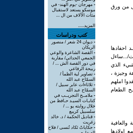
-
مهرجان -يوم الهند- في
ول من ورق
موسكو يستعد لاستقبال
مئات الآلاف من ال ...
المزيد.....
كتب ودراسات
-
ديوان 24 شعر / منصور
الريكان
 احفادها
-
القصة الشاعرة والوعي
ت/...ساءل
الجمعي الحداثي/ مقاربة
في دور القصة الش ... /
لشيء الذي
ربيحة الرفاعي
هة وجيزة ،
-
تصاوير لية الظمأ /
السمّاح عبد الله
قدوا املهم
-
ثلاثاءات عابر سبيل /
ـح الطعام
السمّاح عبد الله
-
ملامــح التجريــب في
كتابـات السيـد حـافظ من
خلال روايته يو ... /
سلسبيل كريبع
-
قناديل الحكمة / د. خالد
زغريت
والعافية
-
حكاياتْ تَكاد تُنسى / فلاح
 اولادها
العيفاري