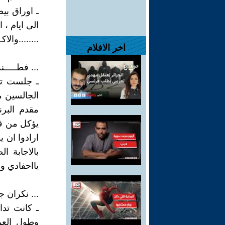
ـ اوراق بي
الى ايام ، ا
........والاك
اخر الافلام
... فطـــــنة
ـ جلست تح
الجالسين م
مقدم البرن
يؤكل من قبل
ارادوا ان ي
بالاجابة ا
يااحفادي وف
... نكران ج
ـ كانت تد
وطول العمر