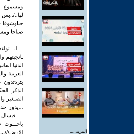
ومسموع كا
لها../..بس
حباوشوقا في
صباحا ومساء
... الـــتواءم
ـانجبتهم و
الدنيا الف
العربية وا
يتردتدون ع
الذكر الح
الصـغير وال
...يدور ح
.....فيسال
باحـــوث 
المزيد.....
الارض///...