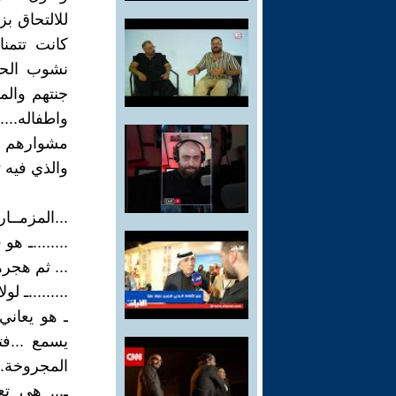
للالتحاق بز
كانت تتمنا
نشوب الحر
جنتهم والمب
واطفاله....
مشوارهم ل
والذي فيه 
...المزمــار.
... ثم هجرهم
.........ـ 
ـ هو يعاني
يسمع ...ف
المجروخة..
ـ... هي ت