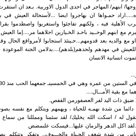
وجها/ ابنهم/ المهاجر في احدى الدول الاوربية. بـعد ان استقرت
ه.....اراد حمـواها ان يهاجروا ايضا ...لأستحالة العيش في بل
ب الأهلية فيه ، ولكنهم تفاجئوا واستغربوا واصطدموا بقر
رم مع ابنهم الوحــيد باحـد الخـيارين احلاهما مر....إما العي
او مع والديه بعد قدومهم...حـينئذ استجابوا لأمرواقع الحال وق
لعيش في مهدهم ولحدهم(بلدهم)....بدلامن الجنة الموعودة 
تموت انسانية الانسان
..
ا مع بقية الأمـــال....
لولا ضيق ذات اليد لفر العصفورمن القفص.
 دائما من شدة نهمـه للحياة ، ويهمهم ويتكلم مع نفسه بصو
تقول له / اسكت الله يخليك/ لقد سئمنا وممللنا من سماع 
لقد اكل الدهر والزمان عليها...فيسكت علىمضض
عاني من شدة شغف الحـياة والخـــوف.. وتفكر وتتكلم ب