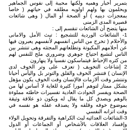
بتمرير أخبار وهميه ولكنها محببة إلى نفوس الجماهير
ويحلمون بها ولهم اولويه مطلقه في حياتهم ( خاصا
بمعجزات دينيه ) أو الصحة أو المال ( وهى شائعات
قصيرة المدى الزمنى
منها يتضح أن الشائعات تنقسم إلى :
1- الشائعات الوردية للتشجيع : تبث الأمل والامانى
والأحلام ( تخرج من الناس انفسهم لأنفسهم يعبرون فيها
عن أحلامهم المكبوتة وتطلعاتهم المجتثه وهى تنتشر بين
الناس لتشبع احتياج جوهري وضروري ملح للنفس لهم
من كثره الإحباط فيتماسكون نفسيا ولا ينهارون
2 إشاعات التخويف ( تعزف على وتر الخوف لدى
الإنسان ) فتنشر الخوف والقلق والتوتر بل واليأس أحيانا
وتنتشر وقت ألازمات فالإنسان وقت الخوف يكون مؤهل
بشكل ممتاز لتوهم أمورا كثيرة للغاية لا أساس لها من
الصحة ويفسر الحوادث العادية تفسيرات خاطئه مملوءة
بالوهم ويصدق كل ما يقال له ويكون ذو علاقة وثيقة
بموضوع خوفه وقلقه ولا يصدقه عقله هو نفسه في
وقت اتزانه النفسي
3-الشائعات العدائيه لبث الكراهية والتفرقة وتحويل الولاء
وإفساد العلاقات بالأشخاص أو الجماعات أو الدول