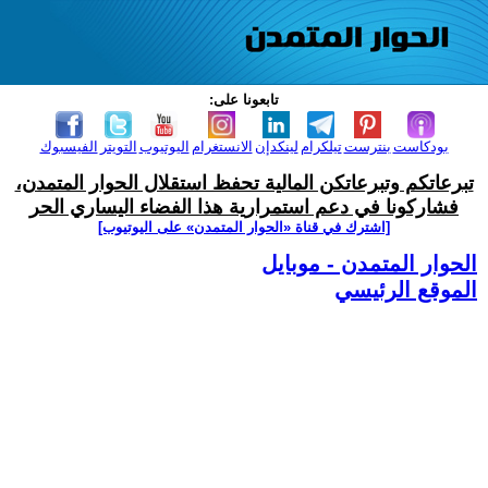
تابعونا على:
بودكاست
بنترست
تيلكرام
لينكدإن
الانستغرام
اليوتيوب
التويتر
الفيسبوك
تبرعاتكم وتبرعاتكن المالية تحفظ استقلال الحوار المتمدن،
فشاركونا في دعم استمرارية هذا الفضاء اليساري الحر
[اشترك في قناة ‫«الحوار المتمدن» على اليوتيوب]
الحوار المتمدن - موبايل
الموقع الرئيسي