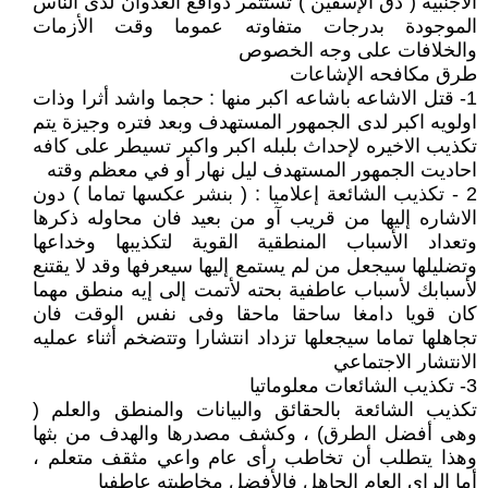
الاجنبيه ( دق الإسفين ) تستثمر دوافع العدوان لدى الناس
الموجودة بدرجات متفاوته عموما وقت الأزمات
والخلافات على وجه الخصوص
طرق مكافحه الإشاعات
1- قتل الاشاعه باشاعه اكبر منها : حجما واشد أثرا وذات
اولويه اكبر لدى الجمهور المستهدف وبعد فتره وجيزة يتم
تكذيب الاخيره لإحداث بلبله اكبر واكبر تسيطر على كافه
احاديت الجمهور المستهدف ليل نهار أو في معظم وقته
2 - تكذيب الشائعة إعلاميا : ( بنشر عكسها تماما ) دون
الاشاره إليها من قريب آو من بعيد فان محاوله ذكرها
وتعداد الأسباب المنطقية القوية لتكذيبها وخداعها
وتضليلها سيجعل من لم يستمع إليها سيعرفها وقد لا يقتنع
لأسبابك لأسباب عاطفية بحته لأتمت إلى إيه منطق مهما
كان قويا دامغا ساحقا ماحقا وفى نفس الوقت فان
تجاهلها تماما سيجعلها تزداد انتشارا وتتضخم أثناء عمليه
الانتشار الاجتماعي
3- تكذيب الشائعات معلوماتيا
تكذيب الشائعة بالحقائق والبيانات والمنطق والعلم (
وهى أفضل الطرق) ، وكشف مصدرها والهدف من بثها
وهذا يتطلب أن تخاطب رأى عام واعي مثقف متعلم ،
أما الراى العام الجاهل فالأفضل مخاطبته عاطفيا