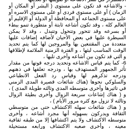
- والاشاعه قد تكون على مستوى ( البشر أو المكان أو
الزمان ) أو على مستوى فردى أو على مستوى الاسره أو
على مستوى الجماعه أو المحافظة أو الدولة أو الإقليم آو
العالم كله ، وقد تكون أشاعه ثابتة أو متطورة تنمو ببطء
أو بسرعه وقد تتحور وتتحول وتتبدل ، وقد لا يمكن
السيطرة عليها في بعض الأحيان لأضافه إضافات عليها
متعددة من المقتنعين بها والمروجين لها كما يتم تحديد
الوقت المناسب لبثها ، و الفترة الزمنية الملائمة لإطلاقها
و التي قد تكون بين أشاعه وأخرى تليها ،
6- كما يتم قياس الاشاعه وتحديد درجه قوتها من مقدار
تأثر الجمهور المستهدف بها ، ودرجه تعلقها في ذهنهم
ودرجه تذكرهم لها وقياس رد الفعل الانطباعي
والسلوكي نحوها (هناك شائعات قصيرة المدى الزمني
في تاثيرها وأخرى متوسطه المدى وثالثه طويلة المدى ) ،
و ( هناك إشاعات سريعة الزوال وأخرى بطيئة الزوال
وثالثه لا تزول مع كثره مرور الأيام ) ،
و ( هناك شائعات سهله الاكتشاف حتى من متوسطي
الثقافة ويدركون بسهوله أنها مجرد أشاعه ، وأخرى
متوسطه الاكتشاف ولا يتم اكتشافها إلا من طبقه ثقافية
معينه ، وأخرى صعبه الاكتشاف ورابعه مستحيلة