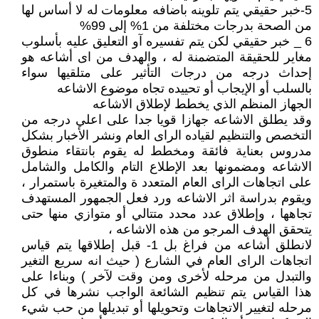
5-خبر حقيقي يتم تلوينه باضافه معلومات له لا أساس لها
من الصحة بدرجات مختلفة من 1% إلى 99%
6 _ خبر حقيقي لكن يتم تفسيره آو التعليق عليه بأسلوب
مغاير للحقيقة المتضمنة له ، والهدف من اى أشاعه هو
إحداث درجه من درجات التأثير على متلقيها سواء
بالسلب أو الإيجاب أو تحييده تجاه موضوع الاشاعه
الجهاز المنظم الذي يخطط لإطلاق الاشاعه
وقد يطلق الاشاعه جهازا قويا جدا على اعلي درجه من
التخصص والتنظيم لقياده الراى العام ونشر الأخبار بشكل
مدروس بعناية فائقة ومخطط له يقوم بانتقاء منطوق
الاشاعه ومضمونها بعد الإطلاع التام والكامل والشامل
على اتجاهات الراى العام المتعدد ة والمتغيرة باستمرار ،
ويقوم بدراسة اثر الاشاعه ورد فعل الجمهور المستهدف
تجاهها ، وإطلاق عدد محدد متتالي أو متوازي منها حتى
يتحقق الهدف المرجو من هذه الاشاعه ،
لانطلق أشاعه من فراغ بل 1- قبل إطلاقها يتم قياس
اتجاهات الراى العام في الشارع ( حيث انه سريع التغير
والتبدل من مرحله لأخرى ومن وقت لآخر ) وبناءا على
هذا القياس يتم تنظيم الشائعة الواجب نشرها في كل
مرحله لتغيير الاتجاهات وتحويلها أو تبديلها من حب شيء