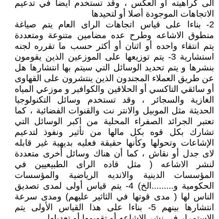
الى كراهيته أو العكس ، وقد تستخدم أيضا في تدعيم
الاتجاهات الموجودة أصلا أو لتحيدها
2- بناءا على قياس اتجاهات الراى العام يتم صياغة
منطوق الاشاعه وطرح عده مضامين متنوعة ومتعددة
يتم انتقاء واحده أو اثنان أو أكثر حسب ما تقرره لجنه
استشارية 3- يتم توزيعها على الموزعين الذين يقومون
بنشرها و يتم تحديد الوسائل التي سيتم بها انتشارها هل
عن طريق العملاء المجندون الذين ينتشرون على القهاوى
أو سائقي التاكسي أو الحلاقين والكوافير و موزعي المياه
الغازية والسجائر ، وقد تستخدم وسائل التكنولوجيا
الحديثة مثل الموبيل والانتر نت والقنوات الفضائية ، كما
تعتبر الجرائد الصفراء المحلية من اكبر الوسائل التي
تشارك بكل قوه بكل مالها من تأثير ونفوذ لتدعيم
الإشاعات وتحولها وكأنها حقيقة فعليه بديهية غير قابله
لاى جدل أو نقاش ، كما أن هناك وسائل أخرى متعددة
لنشر الاشاعه ( مثل قاده الراى الطبيعيين في
المؤسسات الدينية والانديه الرياضية والمؤسسات
الحكومية و.........الخ) 4- يتم قياس أولى لمدى تصديق
الناس لها ( مدى قوتها في الثاثير عليهم) ومدى سرعة
انتشارها بينهم 5- بناءا على هذا القياس الأولى يتم
الاستمرار في نشر الاشاعه أو تقويمها أو تعديلها