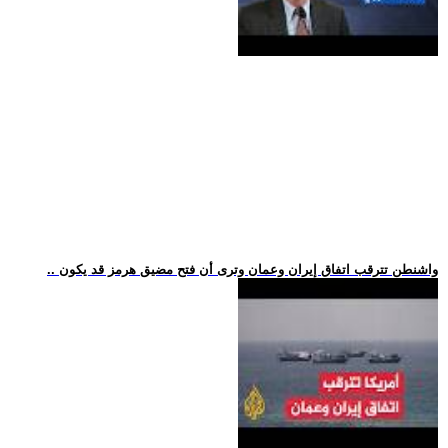
.. واشنطن تترقب اتفاق إيران وعمان وترى أن فتح مضيق هرمز قد يكون