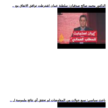
.. الدكتور محمد صالح صدقيان: سلطنة عمان اشترطت توافق الاتفاق مع
.. باحث سياسي: سبع جولات من المفاوضات لم تحقق أي نتائج ملموسة ل