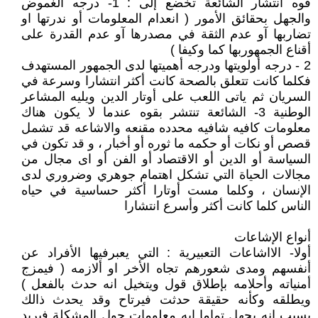
قوه انتشار الشائعة تخضع إلى : 1- درجه الغموض
والجهل بحقائق الأمور ( انعدام المعلومات أو ندرتها او
تضاربها آو عدم الثقة في مصدرها آو عدم القدرة على
أقناع الجمهوربها كما وكيفا )
2 - درجه أولويتها ودرجه أهميتها لدى الجمهور المستهدف
فكلما كانت تتعلق بالصحة كانت أكثر انتشارا وسرعة في
السريان ثم ياتى اللعب على أوتار الدين ويليه المشاعر
الوطنية 3- الشائعة تنتشر بقوه عندما لا يكون هناك
معلومات كافيه شافيه محدده مقنعه والاشاعه قد تشمل
قصص أو نكات أو حكمه ما ثوره أو أخبار ، و قد تكون في
السياسة أو الدين أو الاقتصاد أو الفن أو اى مجال من
مجالات الحياة التي تشكل اهتمام جوهري وضروري لدى
الإنسان ، وكلما مست أوتارا أكثر حساسية في حياه
الناس كلما كانت أكثر وأسرع انتشارا
أنواع الإشاعات
أولا- الااشاعات التعبيرية : التي يعبرفيها الأفراد عن
أنفسهم ومدى شعورهم تجاه الأخر او ألازمه ( فيمزج
أمنياته وأحلامه بإطلاق قول ويتخيل انه حدث بالفعل )
ويطلقه وكأنه حقيقة حدثت فيرتاح وقد يحدث ذالك
بسبب انه يجهل تماما إيه معلومات حول المشكلة فيريد