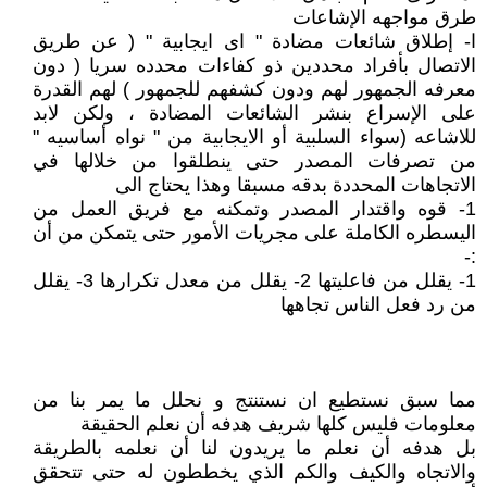
طرق مواجهه الإشاعات
ا- إطلاق شائعات مضادة " اى ايجابية " ( عن طريق
الاتصال بأفراد محددين ذو كفاءات محدده سريا ( دون
معرفه الجمهور لهم ودون كشفهم للجمهور ) لهم القدرة
على الإسراع بنشر الشائعات المضادة ، ولكن لابد
للاشاعه (سواء السلبية أو الايجابية من " نواه أساسيه "
من تصرفات المصدر حتى ينطلقوا من خلالها في
الاتجاهات المحددة بدقه مسبقا وهذا يحتاج الى
1- قوه واقتدار المصدر وتمكنه مع فريق العمل من
اليسطره الكاملة على مجريات الأمور حتى يتمكن من أن
:-
1- يقلل من فاعليتها 2- يقلل من معدل تكرارها 3- يقلل
من رد فعل الناس تجاهها
مما سبق نستطيع ان نستنتج و نحلل ما يمر بنا من
معلومات فليس كلها شريف هدفه أن نعلم الحقيقة
بل هدفه أن نعلم ما يريدون لنا أن نعلمه بالطريقة
والاتجاه والكيف والكم الذي يخططون له حتى تتحقق