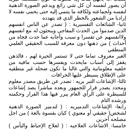
أن يصور لنفسه أن كل شي رائع ويدعم الصورة الذهنية
لنفسه ولجماعته ولكافه ما ينتمي إليه حتى يحمى نفسه لا
إراديا من الشعور بالخطر الذي قد يتهدده
ثانيا- الشائعات التفسيرية : ( تصدر عن الناس انفسهم
الذين صدموا من الحدث المفاجى ويبحثون له مع انفسهم
ولاانفسهم عن تفسرا و سبب وأجابه عما حدت فجاه من
أحداث ) من ذهنها دون معرفه للسبب الحقيقي العلمي
المنطقي
الغير معروف تماما حتى لا تستمر الحيرة لهم ، فالذهن
يقفز إلى أسباب مايحدت ويفسرها حسب مافيه من
خلفيه معلوماتية والتي غالبا ما تكون ضحله غير منطقيه
على الإطلاق يسيطر عليها الخرافات
ثالثا- الإشاعات التبر يريه : تصدر عن طريق مصدر معلوم
ومحدد يصدر قرار للجمهور وبعده مباشرا يصد إشاعات
للسيطرة على الرأي العام يبرر فيها هذا القرار وحكمته
ورشده التام
رابعا- الإشاعات التدميريه : ( لتدمير الصورة الذهنية
لشخص( حقيقي أو معنوي ) كيان بقسوة بالغة ) من اجل
مصلحه أحرين
خامسا- الاشاعات العلاجيه : ( لعلاج الإحباط واليأس )