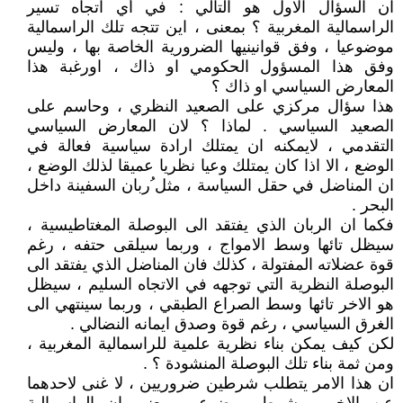
ان السؤال الاول هو التالي : في أي اتجاه تسير
الراسمالية المغربية ؟ بمعنى ، اين تتجه تلك الراسمالية
موضوعيا ، وفق قوانينيها الضرورية الخاصة بها ، وليس
وفق هذا المسؤول الحكومي او ذاك ، اورغبة هذا
المعارض السياسي او ذاك ؟
هذا سؤال مركزي على الصعيد النظري ، وحاسم على
الصعيد السياسي . لماذا ؟ لان المعارض السياسي
التقدمي ، لايمكنه ان يمتلك ارادة سياسية فعالة في
الوضع ، الا اذا كان يمتلك وعيا نظريا عميقا لذلك الوضع ،
ان المناضل في حقل السياسة ، مثل ُربان السفينة داخل
البحر .
فكما ان الربان الذي يفتقد الى البوصلة المغتاطيسية ،
سيظل تائها وسط الامواج ، وربما سيلقى حتفه ، رغم
قوة عضلاته المفتولة ، كذلك فان المناضل الذي يفتقد الى
البوصلة النظرية التي توجهه في الاتجاه السليم ، سيظل
هو الاخر تائها وسط الصراع الطبقي ، وربما سينتهي الى
الغرق السياسي ، رغم قوة وصدق ايمانه النضالي .
لكن كيف يمكن بناء نظرية علمية للراسمالية المغربية ،
ومن ثمة بناء تلك البوصلة المنشودة ؟ .
ان هذا الامر يتطلب شرطين ضروريين ، لا غنى لاحدهما