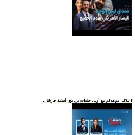
.. غدًا... موعدكم مع أولى حلقات برنامج -أسئلة حارقة-!