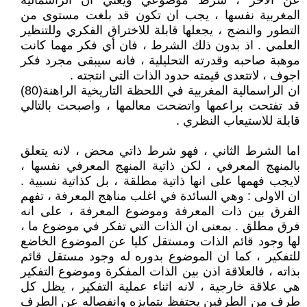
عن الاخر ، شرط موضوعي ويعني ان الراسمالية
المغربية نفسها ، يجب ان تكون قد بلغت مستوى من
التطور والنضج ، يجعلها قابلة للاختراق الفكري وللتنظير
العلمي . اذ بدون ذلك الشرط ، فان أي فكر مهما كانت
موهبة صاحبه وقدرته التحليلية ، فانه سيبقى مجرد فكر
اجوف ، لاتتعدى قيمته حدود الذات التي انتجته .
ان الراسمالية المغربية في اللحظة التاريخية الراهنة(80)
قد تفتحت براعمها واتضحت معالمها ، واصبحت بالتالي
قابلة للاستيعاب النظري .
اما الشرط الثاني ، فهو شرط ذاتي محض ، لانه يتعلق
بالمنهج المعرفي ، لكن ذاتية المنهج المعرفي نفسها ،
لايجب فهمها على انها ذاتية مطلقة ، بل كذاتية نسبية .
ان الاولى : وهي السائدة في اغلب مناهج المعرفة ، تفهم
الفرق بين ذات المعرفة وموضوع المعرفة ، على انه
فرق مطلق . بمعنى ان الذات التي تفكر في موضوع ما ،
لها وجود قائم الذات ومستقل كليا عن الموضوع الخاضع
للتفكير ، كما ان الموضوع بدوره له وجود مستقل قائم
بذاته ، فالعلاقة اذن بين الذات المفكرة وموضوع التفكير
هي علاقة خارجية ، لانه اثناء عملية التفكير ، يظل كل
طرف من الطرفين يحتفظ بتمايزه وانفصاله عن الطرف