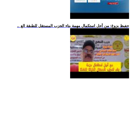
.. حفيظ يزوغ: من أجل استكمال مهمة بناء الحزب المستقل للطبقة الع