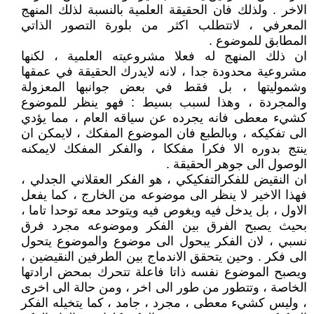
الاخر . ولذلك فان الحقيقة العلمية بالنسبة لذلك المنهج
المعرفي ، لاتتطلب اكثر من بلورة التصور الذاتي
المطابق للموضوع .
ان ذلك المنهج له فعلا مشروعيته العلمية ، لكنها
مشروعية محدودة جدا ، لانه لايدرك الحقيقة في عمقها
وشموليتها ، بل فقط في بعض جوانبها المعزولة
والمجردة ، وهذا لسبب بسيط : فهو ينظر للموضوع
كشيء معطى فانه يجرده عن سياقه العام ، مما يؤدي
الى تفكيكه ، وبالطبع فان الموضوع المفكك ، لايمكن ان
ينتج بدوره الا فكرا مفككا ، والفكر المفكك لايمكنه
الوصول الى جوهر الحقيقة .
ان النقيض للفكرالتفكيكي ، هو الفكر العقلاني الجدلي ،
فهذا الاخير لا ينظر الى موضوعه من الخارج ، كما يفعل
الاول ، بل يدخل فيه ويغوص فيه ويتوحد معه توحدا تاما ،
بحيث يصبح الفرق بين الفكر وموضوعه مجرد فرق
نسبي ، لان الفكر يبحول الى موضوع والموضوع يتحول
الى فكر . وحين يتحقق الاندماج بين الطرفين النقيضين ،
ويصبح الموضوع نفسه ذاتا فاعلة تتحرك بمحض ارادتها
الخاصة ، وتتطور من طور الى اخر ، ومن حالة الى اخرى
، وليس كشيء معطى ، مجرد ، جامد ، كما يتخيله الفكر