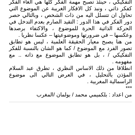
التفكيكي ، حينئذ تصبح مهمة الفكر كلها هي الغاء الفكر
كفكر ذاتي ، ونبذ كل الافكار الغريبة عن الموضوع التي
تحاول ان تتسلل اليه من ذات الشخص ، وبالتالي حصر
دور الفكر في هذا الدور : التقيد الصارم بعدم التدخل في
الحركة الذاتية الحرة للموضوع ، والاكتفاء برصدها
وعكسها – في ضرورتها وموضوعيتها – عكسا نظريا .
من هنا يصبح معيار الحقيقة العلمية ، ليس هو تطابق
تصور الفرد مع الموضوع / كما هو الشان بالنسبة للفكر
التفكيكي / ، بل هو تطابق الموضوع مع ذاته .. مع
مفهومه .
انطلاقا من ذلك الاساس النظري ، تطرق عبد السلام
المؤذن بالتحليل ، في العرض التالي الى موضوع
الراسمالية المغربية .
***
من اعداد : بلكميمي محمد / بولمان /المغرب