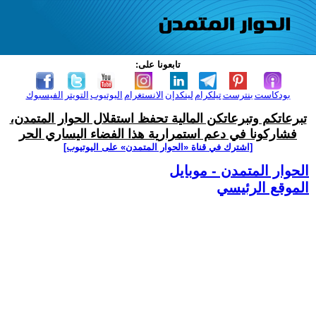
تابعونا على:
بودكاست
بنترست
تيلكرام
لينكدإن
الانستغرام
اليوتيوب
التويتر
الفيسبوك
تبرعاتكم وتبرعاتكن المالية تحفظ استقلال الحوار المتمدن،
فشاركونا في دعم استمرارية هذا الفضاء اليساري الحر
[اشترك في قناة ‫«الحوار المتمدن» على اليوتيوب]
الحوار المتمدن - موبايل
الموقع الرئيسي