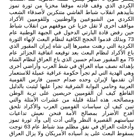
الكردي الذي وقف قادته موقفا مخزيا من ثورة تموز
بتأييدهم انقلاب شباط الفاشي متنكرين لأصدقاء الشعب
الكردي من الشيوعيين والوطنيين. وللقوميين الأكراد
مواقف أخرى لا تقل خزيا عن موقفهم من انقلاب شباط
حين رفض قادة البارتي الدخول في الجبهة الوطنية عام
73 وبذلك قدموا الحجج الكافية لنظام البعث لإنهاء الثورة
الكردية التي رهنت مصيرها إلى شاه إيران المقبور الذي
باع الأكراد لنظام البعث بعد توقيعه اتفاقية الجزائر عام
75 مع المقبور صدام حسين الذي باع العراق لنظام الشاه
بإهدائه نصف مياه العراق في شط العرب وأراضي أخرى
وهي الهدية التي لم تجرأ حكومة عراقية عميلة للاستعمار
أن تقدمها لإيران وحده صدام حسين فارس القومية
العربية وحامي البوابة الشرقية تجرأ عليها ليثبت بالدليل
القاطع كيف أن القوميين حريصين على تربة الوطن
ومصالحه. هذه أمثلة قليلة من عشرات الأمثلة والتي
تبين كيف أن سياسات القوميين العرب والأكراد تلحق
أفدح الأضرار بمصالح الأمة فنحن نعيش تداعيات
سياستهم القصيرة النظر والتي أدت إلى وأد ثورة تموز
وأدخلت العراق في نفق مظلم منذ شباط عام 63 توجت
بسقوط البعث على يد أسياده الأمريكان ولا يزال العراق