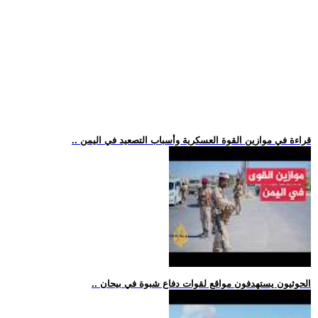
.. قراءة في موازين القوة العسكرية وأسباب التصعيد في اليمن
.. الحوثيون يستهدفون مواقع لقوات دفاع شبوة في بيحان