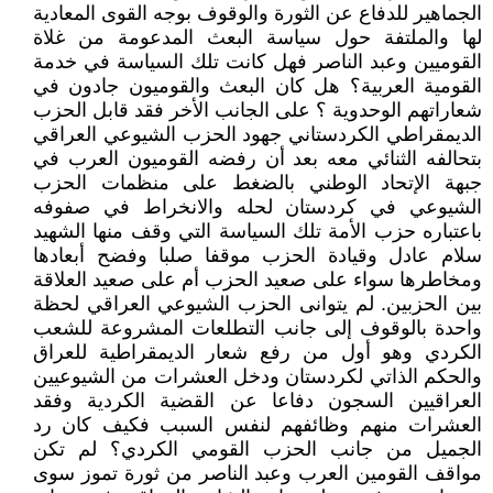
الجماهير للدفاع عن الثورة والوقوف بوجه القوى المعادية
لها والملتفة حول سياسة البعث المدعومة من غلاة
القوميين وعبد الناصر فهل كانت تلك السياسة في خدمة
القومية العربية؟ هل كان البعث والقوميون جادون في
شعاراتهم الوحدوية ؟ على الجانب الأخر فقد قابل الحزب
الديمقراطي الكردستاني جهود الحزب الشيوعي العراقي
بتحالفه الثنائي معه بعد أن رفضه القوميون العرب في
جبهة الإتحاد الوطني بالضغط على منظمات الحزب
الشيوعي في كردستان لحله والانخراط في صفوفه
باعتباره حزب الأمة تلك السياسة التي وقف منها الشهيد
سلام عادل وقيادة الحزب موقفا صلبا وفضح أبعادها
ومخاطرها سواء على صعيد الحزب أم على صعيد العلاقة
بين الحزبين. لم يتوانى الحزب الشيوعي العراقي لحظة
واحدة بالوقوف إلى جانب التطلعات المشروعة للشعب
الكردي وهو أول من رفع شعار الديمقراطية للعراق
والحكم الذاتي لكردستان ودخل العشرات من الشيوعيين
العراقيين السجون دفاعا عن القضية الكردية وفقد
العشرات منهم وظائفهم لنفس السبب فكيف كان رد
الجميل من جانب الحزب القومي الكردي؟ لم تكن
مواقف القومين العرب وعبد الناصر من ثورة تموز سوى