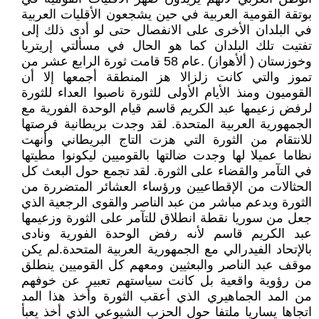
بوتقة القومية العربية في حين يشجعون الأقليات العربية
في البلدان الأخرى على الانفصال حتى لو أدى ذلك إلى
تفتيت تلك البلدان كما هو الحال في مسألتي إريتريا
وخوزستان ( ألأهواز) .عام 58 قامت ثورة الرابع عشر من
تموز والتي كانت زلزالا هز المنطقة أجمعها إلا أن
القوميون ومنذ الأيام الأولى للثورة ناصبوا العداء للثورة
لرفض زعيمها عبد الكريم قاسم قيام الوحدة الفورية مع
الجمهورية العربية المتحدة. لقد وجدت بريطانية فرصتها
للانتقام من الثورة التي هزت التاج البريطاني وأنهت
نظاما عميلا لها وجدت ضالتها بالقوميين ليكونوا مطيتها
في التآمر والقضاء على الثورة. لقد تجمع حول البعث كل
الحثالات من الإقطاعيين ورؤساء العشائر المتضررة من
الثورة وبدعم مباشر من عبد الناصر والقوى الرجعية الذي
جعل من سوريا نقطة انطلاق للتآمر على الثورة وزعيمها
عبد الكريم قاسم لأنه رفض الوحدة الفورية ونادى
بالإتحاد الفيدرالي مع الجمهورية العربية المتحدة.لم يكن
موقف عبد الناصر والبعثيين ومعهم كل القوميين ينطلق
من رؤوية واقعية بل كانت سياستهم تعبير عن خوفهم
من المد الجماهيري الذي أعقب الثورة وأخذ هذا المد
اتجاها يساريا ملتفا حول الحزب الشيوعي الذي أخذ يعبأ