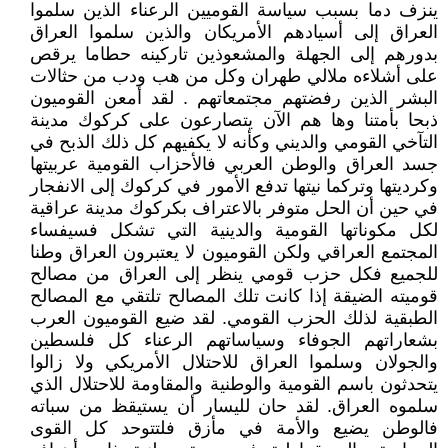
ينزف دما بسبب سياسة القوميين الرعناء الذين سلموا
العراق إلى أسيادهم الأمريكان والذين سلموا العراق
بدورهم إلى الجهلة والمشعوذين تاركينه حطاما يرقص
على أشلاءه ملالي طهران وكل من هب ودب من حثالات
البشر الذين رفضتهم مجتمعاتهم . لقد أمعن القوميون
ذبحا بأمتنا وها هم الآن يتصارعون على كركوك مدينة
التآخي القومي والديني وكأنه لا يكفيهم كل ذلك الذبح في
جسد العراق والوطن العربي فالأحزاب القومية عربيتها
وكرديتها وتركما نيتها تدفع الأمور في كركوك إلى الانفجار
في حين أن الحل متوفر بالاعتراف بكركوك مدينة عراقية
لكل مكوناتها القومية والدينية التي تشكل فسيفساء
المجتمع العراقي ولكن القوميون لا يعتبرون العراق وطنا
للجميع فكل حزب قومي ينظر إلى العراق من مصالح
قوميته الضيقة إذا كانت تلك المصالح تلتقي مع المصالح
الطبقية لذلك الحزب القومي. لقد ضيع القوميون العرب
بشعاراتهم الجوفاء وسياساتهم الرعناء كل فلسطين
والجولان وسلموا العراق للاحتلال الأمريكي ولا زالوا
يتحدثون باسم القومية والوطنية والمقاومة للاحتلال الذي
سلموه العراق. لقد حان لليسار أن يستيقظ من سباته
فالوطن يضيع والأمة في مأزق فلتتوحد كل القوى