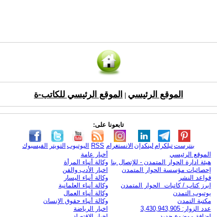
الموقع الرئيسي
الموقع الرئيسي للكاتب-ة
|
تابعونا على:
بنترست
تيلكرام
لينكدإن
الانستغرام
RSS
اليوتيوب
التويتر
الفيسبوك
الموقع الرئيسي
أخبار عامة
هيئة ادارة الحوار المتمدن - للإتصال بنا
وكالة أنباء المرأة
إحصائيات مؤسسة الحوار المتمدن
اخبار الأدب والفن
قواعد النشر
وكالة أنباء اليسار
ابرز كتاب / كاتبات الحوار المتمدن
وكالة أنباء العلمانية
يوتيوب التمدن
وكالة أنباء العمال
مكتبة التمدن
وكالة أنباء حقوق الإنسان
عدد الزوار: 3,430,943,905
اخبار الرياضة
اضافة موضوع جديد
اخبار الاقتصاد