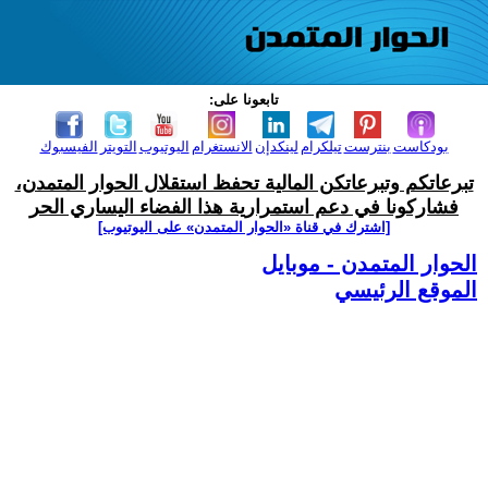
تابعونا على:
بودكاست
بنترست
تيلكرام
لينكدإن
الانستغرام
اليوتيوب
التويتر
الفيسبوك
تبرعاتكم وتبرعاتكن المالية تحفظ استقلال الحوار المتمدن،
فشاركونا في دعم استمرارية هذا الفضاء اليساري الحر
[اشترك في قناة ‫«الحوار المتمدن» على اليوتيوب]
الحوار المتمدن - موبايل
الموقع الرئيسي