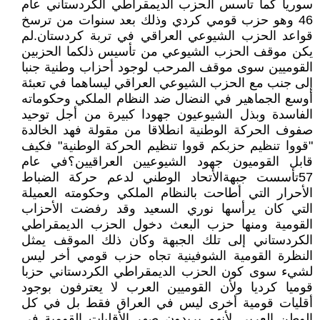
سوريا كما تأسس الحزب الديمقراطي الكردستاني عام
46 وهو حزب قومي كردي وذلك بعد سنوات من ترسخ
قواعد الحزب الشيوعي العراقي في تربة كردستان.لم
يكن موقف الحزب الشيوعي من تأسيس ذلكما الحزبين
القوميين سوى موقف المرحب لوجود أحزاب وطنية جنبا
إلى جنب مع الحزب الشيوعي العراقي ليساهما في تعبئة
أوسع الجماهير في النضال ضد النظام الملكي وحكوماته
الفاسدة وبذل الشيوعيون جهودا كبيرة من أجل توحيد
صفوف الحركة الوطنية انطلاقا من مقولة فهد الخالدة
"قووا تنظيم حزبكم قووا تنظيم الحركة الوطنية" فكيف
قابل القوميون جهود الشيوعيين العراقيين؟في عام
57تأسست جبهةالأتحاد الوطني لدعم حركة الضباط
الأحرار التي أطاحت بالنظام الملكي وحكومته العميلة
التي كان يرأسها نوري السعيد وقد رفضت الأحزاب
القومية ومنها حزب البعث دخول الحزب الديمقراطي
الكردستاني إلى تلك الجبهة وكان ذلك الموقف يمثل
النظرة القومية الشوفينية تجاه حزب قومي أخر ليس
لشيء سوى كون الحزب الديمقراطي الكردستاني حزبا
قوميا كرديا ولأن القوميين العرب لا يعترفون بوجود
أقليات قومية أخرى ليس في العراق فقط بل في كل
الوطن العربي لأنهم يريدون صهر الأقليات القومية في