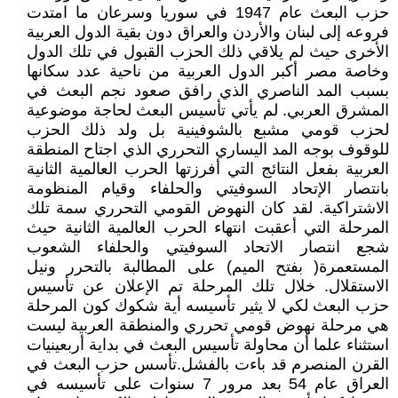
حزب البعث عام 1947 في سوريا وسرعان ما امتدت
فروعه إلى لبنان والأردن والعراق دون بقية الدول العربية
الأخرى حيث لم يلاقي ذلك الحزب القبول في تلك الدول
وخاصة مصر أكبر الدول العربية من ناحية عدد سكانها
بسبب المد الناصري الذي رافق صعود نجم البعث في
المشرق العربي. لم يأتي تأسيس البعث لحاجة موضوعية
لحزب قومي مشبع بالشوفينية بل ولد ذلك الحزب
للوقوف بوجه المد اليساري التحرري الذي اجتاح المنطقة
العربية بفعل النتائج التي أفرزتها الحرب العالمية الثانية
بانتصار الإتحاد السوفيتي والحلفاء وقيام المنظومة
الاشتراكية. لقد كان النهوض القومي التحرري سمة تلك
المرحلة التي أعقبت انتهاء الحرب العالمية الثانية حيث
شجع انتصار الاتحاد السوفيتي والحلفاء الشعوب
المستعمرة( بفتح الميم) على المطالبة بالتحرر ونيل
الاستقلال. خلال تلك المرحلة تم الإعلان عن تأسيس
حزب البعث لكي لا يثير تأسيسه أية شكوك كون المرحلة
هي مرحلة نهوض قومي تحرري والمنطقة العربية ليست
استثناء علما أن محاولة تأسيس البعث في بداية أربعينيات
القرن المنصرم قد باءت بالفشل.تأسس حزب البعث في
العراق عام 54 بعد مرور 7 سنوات على تأسيسه في