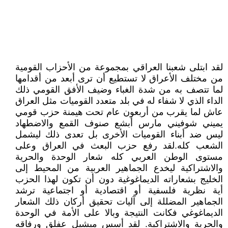
لقد ابتلى شعبنا العراقي بمجموعة من الأحزاب القومية
من مختلف الأعراق لا تستطيع أن ترى أبعد من أقدامها
لما تتصف به من شدة الغباء وضيف الأفق القومي ذلك
الداء الذي لا شفاء له في بلد متعدد القوميات مثل العراق
عاش لما يقرب من أربعون عام تحت هيمنة حزب قومي
يميني شوفيني مارس أبشع صنوف القمع والاضطهاد
ليس ضد أبناء القوميات الأخرى بل تعدى ذلك ليشمل
الشعب كله.لقد رفع حزب البعث في العراق وعلى
مستوى الوطن العربي كله شعار الوحدة والحرية
والاشتراكية ليخدع الجماهير العربية من المحيط إلى
الخليج بشعاراته الديماغوغية دون أن تكون لهذا الحزب
أية نظرية فلسفية أو اقتصادية أو اجتماعية ترشد
الجماهير المضللة إلى آليات تحقيق أركان ذلك الشعار
الديماغوغي فكانت النتيجة وبالا على الأمة في الوحدة
والحرية والاشتراكية. لقد أسس ميشيل عفلق ورفاقه