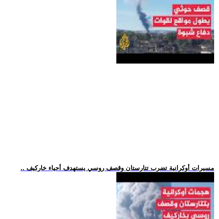
.. مسيرات أوكرانية تضرب تتارستان وقصف روسي يستهدف أحياء خاركيف