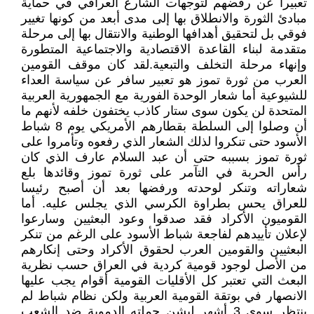
تعبيرا عن رفضهم لتوجهات الشارع العراقي في حماية
مبادئ الثورة والانطلاق بها إلى مدى أبعد من كونها تغيير
فوقي بل لتحقيق أهدافها الوطنية والانتقال بها إلى مرحلة
متقدمة لبناء القاعدة الاقتصادية والاجتماعية المتطورة
وإنهاء مرحلة التخلف والتبعية.لقد كان موقف القومين
العرب من ثورة تموز هو تعبير سافر عن سياسة العداء
للشيوعية أما شعار الوحدة الفورية مع الجمهورية العربية
المتحدة لن يكون سوى ستار كاذب يختفون خلفه لأنهم ما
أن وصلوا إلى السلطة بقطارهم الأمريكي يوم 8 شباط
الأسود حتى تنكروا لذلك الشعار الذي رفعوه وتأمروا على
ثورة تموز بسببه حتى أن عبد السلام عارف الذي كان
رأس الحربة في التآمر على ثورة تموز وقائدها بلع
شعاراته وتنكر لوحدته ورفضها بعد أن أصبح رئيسا
للعراق يحس بطراوة الكرسي الذي يجلس عليه. أما
القوميون الأكراد فقد صدقوا وعود البعثيين وسارعوا
لإعلان تأييدهم لفاجعة شباط الأسود على الرغم من تنكر
البعثيين والقومين العرب لحقوق الأكراد وحتى إنكارهم
من الأصل لوجود قومية كردية في العراق حسب نظرية
البعث التي تعتبر كل الأقليات القومية أقوام يجب عليها
الانصهار في بوتقة القومية العربية ولكن نظام شباط لم
ينتظر سوى 3 أشهر ليشن حملته الدموية ضد الشعب