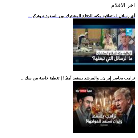
اخر الافلام
.. أي رسائل لـ-اتفاقية مكة- للدفاع المشترك بين السعودية وتركيا
.. ترامب يحاصر إيران.. والمرشد يستعد أمنيًا! | تغطية خاصة من سك