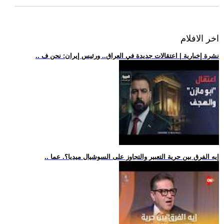
اخر الافلام
.. نشرة إخبارية | اعتقالات جديدة في العراق.. ورئيس إيران: نحن ف
.. إيه الفرق بين حرية التعبير والتجاوز على السوشيال ميديا؟. عما