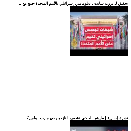
.. تحقيق لـ-دروب سايت-: دبلوماسي إسرائيلي بالأمم المتحدة جمع مع
.. نشرة إخبارية | مليشيا الحوثي تقصف النازحين في مأرب.. وأميركا