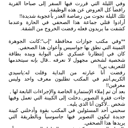
وفي الليلة التي قررت فيها السفر إلى صباحا القرية
رافضآ كل العروض عن هذه الوظيفة,
تلك الليلة نجوت من رصاصة الغدر بأعجوبة شديدة!!
أرادوا قتلي جماعة هذا الصحفي في الحارة وعندما
كشفت ما يريدون فعله رفضت الخروج من الشقة.
**وفي مكتب جوازات محافظة "إب":كانت الجوهرة
الثمينة التي نطق بها جواسيس وأعوان هذا الصحفي.
كان في إنتظارنا عسكري على البوابة وبيده بطاقة
شخصية لشخص مجهول لا نعرفه ..قال بإنه سيتخدمها
للتعريف بي!!
رفضت أنا عبارته من البداية وقلت له:ياسيدي
الكريم,أنتم في المكتب تطلبون معرف واحد وليس
معرفين!!
بعد أن تم إملاء الإستمارة الخاصة والإجراءات التابعة لها ,
جاءت فقرة التصوير..دخلت إلى الكبينة التي تعمل وفيها
شخص ..لأكون أنا الذي يليه..
سحبني أحد المسئولين في المكتب بقوة وأدخلني كبينة
جديدة ليكون التصوير فيها جاسوسيآ وبالطريقة التي
يريدها هذا الصحفي.