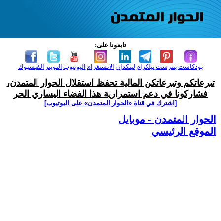
تابعونا على:
بودكاست
بنترست
تيلكرام
لينكدإن
الانستغرام
اليوتيوب
التويتر
الفيسبوك
تبرعاتكم وتبرعاتكن المالية تحفظ استقلال الحوار المتمدن،
فشاركونا في دعم استمرارية هذا الفضاء اليساري الحر
[اشترك في قناة ‫«الحوار المتمدن» على اليوتيوب]
الحوار المتمدن - موبايل
الموقع الرئيسي