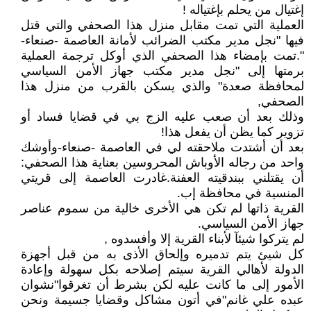
إغتيال من يحلم بإغتياله !
العملية التي تمت مقابل منزل هذا الصحفي والتي قتل
فيها "نجل مدير مكتب الضرائب لأمانة العاصمة -صنعاء-
".تمت بإمضاء هذا الصحفي الذي أوكل ترجمة العملية
برمتها إلى "نجل مدير مكتب جهاز الأمن السياسي
لمحافظة صعدة" والذي يسكن بالقرب من منزل هذا
الصحفي,
وذلك بعد أن صعب عليه الزج بي في قضايا فساد أو
تزوير كما يظن أن يفعل هذا!
بعد أن أشتدت ملاحقته لي في العاصمة -صنعاء-وأوشك
واحد من رجاله الأوباش المحروسين بعناية هذا الصحفي:
أن يقتلني ببندقيته العفنة.غادرت العاصمة إلى قريتي
المنسية في محافظة إب.
القرية ذاتها لم تكن هي الأخرى خالية من سموم عناصر
جهاز الأمن السياسي.
لم يتركوا شيئآ لأبناء القرية إلا وأفسدوه ,
كل شيئ يتم تدميره وإلحاق الأذى به من قبل أجهزة
الدولة لأهالي القرية سيتم إصلاحه بكل سهولة وإعادة
الأمور إلى ما كانت عليه لكن بشرط أن تغرقوا"نشوان
عبده علي غانم"في أتون مشاكل وقضايا جسيمة ونحن