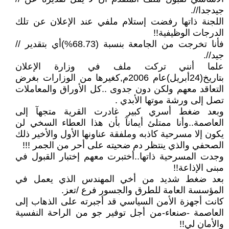
جيدجدا//.
اللجنة ذاتها رفضت إستلام ملفي عند الإعلان عن تلك
الدرجات الوظيفية!!
فأنا تخرجت من الجامعة بنسبة (68.73%)أي بتقدير //
جيد//.
علما أنني تركت ملف في وزارة الإعلان
بتاريخ(24أبريل)عام 2006م,كغيرها من الوزارات بغرض
التعاقد معهم ولكن دون جدوى ..كل الأوراق والمعاملات
تصل إلى ورشة موتها الأبدي .
وبعد ضغط أسري كبير غادرت القرية متجهآ إلى
العاصمة..وأنا ممتلئ أيمانآ بأن هذا العطاء السخي لن
يكون إلا مسرحية كاذبه وملفقة عناونها الأول والأخير ذلك
الصحفي والذي ينتظر دم ضحيته على أحر من الجمر !!!
وجدت المسرحية ذاتها..أختبرت معهم إختبار القبول في
مبنى الإذاعة!!
بعد ضغط شديد من أخي المهندس الذي يعمل في
المؤسسة العامة للطرق والجسور فرع /تعز.
كانت أجهزة الأمن السياسي قد أجبرته على الذهاب إلى
العاصمة -صنعاء-من أجل توفير جو من الراحة النفسية
والأمان لي!!