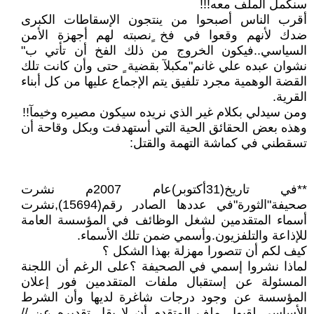
سنكمل الملف معه!!!
أقرب الناس أصبحوا من ينتجون الإسقاطات الكبرى
ضدك لأنهم وقعوا في فخ ٍنصبته لهم أجهزة الأمن
السياسي..فيكون الخروج من ذلك الفخ أن تأتي ب"
نشوان عبده علي غانم"مكبلآ بقضية ٍ حتى وأن كانت تلك
القضة الوهمية مجرد تلفيق يتم الإجماع عليها من كل أبناء
القرية.
ومن سيدلي بكلام غير الذي نريده سيكون مصيره وخيمآ!!
وهذه بعض الحقائق الحية التي أستهدفت وبكل وقاحة أن
تسقطني في كماشة التهمة والقتل:
**في تاريخ(31أكتوبر)عام 2007م نشرت
صحيفة"الثورة"في عددها الصادر رقم(15694),نشرت
أسماء المتقدمين لشغل الوظائف في المؤسسة العامة
للإذاعة والتلفزيون.وأسمي ضمن تلك الأسماء.
كيف لكم أن تتصورا مهزلة بهذا الشكل ؟
لماذا نشروا إسمي في الصحيفة ؟على الرغم أن اللجنة
المسئولة عن إستقبال ملفات المتقدمين فور إعلان
المؤسسة عن وجود درجات شاغرة لديها وأن الشرط
الأساسي لقبول ملف المتقدم أن لا يقل تقديره عن //