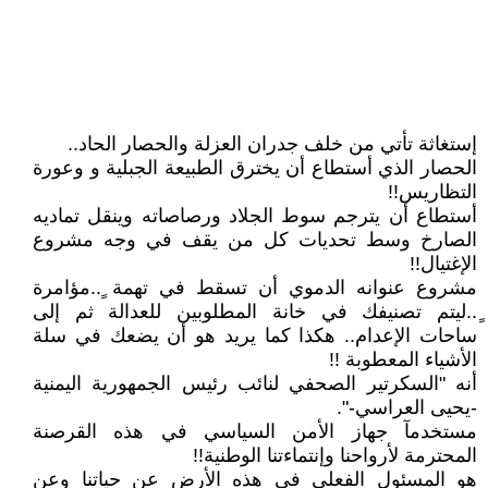
إستغاثة تأتي من خلف جدران العزلة والحصار الحاد..
الحصار الذي أستطاع أن يخترق الطبيعة الجبلية و وعورة
التظاريس!!
أستطاع أن يترجم سوط الجلاد ورصاصاته وينقل تماديه
الصارخ وسط تحديات كل من يقف في وجه مشروع
الإغتيال!!
مشروع عنوانه الدموي أن تسقط في تهمة ٍ..مؤامرة
ٍ..ليتم تصنيفك في خانة المطلوبين للعدالة ثم إلى
ساحات الإعدام.. هكذا كما يريد هو أن يضعك في سلة
الأشياء المعطوبة !!
أنه "السكرتير الصحفي لنائب رئيس الجمهورية اليمنية
-يحيى العراسي-".
مستخدمآ جهاز الأمن السياسي في هذه القرصنة
المحترمة لأرواحنا وإنتماءتنا الوطنية!!
هو المسئول الفعلي في هذه الأرض عن حياتنا وعن