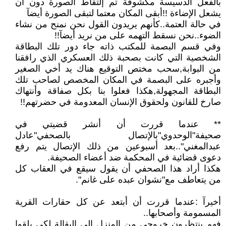
بالفعل الدسيسة مكشوفة تم إلتقاط الصورة دون أن
يشعل الإضاءة !!أبقى المكان معتما لتبقى الصورة أيضآ
في حالة العتمة..كأنهم يريدون القول نحن نمنح من نشاء
الضوء..نحن نسقط التهمه على من نريد أيضآ!!
وفي قسم البصمة للمكتب ذاته جاء دور تلك البطاقة
الشخصية التي كانت بصحبة ذلك العسكري الذي رافقنا
من البوابة,سحب مختص التوقيع هناك يد أخي الصغير
وأجبره على البصمة في المكان المخصص لصاحب تلك
البطاقة المجهولة,هكذا فعلوا بنا بكل صفاقة وأنتهاك
صارخ للقانون ولحقوق الإنسان المعدومة في حضرتهم!!
** عندما قررت أن أنشر قضيتي في
صحيفة"الوحدوي"بالإتصال بالصحفي"عادل
عبدالمغني"..بعد أسبوعين من ذلك الإتصال يتم رفع
دعوى قضائية في المحكمة ضد أعضاء الصحيفة.
هكذا أراد هذا الصحفي أن يقول سيقع في العقاب كل
من يتعاطف مع"نشوان عبده على غانم".
أخيرآ :عندما قررت أن أبتعد عن كل حقارات القرية
المسمومة وأصحابها..
فهم ينتظرون خروجي من المنزل إلى البقالة لكي يلقوا