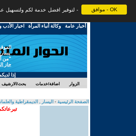
موافق - OK
لتوفير افضل خدمة لكم ولتسهيل عملي
أخبار عامة
-
وكالة أنباء المرأة
-
اخبار الأدب و
الموقع
يسارية
"من أج
حاز ال
إذا لديك
الزوار
اضافة/خدمات
بحث/الارشيف
الصفحة الرئيسية
-
اليسار , الديمقراطية والعلم
تبرعاتكم