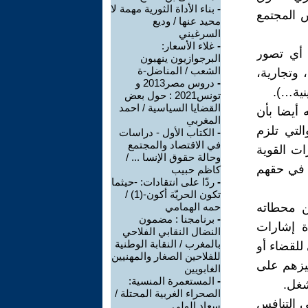
-
بناء الأداة الثورية مهمة لا
 المجتمع
محيد عنها / وديع
السرغيني
-
غلاء الأسعار:
د أي تصور
البرجوازيون ينهبون
الشعب / المناضل-ة
 وتجارية،
-
دروس مصر2013 و
نية…).
تونس2021 : حول بعض
القضايا السياسية / احمد
 أيضا بأن
المغربي
التي تلزم
-
الكتاب الأول - دراسات
في الاقتصاد والمجتمع
ات القوية
وحالة حقوق الإنسا ... /
ل في حقهم
كاظم حبيب
-
ردّا على انتقادات: -حيثما
تكون الحريّة أكون-(1) /
ن محطاته
حمه الهمامي
-
برنامجنا : مضمون
ة 1965 التي تلتها عدة إشارات
النضال النقابي الفلاحي
بالمغرب / النقابة الوطنية
للقضاء أو
للفلاحين الصغار والمهنيين
فيزهم على
الغابويين
-
المستعمرة المنسية:
شغل.
الصحراء الغربية المحتلة /
ى التنافس
سعاد الولي