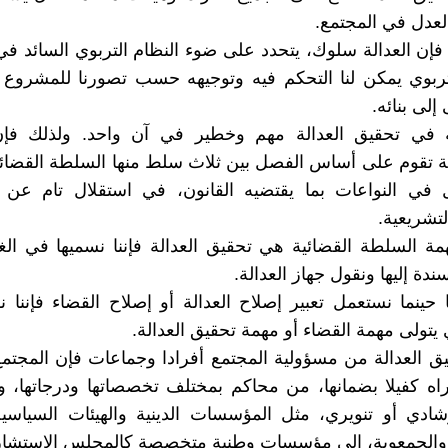
لعدل في المجتمع.
فإن العدالة سلوك، يتحدد على ضوء النظام التربوي السائد في
تربوي يمكن لنا التحكم فيه وتوجيهه حسب تصورنا للمشروع 
لى بنائه.
ة في تحقيق العدالة مهم وخطير في آن واحد. ولذلك فإن
ة تقوم على أساس الفصل بين ثلاث سلط منها السلطة القضائي
ل في النواعات بما يقتضيه القانون، في استقلال تام عن 
التشريعية.
مة السلطة القضائية هي تحقيق العدالة فإننا نسميها في ال
ندة إليها ونقول جهاز العدالة.
ا حينما نستعمل تعبير إصلاح العدالة أو إصلاح القضاء فإننا 
 يتولى مهمة القضاء أو مهمة تحقيق العدالة.
يق العدالة من مسؤولية المجتمع أفرادا وجماعات فإن المجتم
يراه كفيلا بضمانها، من محاكم بمختلف تخصصاتها ودرجاتها
شادي أو تنويري، مثل المؤسسات الدينية والهيئات السياسية 
 والجمعوية، إلى مؤسسات وطنية متخصصة كالمجلس الاستشا