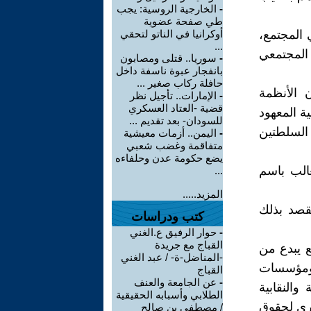
-
الخارجية الروسية: يجب
طي صفحة عضوية
 المجتمع،
أوكرانيا في الناتو لتحقي
...
المجتمعي
-
سوريا.. قتلى ومصابون
بانفجار عبوة ناسفة داخل
حافلة ركاب صغير ...
 الأنظمة
-
الإمارات.. تأجيل نظر
قضية -العتاد العسكري
ة المعهود
للسودان- بعد تقديم ...
السلطتين
-
اليمن.. أزمات معيشية
متفاقمة وغضب شعبي
يضع حكومة عدن وحلفاءه
غالب باسم
...
المزيد.....
نقصد بذلك
كتب ودراسات
-
حوار الرفيق ع.الغني
القباج مع جريدة
ع يبدع من
-المناضل-ة- / عبد الغني
، ومؤسسات
القباج
-
عن الجامعة والعنف
والنقابية
الطلابي وأسبابه الحقيقية
ري لحقوق
/ مصطفى بن صالح