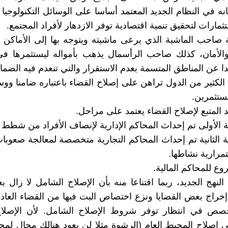
نه في النظام الجديد المعتمد أساسا على الوسائل التكنولوجيا 
مارات لتحقيق تنمية اقتصادية توفر الازدهار لأفراد المجتمع.
ة صاحب الماشية الذي يرعى ماشيته ويتوجه بها إلى الأماكن ا
 والأمان، كذلك صاحب الرأسمال يذهب بأمواله ليستثمرها ف
يدا عن المناطق المتسمة بعدم الاستقرار والتي تنعدم فيه الضما
الكثير من الدول تراهن على إصلاح القضاء باعتباره ضامنا وو
ستثمرين.
د المتبع لإصلاح القضاء يعتمد على مراحل.
 الأولى تم إحداث المحاكم الإدارية لإنصاف الأفراد من شطط ال
 الثانية تم إحداث المحاكم التجارية متخصصة لمعالجة صعوبات
رارية نشاطها.
ع للمحاكم المالية.
النهج الجديد، ربما اقتناعا منه بأن الإصلاح الشامل لا زال بع
إخراج بعض القضايا ونزع اختصاص البت فيها من القضاء العاد
صص في انتظار توفر شروط الإصلاح الشامل. لأن الإصلا
إصلاح المحيط العام (الرشوة مثلا لن يعود هنالك مجال لمحا