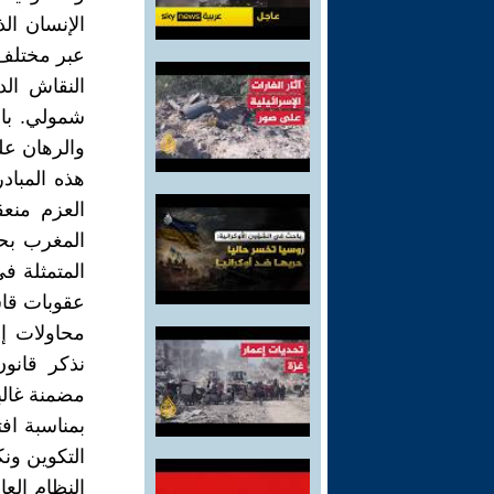
الإنسان ال
عبر مختلف ا
النقاش الد
شمولي. بال
والرهان عل
هذه المباد
العزم منعق
المغرب بحق
المتمثلة ف
عقوبات قاس
محاولات إ
مضمنة غالب
بمناسبة اف
التكوين ون
النظام الع