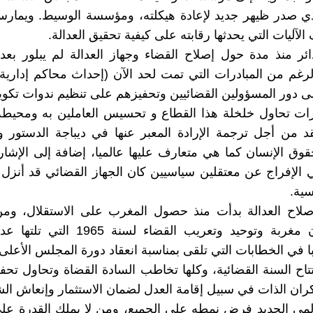
ذي صدر ظيهر جديد لإعادة هيكلته، ومؤسسة الوسيط. ويمارس
لآليات التي يحدثها رقابته على كيفية تحقيق العدالة.
ائر منذ مدة حول إصلاح القضاء وجهاز العدالة لم يبلور بع
رغم من المبادرات التي تمت لحد الآن (إحداث محاكم إدارية،
ى دور المسؤولين القضائيين وتحفيزهم على تنظيم ندوات تكوي
رات تحاول خلخلة هذا القطاع و تحسيس العاملين به ومحيطه
د من أجل ترجمة الإرادة المعبر عنها في ديباجة الدستور و
وق الإنسان كما هي متعارف عليها عالميا، إضافة إلى الإشار
ي الإفراج عن معتقلين سياسيين كان الجهاز القضائي قد أنز
ية.
صلاح العدالة بدأت منذ حصول المغرب على الاستقلال، وم
نذكر قانون مغربة وتوحيد وتعريب القضاء لسن
ا في الخطابات التي تلقى بمناسبة انعقاد دورة المجلس الأعلى 
تتاح السنة القضائية، وكلها تخاطب السادة القضاة وتحاول تح
كران الذات في سبيل إقامة العدل لضمان الاستثمار وإنعاش ال
المي الجديد فرض نمطه على الجميع، ومن لا يملك القدرة عل