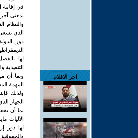
في إقامة ا
بمعنى آخر 
والنظام ال
الذي نسعى إ
دور الدول
الديمقراطي
لها بالفص
التنفيذية و
وبما أن مه
اخر الافلام
المهمة المس
ولذلك فإنن
الجهاز الذي
بما أن تحق
الآليات ما
لها دور إر
والحقوقية