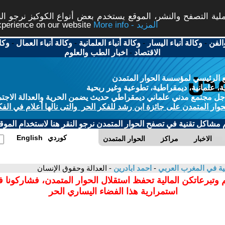
ة التصفح والنشر، الموقع يستخدم بعض أنواع الكوكيز نرجو النق
More info - المزيد
experience on our website
الفن
-
وكالة أنباء اليسار
-
وكالة أنباء العلمانية
-
وكالة أنباء العمال
-
وكا
الاقتصاد
-
اخبار الطب والعلوم
 الرئيسي لمؤسسة الحوار المتمدن
، علمانية، ديمقراطية، تطوعية وغير ربحية
ل مجتمع مدني علماني ديمقراطي حديث يضمن الحرية والعدالة الاجتم
حوار المتمدن على جائزة ابن رشد للفكر الحر والتى نالها أعلام في الفك
م مشاكل تقنية في تصفح الحوار المتمدن نرجو النقر هنا لاستخدام الموقع
كوردي
English
الاخبار
مراكز
الحوار المتمدن
انية في المغرب العربي
-
احمد ابادرين
- العدالة وحقوق الإنسان
 وتبرعاتكن المالية تحفظ استقلال الحوار المتمدن، فشاركونا 
استمرارية هذا الفضاء اليساري الحر