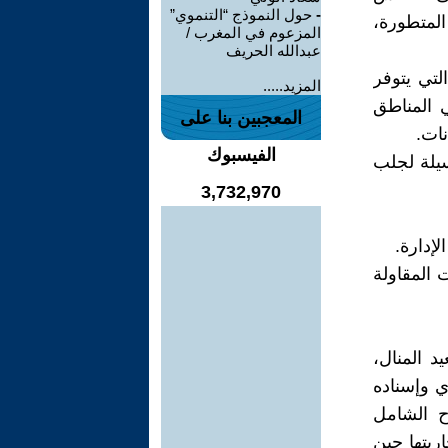
-
حول النموذج “التنموي”
المتطورة،
المزعوم في المغرب /
عبدالله الحريف
لتي يتوفر
المزيد.....
ي المناطق
المعجبين بنا على
نات.
الفيسبوك
سيلة لجلب
3,732,970
إدارة.
 المقاولة
يد المنال،
ي وإسناده
ح الشامل
ربتها حين