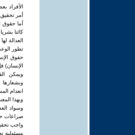
الأفراد بع
أمر تحقيق ا
أما حقوق ا
كائنا بشريا.
العدالة ل
تطور الوعي
حقوق الإنس
الإنسان) فإ
ويمكن الق
وبشعارها 
انعدام الم
وبهذا المع
وسواد العد
صراعات حر
واجب تحقيق
مسئولية تح