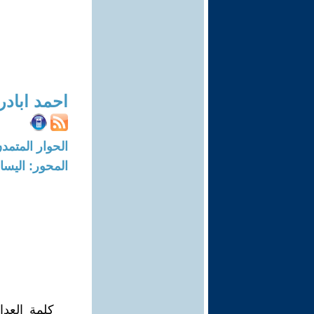
احمد ابادر
الحوار المتمدن-العدد: 2303 - 8
المحور: اليسا
كلمة العدا