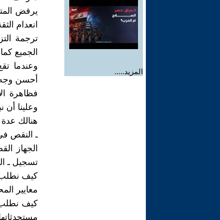
يرفض المت
انعدام الثق
ترجمة التز
الجميع كما
وعندما تقع
المزيد.....
أحسن وجه.
فظاهرة الإ
وعلينا أن 
هنالك عدة 
ـ النقص في
الجهاز ال
تسجيل ـ ال
كيف نطلب م
معايير المح
كيف نطلب 
مستحدثاتها