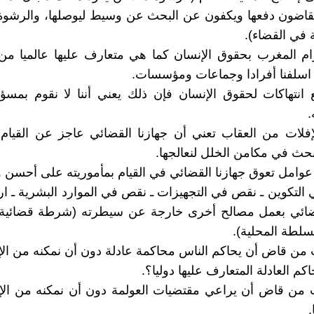
قاضون دفعها ويكفون عن البحث عن وسيط ليوصلها، والرشوة 
ة في القضاء).
ام المغرب بحقوق الإنسان كما هي متعارف عليها عالميا من
 اسلفنا أفرادا وجماعات ومؤسسات.
 انتهاكات لحقوق الإنسان فإن ذلك يعني أننا لا نقوم بمسؤو
فلات من العقاب تعني أن جهازنا القضائي عاجز عن القيام 
نبحث في مكامن الخلل لنعالجها.
عوامل تعوق جهازنا القضائي في القيام بمأموريته على أحسن و
 التكوين ـ نقص في التجهيزات ـ نقص في الموارد البشرية ـ ا
قضائي بعمل مصالح أخرى خارجة عن سيطرته (شرطة قضائية
سلطة المحلية).
ن قاض أن يحاكم الناس محاكمة عادلة دون أن نمكنه من الإ
اكم العادلة المتعارف عليها دوليا؟.
من قاض أن يراعي مقتضيات العولمة دون أن نمكنه من الإ
.