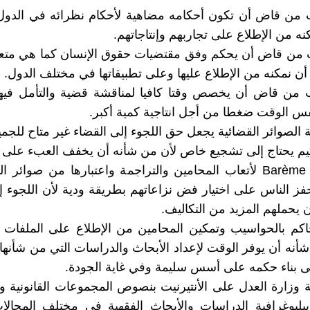
من قاض أن تكون أحكامه مضاهية لأحكام نظرائه في الدول 
ه من الإطلاع على تجاربهم وإنتاجاتهم.
من قاض أن يحكم وفق مقتضيات حقوق الإنسان كما هي متعا
 أن نمكنه من الإطلاع عليها وعلى تطبيقاتها في مختلف الدول.
من قاض أن يخصص وقتا كافيا لمناقشة قضية والتأمل فيه
س الوقت ضغطا من أجل انتاجية كمية أكبر.
 الصوائر القضائية يجعل حق اللجوء إلى القضاء غير متاح للجمي
يم يحتاج إلى تشجيع خاص لأن من شأنه أن يخفف العبء على ا
وضع سلم Barème لأتعاب المحامين والتراجمة واعتبارها من صوائ
فز الناس على اختيار فض نزاعاتهم بطريقة ودية لأن اللجوء إ
 يحملهم المزيد من التكاليف.
اكم بالحواسيب وتمكين المحامين من الإطلاع على الملفات 
أنه أن يوفر الوقت لإعداد الأبحاث والدراسات التي من شأنها
 بناء حكمه على أسس سليمة وفي غاية الجودة.
 وزارة العدل على الأنتيرنيت بنصوص المجموعات القانونية وا
بيليوغرافية الدراسات والأبحاث الفقهية في مختلف المجال