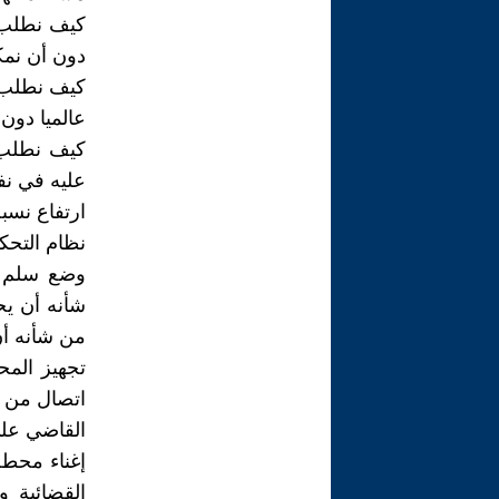
كيف نطلب 
دون أن نمكن
كيف نطلب 
عالميا دون
كيف نطلب 
عليه في نف
ارتفاع نسبة
نظام التحك
شأنه أن يح
من شأنه أن
تجهيز المح
اتصال من ش
القاضي على
إغناء محطة
القضائية و