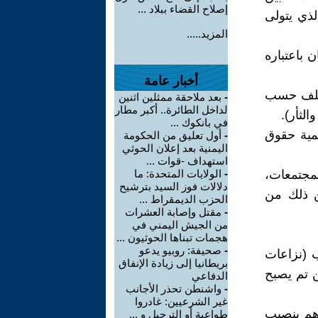
إصلاح القضاء ببلاد ...
ذي يتولى
المزيد.....
 باعتباره
أخبار عامة
ختلف حسب
-
بعد ملاحقة ممثلين اثنين
لداخل الطائرة.. أكبر مطار
لثأر).
في بانكوك ...
مية حقوق
-
أول تعليق من الحكومة
اليمنية بعد إعلان الحوثي
استهداف -قوات ...
مجتمعات،
-
الولايات المتحدة: ما
دلالات فوز السيد بترشيح
ن ذلك من
الحزب الديمقراط ...
-
مقتل وإصابة العشرات
من الجيش اليمني في
هجمات تبناها الحوثيون ...
-
صحيفة: روبيو يدعو
 (نزاعات
بريطانيا إلى زيادة الإنفاق
 تم يصبح
الدفاعي
-
واشنطن تحذر الأجانب
غير الشرعيين: غادروا
اهم بنصيب
طواعية أو الترحيل و ...