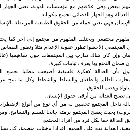
ضهم ببعض وفي علاقتهم مع مؤسسات الدولة، تعني الجهاز ال
لعدالة وهو الجهاز القضائي بجميع مكوناته.
لإنسان فهي تعني جملة من الحقوق الطبيعية المرتبطة بالإنسان
ها مفهوم مجتمعي ويختلف المفهوم من مجتمع إلى آخر كما ي
 المجتمعي (لاحظوا تطور عقوبة الإعدام مثلا وتطور القصاص وا
ان وإن كان هناك تقارب بين المجتمعات حول مفاهيمها (عال
ن ضمان التمتع بها يعرف تباينات كبيرة.
ول بأن العدالة كفكرة فلسفية أصبحت مطلبا لجميع ال
نحارب الظلم والطغيان والتسلط والشطط وكل ما ينتج ع
ساواة وهضم للحقوق.
نى تصبح العدالة من أرقى حقوق الإنسان.
الة داخل المجتمع تحصين له من أي نوع من أنواع الإضطراب
وب) بحيث يصبح المجتمع برمته جانحا للسلم والتسامح. ومن
 العدالة حقا لكل فرد من أفراد المجتمع
قيق العدالة تقع على الجميع، افرادا وهيئات منظمة، كل يس