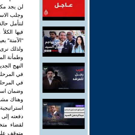
لن يجد مكا
وجلب الاستث
لنتأمل حال
فيها الكلأ
"الآمنة" بع
ولذلك نرى 
وطمأنة الم
النهج الجدي
في المرحلة
في المرحلة
وضمان استم
وهناك مشرو
استراتيجية 
دفعته إلى 
لقضاء متخ
متوقف على 