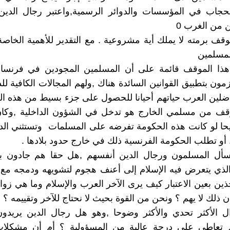
الحجاب في المؤسسات والدوائر الرسمية,واعتبر رجال الدين
 من الغرب 0
موقف برمته لا يملك أية مشروعية . مع التقدير للأهمية الخاص
لمسلمين
ا الموقف قائمة على أن المسلمين المجودين في فرنسا ه
مون بتطبيق القوانين السائدة هناك ,ولهم المجالات الكافية ل
مناضلين العرب حياتهم أحيانا للحصول على جزء بسيط من هذه ا
موقف من مسلمي الخارج هو تدخل في الشؤون الداخلية ,وكا
ا لو كانت هذه الحكومة تفرضه على المسلمات وتستثني الدي
 أو تطلب الحكومة الفرنسية ذلك في خارج حدود بلادها .
أل المسلمون ورجال الدين أنفسهم ,هل حقا هم جادون بأن
لذي يتعرض فيه الإسلام إلى أعنف هجوم لتشويهه ودمجه مع تع
ن بعين الاعتبار كيف يرى الآخر العرب والإسلام وما هي زوايا
 ذلك لا يهم ؟ ونحن من القوة بحيث لا نحتاج للآخر وتقييمه ؟
ل الأكثر تحدي والأكثر وضوحا ,وهو هل رجال الدين يريدون
تعاطي على درجة عالية من المسؤولية ؟ أم أن مشكلات 