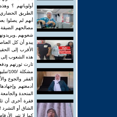
أولوياتهم ؟ وهذ
الطريق الحضاري و
أنهم لم يصلوا بع
مصالحهم الضيقة ا
شعوبهم ,ويريدونه
يبدو أن كل العناصر
الأقرب إلى الحقي
هذه الشعوب إلى ال
ثارت ثورتهم ودفع
الفقر والجوع وال
أدمغتهم وإجهادها 
المتحدة والجامعة 
فقرة أخرى أن ثلث
الشاق أو التشرد !!
كما لا تثير الأرق