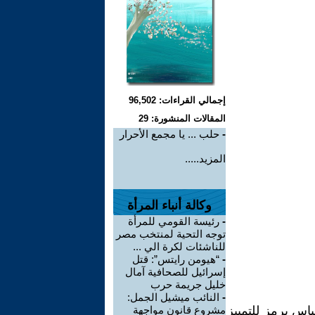
إجمالي القراءات: 96,502
المقالات المنشورة: 29
-
حلب ... يا مجمع الأحرار
المزيد.....
وكالة أنباء المرأة
-
رئيسة القومي للمرأة
توجه التحية لمنتخب مصر
للناشئات لكرة الي ...
-
“هيومن رايتس”: قتل
إسرائيل للصحافية آمال
خليل جريمة حرب
-
النائب ميشيل الجمل:
باس يرمز للتمييز
مشروع قانون مواجهة