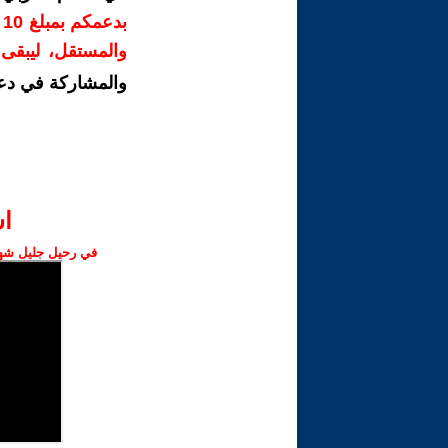
ب
والمستقل، ليبقى ص
والمشاركة في دع
ا‫
في رحيل جليل شهبا