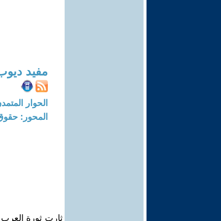
مفيد ديوب
الحوار المتمدن-العدد: 712 - 04
المحور: حقوق 
ثارت ثورة العرب ا