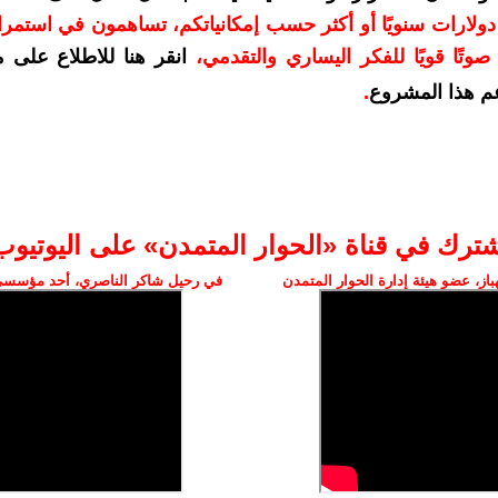
دعمكم بمبلغ 10 دولارات سنويًا أو أكثر حسب إمكانياتكم، تساهمون في استم
وتًا قويًا للفكر اليساري والتقدمي
،
انقر هنا للاطلاع على 
م هذا المشروع
.
شترك في قناة «الحوار المتمدن» على اليوتيوب
ز، عضو هيئة إدارة الحوار المتمدن
في رحيل شاكر الناصري، أحد مؤسسي 