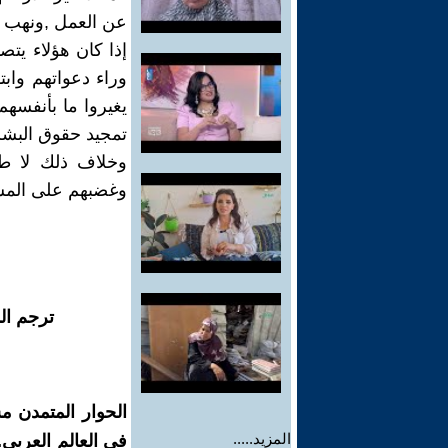
عن العمل ,ونهب ال
إذا كان هؤلاء يت
وراء دعواتهم وابت
تمجيد حقوق البشر 
وخلاف ذلك لا طر
وغضبهم على المشك
ترجم ال
الحوار المتمدن م
المزيد.....
في العالم العربي