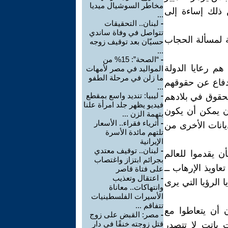
مخاطر السوشيال ميديا
 ذلك إساءة إلى
...
-
لبنان.. التحقيقات
تتواصل في وفاة ساندي
ة لمسألة الحجاب
حسيّان بعد توقيف زوجه
...
-
“الصحة”: 15% من
م رعايا الدولة
المواليد في مصر لأمهات
ما زلن في مرحلة الطفو
لدفاع عن حقوقهم
...
-
ليبيا: تنديد واسع بمقطع
لحقوق في بلادهم
فيديو يظهر جلد امرأة علنا
ن يمكن أن يكون
بتهمة الزن ...
-
أثرياء فقراء.. الأسعار
انات الأخرى من
تلتهم مائدة الأسرة
الإيرانية
-
لبنان.. توقيف معتدي
 يقدموا للعالم
بجرائم ابتزاز واغتصاب
اويذ الإرهاب ــ
على فتاة قاصر
-
اعتقال وتعذيب
 الرؤيا التي يرى
وانتهاكات.. معاناة
الأسيرات الفلسطينيات
تتفاقم ...
 أن يتعاطوا مع
-
مصر: القبض على زوج
قتل زوجته خنقًا في دار
باتت لا تتصدر