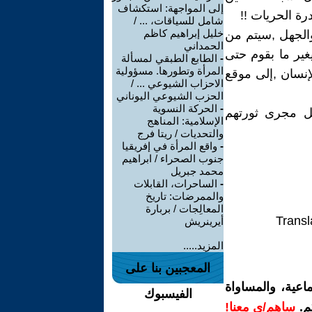
إلى المواجهة: استكشاف
رة الحريات !!
شامل للسياقات، ... /
خليل إبراهيم كاظم
والجهل ,سيتم من
الحمداني
يغير ما بقوم حتى
-
الطابع الطبقي لمسألة
المرأة وتطورها. مسؤولية
لم للإنسان ,إلى موقع
الاحزاب الشيوعي ... /
الحزب الشيوعي اليوناني
-
الحركة النسوية
يل مجرى ثورتهم
الإسلامية: المناهج
والتحديات / ريتا فرج
-
واقع المرأة في إفريقيا
جنوب الصحراء / ابراهيم
محمد جبريل
-
الساحرات، القابلات
والممرضات: تاريخ
المعالِجات / بربارة
Transl
أيرينريش
المزيد.....
المعجبين بنا على
اعية، والمساواة
الفيسبوك
م.
ساهم/ي معنا!