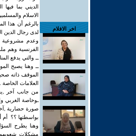
الديني بما فيها 
الاسلام والمسلمين
بالرغم أن هذا ال
اخر الافلام
لدى رجال الدين ا
وعدم مشروعية هذ
الفرنسية وهم ملز
ــ والتي يدفع ال
ــ وهنا يصبح ال
الموقف ذاته صحيح
العلامات الخاصة .
من جانب آخر ,يس
ـوخاصة الغربي وا
صورة حضارية ,آخذي
بواسطتها ؟؟ أم أن
وهنا يطرح السؤا
مشكلات شعوبهم 