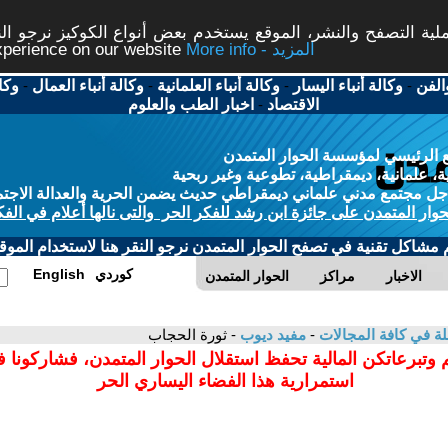
ة التصفح والنشر، الموقع يستخدم بعض أنواع الكوكيز نرجو النق
More info - المزيد
experience on our website
الفن
-
وكالة أنباء اليسار
-
وكالة أنباء العلمانية
-
وكالة أنباء العمال
-
وكا
الاقتصاد
-
اخبار الطب والعلوم
 الرئيسي لمؤسسة الحوار المتمدن
، علمانية، ديمقراطية، تطوعية وغير ربحية
ل مجتمع مدني علماني ديمقراطي حديث يضمن الحرية والعدالة الاجتم
حوار المتمدن على جائزة ابن رشد للفكر الحر والتى نالها أعلام في الفك
م مشاكل تقنية في تصفح الحوار المتمدن نرجو النقر هنا لاستخدام الموقع
كوردي
English
الاخبار
مراكز
الحوار المتمدن
لة في كافة المجالات
-
مفيد ديوب
- ثورة الحجاب
 وتبرعاتكن المالية تحفظ استقلال الحوار المتمدن، فشاركونا 
استمرارية هذا الفضاء اليساري الحر