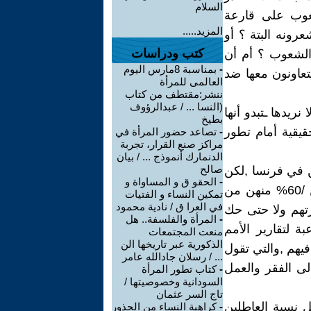
السلام
شعوب على قارعة
المزيد.....
رونه البتة ؟ أو
كتب ودراسات
 الشعوب ؟ أم أن
-
بمناسبة 8مارس اليوم
تعاونون معها ضد
العالمى للمرأة
ننشر:مقتطف من كتاب
(النسا ... / عبدالرؤوف
نريدها ـتبدو أنها
بطيخ
قيقية أمام تطور
-
تصاعد حضور المرأة في
مراكز صنع القرار، تجربة
الدنمارك أنموذج ... / بيان
صالح
ن في فرنسا ,لكن
-
الحقو ق و المساواة و
مشكلة /100/مليون امرأة عربية مسلمة في بلادنا يعانين من الظلم ,وأكثر من /60% منهن من
تمكين النساء و الفتيات
في العرا ق / نادية محمود
رتهم ولا حتى حك
-
المرأة والفلسفة.. هل
بة لتقارير الأمم
منعت المجتمعات
الذكورية عبر تاريخها الن
فيهم ,والتي تقول
... / رسلان جادالله عامر
لى الفقر والعمل
-
كتاب تطور المرأة
السودانية وخصوصيتها /
تاج السر عثمان
ثل نسبة العاطلين
-
كراهية النساء من الجذور