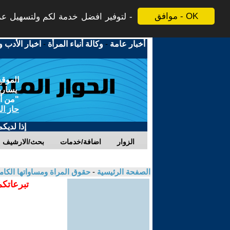
موافق - OK
لتوفير افضل خدمة لكم ولتسهيل عملي
أخبار عامة
-
وكالة أنباء المرأة
-
اخبار الأدب و
الموقع
يسارية
"من أج
حاز ال
إذا لديك
الزوار
اضافة/خدمات
بحث/الارشيف
الصفحة الرئيسية
-
حقوق المراة ومساواتها الكام
تبرعاتكم