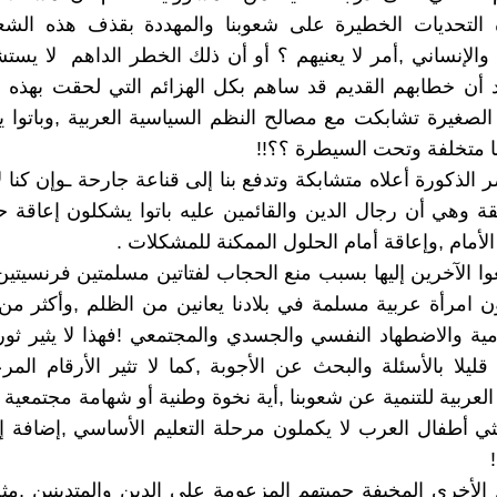
ه التحديات الخطيرة على شعوبنا والمهددة بقذف هذه ال
الإنساني ,أمر لا يعنيهم ؟ أو أن ذلك الخطر الداهم لا يستشع
د أن خطابهم القديم قد ساهم بكل الهزائم التي لحقت بهذه
لصغيرة تشابكت مع مصالح النظم السياسية العربية ,وباتوا ي
ا متخلفة وتحت السيطرة ؟؟!!
 الذكورة أعلاه متشابكة وتدفع بنا إلى قناعة جارحة ـوإن كنا لا 
قة وهي أن رجال الدين والقائمين عليه باتوا يشكلون إعاقة ح
أمام ,وإعاقة أمام الحلول الممكنة للمشكلات .
وا الآخرين إليها بسبب منع الحجاب لفتاتين مسلمتين فرنسيتي
أمية والاضطهاد النفسي والجسدي والمجتمعي !فهذا لا يثير ثو
قليلا بالأسئلة والبحث عن الأجوبة ,كما لا تثير الأرقام المرع
العربية للتنمية عن شعوبنا ,أية نخوة وطنية أو شهامة مجتمعية 
ي أطفال العرب لا يكملون مرحلة التعليم الأساسي ,إضافة إ
ام الأخرى المخيفة حميتهم المزعومة على الدين والمتدينين ,م