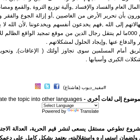
مال العام والفساد والإفساد ,وآلية توزيع الثروة ,والقمع ومصاد
صورون بأن تحرير الأرض من الغاصبين ,أو إزالة الجوع والفقر 
هالاتهم إلى الله ,فهم يخدعون أنفسهم ويخدعوننا ,لأن الله لا 
يغيروا ما بأنفسهم 000ما لم ينتقل رجال الدين من موقع تمجيد الواقع الظا
والدفاع عنها ,وإيجاد الحلول لمشكلاتهم .
يق أمام المسلمين سوى تجاوز أولئك ( الإعاقات), وتحو
لات الكبرى وأسبابها .
#مفيد_ديوب (هاشتاغ)
موضوع إلى لغات أخرى -
ate the topic into other languages
Powered by
Translate
شروع تطوعي مستقل يسعى لنشر قيم الحرية، العدالة الاجتم
. ولضمان استمراره واستقلاليته، يعتمد بشكل كامل على دعمك