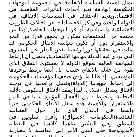
تتمثل أهمية السياسة الانفاقية في مجموعة التوجهات
الحكومية الهادفة نحو أحداث التأثيرات المناسبة في
الاقتصاد,وينجم الاختلاف في السياسات الانفاقية في
الدولة الواحدة وفي كل الاقتصادات عن اختلاف الظروف
الاجتماعية والسياسية, أو عن التوجهات الخاصة, وما من
مجتمع من المجتمعات يمكن أن يحقق قدرا من النمو
والاستقرار دون أن تكون سياسة الأنفاق الحكومي قد
مثلت في تحقيقها دورا رئيسيا بغض النظر عن المستوى
الذي تؤدي فيه الدولة مهامها الاقتصادية, بمعنى أن ارتباط
السياسة المالية بموقع الدولة لا بمستوى النطاق الذي
تقوم من خلاله بالأنفاق حسب, بل أيضا يرتبط بوجودها
المؤسسي , إذ غالبا ما يؤدي ضعف المؤسسات الحكومية
إلى إحباط جهودها (الدولة)وفشل برامجها في توجيه
الأنفاق بشكل عقلاني, لهذا يفقد الأنفاق الحكومي دلالته
الايجابية وينخرط ضمن الأفعال المؤثرة سلبا في النمو
والاستقرار. وللأهمية هذه شغل الأنفاق الحكومي حيزا
واسعا في الجدل الذي دار حول المتقابلة
الشائعة((الحكومات- الأسواق)) وافرز أسلوبين في
المنطق وفي التفكير ساهما كلاهما في التغطية
الأيديولوجية حتى انتهى الأمر إلى مفاضلة لا معيارية