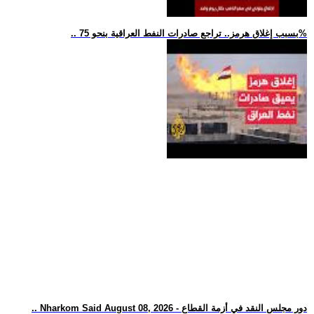
.. بسبب إغلاق هرمز.. تراجع صادرات النفط العراقية بنحو 75%
.. Nharkom Said August 08, 2026 - دور مجلس النقد في أزمة القطاع