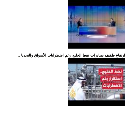
.. ارتفاع طفيف بصادرات نفط الخليج رغم اضطرابات الأسواق والتحديا