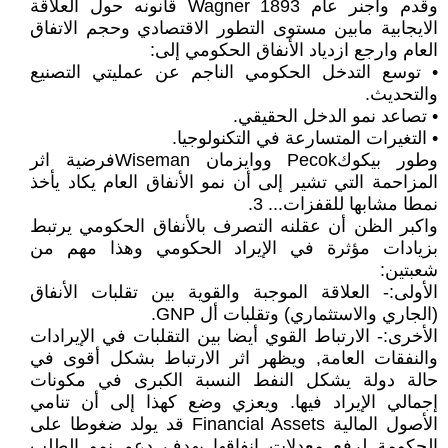
وقدم واجنر عام Wagner 1893 قانونه حول العلاقة
الايجابية مابين مستوى التطور الاقتصادي وحجم الاتفاق
العام وارجع ازدياد الأنفاق الحكومي إلى:
• توسع التدخل الحكومي الناجم عن عمليتي التصنيع
والتحديث.
• تصاعد نمو الدخل الحقيقي.
• التغيرات المتسارعة في التكنولوجيا.
وطور بيكوكPecok ووايزمان Wisemanفرضية اثر
المزاحمة التي تشير إلى أن نمو الأنفاق العام يكاد يأخذ
نمطا مشابها للقفزات... 3.
واكبر الظن أن عقلنه التصرف بالأنفاق الحكومي يرتبط
بزيادات مؤثرة في الإيراد الحكومي وهذا مهم من
شعبتين:
الأولى:- العلاقة الموجبة والقوية بين تقلبات الأنفاق
(الجاري والاستثماري) وتقلبات أل GNP.
الأخرى:- الارتباط القوي أيضا بين التقلبات في الإيرادات
والنفقات العامة, ويظهر اثر الارتباط بشكل أقوى في
حالة دولة يشكل النفط النسبة الكبرى في مكونات
إجمالي الإيراد فيها. ويعزي وضع كهذا إلى أن تنامي
الأصول المالية Financial Assets قد يولد ضغوطا على
الحكومة لرفع معدلات إنفاقها بهدف دعم نمو الطلب