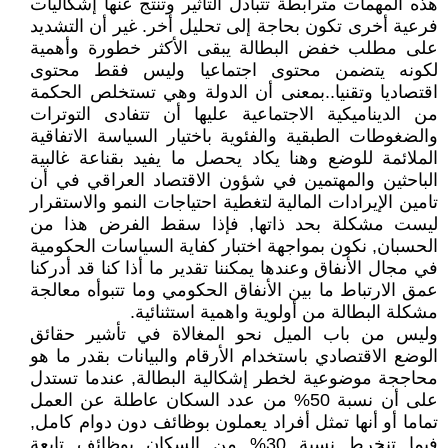
هذه المهمات مترابطة تتبادل التأثير وتنتج عنها إشكاليات
فرعية أخرى تكون بحاجة إلى تحليل أخر. غير أن التشديد
على مطلب خفض البطالة يبقى الأكثر خطورة وأهمية
لكونه يتضمن محتوى اجتماعيا وليس فقط محتوى
اقتصاديا وتقنيا..بمعنى أن الدولة وهي تستخلص الحكمة
من الديناميكية الاجتماعية عليها أن تتفادى التوترات
والضغوطات الطبقية والفئوية باختيار السياسة الاتفاقية
الملائمة للوضع وهنا يكاد يحصل ما يفيد بقناعة غالبية
الباحثين والمهتمين في شؤون الاقتصاد العراقي في أن
تامين الإيرادات المالية لتغطية احتياجات النمو والاستقرار
ليست مشكلة بحد ذاتها, فإذا سقط الفرض هذا من
الحسبان, نكون بمواجهة اختبار كفاية السياسات الحكومية
في مجال الأنفاق وعندها يمكننا تقدير ما أذا كنا قد أدركنا
عمق الارتباط ما بين الأنفاق الحكومي وما تتبوأه معالجة
مشكلة البطالة من أولوية واهمية استثنائية.
وليس من باب الميل نحو المغالاة في تأشير حقائق
الوضع الاقتصادي باستخدام الأرقام والبيانات بقدر ما هو
محاججة موضوعية لخطر إشكالية البطالة, عندما تستدل
على أن نسبة 50% من عدد السكان عاطلة عن العمل
تماما أو أنها تمثل أفراد يعملون بوظائف دون دوام كامل,
فيما تنخرط نسبة 30% من السكان بوظائف تابعة