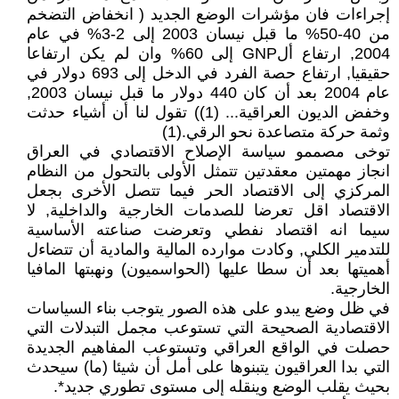
إجراءات فان مؤشرات الوضع الجديد ( انخفاض التضخم
من 40-50% ما قبل نيسان 2003 إلى 2-3% في عام
2004, ارتفاع ألGNP إلى 60% وان لم يكن ارتفاعا
حقيقيا, ارتفاع حصة الفرد في الدخل إلى 693 دولار في
عام 2004 بعد أن كان 440 دولار ما قبل نيسان 2003,
وخفض الديون العراقية... (1)) تقول لنا أن أشياء حدثت
وثمة حركة متصاعدة نحو الرقي.(1)
توخى مصممو سياسة الإصلاح الاقتصادي في العراق
انجاز مهمتين معقدتين تتمثل الأولى بالتحول من النظام
المركزي إلى الاقتصاد الحر فيما تتصل الأخرى بجعل
الاقتصاد اقل تعرضا للصدمات الخارجية والداخلية, لا
سيما انه اقتصاد نفطي وتعرضت صناعته الأساسية
للتدمير الكلي, وكادت موارده المالية والمادية أن تتضاءل
أهميتها بعد أن سطا عليها (الحواسميون) ونهبتها المافيا
الخارجية.
في ظل وضع يبدو على هذه الصور يتوجب بناء السياسات
الاقتصادية الصحيحة التي تستوعب مجمل التبدلات التي
حصلت في الواقع العراقي وتستوعب المفاهيم الجديدة
التي بدا العراقيون يتبنوها على أمل أن شيئا (ما) سيحدث
بحيث يقلب الوضع وينقله إلى مستوى تطوري جديد*.