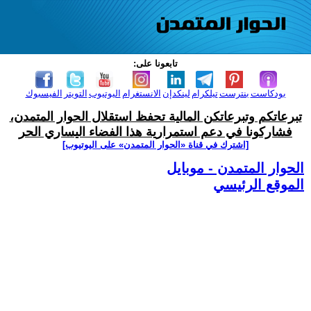
تابعونا على:
بودكاست
بنترست
تيلكرام
لينكدإن
الانستغرام
اليوتيوب
التويتر
الفيسبوك
تبرعاتكم وتبرعاتكن المالية تحفظ استقلال الحوار المتمدن،
فشاركونا في دعم استمرارية هذا الفضاء اليساري الحر
[اشترك في قناة ‫«الحوار المتمدن» على اليوتيوب]
الحوار المتمدن - موبايل
الموقع الرئيسي