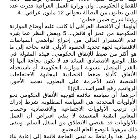
للقطاع الحكومي.. وان وزارة العمل العراقية قدرت عدد
الذين يعانون من البطالة بحوالي 12 مليون عراقي...4.
رؤيتنا تندرج ضمن خطين:-
أولهما: أن الاقتصاد العراقي أيا كانت عليه أوضاع الموازنة
الحكومية من عجز أو فائض... 5 وبغض النظر عما يثيره
عدم الاستقرار المالي من إحراج لواضعي السياسات
الاقتصادية لجهة تحديد الخطوة الأولى, فانه بحاجة إلى ما
هو أكثر من ضبط للإنفاق الحكومي.. فهذه المقولة في
ظل الوضع الاقتصادي السائد قد لا نكون بحاجة أليها إلا
بالقدر المتصل بتسوية الموازنة الحكومية أو باستخدام
الأنفاق كأداة ضغط اقتصادية لمجابهة الاحتجاجات
الشعبية (شد الأحزمة على البطون, تجميد الأجور,
الرواتب, رفع الضرائب....الخ)!!
أخرهما: أن سياسة ملائمة لتوجيه الأنفاق الحكومي نحو
الأولويات المحددة هي السياسة المطلوبة. شرط إدراك
أن ترتيب الأولويات الاجتماعية والاقتصادية وحسب
المعايير التقنية المعتمدة لا ينفي افتراض أن العمل
بالأولويات قد يقتضي الانطلاق من أسفل السلم, ويبقى
ذلك مرهونا بالوضع العام للمجتمع.
وقبل هذا وارتباطا به تبقى الحاجة قائمة إلى إعادة بناء