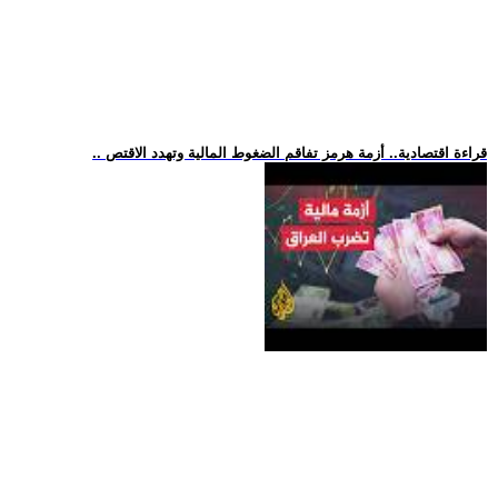
.. قراءة اقتصادية.. أزمة هرمز تفاقم الضغوط المالية وتهدد الاقتص