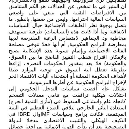
لمتقابلتين ترى ضرورتهما وحيويتهما للنمو والاستقرار.إلا
أن المثير في ما تمخض عن الجدالات هو الكم المتناسق
من الافتراضات التقنية التي ينبغي على واضعي
السياسات المالية احترامها, وليس من ضمنها, بالطبع, ما
يتصل بوجهة نظر الطبقات الاجتماعية حيال السياسات
الاتفاقية وما أذا كانت هذه (السياسات) ظرفية تستهدف
مخاطبة ود الجماهير لامتصاص الرغبة المفترضة لديها
بمعارضة البرامج الحكومية, أم أنها فعلا تتوخي مصلحة
الفئات الاجتماعية وبإتمام تسوية هذه الإشكالية يصبح
بالإمكان اقتراح شطب التمييز الفاضح ما بين (السوق-
والحكومة) فلا يعد بمقدور الحكومات التصرف إزاءها
بطريقة تعطل آلية السوق عن توجيه الموارد طبقا
لأهداف الحكومة المعلنة,أو استخدام آليات الاقتصاد الحر
لإخراج البرامج الحكومية عن أطرها المرسومة.
بشكل عام أفضت سياسات التدخل الحكومي إلى
اختلالات هيكلية ترافقت مع تنامي معدلات التضخم
كاتجاه عام واستدعى السقوط في (مأزق التنمية الحرج)
استعادة التأثير الخارجي لتلافي الصدع العظيم في البنية
المجتمعة, فكانت برامج وسياسات IMFوال IBRD في
التكيف الهيكلي والتثبيت الاقتصادي مدخلا للدولة
التصحيحية بعد أن بدأت الدولة الإنمائية بمراجعة حصائل