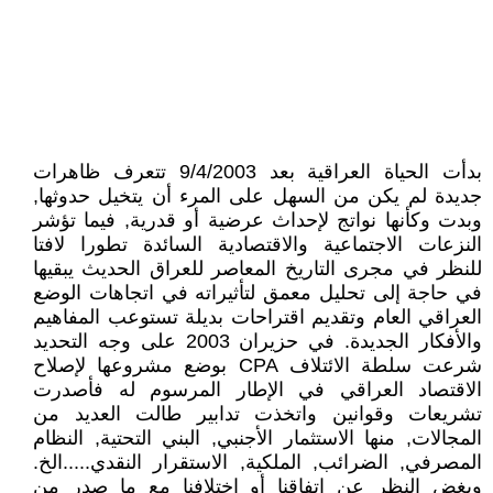
بدأت الحياة العراقية بعد 9/4/2003 تتعرف ظاهرات
جديدة لم يكن من السهل على المرء أن يتخيل حدوثها,
وبدت وكأنها نواتج لإحداث عرضية أو قدرية, فيما تؤشر
النزعات الاجتماعية والاقتصادية السائدة تطورا لافتا
للنظر في مجرى التاريخ المعاصر للعراق الحديث يبقيها
في حاجة إلى تحليل معمق لتأثيراته في اتجاهات الوضع
العراقي العام وتقديم اقتراحات بديلة تستوعب المفاهيم
والأفكار الجديدة. في حزيران 2003 على وجه التحديد
شرعت سلطة الائتلاف CPA بوضع مشروعها لإصلاح
الاقتصاد العراقي في الإطار المرسوم له فأصدرت
تشريعات وقوانين واتخذت تدابير طالت العديد من
المجالات, منها الاستثمار الأجنبي, البني التحتية, النظام
المصرفي, الضرائب, الملكية, الاستقرار النقدي.....الخ.
وبغض النظر عن اتفاقنا أو اختلافنا مع ما صدر من