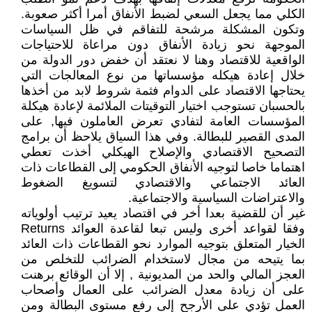
الكلي مما يجعل السعي لضبط الأنفاق أمرا أكثر صعوبة.
وتكون المشكلة مرشحة للتفاقم في ظل السياسات
الموجهة نحو زيادة الأنفاق دون مراعاة للاحتياجات
الواقعية للاقتصاد وهنا لا نعتقد أن خفض دور الدولة من
خلال إعادة هيكله مؤسساتها من نوع المعالجات التي
يحتاجها الاقتصاد على الدوام فثمة شروط لابد من أخذها
بالحسبان تستوجب اختيار التوقيتات الملائمة لإعادة هيكلة
المؤسسات العامة لتفادي تعرض العاملون فيها, على
المدى القصير للبطالة. وفي هذا السياق يلاحظ أن برامج
التصحيح الاقتصادي والإصلاح الهيكلي أخذت تعطي
اهتماما خاصا لتوجيه الأنفاق الحكومي إلى القطاعات ذات
العائد الاجتماعي والاقتصادي لتسويغ الضغوط
والاعتراضات السياسية والاجتماعية.
غير أن للقضية بعدا أخر في اقتصاد يعيد ترتيب أولوياته
وفقا لقواعد أخرى وليس تبعا لقاعدة العوائد Returns
الخيار المتعلق بتوجيه الموارد نحو القطاعات ذات العائد
بما يتيحه من مجال لاستخدام الضرائب للتخلص من
العجز المالي والحد من المديونية , إلا أن الوقائع برهنت
على أن زيادة معدل الضرائب على العمال وأصحاب
العمل تؤدي على الأرجح إلى رفع مستوى البطالة ومن