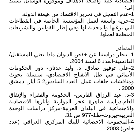
اقتصادية كلية واضحة الأهداف وموفورة الوسائل تستند
إلى:-
1-عدم التعجل في تحرير الاقتصاد من هيمنة الدولة.
2-حرية واسعة لعمل المؤسسة الخاصة في القطاعات
التي ترغبها والمجدية لها وفي إطار القوانين والتشريعات
المنظمة لعملها.
المصادر
1- ينظر دراستنا عن خفض الديوان ماذا يعني للمستقبل/
القادسية-العدد 6 لسنة 2004.
2-علي توفيق صادق, د. وليد عدنان- دور الحكومات
الأنمائي في ظل الانفتاح الاقتصادي- سلسلة بحوث
ومناقشات حلقات عمل- العدد السادس2-5 أيار, دمشق
2000 .
3-د. عبد الرزاق الفارس- الحكومة والفقراء والإنفاق
العام-دراسة ظاهرة عجز الموازنة وأثارها الاقتصادية
والاجتماعية في البلدان العربية-مركز دراسات الوحدة
العربية-بيروت-ط1-977 ص 31.
4-المجموعة الاحصائية للبنك المركزي العراقي (عدد
خاص) 2003.