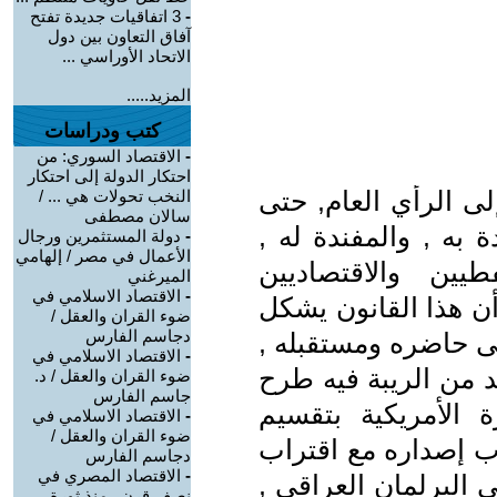
-
3 اتفاقيات جديدة تفتح
آفاق التعاون بين دول
الاتحاد الأوراسي ...
المزيد.....
كتب ودراسات
-
الاقتصاد السوري: من
احتكار الدولة إلى احتكار
ى الرأي العام, حتى
النخب تحولات هي ... /
سالان مصطفى
ة به , والمفندة له ,
-
دولة المستثمرين ورجال
الأعمال في مصر / إلهامي
يين والاقتصاديين
الميرغني
-
الاقتصاد الاسلامي في
أن هذا القانون يشكل
ضوء القران والعقل /
دجاسم الفارس
لى حاضره ومستقبله ,
-
الاقتصاد الاسلامي في
 من الريبة فيه طرح
ضوء القران والعقل / د.
جاسم الفارس
ة الأمريكية بتقسيم
-
الاقتصاد الاسلامي في
ضوء القران والعقل /
رب إصداره مع اقتراب
دجاسم الفارس
-
الاقتصاد المصري في
البرلمان العراقي ,
نصف قرن.. منذ ثورة