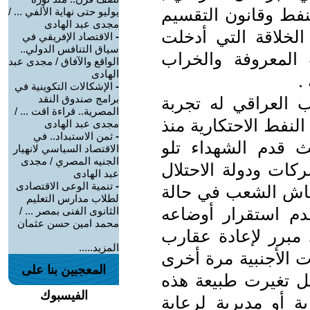
نفط وقانون التقسيم
يوليو حتى نهاية الألفي ... /
مجدى عبد الهادى
لخلاقة التي أدخلت
-
الاقتصاد الإفريقي في
سياق التنافس الدولي..
المعروفة والخراب
الواقع والآفاق / مجدى عبد
الهادى
.
-
الإشكالات التكوينية في
برامج صندوق النقد
ب العراقي له تجربة
المصرية.. قراءة اقت ... /
نفط الاحتكارية منذ
مجدى عبد الهادى
-
ثمن الاستبداد.. في
يث قدم الشهداء تلو
الاقتصاد السياسي لانهيار
الجنيه المصري / مجدى
ات ودولة الاحتلال
عبد الهادى
-
تنمية الوعى الاقتصادى
عاش الشعب في حالة
لطلاب مدارس التعليم
م استقرار أوضاعه
الثانوى الفنى بمصر ... /
محمد امين حسن عثمان
ي مبرر لإعادة عقارب
المزيد.....
ت الأجنبية مرة أخرى
المعجبين بنا على
ل تغيرت طبيعة هذه
الفيسبوك
ة أو مديرية لرعاية