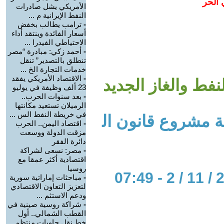
 الحر
الأمريكي يشل صادرات
النفط الإيرانية م ...
-
ترامب يطالب بخفض
أسعار الفائدة وينتقد أداء
الاحتياطي الفيدرا ...
-
أحمد زكي: مبادرة “مصر
تنطلق بالتصدير” تنقل
خدمات التجارة الخ ...
-
الاقتصاد الأمريكي يفقد
ط والغاز الجديد
23 ألف وظيفة في يوليو
-
بعد سنوات الحرب..
الرميلان تستعيد مكانتها
في خريطة النفط الس ...
ضة مشروع قانون ال
-
اقتصاد اليمن.. الحرب
مزقت الدولة ووسعت
دائرة الفقر
-
مصر: نسعى لشراكة
اقتصادية أكثر عمقا مع
روسيا
-
مباحثات إماراتية سورية
لتعزيز التعاون الاقتصادي
ودعم الاستثم ...
-
شراكة روسية صينية في
القطب الشمالي.. أول
خط نقل حاويات منتظم ...