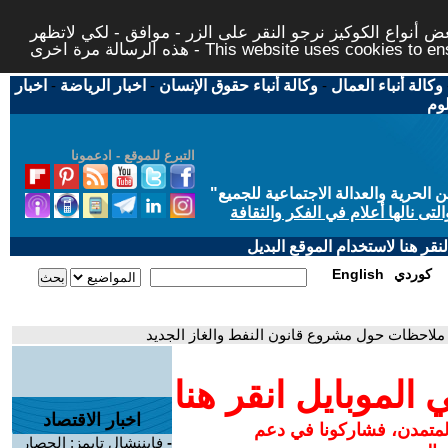
 أنواع الكوكيز نرجو النقر على الزر - موافق - لكي لاتظهر
This website uses cookies to ensure you ge
وكالة أنباء العمال
-
وكالة أنباء حقوق الإنسان
-
اخبار الرياضة
-
اخبار
لوم
التبرع للموقع - ادعمونا
حرية والعدالة الاجتماعية للجميع
"
تى نالها أعلام في الفكر والثقافة
قر هنا لاستخدام الموقع البديل
كوردي
English
 ملاحظات حول مشروع قانون النفط والغاز الجديد
لموبايل انقر هنا
اخبار الاقتصاد
المتمدن، فشاركونا في دعم
-
فايننشال تايمز: الحصار