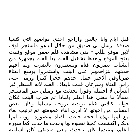
قبل ايام وانا جالس واراجع احدى مواضيع التي كتبتها
صدفة ارسل لي صديق من خلال الياهو ماسنجر اوف
لاين موقع طلب~ مني مشاهدة فلم ضمن موقع وقمت
بفتح الموقع وبعدها تشغيل الفلم بدا الفلم بجمهرة من
الشباب يضربون فتاة ويستمرون بالضرب ولم افهم
حديثهم لتزاحمهم على البنت واستمروا بوسع الفتاة
ضرباوفي الاخير حمل احدهم حجرا كبيرا ورمى على
راس الفتاة وسرعان قمت بايقاف الفلم لانه المنظر غير
انساني لا احتمله وفورا تحدثت مع زميلي عبر الماسنجر
مساْلا ما معنى هذا الفلم ولماذا تم ضرب البنت فكان
جوابه كالاتي فتاة يزيديه تزوجة مسلما وكان بعض
الشباب من اخوتها لا ادري ابناء عمومتها تم ترتيب لقاء
مع امها بهذه الحجة جاءت الفتاة متصوره لروية امها
ولكن اكتشفت كمينا نصبوه لها وحدث ما حدث كما صوره
الفلم، وعندما كان يتحدث معي صديقي كان اسلوبه