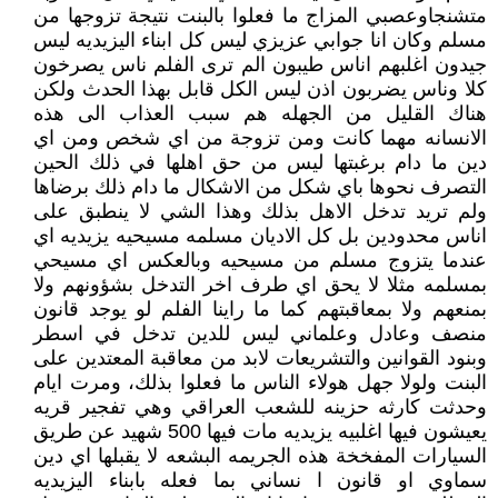
متشنجاوعصبي المزاج ما فعلوا بالبنت نتيجة تزوجها من
مسلم وكان انا جوابي عزيزي ليس كل ابناء اليزيديه ليس
جيدون اغلبهم اناس طيبون الم ترى الفلم ناس يصرخون
كلا وناس يضربون اذن ليس الكل قابل بهذا الحدث ولكن
هناك القليل من الجهله هم سبب العذاب الى هذه
الانسانه مهما كانت ومن تزوجة من اي شخص ومن اي
دين ما دام برغبتها ليس من حق اهلها في ذلك الحين
التصرف نحوها باي شكل من الاشكال ما دام ذلك برضاها
ولم تريد تدخل الاهل بذلك وهذا الشي لا ينطبق على
اناس محدودين بل كل الاديان مسلمه مسيحيه يزيديه اي
عندما يتزوج مسلم من مسيحيه وبالعكس اي مسيحي
بمسلمه مثلا لا يحق اي طرف اخر التدخل بشؤونهم ولا
بمنعهم ولا بمعاقبتهم كما ما راينا الفلم لو يوجد قانون
منصف وعادل وعلماني ليس للدين تدخل في اسطر
وبنود القوانين والتشريعات لابد من معاقبة المعتدين على
البنت ولولا جهل هولاء الناس ما فعلوا بذلك، ومرت ايام
وحدثت كارثه حزينه للشعب العراقي وهي تفجير قريه
يعيشون فيها اغلبيه يزيديه مات فيها 500 شهيد عن طريق
السيارات المفخخة هذه الجريمه البشعه لا يقبلها اي دين
سماوي او قانون ا نساني بما فعله بابناء اليزيديه