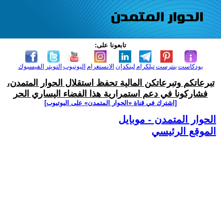
تابعونا على:
بودكاست
بنترست
تيلكرام
لينكدإن
الانستغرام
اليوتيوب
التويتر
الفيسبوك
تبرعاتكم وتبرعاتكن المالية تحفظ استقلال الحوار المتمدن،
فشاركونا في دعم استمرارية هذا الفضاء اليساري الحر
[اشترك في قناة ‫«الحوار المتمدن» على اليوتيوب]
الحوار المتمدن - موبايل
الموقع الرئيسي