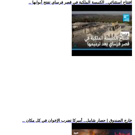
.. افتتاح استثنائي.. الكنيسة الملكية في قصر فرساي تفتح أبوابها
.. خارج الصندوق | حصار شامل.. أميركا تضرب الإخوان في كل مكان