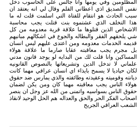
المظلومين وفي يومها وانا جالس على الحاسوب دخل
نفس الصديق اذي اعطاني الفلم وقال لي انه يعتقد ان
سبب الحادث هو انتقام للفتاة التي اسلمت قلت له ما
هذا التخلف الذي عشتموه بنت قتلت يجب محاسبة
الاشخاص الذين قتلوها ما علاقة قرية معدومه من كل
شي يلحقهم الفقر والبطاله والجوع في اشكالهم مبانيهم
قديمه الخدمات معدومه ومن اعتدى عليهم ليس انسان
بل مجرم يجب معاقبته عقابا صارما ما علاقة هولاء
المساكين وانا قلت لك من البدايه لو يوجد قانون مدني
علماني لا تدخل الدين وتشريعاتها بالنصوص القانونيه
لكان حياديا لا يسمح بايذاء اي انسان عراقي مهما كانت
ديانته وقوميته وعقيدته وطائفته والذي يمارس ضد حقوق
هولاء الناس يجب معاقبته مهما كان ومن يكن لضمان
حقوق الناس بسواسيه واتمنى من الله عز وجل ان ينصر
اصحاب الفكر الحر والحق والعداله هم الحل الوحيد لانقاذ
الشعب العراقي الجريح