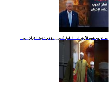
.. بعد تكريم شيخ الأزهر له.. الطفل أنس يبدع في تلاوة القرآن بدو