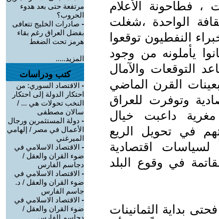
، فطاحونة الأعلام
مرتفعة حتى بعد هدوء
الحروب؟
ثقافة الواحدة ،شغلت
-
صادرات الخليج تتعافى
بفضل العراق رغم بقاء
براء النفطيون توقعوا
هرمز تحت الضغط
كانوا يأملونه من وجود
المزيد.....
د التوقعات والآمال
كتب ودراسات
عينات القرن الماضي
-
الاقتصاد السوري: من
احتكار الدولة إلى احتكار
صادية وتوفرت للعراق
النخب تحولات هي ... /
سالان مصطفى
 مغرية داعبت خيال
-
دولة المستثمرين ورجال
هم في تحويل الريع
الأعمال في مصر / إلهامي
الميرغني
 لسياسات اقتصادية
-
الاقتصاد الاسلامي في
ضوء القران والعقل /
لقاتمة في وقوع البلد
دجاسم الفارس
-
الاقتصاد الاسلامي في
ضوء القران والعقل / د.
جاسم الفارس
-
الاقتصاد الاسلامي في
حتى بداية الثمانينات
ضوء القران والعقل /
دجاسم الفارس