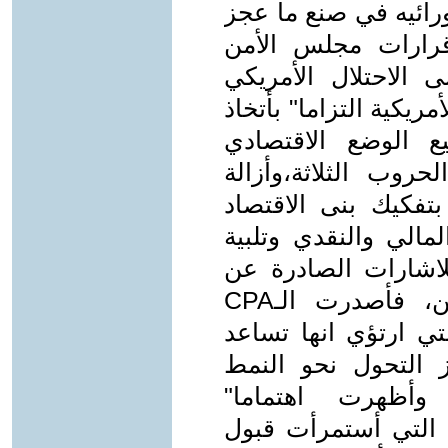
ورائيه في صنع ما عجز
د سمحت قرارات مجلس الأمن
 الاحتلال الأمريكي
ريكية التزاما" بأتخاذ
ع الوضع الاقتصادي
حروب الثلاثة،وأزالة
تفكيك بنى الاقتصاد
مالي والنقدي وتلبية
اشارات الصادرة عن
فرص التحسن في حياة المواطنين، فأصدرت الـCPA
ي ارتؤي انها تساعد
ز التحول نحو النمط
 وأظهرت اهتماما"
ة التي أستمرأت قبول