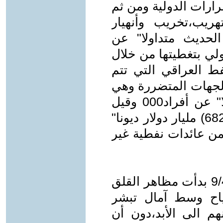
(2).! وتوالت القرارات الدولية ومن ثم
ريب،تخريب وأنهيار
مجتمعية000 وصار الحديث متداولا" عن
لي بتغطيتها من خلال
ط العراقي التي تتم
الجهات المتضررة وهي
دول ومؤسسات دولية وأقليمية فضلا" عن أفراد000 وقيل
أن على العراق أن يدفع ما مجموعة(682) مليار دولار ديونا"
من عائدات نفطية غير
على عتبة التغير التاريخي في 9/4/2003 بدأت مظاهر القلق
ياح وسط آمال تبشر
هم الى الأبد،دون أن