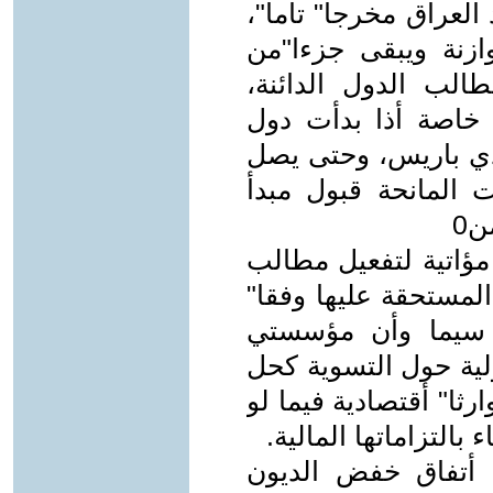
لعراق مخرجا" تاما"،
ازنة ويبقى جزءا"من
الب الدول الدائنة،
 خاصة أذا بدأت دول
ادي باريس، وحتى يصل
 المانحة قبول مبدأ
ن0
مؤاتية لتفعيل مطالب
المستحقة عليها وفقا"
 سيما وأن مؤسستي
 الدولية حول التسوية كحل
ثا" أقتصادية فيما لو
بالتزاماتها المالية.
 أتفاق خفض الديون