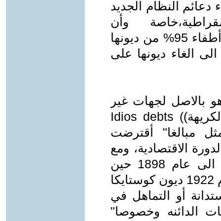
ء دعائم النظام الجديد
راطية،خاصة وأن
دولا"أوربية(روسيا،فرنسا) أعلنت عن أطفاء 95% من ديونها
لى الغاء ديونها على
هو بالاصل لجهات غير
حكومية ويقع تحت وصف الديون ((الكريهة)) Idios debts
ثل مبالغا" أقترضت
دورة الاقتصادية، ومع
أن هذا المبدأ ليس جديدا" بل يعود الى عام 1898 حين
عولجت في ضوءة ديون كوبا وفي عام 1922 ديون كوستايكا
ستدانة أو التماهل في
ت الدائنه وخصوصا"