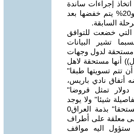
اتخاذ إجراءات ساندة
وأصلاحات أقتصادية(المرحلة الثانية) و20% يتم خفضها بعد
حلة السابقة.
ق التي خضعت للتوافق
ها حسبما تشير البيانات
ل ديونا" مستحقة لدول وجهات
دولار ((يقال)) أنها مستحقة لاهل
ام أن تتم تسويتها طبقا"
ضه أتفاق نادي باريس،
بلغ أتضح أن(35)مليار دولار تمثل قروضا"
اصيلة شيئا" ولا يوجد
ما يثبت على أنه يمثل فعلا" دينا" مستحقا" بذمة العراق0
يار دولار تبقى معلقة على أطراف
ا ستؤول اليه مواقف