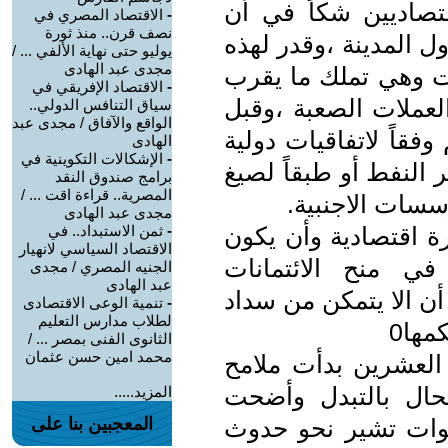
تصاديين شكاً في أن
-
الاقتصاد المصري في
نصف قرن.. منذ ثورة
ل المدينة ،وقدر لهذه
يوليو حتى نهاية الألفي ... /
مجدى عبد الهادى
وات وهي تملك ما يقرب
-
الاقتصاد الإفريقي في
 من العملات الصعبة ،وقبل
سياق التنافس الدولي..
الواقع والآفاق / مجدى عبد
وفقاً لاتفاقيات دولية
الهادى
-
الإشكالات التكوينية في
 النفط أو طبقاً لصيغ
برامج صندوق النقد
المصرية.. قراءة اقت ... /
سسات الاجنبية.
مجدى عبد الهادى
رة اقتصادية وأن يكون
-
ثمن الاستبداد.. في
الاقتصاد السياسي لانهيار
ي منح الائتمانات
الجنيه المصري / مجدى
عبد الهادى
ن الا يتمكن من سداد
-
تنمية الوعى الاقتصادى
لطلاب مدارس التعليم
مها0
الثانوى الفنى بمصر ... /
محمد امين حسن عثمان
العشرين بدأت ملامح
حال بالتبدل وأضحت
المزيد.....
وات تشير نحو حدوث
المعجبين بنا على