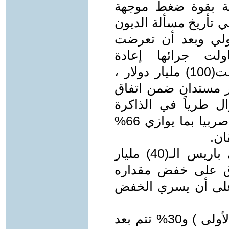
ترنة بقوة ضغط موجهة
في تأريخ مسألة الديون
تمع الدولي وبعد أن تعرضت
ولت جرائها إعادة
هيكلةRestrac turing ديونها التي بلغت(100) مليار دولار ،
 كل دولار مستدان ضمن اتفاق
ل طرياً في الذاكرة
،حيث تم في عام 2002 خفض ديون صربيا بما يوازي 66%
ان.
لقد ناهزت ديون العراق لدول نادي باريس الـ(40) مليار
اق على خفض مقداره
8،)مليار دولار على أن يسري الخفض
30% حتى 1/1/2005 (وهي المرحلة الأولى ) و30% تتم بعد