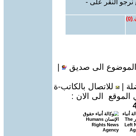
نرجو النقر على -
 (
0
)
الموضوع الى صديق
|
لة
|
للاتصال بالكاتب-ة
موقع الى الان :