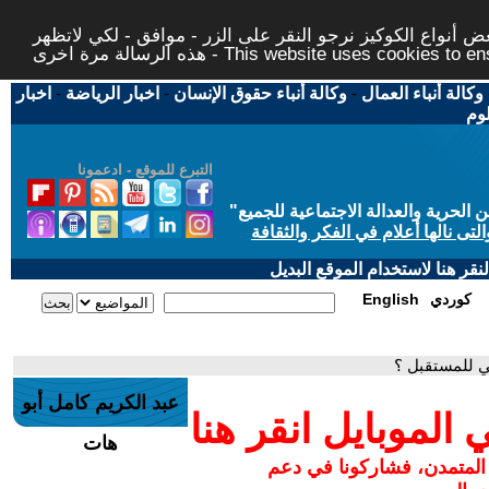
 أنواع الكوكيز نرجو النقر على الزر - موافق - لكي لاتظهر
This website uses cookies to ensure you ge
وكالة أنباء العمال
-
وكالة أنباء حقوق الإنسان
-
اخبار الرياضة
-
اخبار
لوم
التبرع للموقع - ادعمونا
حرية والعدالة الاجتماعية للجميع
"
تى نالها أعلام في الفكر والثقافة
قر هنا لاستخدام الموقع البديل
كوردي
English
ني للمستقبل ؟
عبد الكريم كامل أبو
لموبايل انقر هنا
هات
 المتمدن، فشاركونا في دعم