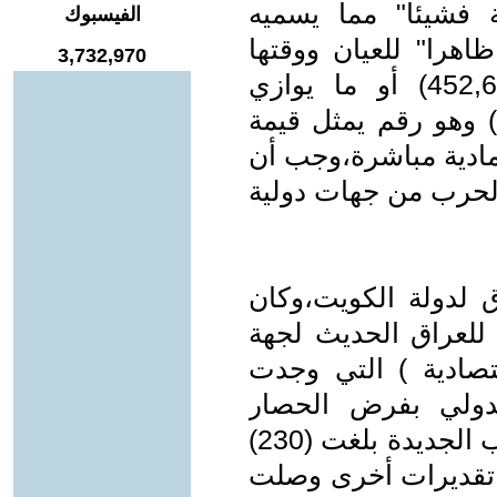
 فشيئا" مما يسميه
الفيسبوك
اهرا" للعيان ووقتها
3,732,970
تداول الباحثون رقما" يقترب من(452,6) أو ما يوازي
(112%) من أجمالي الناتج المحلي(1) وهو رقم يمثل قيمة
ادية مباشرة،وجب أن
الحرب من جهات دولية
لدولة الكويت،وكان
 للعراق الحديث لجهة
قتصادية ) التي وجدت
دولي بفرض الحصار
الاقتصادي،وحينها أشيع أن كلفة الحرب الجديدة بلغت (230)
ي تقديرات أخرى وصلت