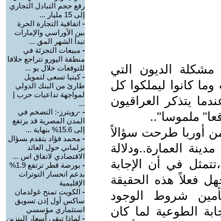
رفع حجم التبادل التجاري
إلى 15 مليار ...
-
اتفاقية التجارة الحرة
بين الأوراسي والإمارات
تبدأ الشهر المق ...
-
مبيعات التجزئة في
منطقة اليورو تتراجع خلافا
 مشكلة الديون التي
للتوقعات خلال يو ...
-
كينيا تسعى لتمويل
ما كانوا ليملكوا كل
طارئ من البنك الدولي
لمواجهة تداعيات حرب إ
ندما يتذكر العراقيون
...
-
-رويترز-: التضخم في
عا" ملموسا"..
المدن المصرية قد يرتفع
من أوربا طرحت سؤالاً
إلى 15.6% بنهاية ...
-
محمد فؤاد يتقدم بسؤال
دينة العمارة..ودلالة
برلماني حول العائد
الاقتصادي لاتفاق اس ...
تمثل في أن الإجابة
-
بورصة قطر ترتفع 1.9%
بدعم انحسار التوترات
 يجهل فعلاً هذه الحقيقة
الإقليمية
-
الكويت تمنح غولدمان
مين شروط الوجود
ساكس أول إذن تسويق
ابة الطوعية لما كان
استثماري مؤسسي
-
لماذا تبقى أسعار البنزين