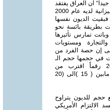
Grace  وهي تعلم جيدا" أن العراق يفتقد
الجدارة الائتمانية بعد أن بلغ عجز الميزانية لديه عام 2000
غاً قدرة (790481) مليار دولار(3) فبقيت الديون نفسها
هت بطريقة بائسة نحو
وباتت تمارس تأثيرها
التجارة ومستويات
 حيث أشارت البيانات (4) إلى إن حصة الفرد من
ر وتجاوزت في حجمها حجم الـ
GNP الذي سجل في عام 2001 رقماً اقترب من
(9911420) مليار دولار وبما يتراوح مابين ( 15 )الى (20
ع حجم للديون يتراوح
ر ، وتجسد الالتزام الأمريكي