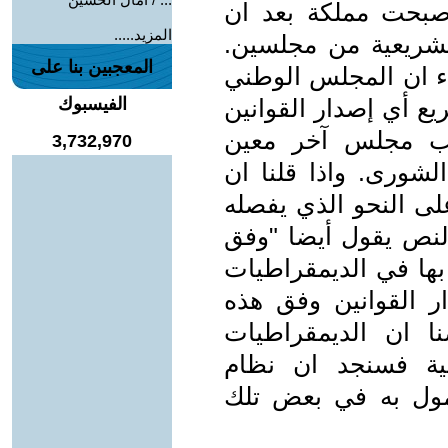
صبحت مملكة بعد ان
المزيد.....
شريعية من مجلسين.
المعجبين بنا على
اء ان المجلس الوطني
ع أي إصدار القوانين
الفيسبوك
انب مجلس آخر معين
3,732,970
الشورى. واذا قلنا ان
لى النحو الذي يفصله
النص يقول أيضا "وفق
بها في الديمقراطيات
ر القوانين وفق هذه
ا ان الديمقراطيات
بية فسنجد ان نظام
مول به في بعض تلك