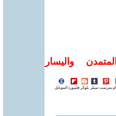
متمدن واليسار
م
بنترست
تمبلر
بلوكر
فليبورد
الموبايل