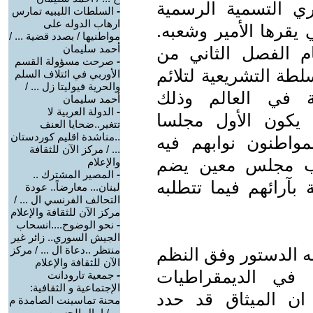
ري التسمية الرسمية
-
السلطات الليبيه تمارس
ارهاب الدوله على
 يقرها الأمير وشعبه.
مواطنيها / بصدد قضية ... /
أحمد سليمان
ام الفصل الثاني من
-
صرحت مسؤولة القسم
لطة التشريعية لتلائم
الأوربي في ائتلاف السلم
والحرية فيوليتا زل ... /
ية في العالم وذلك
أحمد سليمان
-
الدولة العربية لا
يكون الأول مجلسا
تتغير..ضحايا العنف
..مناشدة اقليم كوردستان
لمواطنون نوابهم فيه
... / مركز الآن للثقافة
انب مجلس معين يضم
والإعلام
-
المصير المشترك ..
بآرائهم فيما تتطلبه
لبنان... معارضاً.. عودة
التحالف الفرنسي ال ... /
مركز الآن للثقافة والإعلام
-
نحو الوضوح....انسحاب
الجيش السوري.. زائر غير
منتظر ..دعاة ال ... / مركز
ه الدستور وفق النظم
الآن للثقافة والإعلام
ا في الديمقراطيات
-
جمعية تارودانت
الإجتماعية و الثقافية:
 ان الميثاق قد حدد
محنة تماسينت الصامدة م
... / امال الحسين