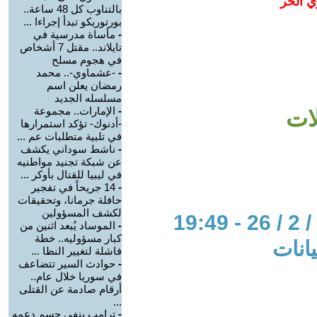
ي الحر
بالتناوب كل 48 ساعة..
بورتوريكو تبدأ إجراءا ...
-
مأساة مدرسية في
تايلاند.. مقتل 7 أشخاص
في هجوم مسلح
-
-عشماوي-.. محمد
رمضان يعلن اسم
مسلسله الجديد
-
الإمارات.. مجموعة
لات
-أدنوك- تؤكد استمرارها
في تلبية متطلبات عم ...
-
ناشط سوداني يكشف
عن شبكة تجنيد مواطنيه
في ليبيا للقتال بأوكر ...
-
14 جريحاً في تفجير
حافلة جرمانا، وتحقيقات
لكشف المسؤولين
-
الموساد يُبعد اثنين من
كبار مسؤوليه.. خطة
يانات
فاشلة لتغيير النظا ...
-
حوادث السير تتضاعف
في سوريا خلال عام..
أرقام صادمة عن القتلى
...
-
ترامب ينفي حسم دعمه