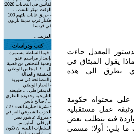
لفانس في انتخابات 2028:
الوقت مبكر للتفك ...
-
حريق غابات يلتهم 100
هكتار قرب مدينة ناربون
في فرنسا
المزيد.....
كتب ودراسات
لدستور المعدل جاءت
-
فيما السلطة مستمرة
بإصدار مراسيم عفو
اذا يقول الميثاق في
وهمية للتخلص من قضية
ال ... / المجلس الوطني
ذي تطرق الى هذه
للحقيقة والعدالة
والمصالحة في سورية
-
الخيار الوطني
الديمقراطي .... طبيعته
التاريخية وحدوده النظري
ع على محتواه حكومة
... / صالح ياسر
-
نشرة اخبارية العدد 27 /
 وثيقة عمل مستقبلية
الحزب الشيوعي العراقي
لواردة فيه يتطلب بعض
-
مبروك عاشور نصر
الورفلي : آملين من
ك ما يلي: أولا: مسمى
السلطات الليبية أن تكون
ح ... / أحمد سليمان