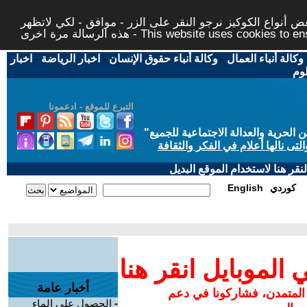
 أنواع الكوكيز نرجو النقر على الزر - موافق - لكي لاتظهر
This website uses cookies to ensure you ge
وكالة أنباء العمال
-
وكالة أنباء حقوق الإنسان
-
اخبار الرياضة
-
اخبار
لوم
التبرع للموقع - ادعمونا
حرية والعدالة الاجتماعية للجميع
"
تى نالها أعلام في الفكر والثقافة
قر هنا لاستخدام الموقع البديل
كوردي
English
لموبايل انقر هنا
أخبار عامة
 المتمدن، فشاركونا في دعم
-
الحصول على الماء