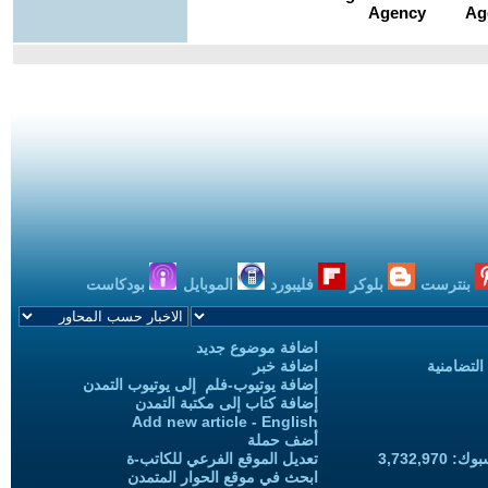
بنترست
بلوكر
فليبورد
الموبايل
بودكاست
اضافة موضوع جديد
التضامنية
اضافة خبر
إضافة يوتيوب-فلم إلى يوتيوب التمدن
إضافة كتاب إلى مكتبة التمدن
Add new article - English
أضف حملة
3,732,97
تعديل الموقع الفرعي للكاتب-ة
ابحث في موقع الحوار المتمدن