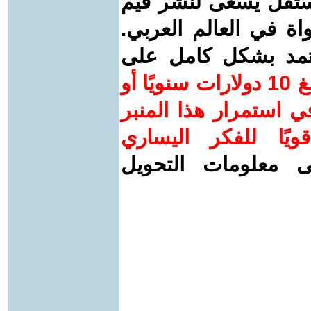
ستقل يسعى لنشر قيم
واة في العالم العربي.
عتمد بشكل كامل على
ساهم/ي معنا! بدعمكم بمبلغ 10 دولارات سنويًا أو
 استمرار هذا المنبر
ويًا للفكر اليساري
ى معلومات التحويل