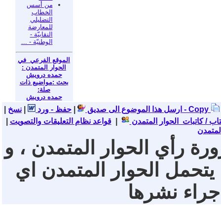
من أسس
الخطاب
التضليلي
للمعارضة
النقابيّة -
الوطنيّة - ...
الموقع الفرعي في
الحوار المتمدن :
حمده درويش
بحث :مواضيع ذات
صلة:
حمده درويش
نسخ - Copy
ارسل هذا الموضوع الى صديق
|
حفظ - ورد
|
|
تاب / كاتبات الحوار المتمدن
|
قواعد نظام التعليقات والتصويت
|
لمتمدن
ورة رأي الحوار المتمدن ، و
 يتحمل الحوار المتمدن اي
 جراء نشرها