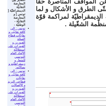
عن المواقف المناصرة حقّا
المعارضة
النقابيّة
تّى الطرق و الأشكال و لما
الديمقراطيّة [
تونس ] و
 الديمقراطيّة لمراكمة قوّة
المعارضة
النقابيّة -
ظّمة الشغّيلة .
الوطنيّة -
تونس : إلى
كافة نقابيّى و
نقابيّات قطاع
الصحّة
الغيورين و
الغيورات على
إستقلاليّة
الإتّحاد العام
التونسي
للشغل و
ديمقراطيّته و
نضاليّته:
تونس : إلى
كافة نقابيّى و
نقابيّات
قطاعي البريد
و الإتّصالات
الغيورين و
الغيورات على
*
إستقلاليّة
الإتّحاد العام
*
التونسي