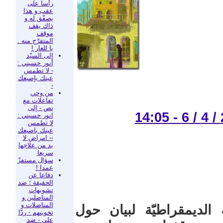
رأسا على
عقب و هذا
يصفّق له و
ذاك يقف
موقف
المتفرّج منه .
يا للعار !
إلى السيّد
أنور حسيني :
- لا تطمس
عينك بإصبعك
-
من وحي
تفاعلات مع
نص - إلى
انور حسيني :
لا تطمس
عينك باصبعك
-- امراض لا
بد من علاجها
سريعا
سؤال مستفزّ
عمدا !
دفاعا عن
الحقيقة ؛ ضد
تشويهات
المناضلين و
المناضلات و
 الديمقراطيّة لبيان حول
تخوينهم - ردّا
على - ضد