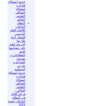
خدمة لمصالح
فئويّة و
لمصالح
التحالف
الطبقي
الحاكم
النظام
الداخلي
للإتّحاد العام
التونسي
للشغل أداة
طرّزتها
البيروقراطية
على مقياسها
لخنق
القطاعات و
تهميش
القواعد و
تخريب
المنظّمة
خدمة لمصالح
فئويّة و
لمصالح
التحالف
الطبقي
الحاكم -
قراءة أوّليّة
في النظام
الداخلي لسنة
2021