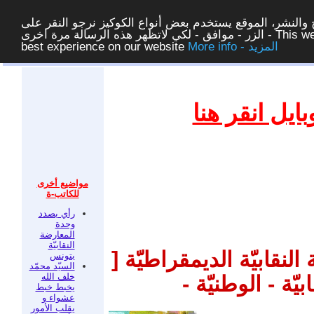
والنشر، الموقع يستخدم بعض أنواع الكوكيز نرجو النقر على
الزر - موافق - لكي لاتظهر هذه الرسالة مرة اخرى - This website uses cookies to ensure you get the
More info - المزيد
best experience on our website
غلق
يل انقر هنا
مواضيع أخرى
للكاتب-ة
رأي بصدد
وحدة
المعارضة
النقابيّة
نقابيّة الديمقراطيّة [
بتونس
السيّد محمّد
خلف الله
ّة - الوطنيّة -
يخبط خبط
عشواء و
يقلب الأمور