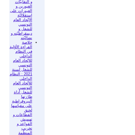
و النقابيّات
الغيورين و
الغيورات على
إستقلاليّة
الإتّحاد العام
التونسي
للشغل و
ديمقراطيّته و
نضاليّته
خلاصة
القراءة الأوّلية
في النظام
الداخلي
للإتّحاد العام
التونسي
للشغل لسنة
2021 : النظام
الداخلي
للإتّحاد العام
التونسي
للشغل أداة
طرّزتها
البيروقراطية
على مقياسها
لخنق
القطاعات و
تهميش
القواعد و
تخريب
المنظّمة