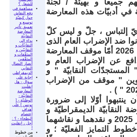
لهم جميعا و بهيئة / لجنة
للشغل ؟
مساهمة في
في أدبيّات هذه المعارضة
دفع النقاش
حول كيفيّة
توسيع و
تعميق تأثير
أيّ إلتباس ، جلّ و ليس كلّ
المعارضة
النقابيّة
وا ندوة 27 ديسمبر 2025 كانوا ضد الإضراب العام الذى
نداء إلى
النقابيّات و
كان من المزمع تنفيذه في 21 جانفي 2026 أمّا موقف المعارضة
النقابيّين و
المثقّفات و
يدافع عن الإضراب العام و
المثقّفين
أنصار النضال
النقابي
المستجدّات النقابيّة " و
الديمقراطي
إجابة على
اوين " موقف من الإضراب
سؤال - هل
إنقلبت
المعارضة
النقابيّة -
ن ينتبهوا أوّلا إلى ضرورة
الوطنيّة - [
تونس ] على
 النقابيّة الديمقراطيّة و
أهداف
إعتصام
على البيان الختامي لندوة 27 ديسمبر 2025 و نقدهما و نقاشهما
البطحاء - ؟ :
أجل ، إنقلبت
طوط التمايز الفعليّة ؛ و
!
من خطوط
التمايز بين