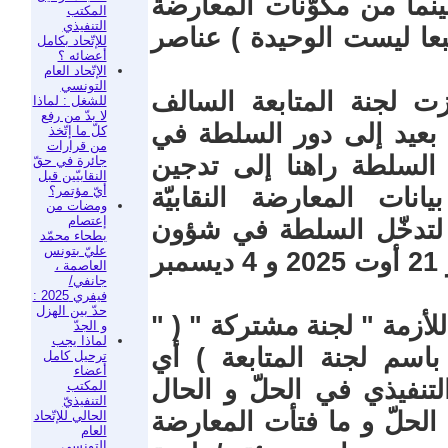
بينما من مكوّنات المعارضة
المكتب
التنفيذي
 طبعا ليست الوحيدة ) عناصر
للإتّحاد بكامل
أعضائه ؟
الإتّحاد العام
التونسي
رزت لجنة المتابعة السالف
للشغل : لماذا
لا بدّ من رفع
بعيد إلى دور السلطة في
كلّ ما إتّخذ
من قرارات
السلطة راهنا إلى تدجين
جائرة في حقّ
النقابيّين قبل
أيّ مؤتمر؟
انات المعارضة النقابيّة
ومضات من
إعتصام
 لتدخّل السلطة في شؤون
بطحاء محمّد
عليّ بتونس
الإتّحاد ( راجعوا بيانات 7 أوت 2025 و 21 أوت 2025 و 4 ديسمبر
العاصمة ،
جانفي/
فيفري 2025 :
حدّ بين الهزل
ّ للأزمة " لجنة مشتركة " ( "
و الجدّ
لماذا يجب
سم لجنة المتابعة ) أي
ترحيل كامل
أعضاء
تنفيذي في الحلّ و الحال
المكتب
التنفيذيّ
الحلّ و ما فتأت المعارضة
الحالي للإتّحاد
العام
التونسي