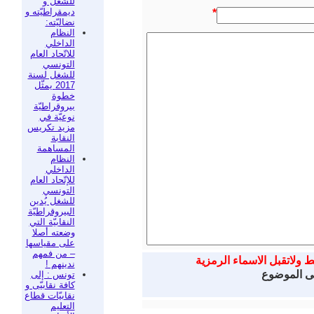
للشغل و
ديمقراطيّته و
*
نضاليّته:
النظام
الداخلي
للاتّحاد العام
التونسي
للشغل لسنة
2017 يمثّل
خطوة
بيروقراطيّة
نوعيّة في
مزيد تكريس
النقابة
المساهمة
النظام
الداخلي
للإتّحاد العام
التونسي
للشغل يُدين
البيروقراطيّة
النقابيّة التي
وضعته أصلا
على مقياسها
– من فمهم
ط ولاتقبل الاسماء الرمزية
ندينهم !
لى الموضوع
تونس : إلى
كافة نقابيّى و
نقابيّات قطاع
التعليم