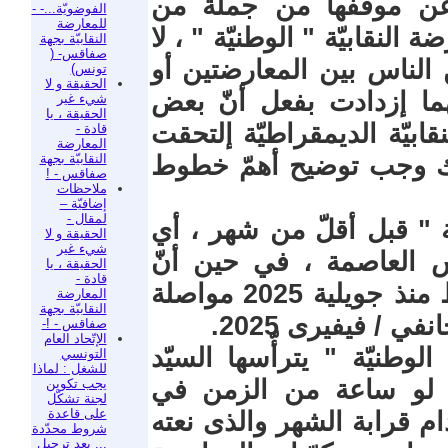
 عن موقفها من جملة من
الفوضويّة...- -
للمعارضة
النقابيّة " الوطنيّة " ، لا
النقابيّة بجهة
صفاقس- (
الناس بين المعارضتين أو
تونس)
الحقيقة و لا
هما إزدادت بفعل أنّ بعض
شيء غير
الحقيقة ، يا
بيّة الديمقراطيّة إلتحقت
قادة -
المعارضة
النقابيّة بجهة
 لذلك وجب توضيح أهمّ خطوط
صفاقس - !
ملاحظات
إضافيّة –
لمقال -
يّة " قبل أقلّ من شهر ، أي
الحقيقة و لا
شيء غير
 27 ديسمبر 2025 بتونس العاصمة ، في حين أنّ
الحقيقة ، يا
قادة -
المعارضة النقابيّة الديمقراطيّة تنشط منذ جويلية 2025 مواصلة
المعارضة
النقابيّة بجهة
 / فيفيرى 2025.
صفاقس - !-
الإتّحاد العام
الوطنيّة " يترأّسها السيّد
التونسي
للشغل : لماذا
و لو ساعة من الزمن في
يجب تكوين
لجنة تشكّل
على قاعدة
 / فيفري 2025 الذى دام قرابة الشهر والذى نعته
شروط محدّدة
... بعد ترحيل