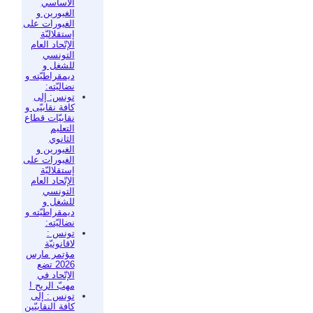
الأساسي
الغيورين و
الغيورات على
إستقلاليّة
الإتّحاد العام
التونسي
للشغل و
ديمقراطيّته و
نضاليّته:
تونس: إلى
كافة نقابيّى و
نقابيّات قطاع
التعليم
الثانوي
الغيورين و
الغيورات على
إستقلاليّة
الإتّحاد العام
التونسي
للشغل و
ديمقراطيّته و
نضاليّته:
تونس :
لاقانونيّة
مؤتمر مارس
2026 تضع
الإتّحاد في
مهبّ الريح !
تونس : إلى
كافة النقابيّين