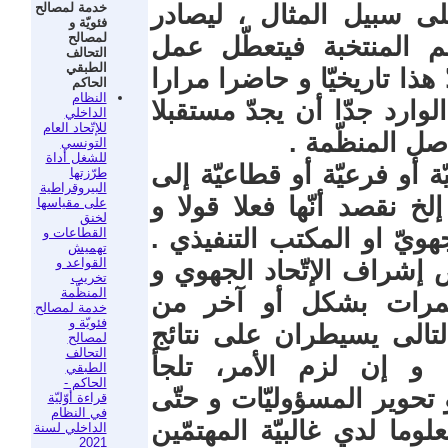
خدمة لمصالح
ى سبيل المثال ، ليصادر
فئويّة و
لمصالح
م المنتخبة فيتعطّل عمل
التحالف
الطبقي
هذا تاريخيّا و حاضرا مرارا
الحاكم
النظام
وارد جدّا أن يجدّ مستقبلا
الداخلي
للإتّحاد العام
صل المنظّمة .
التونسي
للشغل أداة
 أو فرعيّة أو قطاعيّة إلى
طرّزتها
البيروقراطية
لخ نقصد أنّها فعلا قولا و
على مقياسها
لخنق
هويّ او المكتب التنفيذي .
القطاعات و
تهميش
القواعد و
إشراف الإتّحاد الجهوي و
تخريب
المنظّمة
تمرات بشكل أو آخر من
خدمة لمصالح
فئويّة و
بالتالى يسيطران على نتائج
لمصالح
التحالف
 و إن لزم الأمر، تلجأ
الطبقي
الحاكم -
و تحوير المسؤوليّات و حتّى
قراءة أوّليّة
في النظام
وما لدي غالبيّة المهتمّين
الداخلي لسنة
2021