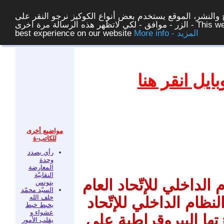
والنشر، الموقع يستخدم بعض أنواع الكوكيز نرجو النقر على
الزر - موافق - لكي لاتظهر هذه الرسالة مرة اخرى - This website uses cookies to ensure you get the
More info - المزيد
best experience on our website
غلق
يل انقر هنا
مواضيع أخرى
للكاتب-ة
رأي بصدد
وحدة
المعارضة
النقابيّة
 الداخلي للإتّحاد العام
بتونس
السيّد محمّد
خلف الله
سي للشغل لسنة 2021 : النظام الداخلي للإتّحاد
يخبط خبط
عشواء و
تها البيروقراطية على
يقلب الأمور