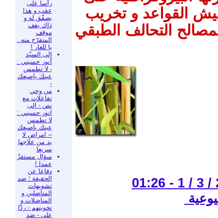
رأسا على
يش القواعد و تخريب
عقب و هذا
يصفّق له و
ذاك يقف
لمصالح التحالف الطبقي
موقف
المتفرّج منه .
يا للعار !
إلى السيّد
أنور حسيني :
- لا تطمس
عينك بإصبعك
-
من وحي
تفاعلات مع
نص - إلى
انور حسيني :
لا تطمس
عينك باصبعك
-- امراض لا
بد من علاجها
سريعا
سؤال مستفزّ
عمدا !
دفاعا عن
الحقيقة ؛ ضد
تشويهات
المناضلين و
يوعية
المناضلات و
تخوينهم - ردّا
على - ضد