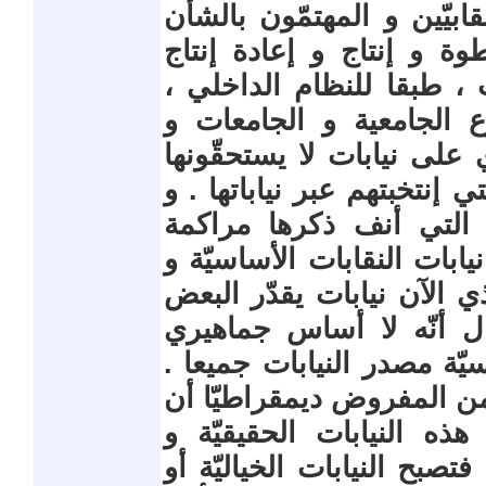
قابيّين و المهتمّون بالشأن
ة و إنتاج و إعادة إنتاج
ث ، طبقا للنظام الداخلي ،
 الجامعية و الجامعات و
ي على نيابات لا يستحقّونها
 إنتخبتهم عبر نياباتها . و
 التي أنف ذكرها مراكمة
ابات النقابات الأساسيّة و
ي الآن نيابات يقدّر البعض
ال أنّه لا أساس جماهيري
ّة مصدر النيابات جميعا .
من المفروض ديمقراطيّا أن
هذه النيابات الحقيقيّة و
صبح النيابات الخياليّة أو