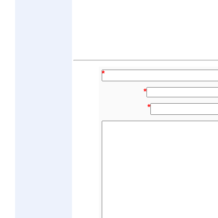
*
*
*