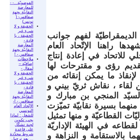
الفوضويّة...- -
للمعارضة
النقابيّة بجهة
صفاقس- (
تونس)
الحقيقة و لا
شيء غير
الديمقراطيّة لفهم جوانب
الحقيقة ، يا
قادة -
ها راهنا الإتّحاد العام
المعارضة
النقابيّة بجهة
ي للاتحاد في إعادة إنتاج
صفاقس - !
ملاحظات
قديم رؤى و مقترحات لها
إضافيّة –
لمقال -
الحقيقة و لا
لإنقاذ ما يمكن إنقائه من
شيء غير
الحقيقة ، يا
ن لقاء ، نقاش ثريّ بيني و
قادة -
المعارضة
 السيّد المنجي بن مبارك و
النقابيّة بجهة
صفاقس - !-
نهما بسيرة نقابيّة تميّزت
الإتّحاد العام
التونسي
ّات القطاعيّة و منها تمثيل
للشغل : لماذا
يجب تكوين
قطاعه في الهيئة الإداريّة
لجنة تشكّل
على قاعدة
هما بالاستقامة و النزاهة و
شروط محدّدة
... بعد ترحيل