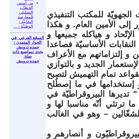
من أسس
الخطاب
التضليلي
 الجهويّة للمكتب التنفيذي
للمعارضة
النقابيّة -
لى الأمين العام. و هكذا
الوطنيّة - ...
لإتّحاد و هياكله جميعها و
الموقع الفرعي في
نقابات الأساسيّة فصاعدا
الحوار المتمدن :
حمده درويش
بحث :مواضيع ذات
ن و إلتزاماتهم مع الأعراف
صلة:
حمده درويش
إستعمار الجديد و بالتوازي
لقواعد تمام التهميش لتصبح
أو إستخدامها في ما إصطُلح
" تديرها البيروقراطيّة في
ترتئي أنّه مناسبا لها و
غّالين – وهو في الغالب
بيروقراطيّون و أنصارهم و