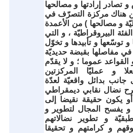
 و تصادر إرادتها و مصالحها
 من هناك مركزة التصرّف في
يّة و مصالحها ) من الأعمدة
فئة البيروقراطيّة ، و التي
 توسّعها و تأبيدها و تخوّل
 في مفاصلها بقبضة حديديّة
لقواعد عموما ؛ و لا يقدّم
ا و عمليّا المركزتين
 جانب بدائل واقعيّة لعدّة
رح نضال نقابي ديمقراطي
و يكون حقيقة نقيضا إلى
ّة و يفسح المجال لتطوير و
بقيّة و تطوير نضالاتهم
وقهم و كرامتهم و تحقيقا