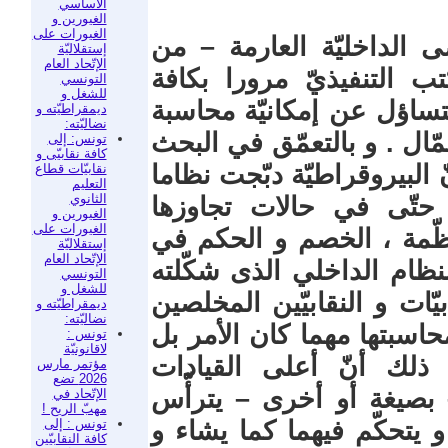
الأساسي
الغيورين و
الغيورات على
ى الداخليّة العارمة – من
إستقلاليّة
الإتّحاد العام
تب التنفيذيّ مرورا بكافة
التونسي
للشغل و
التساؤل عن إمكانيّة محاسبة
ديمقراطيّته و
نضاليّته:
مّال . و بالتعمّق في البحث
تونس: إلى
كافة نقابيّى و
 البيروقراطيّة دبّجت نظاما
نقابيّات قطاع
التعليم
الثانوي
 حتّى في حالات تجاوزها
الغيورين و
الغيورات على
ظّمة ، الخصم و الحكم في
إستقلاليّة
الإتّحاد العام
ظام الداخلي الذى شكّلته
التونسي
للشغل و
ّات و النقابيّين المخلصين
ديمقراطيّته و
نضاليّته:
حاسبتها مهما كان الأمر بل
تونس :
لاقانونيّة
ذلك أنّ أعلى القيادات
مؤتمر مارس
2026 تضع
– بصيغة أو أخرى – يترأّس
الإتّحاد في
مهبّ الريح !
تونس : إلى
 و يتحكّم فيهما كما يشاء و
كافة النقابيّين