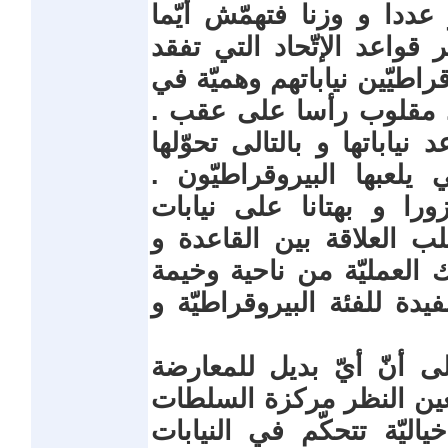
عددا و وزنا فتهمّش أيّما
 قواعد الإتّحاد التي تفقد
اطيّين نياباتهم وهميّة في
 مقلوب رأسا على عقب .
نياباتها و بالتالى تحوّلها
لعبها البيروقراطيّون .
زورا و بهتانا على نيابات
قلب العلاقة بين القاعدة و
العمليّة من ناحية وخيمة
يدة للفئة البيروقراطيّة و
لى أنّ أيّ بديل للمعارضة
ذ بعين النظر مركزة السلطات
اليّة تتحكّم في النيابات