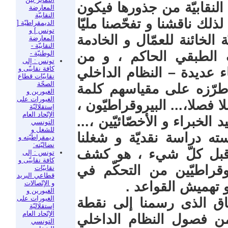
 النقابيّة من جذورها فيكون
المعارضة
النقابيّة
 لذلك ناقشنا و تفحّصنا مليّا
الديمقراطيّة [
تونس ] و
ة الخائنة للعمّال و الخادمة
المعارضة
النقابيّة -
ف الطبقي الحاكم ، و من
الوطنيّة -
تونس : إلى
كافة نقابيّى و
اء عديدة – النظام الداخلي
نقابيّات قطاع
الصحّة
 طرّزه على مقياسهم كلمة
الغيورين و
الغيورات على
فصلا،... البيروقراطيّون ،
إستقلاليّة
الإتّحاد العام
لخبراء و الأخصّائيّين ،...
التونسي
للشغل و
سته دراسة نقديّة و شغلنا
ديمقراطيّته و
نضاليّته:
و قبل كلّ شيء ، هو كشف
تونس : إلى
كافة نقابيّى و
وقراطيّين من التحكّم في
نقابيّات
قطاعي البريد
و الإتّصالات
و تهميش القواعد .
الغيورين و
الغيورات على
ياق الذى رسمنا إلى نقطة
إستقلاليّة
الإتّحاد العام
من فصول النظام الداخلي
التونسي