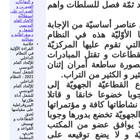
و النقابيّات
اد ثمّة فصل للسلطات واهم
الغيورين و
الغيورات على
إستقلاليّة
الإتّحاد العام
عناصر أساسيّة من الإجابة
التونسي
للشغل و
لأوّليّة هذه في النظام
ديمقراطيّته و
نضاليّته
تي تقوم عليها المركزيّة
خلاصة
القراءة الأوّلية
لقطاعات و تقتل المبادرات
في النظام
الداخلي
صورة ساطعة أمران إثنان
للإتّحاد العام
التونسي
للشغل لسنة
ثير و الكثير من التراب.
2021 : النظام
الداخلي
 القطاعيّة الجهويّة إلى
للإتّحاد العام
التونسي
جوبا خضوعا خانقا و قاتلا
للشغل أداة
طرّزتها
 نشاطاتها كافة و مؤتمراتها
البيروقراطية
على مقياسها
الجهويّة تخضع بدورها وجوبا
لخنق
القطاعات و
لا يوافق عضو من المكتب
تهميش
القواعد و
ة و لا يضع توقيعه على
تخريب
المنظّمة