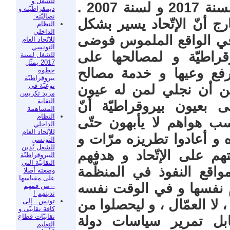
للشغل و
لسنة 2021 و حتّى النظام الداخلي لسنة 2017 و لسنة 2007 .
ديمقراطيّته و
نضاليّته:
رج أنّ الإتّحاد يسير بشكل
النظام
الداخلي
في الواقع الملموس فوضى
للاتّحاد العام
التونسي
قراطيّة و لمصالحها على
للشغل لسنة
2017 يمثّل
رفع وعيها و خدمة مصالح
خطوة
بيروقراطيّة
نوعيّة في
ن من أن نجلي لمن له عيون
مزيد تكريس
النقابة
بعيون بيروقراطيّة أنّ
المساهمة
النظام
سب هواهم لا يأبهون حتّى
الداخلي
للإتّحاد العام
 و أعادوا تطريزه مرّات و
التونسي
للشغل يُدين
م على الإتّحاد و هدفهم
البيروقراطيّة
النقابيّة التي
اقع النفوذ في المنظّمة
وضعته أصلا
على مقياسها
 نفسها و في الوقت نفسه
– من فمهم
ندينهم !
تونس : إلى
لا العمّال ، و ليحصلوا من
كافة نقابيّى و
نقابيّات قطاع
بل تمرير سياسات دولة
التعليم