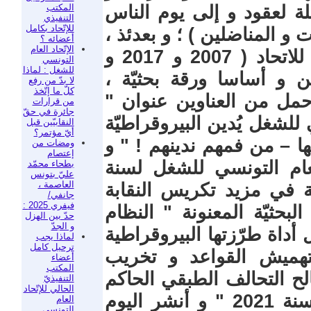
المكتب
لة لعقود و إلى يوم الناس
التنفيذي
للإتّحاد بكامل
 و المناضلين ) ؛ و بعدئذ ،
أعضائه ؟
الإتّحاد العام
انكببت على دراسة النظام الداخلي للاتحاد ( 2007 و 2017 و
التونسي
للشغل : لماذا
لين و أساسا ورقة بحثيّة ،
لا بدّ من رفع
كلّ ما إتّخذ
حمل من العناوين عنوان "
من قرارات
جائرة في حقّ
 للشغل يُدين البيروقراطيّة
النقابيّين قبل
أيّ مؤتمر؟
ها – من فمهم ندينهم ! " و
ومضات من
إعتصام
العام التونسي للشغل لسنة
بطحاء محمّد
عليّ بتونس
العاصمة ،
عيّة في مزيد تكريس النقابة
جانفي/
فيفري 2025 :
بحثيّة المعنونة " النظام
حدّ بين الهزل
و الجدّ
 أداة طرّزتها البيروقراطية
لماذا يجب
ترحيل كامل
هميش القواعد و تخريب
أعضاء
المكتب
لح التحالف الطبقي الحاكم
التنفيذيّ
الحالي للإتّحاد
- قراءة أوّليّة في النظام الداخلي لسنة 2021 " و أنشر اليوم
العام
التونسي