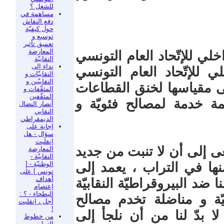
للشغل ؟
مساهمة في
دفع النقاش
حول كيفيّة
توسيع و
تعميق تأثير
المعارضة
خلي للإتّحاد العام التونسي
النقابيّة
نداء إلى
ظام الداخلي للإتّحاد العام التونسي
النقابيّات و
النقابيّين و
لى مقياسها لخنق القطاعات
المثقّفات و
المثقّفين
ة خدمة لمصالح فئويّة و
أنصار النضال
النقابي
الديمقراطي
إجابة على
سؤال - هل
إنقلبت
ى إلى أن لا تنبت من جديد
المعارضة
النقابيّة -
الوطنيّة - [
منها في التراب ، يعمد إلى
تونس ] على
أهداف
ضد البيروقراطيّة النقابيّة
إعتصام
البطحاء - ؟ :
ّة و مناضلة تخدم مصالح
أجل ، إنقلبت
!
لا بدّ لنا من أن نلجأ إلى
من خطوط
التمايز بين