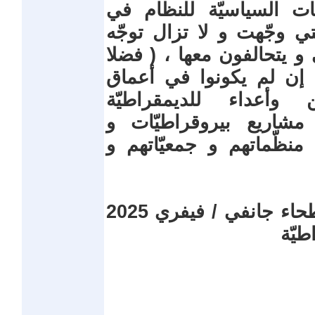
ت السياسيّة للنظام في
تي وجّهت و لا تزال توجّه
 و يتحالفون معها ، ( فضلا
 إن لم يكونوا في أعماق
ن وأعداء للديمقراطيّة
 مشاريع بيروقراطيّات و
نظّماتهم و جمعيّاتهم و
حمده درويش عضو هيئة إعتصام البطحاء جانفي / فيفري 2025
طيّة