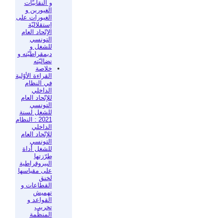
و النقابيّات
الغيورين و
الغيورات على
إستقلاليّة
الإتّحاد العام
التونسي
للشغل و
ديمقراطيّته و
نضاليّته
خلاصة
القراءة الأوّلية
في النظام
الداخلي
للإتّحاد العام
التونسي
للشغل لسنة
2021 : النظام
الداخلي
للإتّحاد العام
التونسي
للشغل أداة
طرّزتها
البيروقراطية
على مقياسها
لخنق
القطاعات و
تهميش
القواعد و
تخريب
المنظّمة