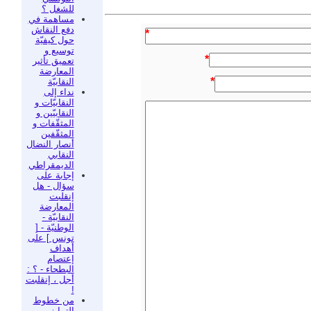
للشغل ؟
مساهمة في
دفع النقاش
*
حول كيفيّة
توسيع و
*
تعميق تأثير
المعارضة
*
النقابيّة
نداء إلى
النقابيّات و
النقابيّين و
المثقّفات و
المثقّفين
أنصار النضال
النقابي
الديمقراطي
إجابة على
سؤال - هل
إنقلبت
المعارضة
النقابيّة -
الوطنيّة - [
تونس ] على
أهداف
إعتصام
البطحاء - ؟ :
أجل ، إنقلبت
!
من خطوط
التمايز بين