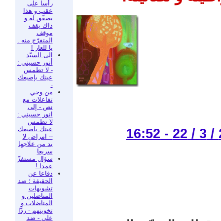
رأسا على
عقب و هذا
يصفّق له و
ذاك يقف
موقف
المتفرّج منه .
يا للعار !
إلى السيّد
أنور حسيني :
- لا تطمس
عينك بإصبعك
-
من وحي
تفاعلات مع
نص - إلى
انور حسيني :
لا تطمس
عينك باصبعك
-- امراض لا
بد من علاجها
سريعا
سؤال مستفزّ
عمدا !
دفاعا عن
الحقيقة ؛ ضد
تشويهات
المناضلين و
المناضلات و
تخوينهم - ردّا
على - ضد