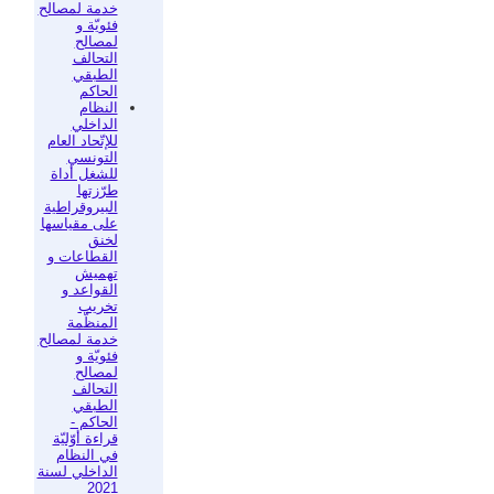
خدمة لمصالح
فئويّة و
لمصالح
التحالف
الطبقي
الحاكم
النظام
الداخلي
للإتّحاد العام
التونسي
للشغل أداة
طرّزتها
البيروقراطية
على مقياسها
لخنق
القطاعات و
تهميش
القواعد و
تخريب
المنظّمة
خدمة لمصالح
فئويّة و
لمصالح
التحالف
الطبقي
الحاكم -
قراءة أوّليّة
في النظام
الداخلي لسنة
2021