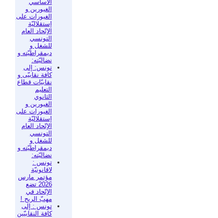
الأساسي
الغيورين و
الغيورات على
إستقلاليّة
الإتّحاد العام
التونسي
للشغل و
ديمقراطيّته و
نضاليّته:
تونس: إلى
كافة نقابيّى و
نقابيّات قطاع
التعليم
الثانوي
الغيورين و
الغيورات على
إستقلاليّة
الإتّحاد العام
التونسي
للشغل و
ديمقراطيّته و
نضاليّته:
تونس :
لاقانونيّة
مؤتمر مارس
2026 تضع
الإتّحاد في
مهبّ الريح !
تونس : إلى
كافة النقابيّين