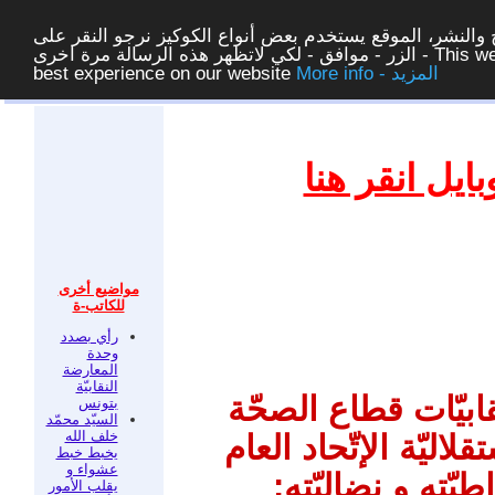
والنشر، الموقع يستخدم بعض أنواع الكوكيز نرجو النقر على
الزر - موافق - لكي لاتظهر هذه الرسالة مرة اخرى - This website uses cookies to ensure you get the
More info - المزيد
best experience on our website
غلق
يل انقر هنا
مواضيع أخرى
للكاتب-ة
رأي بصدد
وحدة
المعارضة
النقابيّة
ابيّات قطاع الصحّة
بتونس
السيّد محمّد
خلف الله
اليّة الإتّحاد العام
يخبط خبط
عشواء و
ّته و نضاليّته:
يقلب الأمور