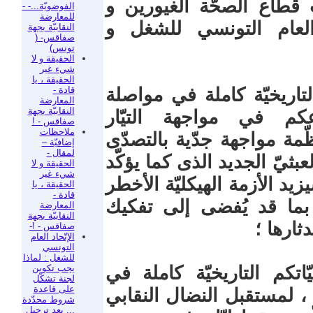
ت قطاع الصحّة الغيورين و
الفوضويّة...- -
للمعارضة
 العام التونسي للشغل و
النقابيّة بجهة
صفاقس- (
تونس)
الحقيقة و لا
شيء غير
الحقيقة ، يا
قادة -
لتاريخيّة كاملة في مواصلة
المعارضة
النقابيّة بجهة
كم في مواجهة التيّار
صفاقس - !
ملاحظات
ّمة مواجهة جدّية بالتصدّى
إضافيّة –
لمقال -
20 ، الإنقلاب العبثيّ الجديد الذى كما يؤكّد
الحقيقة و لا
شيء غير
زيد الأزمة الهيكليّة الأخطر
الحقيقة ، يا
قادة -
 بما قد يُفضى إلى تفكيك
المعارضة
النقابيّة بجهة
ثارها ؛
صفاقس - !-
الإتّحاد العام
التونسي
للشغل : لماذا
يجب تكوين
تكم التاريخيّة كاملة في
لجنة تشكّل
على قاعدة
 ، لمستقبل النضال النقابي
شروط محدّدة
... بعد ترحيل