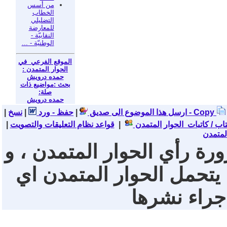
من أسس
الخطاب
التضليلي
للمعارضة
النقابيّة -
الوطنيّة - ...
الموقع الفرعي في
الحوار المتمدن :
حمده درويش
بحث :مواضيع ذات
صلة:
حمده درويش
نسخ - Copy
ارسل هذا الموضوع الى صديق
|
حفظ - ورد
|
|
تاب / كاتبات الحوار المتمدن
|
قواعد نظام التعليقات والتصويت
|
لمتمدن
ورة رأي الحوار المتمدن ، و
 يتحمل الحوار المتمدن اي
 جراء نشرها