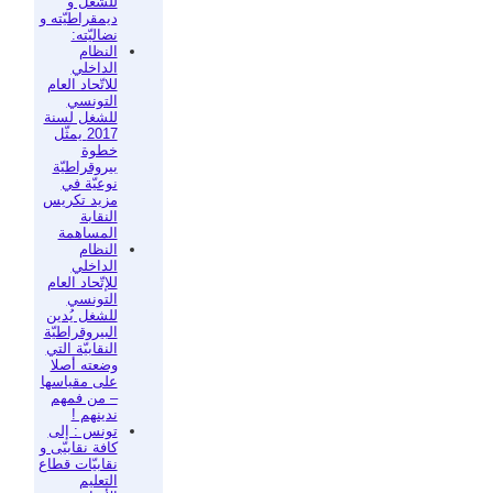
للشغل و
ديمقراطيّته و
نضاليّته:
النظام
الداخلي
للاتّحاد العام
التونسي
للشغل لسنة
2017 يمثّل
خطوة
بيروقراطيّة
نوعيّة في
مزيد تكريس
النقابة
المساهمة
النظام
الداخلي
للإتّحاد العام
التونسي
للشغل يُدين
البيروقراطيّة
النقابيّة التي
وضعته أصلا
على مقياسها
– من فمهم
ندينهم !
تونس : إلى
كافة نقابيّى و
نقابيّات قطاع
التعليم