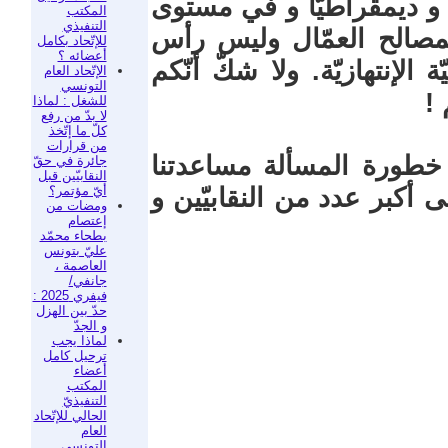
ّ و ديمقراطيّا و في مستوى
المكتب
التنفيذي
ة لمصالح العمّال وليس رأس
للإتّحاد بكامل
أعضائه ؟
 الإنتهازيّة. ولا شكّ أنّكم
الإتّحاد العام
التونسي
 !
للشغل : لماذا
لا بدّ من رفع
كلّ ما إتّخذ
من قرارات
خطورة المسألة مساعدتنا
جائرة في حقّ
النقابيّين قبل
أيّ مؤتمر؟
 أكبر عدد من النقابيّين و
ومضات من
إعتصام
بطحاء محمّد
عليّ بتونس
العاصمة ،
جانفي/
فيفري 2025 :
حدّ بين الهزل
و الجدّ
لماذا يجب
ترحيل كامل
أعضاء
المكتب
التنفيذيّ
الحالي للإتّحاد
العام
التونسي