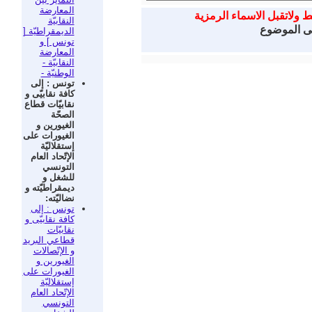
المعارضة
ط ولاتقبل الاسماء الرمزية
النقابيّة
لى الموضوع
الديمقراطيّة [
تونس ] و
المعارضة
النقابيّة -
الوطنيّة -
تونس : إلى
كافة نقابيّى و
نقابيّات قطاع
الصحّة
الغيورين و
الغيورات على
إستقلاليّة
الإتّحاد العام
التونسي
للشغل و
ديمقراطيّته و
نضاليّته:
تونس : إلى
كافة نقابيّى و
نقابيّات
قطاعي البريد
و الإتّصالات
الغيورين و
الغيورات على
إستقلاليّة
الإتّحاد العام
التونسي