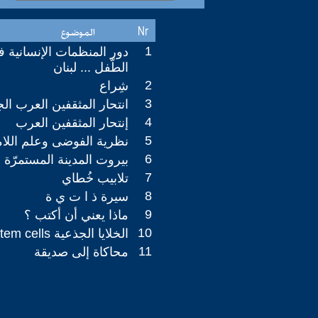
1
دور المنظمات الإنسانية ف
الطّفل ... لبنان
2
شِراع
3
انتحار المثقفين العرب الج
4
إنتحار المثقفين العرب
5
نظرية الفوضى وعلم اللام
6
بيروت المدينة المستمرّة
7
تلابيب خُطاي
8
سيرة ذ ا ت ي ة
9
ماذا يعني أن أكتب ؟
10
الخلايا الجذعية stem cells
11
محاكاة إلى صديقة