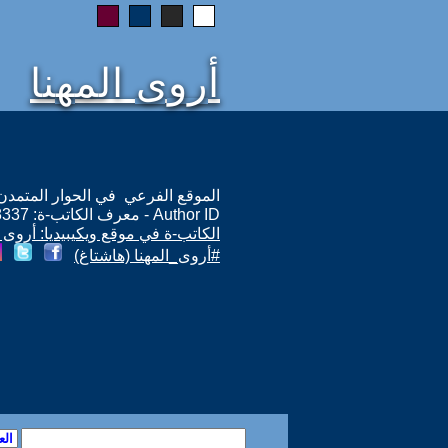
أروى المهنا
الموقع الفرعي في الحوار المتمدن: ps://www.ahewar.org/m.asp?i=8337
Author ID - معرف الكاتب-ة: 8337
الكاتب-ة في موقع ويكيبيديا: أروى ا
#أروى_المهنا (هاشتاغ)