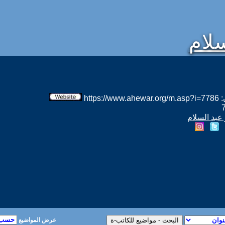
لام
htt
 عبد السلام
عرض المواضيع