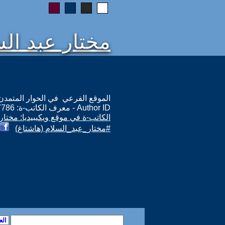
مختار عبد الس
الموقع الفرعي في الحوار المتمدن: ps://www.ahewar.org/m.asp?i=7786
Author ID - معرف الكاتب-ة: 7786
الكاتب-ة في موقع ويكيبيديا: مختار
#مختار_عبد_السلام (هاشتاغ)