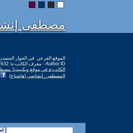
مصطفى إنش
الموقع الفرعي في الحوار المتمدن: ps://www.ahewar.org/m.asp?i=7632
Author ID - معرف الكاتب-ة: 7632
الكاتب-ة في موقع ويكيبيديا: مص
#مصطفى_إنشاصي (هاشتاغ)