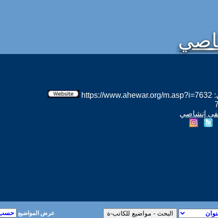
اصي
htt
طفى إنشاصي
عرض المواضيع