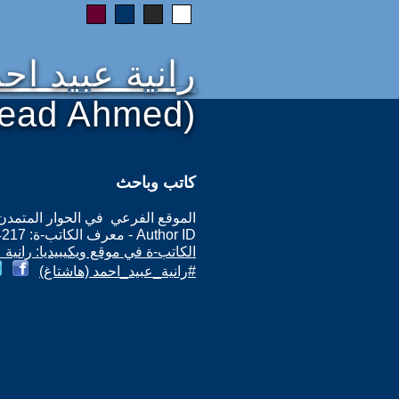
رانية عبيد اح
bead Ahmed)
كاتب وباحث
الموقع الفرعي في الحوار المتمدن: ps://www.ahewar.org/m.asp?i=14217
Author ID - معرف الكاتب-ة: 14217
الكاتب-ة في موقع ويكيبيديا: رانية 
#رانية_عبيد_احمد (هاشتاغ)