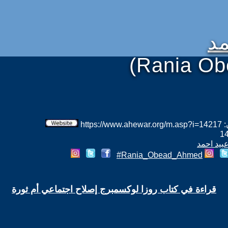
مد
(Rania O
htt
عبيد احمد
Rania_Obead_Ahmed#
قراءة في كتاب روزا لوكسمبرج إصلاح اجتماعي أم ثورة