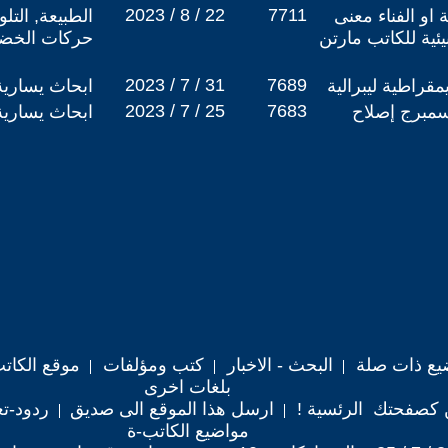
2023 / 8 / 22
7711
 او الفناء معنى
الطبيعة, التل
يئية للكاتب مارتن
حركات الخض
2023 / 7 / 31
7689
مقراطية ليبرالية
ابحاث يسارية
2023 / 7 / 25
7683
سمبرج إصلاح
ابحاث يسارية
يع ذات صلة
البحث - الاخبار
كتب ومؤلفات
موقع الكات
بلغات اخرى
 كصفحتك الرئسية !
ارسل هذا الموقع الى صديق
ردود-تع
مواضيع الكاتب-ة