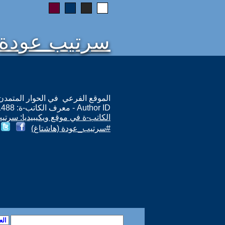
سرتيب عودة
الموقع الفرعي في الحوار المتمدن: ps://www.ahewar.org/m.asp?i=11488
Author ID - معرف الكاتب-ة: 11488
الكاتب-ة في موقع ويكيبيديا: سرتي
#سرتيب_عودة (هاشتاغ)