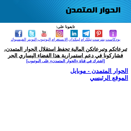
تابعونا على:
بودكاست
بنترست
تيلكرام
لينكدإن
الانستغرام
اليوتيوب
التويتر
الفيسبوك
تبرعاتكم وتبرعاتكن المالية تحفظ استقلال الحوار المتمدن،
فشاركونا في دعم استمرارية هذا الفضاء اليساري الحر
[اشترك في قناة ‫«الحوار المتمدن» على اليوتيوب]
الحوار المتمدن - موبايل
الموقع الرئيسي