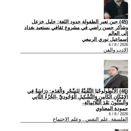
(45) حين تعبر الطفولة حدود اللغة: جليل خزعل
وشاكر حسن راضي في مشروع ثقافي يستعيد بغداد
إلى العالم
إسماعيل نوري الربيعي
2026 / 8 / 6
الادب والفن
(46) الْأَنْطُولُوجْيَا التِّقْنِيَّةُ لِلسِّحْرِ وَالْعَدَمِ: دِرَاسَةٌ فِي
الْإِمْكَانِ الْكَامِنِ وَالتَّشْكِيلِ الْوُجُودِيِّ -الجُزْءُ الثَّانِي
وَالسِّتُّونَ بَعْدَ الثَّلَاثِمِائَةِ-
حمودة المعناوي
2026 / 8 / 6
الفلسفة ,علم النفس , وعلم الاجتماع