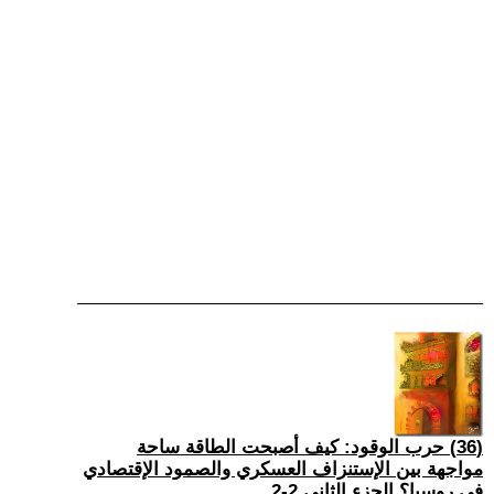
(36) حرب الوقود: كيف أصبحت الطاقة ساحة
مواجهة بين الإستنزاف العسكري والصمود الإقتصادي
في روسيا؟ الجزء الثاني 2-2