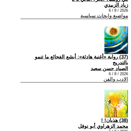
زياد الزبيدي
2026 / 8 / 6
مواضيع وابحاث سياسية
(37) رواية «أغنية هادئة»: أبشع الفجائع ما تنمو
بالتدريج
الصياد حسن سعيد
2026 / 8 / 6
الادب والفن
(38) هذيان! !
محمد الزهراوي أبو نوفل