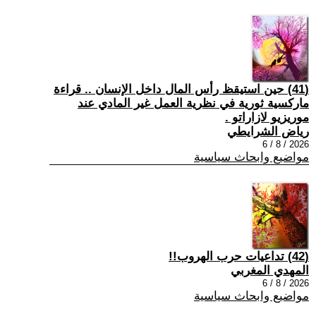
(41) حين استيقظ رأس المال داخل الإنسان .. قراءة
ماركسية ثورية في نظرية العمل غير المادي عند
موريزيو لازاراتو .
رياض الشرايطي
2026 / 8 / 6
مواضيع وابحاث سياسية
(42) تداعيات حرب الهروب!!
المهدي المغربي
2026 / 8 / 6
مواضيع وابحاث سياسية