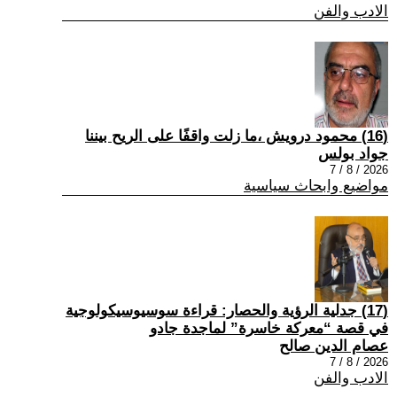
الادب والفن
(16) محمود درويش ،ما زلت واقفًا على الريح بيننا
جواد بولس
2026 / 8 / 7
مواضيع وابحاث سياسية
(17) جدلية الرؤية والحصار: قراءة سوسيوسيكولوجية
في قصة “معركة خاسرة” لماجدة جادو
عصام الدين صالح
2026 / 8 / 7
الادب والفن