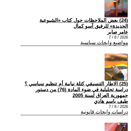
(24) بعض الملاحظات حول كتاب «الشيوعية
الجديدة» للرفيق آسو كمال
عامر صابر
2026 / 8 / 7
مواضيع وابحاث سياسية
(25) الاطار التنسيقي كتلة نيابية أم تنظيم سياسي ؟
دراسة تحليلية في ضوء المادة (76) من دستور
جمهورية العراق لسنة 2005
طيف باسم هادي
2026 / 8 / 7
دراسات وابحاث قانونية