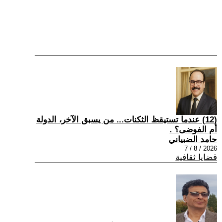
(12) عندما تستيقظ الثكنات... من يسبق الآخر، الدولة
أم الفوضى؟ .
حامد الضبياني
2026 / 8 / 7
قضايا ثقافية