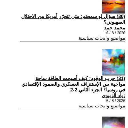
(30) سؤال لو سمحتم: متى تتحرّر أمريكا من الاحتلال
الصهيوني؟
محمد حمد
2026 / 8 / 6
مواضيع وابحاث سياسية
(31) حرب الوقود: كيف أصبحت الطاقة ساحة
مواجهة بين الإستنزاف العسكري والصمود الإقتصادي
في روسيا؟ الجزء الثاني 2-2
زياد الزبيدي
2026 / 8 / 6
مواضيع وابحاث سياسية