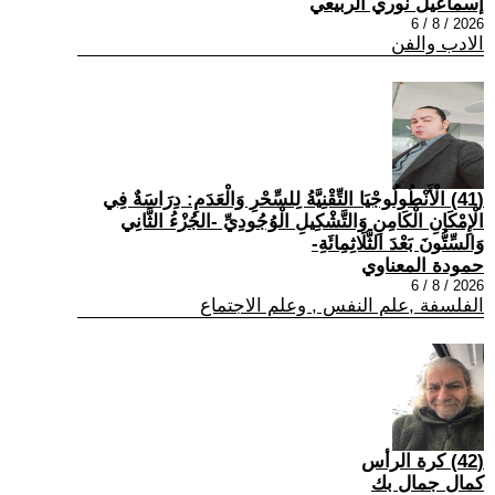
إسماعيل نوري الربيعي
2026 / 8 / 6
الادب والفن
(41) الْأَنْطُولُوجْيَا التِّقْنِيَّةُ لِلسِّحْرِ وَالْعَدَمِ: دِرَاسَةٌ فِي
الْإِمْكَانِ الْكَامِنِ وَالتَّشْكِيلِ الْوُجُودِيِّ -الجُزْءُ الثَّانِي
وَالسِّتُّونَ بَعْدَ الثَّلَاثِمِائَةِ-
حمودة المعناوي
2026 / 8 / 6
الفلسفة ,علم النفس , وعلم الاجتماع
(42) كرة الرأس
كمال جمال بك