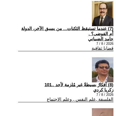
(7) عندما تستيقظ الثكنات... من يسبق الآخر، الدولة
أم الفوضى؟ .
حامد الضبياني
2026 / 8 / 7
قضايا ثقافية
(8) أفكارٌ بسيطةٌ غير مُلزمة لأحد ..101
زكريا كردي
2026 / 8 / 7
الفلسفة ,علم النفس , وعلم الاجتماع