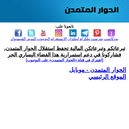
تابعونا على:
بودكاست
بنترست
تيلكرام
لينكدإن
الانستغرام
اليوتيوب
التويتر
الفيسبوك
تبرعاتكم وتبرعاتكن المالية تحفظ استقلال الحوار المتمدن،
فشاركونا في دعم استمرارية هذا الفضاء اليساري الحر
[اشترك في قناة ‫«الحوار المتمدن» على اليوتيوب]
الحوار المتمدن - موبايل
الموقع الرئيسي