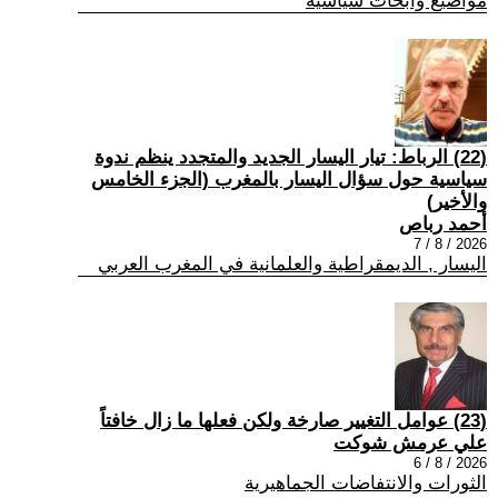
مواضيع وابحاث سياسية
(22) الرباط: تيار اليسار الجديد والمتجدد ينظم ندوة
سياسية حول سؤال اليسار بالمغرب (الجزء الخامس
والأخير)
أحمد رباص
2026 / 8 / 7
اليسار , الديمقراطية والعلمانية في المغرب العربي
(23) عوامل التغيير صارخة ولكن فعلها ما زال خافتاً
علي عرمش شوكت
2026 / 8 / 6
الثورات والانتفاضات الجماهيرية