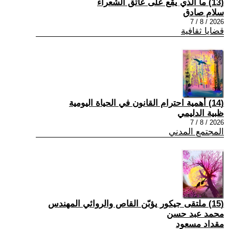
(13) ما الذي يقع على عاتق الشعراء
سلام صادق
2026 / 8 / 7
قضايا ثقافية
(14) أهمية احترام القانون في الحياة اليومية
ظبية الدليمي
2026 / 8 / 7
المجتمع المدني
(15) ملتقى جيكور يؤبّن القاص والروائي المهندس
محمد عبد حسن
مقداد مسعود