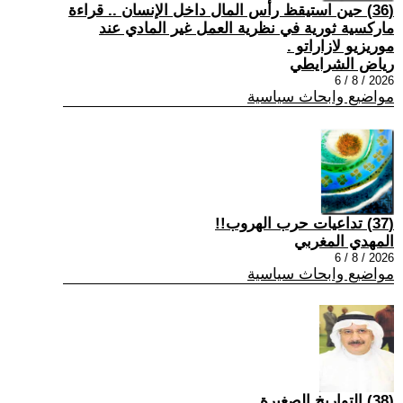
(36) حين استيقظ رأس المال داخل الإنسان .. قراءة
ماركسية ثورية في نظرية العمل غير المادي عند
موريزيو لازاراتو .
رياض الشرايطي
2026 / 8 / 6
مواضيع وابحاث سياسية
(37) تداعيات حرب الهروب!!
المهدي المغربي
2026 / 8 / 6
مواضيع وابحاث سياسية
(38) التواريخ الصغيرة