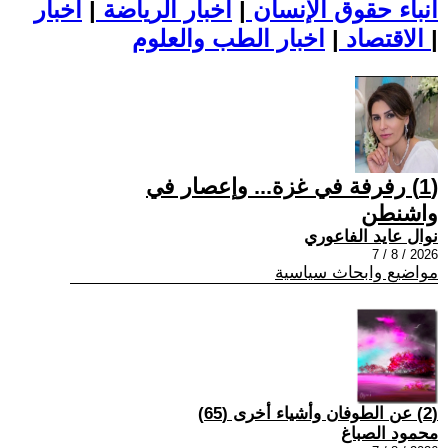
أنباء حقوق الإنسان
|
اخبار الرياضة
|
اخبار
|
اخبار الطب والعلوم
الاقتصاد
|
(1) رفرفة في غزة... وإعصار في
واشنطن
نوال عايد الفاعوري
2026 / 8 / 7
مواضيع وابحاث سياسية
(2) عن الطوفان وأشياء أخرى (65)
محمود الصباغ