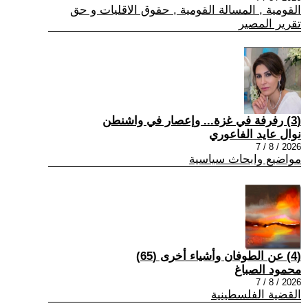
القومية , المسالة القومية , حقوق الاقليات و حق
تقرير المصير
(3) رفرفة في غزة... وإعصار في واشنطن
نوال عايد الفاعوري
2026 / 8 / 7
مواضيع وابحاث سياسية
(4) عن الطوفان وأشياء أخرى (65)
محمود الصباغ
2026 / 8 / 7
القضية الفلسطينية