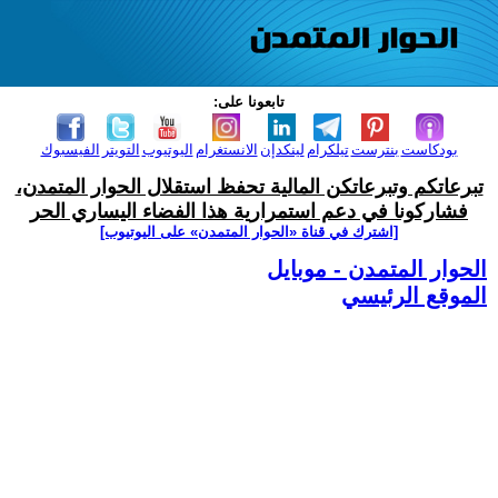
تابعونا على:
بودكاست
بنترست
تيلكرام
لينكدإن
الانستغرام
اليوتيوب
التويتر
الفيسبوك
تبرعاتكم وتبرعاتكن المالية تحفظ استقلال الحوار المتمدن،
فشاركونا في دعم استمرارية هذا الفضاء اليساري الحر
[اشترك في قناة ‫«الحوار المتمدن» على اليوتيوب]
الحوار المتمدن - موبايل
الموقع الرئيسي