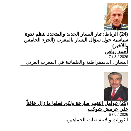
(24) الرباط: تيار اليسار الجديد والمتجدد ينظم ندوة
سياسية حول سؤال اليسار بالمغرب (الجزء الخامس
والأخير)
أحمد رباص
2026 / 8 / 7
اليسار , الديمقراطية والعلمانية في المغرب العربي
(25) عوامل التغيير صارخة ولكن فعلها ما زال خافتاً
علي عرمش شوكت
2026 / 8 / 6
الثورات والانتفاضات الجماهيرية