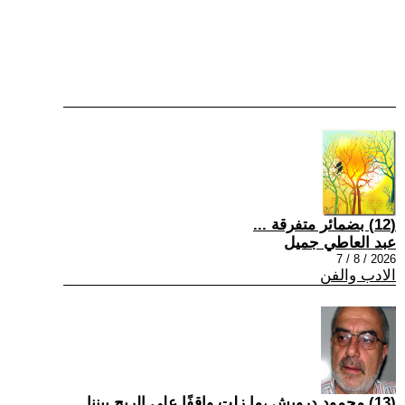
(12) بضمائر متفرقة ...
عبد العاطي جميل
2026 / 8 / 7
الادب والفن
(13) محمود درويش ،ما زلت واقفًا على الريح بيننا