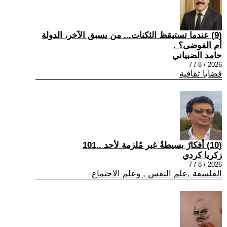
(9) عندما تستيقظ الثكنات... من يسبق الآخر، الدولة
أم الفوضى؟ .
حامد الضبياني
2026 / 8 / 7
قضايا ثقافية
(10) أفكارٌ بسيطةٌ غير مُلزمة لأحد ..101
زكريا كردي
2026 / 8 / 7
الفلسفة ,علم النفس , وعلم الاجتماع