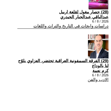
(28) حصار مغول لقلعة اربيل
عبدالباقي عبدالجبار الحيدري
2026 / 8 / 6
دراسات وابحاث في التاريخ والتراث واللغات
(29) الفرقة السمفونية العراقية تحتضر، العزاوي يلوّح
لنا بالوداع
كرم نعمة
2026 / 8 / 6
الادب والفن