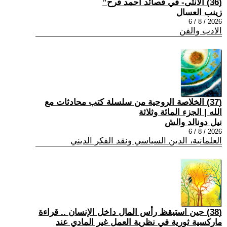
(36) الأنثى- في قصائد أحمد فرح”
زينب العسال
2026 / 8 / 6
الادب والفن
(37) الخلاصة الروحية من سلسلة كتب محادثات مع
الله | الجزء المائة وثلاثة
نيل دونالد والش
2026 / 8 / 6
العلمانية، الدين السياسي ونقد الفكر الديني
(38) حين استيقظ رأس المال داخل الإنسان .. قراءة
ماركسية ثورية في نظرية العمل غير المادي عند