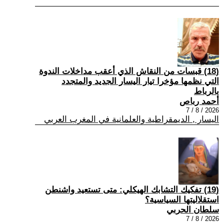
(18) قبسات من النقاش الذي أعقب مداخلات الندوة
التي نظمها مؤخرا تيار اليسار الجديد والمتجدد
بالرباط
أحمد رباص
2026 / 8 / 7
اليسار , الديمقراطية والعلمانية في المغرب العربي
(19) تفكيك التشابك الهيكلي: متى تستعيد واشنطن
استقلاليتها السياسية؟
سلطان الحربي
2026 / 8 / 7