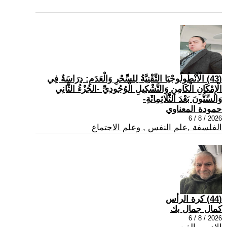
(43) الْأَنْطُولُوجْيَا التِّقْنِيَّةُ لِلسِّحْرِ وَالْعَدَمِ: دِرَاسَةٌ فِي
الْإِمْكَانِ الْكَامِنِ وَالتَّشْكِيلِ الْوُجُودِيِّ -الجُزْءُ الثَّانِي
وَالسِّتُّونَ بَعْدَ الثَّلَاثِمِائَةِ-
حمودة المعناوي
2026 / 8 / 6
الفلسفة ,علم النفس , وعلم الاجتماع
(44) كرة الرأس
كمال جمال بك
2026 / 8 / 6