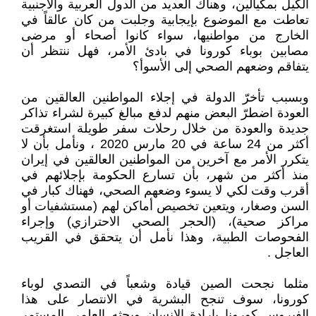
الكيل بمكيالين، وهناك العديد من الدول العربية والأجنبية
تعاطت مع الموضوع بإيجابية وجلبت من كان عالقاً في
الخارج من مواطنيها، سواء كانوا أصحاء أو مرضى
مصابين بوباء كورونا في بادئ الأمر، فهل ننتظر أن
يتفاقم وضعهم الصحي إلى الأسوأ؟
وبسبب تأخرّ الدولة في إجلاء المواطنين العالقين من
العودة اضطرّ البعض منهم لدفع مبالغ كبيرة لشراء تذاكر
جديدة والعودة من خلال رحلات سفر طويلة استغرقت
أكثر من 24 ساعة في 20 مارس 2020 ، ونأمل بأن لا
يتكرر الأمر مع آخرين من المواطنين العالقين في إيران
منذ أكثر من شهر، بأن تسارع الحكومة بإجلائهم في
أقرب وقت لكي لا يسوء وضعهم الصحي، فهناك كبار في
السن وصغار، ويتعين تخصيص أماكن لهم (مستشفيات أو
مراكز صحية)، (الحجر الصحي الاحترازي) وإجراء
الفحوصات الطبية، وهذا نأمل أن يتحقق في القريب
العاجل .
مثلما نجحت الصين قيادة وشعباً في التصدي لوباء
كورونا، سوف تنجح البشرية في الانتصار على هذا
الفيروس كورونا بإرادة الإنسان وبحثه العلمي المستمر