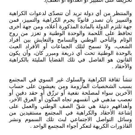
تحريضاً على التمييز أو العداوة أو العنف).
والمنتظر من أي دولة تريد أن تتصدّى لدعوات الكراهية
والتمييز بأن تصدر قانونًا يجرم الكراهية والتمييز، فمن
جهة تلتزم الدولة بالمادة المذكورة أعلاه، ومن جهة أخرى
تحافظ على اللحمة والوحدة الوطنية و تعزز من روح
الوئام والتآخي الوطني والتسامح والتعايش بين أفراد
الشعب، ولا تسمح لتلك الجماعات أو الأفراد العبث
بالوحدة الوطنية تحت أي ذريعة ومبرر كان، وأن يكون
القانون هو الفاصل في تلك القضايا المليئة بالكراهية
والأحقاد .
تنشأ ثقافة الكراهية والسلوك غير السوي في المجتمع
بسبب الشخصيات المأزومة ومن يعيشون على حساب
الآخرين سواء لمصلحة نفعية أو ترزّق أو حقد دفين أو
تعصب مذهبي في أنفسهم تجاه المكون أو العرق الآخر،
وأهدافهم دنيئة هي شقّ الصف الوطني والعمل على
إشاعة الأحقاد والكراهية في المجتمع مستفيدين من
وسائل التواصل الاجتماعي لبث تلك السموم ونشر
القاذورات الكريهة لتعكر أجواء المجتمع الواحد .