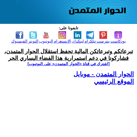
تابعونا على:
بودكاست
بنترست
تيلكرام
لينكدإن
الانستغرام
اليوتيوب
التويتر
الفيسبوك
تبرعاتكم وتبرعاتكن المالية تحفظ استقلال الحوار المتمدن،
فشاركونا في دعم استمرارية هذا الفضاء اليساري الحر
[اشترك في قناة ‫«الحوار المتمدن» على اليوتيوب]
الحوار المتمدن - موبايل
الموقع الرئيسي