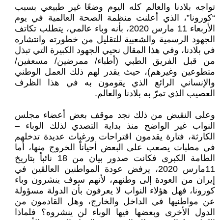
تواجه بلادنا والعالم كله اليوم وضعًا غير طبيعي بسبب
“كورونا”، الذي أعلنت منظمة الصحة العالمية في يوم
الأربعاء 11 مارس 2020، بأنه وباء عالمي، يتطلب تكاتف
الجهود الرسمية والشعبية للتقليل من خطورته وانتشاره
في بلادنا، وفي هذا المقال نحيي الجهود الكبيرة التي تبذل
من قبل الفريق الطبي (أطباء/ ممرضين/ مسعفين/
متطوعين وغيرهم)، حيث يقدر لهم ذلك العمل الوطني
والإنساني الرائع الذي يقومون به في هذا الظرف
العصيب الذي تمرّ به بلادنا والعالم.
وعلى النقيض من ذلك نجد موقف بعض أعضاء مجلس
النواب غير الواضح منذ بداية التصدي لذلك الوباء –
الكارثة، فتارة يقدمون اقتراحات ورغبات عديدة تدخلهم
في مطبات يصعب على البعض أحياناً الخروج منها، أما
الطامة الكبرى فكانت صدور بيان من 18 نائباً بتاريخ
11مارس 2020، يرفض عودة المواطنين العالقين في
إيران من العودة إلى وطنهم، لأنهم سوف ينشرون وباء
كورونا، فهل هؤلاء النواب لا يعرفون بأن الدولة مسؤولة
عن مواطنيها في الداخل والخارج، وهل القادمون من
الدول الأخرى وبعضها فيها الوباء لن ينشروه؟ فلماذا