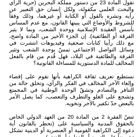
تقول المادة 23 من دستور مملكة البحرين (حرية الرأي
والبحث العلمي مكفولة، ولكل إنسان حق التعبير عن
رأيه ونشره بالقول أو الكتابة أو غيرهما، وذلك وفقاً
للشروط والأوضاع التي يبينها القانون، مع عدم المساس
بأسس العقيدة الإسلامية ووحدة الشعب، وبما لا يثير
الفرقة أو الطائفية). إن الجزء الأخير من المادة واضح،
مع ذلك رأينا كتابات صحفية وفيديوهات انتشرت في
وسائل التواصل الاجتماعي تمسّ بوحدة الشعب وتثير
الفرقة والطائفية في البلاد، فهل قُدم من قام بالفعل
المخالف للمادة الدستورية للمساءلة القانونية؟
نستطيع تعريف ثقافة الكراهية بأنها تقوم على إقصاء
وإلغاء الآخر المخالف في الفكر والرأي، وتخلق حالة من
التنافر والتصادم وتشقّ الوحدة الوطنية في المجمتع
وتشجع على الغلو والتطرف والتعصب، كما يصل الأمر
بالبعض حدّ تكفير بالآخر وتخويه.
تنصّ الفقرة 2 من المادة 20 من العهد الدولي الخاص
بالحقوق المدنية والسياسية على (تحظر بالقانون أية
دعوة إلى الكراهية القومية أو العنصرية أو الدينية تشكل