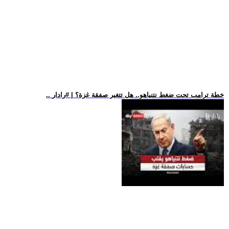
.. خطة ترامب تحت ضغط نتنياهو.. هل تتغير صفقة غزة؟ | #رادار