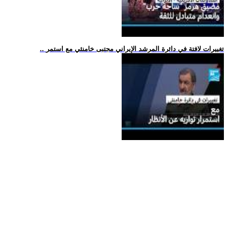
.. تغييرات لافتة في دائرة المرشد الإيراني مجتبى خامنئي مع استمر