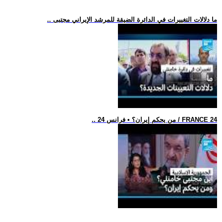
.. ما دلالات التغييرات في الدائرة الضيقة للمرشد الإيراني مجتبى
.. من يحكم إيران؟ • فرانس 24 / FRANCE 24