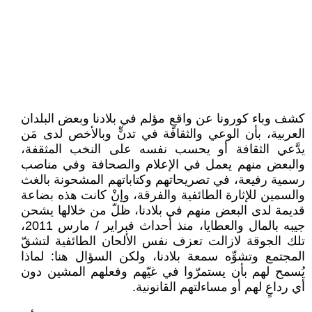
كشف وباء كورونا عن واقعٍ مؤلم في بلادنا وبعض البلدان
العربية، بأن الوعي والثقافة في تدنٍّ وبالأخص لدى مَن
يدَّعي الثقافة أو يحسب نفسه على النخب المثقفة،
والبعض منهم يعمل في الإعلام والصحافة وفي مناصب
رسمية رفيعة، في تصريحاتهم وكتاباتهم المشحونة بالغث
والسمين للإثارة الطائفية والفرقة، وإنْ كانت هذه بضاعة
قديمة لدى البعض منهم في بلادنا، ظلّ من خلالها يشحن
جيبه بالمال والعطايا، منذ أحداث فبراير / مارس 2011،
تلك الجوقة لازالت تعزف نفس الألحان الطائفية لتشقّ
المجتمع وتشوِّه سمعة بلادنا، ولكن السؤال هنا: لماذا
يُسمح لهم بأن يستمرّوا في غيّهم وفعلهم المشين دون
أي رداعٍ لهم أو مساءلتهم القانونية.