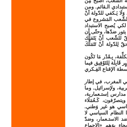
ِدمة الشّعب، أصبح مِن
ستبدادي الـقائم. ومن
ا يَـكفي للدّولة أنْ
 الشّعب المَشروع في
 لكي يُصبح الاستبداد
 يثور ضدّها، وحتّى أن
للشّعب أنْ يَتَمَلَّك
ِلدّولة أنْ تَتَمَلَّكَ
ِّفة، بِـقَدْر مَا تَكُون
 قَابِلَة لِلتَوْفِيق فيما
واسطة الإقناع الفِـكري
السياسي الـقائم في المغرب، في إطار
غَربية، ولإسرائيل. وما
 مدارس اِستـعمارية،
يتصرّفون، كَـعُمَلَاء
لسياسي هو غير وَطني.
ا النظام السياسي لا
ضد الاستـعمار، وضدّ
حاء بِوَهم «الإجماع