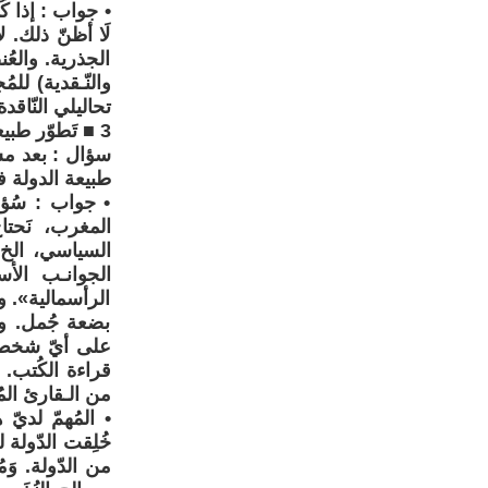
• جواب : إذا كُن
لَا أظنّ ذلك. ل
الجذرية. والعُ
والنّـقدية) للم
تحاليلي النّاقد
3 ■ تَطوّر طبيعة الدّولة
سؤال : بعد مس
طبيعة الدولة 
• جواب : سُؤا
المغرب، نَحتا
السياسي، الخ)
الجوانـب الأس
الرأسمالية». و
بضعة جُمل. وهذ
على أيّ شخص لم
قراءة الكُتب. و
من الـقارئ المُ
• المُهمّ لدي
خُلِقت الدّولة 
من الدّولة. وَ