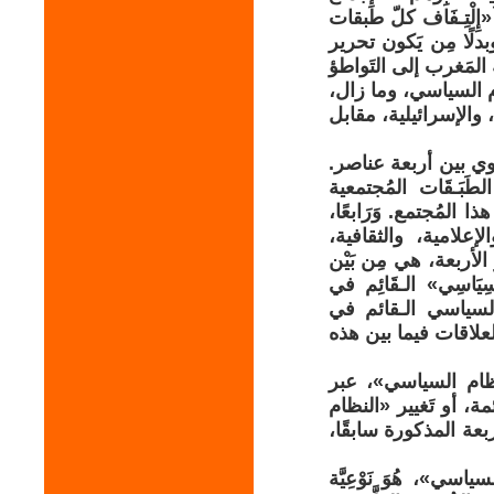
«إِلْتِـفَاف كلّ طَبقات
لًا مِن يَكون تحرير
 المَغرب إلى التَواطؤ
ام السياسي، وما زال،
ة، والإسرائيلية، مقابل
وي بين أربعة عناصر.
الطَبَـقَات المُجتمعية
هذا المُجتمع. وَرَابعًا،
إعلامية، والثقافية،
الأربعة، هي مِن بَيْن
السِيَاسِي» الـقَائِم في
م السياسي الـقائم في
العلاقات فيما بين هذه
النظام السياسي»، عبر
مة، أو تَغيير «النظام
بعة المذكورة سابقًا،
لسياسي»، هُوَ نَوْعِيَّة