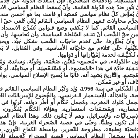
لمُسْتَغِلَّة، والأقلّيات المُحتكرة. فإن اِبْتَـعَدَت الدّولة عن خ
 يَثُور ضدّ هذه الدّولة القائمة، وأنْ يُسقط النظام السياسي الا
 يُعوِّض كلّ نظام سياسي مُستبد أو فاسد، بما هو أحسن منه. وَلَ
جرِّم محاولات تَـغيير النظام السياسي الـقائم لِكَي تُلغي حقّ
 السياسي القائم. كما لا يَـكفي وضع قـوانين تُشَرِّع الاستبداد
ًا. ومن حقّ الشّعب أنْ يَنتـقد السّلطة السياسية، وأن يُحاسبها، وأن
وأنْ يُطَوِّرها، حتّى تَخدم حاجيّات الشّعب بشكل جَيِّد. ويحقّ 
ـكيِّفها، حتّى تَتلاءم مع حاجيّاته الأساسية. وفي المُقابل، لا يَحقّ ل
ـكَـيِّـفَـه لخدمة اِمْتِيّازاتها أو دَوَامِهَا.
تَكُون «الدّولة»، في «مُجتمع» مُعَيَّن، ضَخْمَة، وَقَوِيَّة، وَسائدة، وَمُكل
بَـقِـيَة حَادّة في هذا «المُجتمع»، أو مُسْتَـعْصِيَة، أو صِدَامِيَّة، أو غَيٍر
 المُجتمع. والتّاريخ يَشهد أنه، غالبًا ما يُصبح الإصلاح السياسي، ب
كاف، أو غير مُمكن.
• بَعد الاستـقلال الشّكلي في سنة 1956، وُلِد وَكَبُر النظام 
عية، والعَمَالَة، لِلْاِستـعمار الـفرنسي، والخُضوع للإمبرياليّات ال
مل مُلوك المغرب، ومُجمل حُكّام أو أُطُر دولته، تَربّوا في
تـعمارية، وَبِمُعتـقدات استعمارية. وهؤلاء الحُكّام يُفكِّرون، و
لِلإمبرياليّات، ولإسرائيل، وهم لَا يَـعُون ذلك. وهذا النظام ا
أن يَكون وطنيًّا. وحتّى في قضية الصّحراء الغربية، فإنّ هذ
 «قضيّة وَطنية»، مطروحة للتّحرير، بواسطة الكفاح الثّوري، 
 وإنما يستـغلّ النظام السياسي قضية الصحراء كَوَسِيلة لِلْإِي