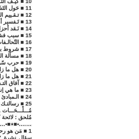
10 ■ كيـف التَـعامل مع النضالات الجماهيرية المُشتركة .....................29
11 ■ حَول التَشَتُّت التَنظيمي لِقِوَى اليسار .....................................30
12 ■ تـقـييم التجربة، وأسباب تـراجع اليسار ............................31
13 ■ تَـفسير أزمات اليسار، والتـنظيم، والنظرية، والعلاقة بالجماهير ....37
14 ■ نَـقد أحزاب اليسار بالـمَغرب ............................................39
15 ■ سبب فشل التجذر في الجماهير، ومعيـقات بـناء قاعدة شعبية ....44
16 ■ التّحالـفات، مثل التحالـف مع الإسلاميين، وشروط بـناء جبهة ....45
17 ■ شروط بـناء قِوَى سياسية يَسارية، ثَورية، وَمُؤثّرة ....................50
18 ■ مسألة الـمُشاركة في الانتخابات ....................................55
19 ■ حرب سّرية بين المَلكيات والجمهوريات العربية ....................57
20 ■ هل ما زالت الماركسية صالحة ؟ ....................................59
21 ■ هل ما زالت نظريتـك صالحة ؟ ....................................60
22 ■ آفاق التـغيير في المغرب ............................................62
23 ■ ما هي اِنـتـقاداتـك تُجاه تِيّار "الـمناضل-ة" ؟ ...........................63
24 ■ الـمبادئ النظرية التي تـنطلـق منها ...................................64
25 ■ رسالتـك إلى الجيل الجديد من المناضلين ...........................67
مُـــلْـــحَـــات ...
مُلحق : لائحة كتب
…….•■٭■•…
1 ■ مَن هو رحمان النوضة ؟
سؤال نشرة "ال