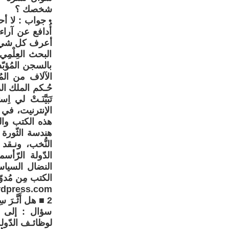
شخصك ؟
• جواب : لا أح
أُدافع عن آراء س
أعرف كل شيء. 
البحث العِلْم
بالسجن المُؤب
تَبَيَّنَـتْ لي
هذه الكتب وال
هندسة الثّورة 
النُّخب، ونـقد 
النضال السياسي
الكتب مِن مُدوّ
ds.wordpress.com
2 ■ هل أَثَّـرَ سِجنك على نظرياتـك ؟
سؤال : إلى أي
لوظائـف الدّول