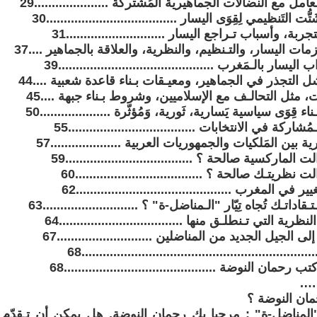
................................................................68
 رحمان النوضة ...........................................68
….
مناضل-ة" : مرحبا بك رحمان النوضة. هل يمكن أن تـقدّم ت