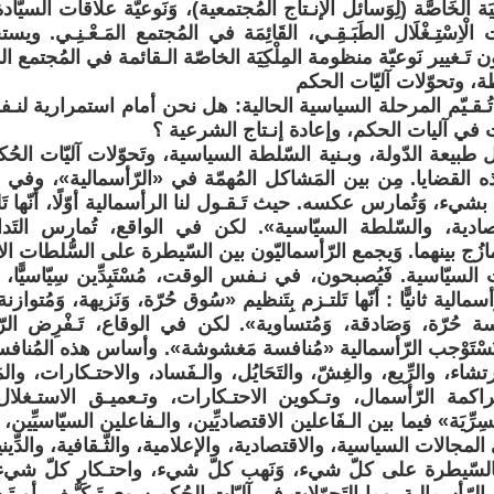
كِيَة الخَاصَّة (لِوَسائل الإنـتاج المُجتمعية)، وَنَوعيّة علاقات السيّا
اقَات الْاِسْتِـغْلَال الطَبَـقِـي، القَائِمَة في المُجتمع المَـعْـنِـي
 تَـغيير نَوعيّة منظومة المِلْكِيَة الخاصّة الـقائمة في المُجتمع ا
ـقـيّم المرحلة السياسية الحالية: هل نحن أمام استمرارية لنـفس
 في آليات الحكم، وإعادة إنـتاج الشرعية ؟
طبيعة الدّولة، وبـنية السّلطة السياسية، وتَحوّلات آليّات الحُ
ه القضايا. مِن بين المَشاكل المُهمّة في «الرّأسمالية»، وفي «ا
ا بشيء، وَتُمارس عكسه. حيث تَـقـول لنا الرأسمالية أوّلًا، أنّها تَ
صادية، والسّلطة السيّاسية». لكن في الواقع، تُمارس التَداخ
لتَمازُج بينهما. وَيجمع الرّأسماليّون بين السّيطرة على السُّلطات ا
سيّاسية. فَيُصبحون، في نـفس الوقت، مُسْتَبِدِّين سِيّاسيًّا، وَمُسْت
مالية ثانيًّا : أنّها تَلتـزم بِتَنظيم «سُوق حُرّة، وَنَزيهة، وَمُتوازنة»، وَ
فسة حُرّة، وَصَادقة، وَمُتساوية». لكن في الوقاع، تَـفْرِض الر
 تَسْتَوْجب الرّأسمالية «مُنافسة مَغشوشة». وأساس هذه المُنافسة
شاء، والرِّيع، والغِشّ، والتَحَايُل، والـفَساد، والاحتـكارات، والمَج
كمة الرّأسمال، وتـكوين الاحتـكارات، وتـعميـق الاستـغلال ال
لسِرِّيَة» فيما بين الـفَاعلين الاقتصاديِّين، والـفاعلين السيّاسيِّي
ي المجالات السياسية، والاقتصادية، والإعلامية، والثّـقافية، والدِّيني
 بالسّيطرة على كلّ شيء، وَنَهب كلّ شيء، واحتـكار كلّ شيء.