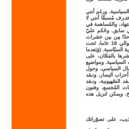
السياسية. ورغم أنني
 أعتـرف مُسبقًا أنني لا
هاد، والمُساهمة في
 سابق. و‏حُكم عليّ
حدًا مِن بين عشرات
الآلاف من المُعتـقلين السياسيِّين المُناضلين في المَغرب. وسُجنتُ ‏خلال حوالي 18 عاما، تَحت
كتابا في مَجالات النّظرية السيّاسية. (وَبَعدما
َشرها بالمَجّان، على
لمقالات السياسية. ومواضيع
لنضال السياسي، وحول
أحزاب اليسار، ونـقد
ـقد الصّهيونية، ونـقد
الأنا والأنانية، والمُجتمعي (Le Sociétal)، وَطَبقات المُجتمع، وفنون
خ.‏ ويمكن تَنزيل هذه
عذيب، على تصوّراتك