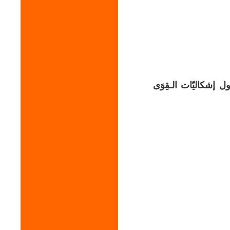
إشكاليّات الـقِوَى