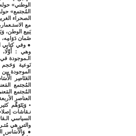
الوطني» حوله، وَ
المُجتمع» حوله
الصحراء الغربية
مع الاستـعمار،
يَبيع الوطن، وَي
ضَمان دَوَامِه، و
● وفي كتابي ال
وهي : أَوَّلًا، 
الـموجودة في هذا 
نَوعية وَحَجم 
الموجودة بين هذ
العَنَاصِر الْأَس
المُجتمع المَع
المُجتمع المَعن
العناصر الأربعة
• وَيَتَوَهَّم
نـقاشات إصلاحية
السياسي الـقائ
والتي هي مُتـراب
● وَالْأَسَاس الم