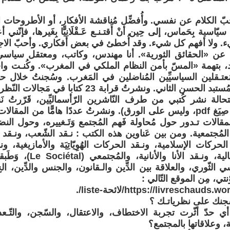
بّ الكلام عن نفسي. وأُفضِّل مُناقشة الأفكار، أو الأطروحات 
يّاسية بِحَماس، إلى حِين أنْ أَقتـنـع عَـقْلَانِيًّا بِغَيرها، فإنّني
ولا أفهم كل شيء. وقد أُخطئ في بعض أفكاري. وأحبّ الاجت
ِي عن «الحقائق الثورية». أنا مهندس، وكاتب، ومعتقل سياسي
ّد، بتهمة «المسّ بأمن النظام الملكي في المغرب». وكُنـت وا
حُـكم الملك المُستبد الحسن الثاني. ونشرتُ قرابة 23 
 اِستحالة نشر كُتبي من طرف النّاشرين الرّأسماليِّين، قَرّرتُ ن
الإنترنيت، في صِيَغ pdf، وليس على الورق). ونشرتُ عددًا هامًّا من ا
مقالات تـدور حول مُحاولة فَهم المُجتمع وَتَـغييره، وحول ا
المُجتمعية. ومن بين عَناوين هذه الكتب : نـقد الشّعب، ونـقد 
الحركات الإسلامية، ونـقد الحركات الهُوِيّاتِيَة والأمازيغية، ون
الدّولة الرّأسمالية، ونـقد 
 الثّوري، والعلاقة بين الدِّين والـقانون، والجنس والدِّين، ال
نتي، مِن الموقع التّالي :
https://livreschau/لائحة-liste/.
 حدّ أثّرت تجربة الاختطاف، والاعتقال، والسّجن، والتّـ
ة، وعلاقاتها بالمجتمع؟