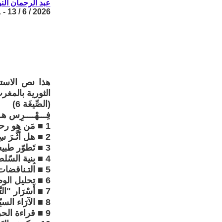
عبد الرحمان الن
2026 / 6 / 13 - 12:01
هذا نص الاستج
الثورية بالمغر
(الصِّيغَة 6)
فِـــهْــــرِس ه
1 ■ مَن هو رحمان النوضة ؟ ......................................................2
2 ■ هل أَثَّـرَ سِجنك على نظرياتـك ؟ ..............................................3
3 ■ تَطوّر طبيعة الدّولة ..............................................................4
4 ■ بِنية السّلطة، وتحوّلات آليّات الحكم ......................................7
5 ■ التـناقضات الـمُجتمعية، وعلاقة الدولة بالطّبقات .....................11
6 ■ تحليل الوضع السياسي الرّاهن .............................................12
7 ■ أَسْرَار "التَّطْبِيع" بين دَولة المَغرب وَكِيّان إِسْرَائِيل .....................20
8 ■ الآرَاء السيّاسية الـمُخالـفة التي تُثير التَناقضات .............................25
9 ■ قراءة الحركات الاحتجاجية، وإمكانية مُراكمتها .....................28