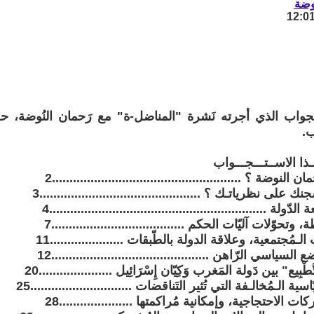
وضة
واب الذي أجرته نَشرة "المناضل-ة" مع رَحمان النُوضة، حول 
ب.
ــذا الاســتـــجـــواب