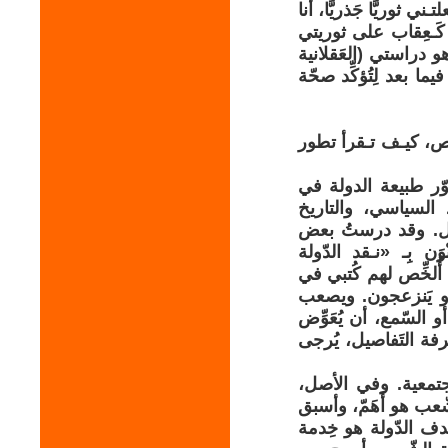
 ثوريًّا جَذريًّا، أنا
، كَـعِقاب على ثوريتي
 دراستي (العَقلانية
ا بعد لِتُؤكِّد صحّة
ص، كيـف تـقرأ تطور
ّر طبيعة الدولة في
السياسي، والتاريخ
مُل. وقد درستُ بعض
 بِـ «نـقد الدّولة
ُلخِّص لهم كُتبي في
 أو يَنزعجون. ويصعب
السّمع، أن يُعَوِّض
عرفة التَفاصيل، يُرجى
جتمعية. وفي الأصل،
ّعب هو أَهَمّ، وأسبق
هدف الدّولة هو خِدمة