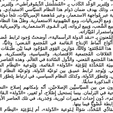
لِتَبرير الوَعْد الكَاذب بِـ «المُسَلْسَل الدِّيمُوقراطي»، ولِتَبرير 
، وذلك بهدف ضمان دَوام هذا النظام السيّاسي الاستبدادي. وبد
 عبر مُواجهة الاستـعمار، وعبر مُناهضة الإمبرياليّات، تلجأ دولة
 وَمع الْإمبرياليات، ومع الصّهيونية الاستعمارية. وظلّ هذا النظ
َبيع الشّعب، وَيبيع ثَرواته، إلى الـقـوى الاستـعمارية، والإمبريالي
استمرار امْتِيّازاته.
مُعنون بِـ «نـقد الدولة الرأسمالية»، أوضحتُ وُجود تَرابط عُض
أَنْوَاع أَنْماط الإنـتاج الـقائمة في المُجتمع المَـعني؛ وثانيًّا، 
المُجْتَمَع؛ وَثَالثًا، مَوَازِين القِوَى المَوْجُود فيما بَيْن طَبَـقَات 
العَلاقات المُجتمعية الاقتصادية، والسياسية، والعسكرية، وال
ا المُجتمع المَعني، والدُّول السّائدة في العَالَم. وهذه العَناصر 
َاسِيَة المُحَدِّدَة لِنَوْعِيَة «الدّولة» الـقائمة، وَلِنَوعية «النِظَام 
ني. وَيُوجد تَرابط عميـق بين نَوعيّة الدّولة، وَنَوعيّة النظا
ي. وَتَتطوّر الدّولة، وكذلك النظام السياسي، في ارتباط بِتَطوّر 
 المذكورة سابقًا.
 كثيرون من بين السيّاسيِّين الإصلاحيّن، أنّه بإمكانهم إصلاح «
 في البَرلمان. بينما يَستحيل إِصْلَاح، أو تَغيير، «الدّولة» الـقائ
م»، دُون إحداث تَـغييرات ثَورية، وَجَذرية، في تلك العناصر الأر
طة عُضْوِيًّا فيما بينها.
َادِّي المُحَدِّد، سَوَاءً لِـنَوعية «الدّولة»، أم لِـنَوْعِيَة «النِظَام ا