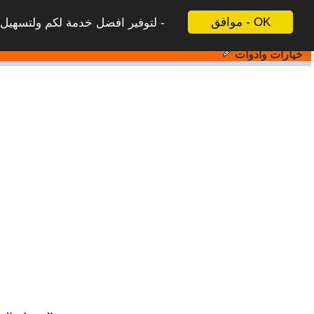
موافق - OK
لتوفير افضل خدمة لكم ولتسهيل ع
خيارات وادوات