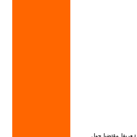
ـعريفا مقتضبا حول