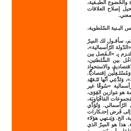
دة والخُضوع الطَّبـقية،
. ويستحيل إصلاح العلاقات
لمعني.
 البـنية السّلطوية،
كم، سأقـول لك السِرّ
لدّولة الرّأسمالية»،
لتـزم بِـ «الـفَصل بين
ُل بين السُّلطتين،
لاقتصادية، والاستحواذ
َـغِلِّين اِقتصاديًّا.
تَدَّعِي أنّها تَتَـعَهّد
ّأسمالية «سُوقًا غير
 هو مَوازين القِوَى،
موعات المَافْيَاوِيَة،
رّأسمالي. وَتُؤدِّي
ن، إلى فَرض اِحتـكارات
ة، الخ. وَيَنـتهي هؤلاء
 هذا هو السِرّ الذي