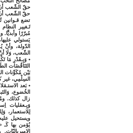
مصالح النُخَب ا
حقّ الشّعب أنْ
حقّ الشّعب أنْ
تضع قـوانين تُ
تَـغيير النظام
مُبرّرًا وأبديّ
يَستولي عليها، 
الدّولة، وأنْ يُ
الشّعب، وَلَا أنْ تُ
• وَبِـقَدْرِ مَا 
التَنَاقُضَات الطَ
بَيْن مُكَوِّنات
السِلْمِي، غير 
الخُضوع، وَالتَب
زال كذلك. ومُج
وَبِـعقليات اِس
لِلاستعمار، وَ
ويستحيل عليه 
يُؤمن بها كَـ
الإمبرياليّات.