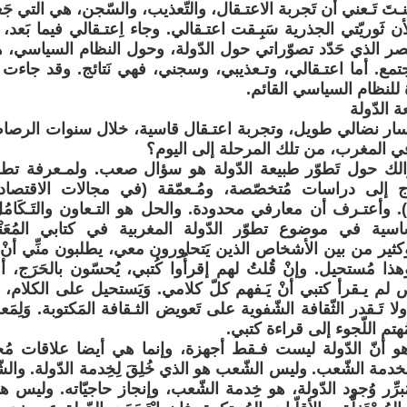
ـتَ تَـعني أن تَجربة الاعتـقال، والتّعذيب، والسّجن، هي التي جَعلتـني
أن ثَوريّتي الجذرية سَبِـقت اعتـقالي. وجاء اِعتـقالي فيما بَعد
نصر الذي حَدّد تصوّراتي حول الدّولة، وحول النظام السياسي، هو
ُجتمع. أما اعتـقالي، وتـعذيبي، وسجني، فهي نَتائج. وقد جاءت فيم
ة للنظام السياسي القائم.
ار نضالي طويل، وتجربة اعتـقال قاسية، خلال سنوات الرصا
في المغرب، من تلك المرحلة إلى اليوم؟
لك حول تَطوّر طبيعة الدّولة هو سؤال صعب. ولمـعرفة تطو
ج إلى دراسات مُتخصّصة، ومُـعمّقة (في مجالات الاقتصاد 
. وأعتـرف أن معارفي محدودة. والحل هو التـعاون والتَـكَا
اسية في موضوع تطوّر الدّولة المغربية في كتابي المُعَنْوَن
كثير من بين الأشخاص الذين يَتحاورون معي، يطلبون منِّي أنْ أ
ا مُستحيل. وإنْ قُلتُ لهم إقرأُوا كُتبي، يُحسّون بالحَرَج،
 يـقرأ كتبي أنْ يَـفهم كلّ كلامي. وَيَستحيل على الكلام، أو 
لا تَـقدر الثّقافة الشّفوية على تَعويض الثـقافة المَكتوبة. وَلِمَ
هتم اللّجوء إلى قراءة كتبي.
ّ هو أنّ الدّولة ليست فـقط أجهزة، وإنما هي أيضا علاقات مُ
لخدمة الشّعب. وليس الشّعب هو الذي خُلِقَ لِخِدمة الدّولة. والش
مُبرِّر وُجود الدّولة، هو خِدمة الشّعب، وإنجاز حاجيّاته. وليس 