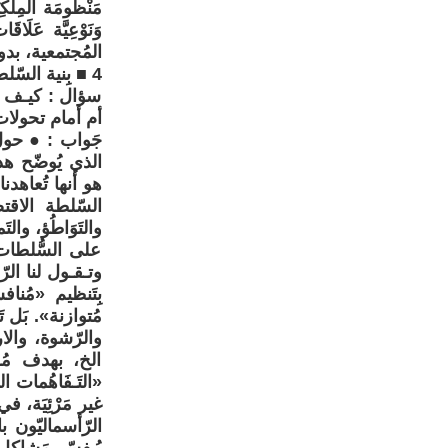
مَنْظُومَة المِلْ
وَنَوْعِيَّة عَلَ
المُجتمعية، بدون
4 ■ بِنية السّلطة، وتحوّلات آليّات الحكم
سؤال : كيـف تُ
أم أمام تحولات
جَواب : ● حول 
الذي يُوضّح هذ
هو أنها تُعاهدن
السّلطة الاقت
والتَوَاطُؤ، وا
على السُّلطات ال
وتـقـول لنا الرّأس
بِتَنظيم «مُنا
مُتوازنة». بَل
والرّشوة، والارت
الخ، بهدف مُرا
«التَـفَاهُمات ا
غير مَرْئِيَة، ف
الرّأسماليّون