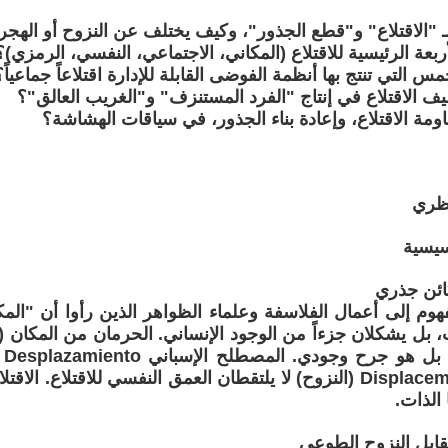
بـ "الاقتلاع" و"قطع الجذور"، وكيف يختلف عن النزوح أو الهج
لأربعة الرئيسية للاقتلاع (المكاني، الاجتماعي، النفسي، الرمزي)؟
خمس التي تنتج بها أنظمة الفوضى القابلة للإدارة اقتلاعاً جماعياً؟
يف الاقتلاع في إنتاج "الفرد المستنزف" و"الغريب العالق"؟
ومة الاقتلاع، وإعادة بناء الجذور، في سياقات الهشاشة؟
لنظري
 كائن جذري
هوم إلى أعمال الفلاسفة وعلماء الظواهر الذين رأوا أن "المكا
، بل يشكلان جزءاً من الوجود الإنساني. الحرمان من المكان (
خسا
الإنجليزي Displacement (النزوح) لا يلتقطان العمق النفسي للاقتلاع.
 الذات.
ع مقابل النزوح الطوعي