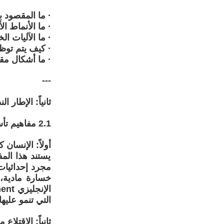
· ما المقصود 
· ما الأنماط ا
· ما الآليات ال
· كيف يتم توظ
· ما أشكال مقا
---
ثانياً: الإطار ا
2.1 مفاهيم تأسيسية
أولاً: الإنسان
يستند هذا المف
مجرد إحداثيات
التي تنمو عليها
ثانياً: الاقتلا