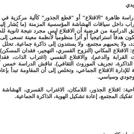
يدي
دراسة ظاهرة "الاقتلاع" أو "قطع الجذور" كآلية مركزية في إ
غتراب داخل سياقات الهشاشة المؤسسية المزمنة (ما يُشار إليه
طلق الدراسة من فرضية أن الاقتلاع ليس مجرد نتيجة ثانوية لل
ن هدفاً استراتيجياً أو أثراً منظومياً لأنظمة معينة تسعى إلى إ
، ولا يحميهم مجتمع، ولا يستندون إلى ذاكرة جماعية. تحلل ا
ع: الاقتلاع المكاني (النزوح القسري، التهجير، فقدان المسكن)، 
القرابة والدعم)، والاقتلاع النفسي (اغتراب الذات، فقدان 
لذاكرة، تجريف الموروث الثقافي). تناقش الدراسة خمس آلي
 للإدارة الاقتلاع الجماعي، وتخلص إلى أن المقاومة تبدأ بإعادة
 وجودي وسياسي.
احية: اقتلاع الجذور، اللامكان، الاغتراب القسري، الهشاش
ة، تفكيك المجتمع، إعادة تشكيل الهوية، الذاكرة الجماعية.