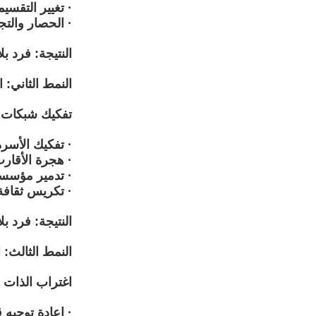
· تغيير التقسي
· الحصار والتج
النتيجة: فرد ب
النمط الثاني: ا
تفكيك شبكات ال
· تفكيك الأسرة
· هجرة الأقار
· تدمير مؤسسات
· تكريس ثقافة
النتيجة: فرد بل
النمط الثالث: 
اغتراب الذات ع
· إعادة توجيه