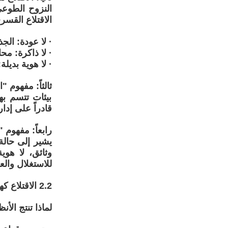
النزوح الطوعي 
الاقتلاع القس
· لا عودة: الج
· لا ذاكرة: مح
· لا هوية بديلة
ثالثاً: مفهوم "
بيئات تتسم ب
قادراً على إدا
رابعاً: مفهوم "اللاعلاق
يشير إلى حالة 
وثائق، لا هو
للاستغلال والع
2.2 الاقتلاع كهدف استراتيجي
لماذا تنتج الأ