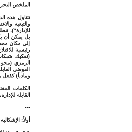
الملخص التجر
تتناول هذه ال
والتبعية والا
للإدارة"). تن
بل يمكن أن يكو
إلى مكان محدد
رئيسية للاقتلا
(تفكيك شبكات 
الرمزي (محو ا
الفوضى القابلة
ومادياً) كفعل
الكلمات المفت
القابلة للإدار
---
أولاً: الإشكالية