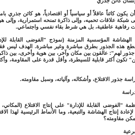
ن يكون كائناً عاقلاً أو سياسياً أو اقتصادياً، هو كائن جذري بام
إلى شبكة علاقات تحميه، وإلى ذاكرة تمنحه استمرارية، وإلى ه
ت رفاهية عاطفية، بل هي شرط بقاء نفسي واجتماعي.
لهشاشة المؤسسية المزمنة (نموذج "الفوضى القابلة للإد
طع هذه الجذور بطرق مباشرة وغير مباشرة. الهدف ليس فقط 
ا جذور لهم": عالقون بين مكان وآخر، بين هوية وأخرى، بين ذاكر
" تكون أكثر قابلية للسيطرة، وأقل قدرة على المقاومة، وأكثر
راسة جذور الاقتلاع، وأشكاله، وآلياته، وسبل مقاومته.
ة "الفوضى القابلة للإدارة" على إنتاج الاقتلاع (المكاني، 
إعادة إنتاج الهشاشة والتبعية، وما الأنماط الرئيسية لهذا الاقتل
مكن مقاومته؟