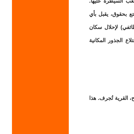
يصعب السيطرة عليها.
متع بحقوق، يقبل بأي
طائفي) لإحلال سكان
اع الجذور المكانية
 القرية تُجرف. هذا