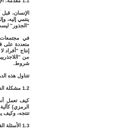
1.1 مقدمة: الإنسان كائن جذري
الإنسان، قبل أ
ينتمي إليه، و
"الجذور" ليس
في مجتمعات ا
متعددة على ق
إنتاج "أفراد ل
من "اللاجذريين
شروط.
تتناول هذه الد
1.2 مشكلة الدراسة
كيف تعمل أنظم
الرمزي) كآلية ل
تنتجه، وكيف ي
1.3 الأسئلة الفرعية