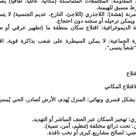
المقاومة: المجتمعات المتماسكة (مكانياً، عائلياً، ثقافياً) 
ط مسبق للهيمنة.
مرنة (هشة): اللاجذري (اللاجئ، النازح، عديم الجنسية) لا يت
ويمكن ترحيله أو سجنه دون احتجاج.
يبة الديموغرافية: اقتلاع سكان منطقة ما (تطهير عرقي أو 
رة الجماعية: لا يمكن السيطرة على شعب بذاكرة قوية. اقتل
"شعباً ينسى".
قتلاع
اقتلاع المكاني
بشكل قسري ونهائي: المنزل يُهدم، الأرض تُصادر، الحي يُمسح،
ي: تهجير السكان عبر العنف المباشر أو التهديد.
 تحت ذرائع مختلفة (تنظيم، أمن، تنمية).
اضي: لصالح مشاريع كبرى أو نخب نافذة.