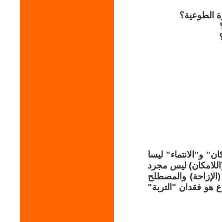
رة الطوعية؟
ن" و"الانتماء" ليسا
اللامكان) ليس مجرد
رة مادية، بل هو جرح وجودي. المصطلح الإسباني Desplazamiento (الإزاحة) والمصطلح
 الاقتلاع هو فقدان "التربة"