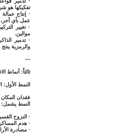
· تدمير قواعد 
تفكيكها هو شر
· إنتاج عمالة 
عمل بأي أجر، 
· تغيير الترك
موالين.
· تدمير الذاك
والرمزية ينتج 
---
ثالثاً: أنماط الا
النمط الأول: ال
فقدان المكان 
النمط يشمل:
· النزوح القسر
· هدم المساكن:
· مصادرة الأر