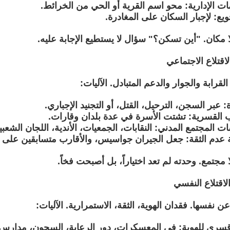
مات الإدارية: محو اسم القرية أو الحي من الخرائط.
ويع: لإجبار السكان على المغادرة.
لا مكان. "أين تسكن؟" سؤال لا يستطيع الإجابة عليه.
لاقتلاع الاجتماعي
قرابة والجوار والدعم المتبادل. الآليات:
: عبر السجن، الترحيل، القتل، أو التجنيد الإجباري.
ب القسرية: تشتت الأسرة في عدة بلدان وقارات.
 المجتمع المدني: النقابات، الجمعيات، الأندية، اللجان الشعبي
 عدم الثقة: جعل الجيران جواسيس، والأقارب متسابقين على ا
ا مجتمع. وحدته لم تعد اختياراً، بل أصبحت فخاً.
الاقتلاع النفسي
ن نفسها. فقدان الهوية، الثقة، الاستمرارية. الآليات:
 قسري للهوية: في المعسكرات، دور الرعاية، السجون، مدارس ا