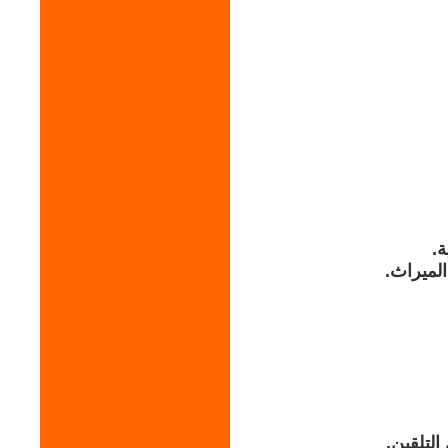
ة.
لميراث.
لتلقين.