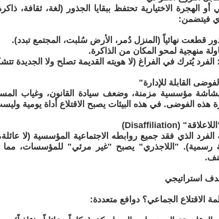
أو الهجرة الاختيارية تحتفظ ببقايا الجذور (لغة، ثقافة، ذاكرة،
ري فيتضمن:
ذور قطعت نهائياً (المنزل دُمر، الأرض سُلبت، المجتمع تبدد).
اولة منهجية لمحو المكان من الذاكرة.
: الفرد يُترك في الفراغ (لا هويته القديمة تصلح ولا الجديدة تتش
الفوضى القابلة للإدارة"
هشاشة مؤسسية مزمنة، وضعف سيادة القانون، وغياب المساءل
رة هذه الفوضى. في هذه البيئات يصبح الاقتلاع أداة يومية وليست
ة" (Disaffiliation)
الفرد الذي فقد جميع روابطه الاجتماعية المؤسسية (لا عائلة،
ية رسمية). "اللاجذري" يصبح "غير مرئي" للمؤسسات، مما
نف.
نظمة الاقتلاع الجماعي؟ دوافع متعددة: