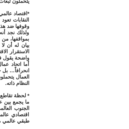
يتحملون تبعات 
*اقتصاد عالمي
النقابات تعود
وقوفها ضد هذه
ولذلك نجد أنه
بمواقفها، من ا
بيان له أن لا
الاستقرار الاق
واضحة يقول ف
أما اتحاد عما
انحرافاً… بل 
العمال يتحملون
النظام ذاته.
* لحظة تقاطع، 
ما يجمع بين ع
الجنوب العالم
اقتصادي عالم
طبقي عالمي 