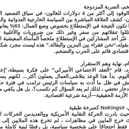
م، الضربة المزدوجة
ارتفاع أسعار الوقود إلى أكثر من 4 دولارات للغالون- في سي
ان- كشف العلاقة المباشرة بين السياسة الخارجية العدوانية والم
العاملة، وهكذا تكون ال
ود،45% قللوا تنقلاتهم من سفر وغير ذلك من ضروريات والأغلبية 
 عبّر أحد المشاركين في الإستطلاع ملخصاً المأساة المعيشية 
قوله،“نحن فقراء بين البنزين والبقالة.” هذه ليست مجرد شكو
اقتصادي قائم على الحرب والتضخم.
ام، نهاية وهم الاستقرار
د، قام “العقد الاجتماعي الأميركي” على فكرة بسيطة،"
ليوم، بدأ هذا الوعد يتلاشى.العمال يعملون أكثر… لكنهم يس
 في ظل ما أدت به سياسات الرئيس ترامب في فترة حكمه
ادخار تختفي ، لذلك لم يعد السؤال كم نكسب؟، بل هل يكفي 
دأ الأزمة الحقيقية—أزمة شرعية اقتصادية.
ة طبقية
ذار، حيث بادرت الحركة النقابية الأمريكية ووالعديدمن الحركات 
ث خرج المايين في مظاهرات ، لم تخرج هذه الملايين إلى
NoKings” فقط احتجاجًا على شخصية سياسية، بل رفضًا لبنية كاملة