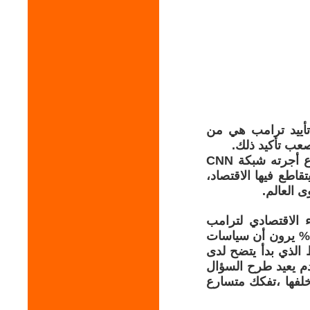
تأييد ترامب هي من
صعب تأكيد ذلك.
التراجع في شعبية الرئيس الأمريكي دونالد ترامب كما ظهرت في استطلاع أجرته شبكة CNN
اطع فيها الاقتصاد،
 العالم.
:31% فقط يؤيدون الأداء الاقتصادي لترامب
طاقم حكمه، و65% يرون أن السياسات الحالية جعلت الوضع أسوأ،وأن 63% يرون أن سياسات
ط الذي بدأ يتضح لدى
م يعيد طرح السؤال
خلفها ،تفكك متسارع