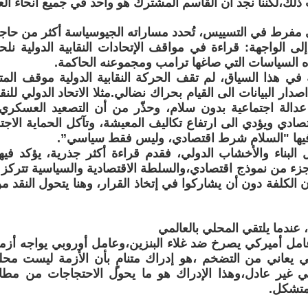
ذلك،لكننا نجد ان القاسم المشترك هو واحد في جميع أنحاء العا
 مفرط في التسييس، تُحدد مساراته الجيوسياسة أكثر من حاج
 إلى الواجهة: قراءة في مواقف الإتحادات النقابية الدولية ن
 السياسات التي صاغها ترامب ومجموعنه الحاكمة.
 في هذا السياق، لم تقف الحركة النقابية الدولية موقف الم
صدار البيانات الى القيام بحراك نضالي.مثلا الاتحاد الدولي للنق
 عدالة اجتماعية بدون سلام، وحذّر من أن التصعيد العسكري
تصادي ويؤدي الى ارتفاع تكاليف المعيشة، وتآكل الحماية الاج
يها "السلام شرط اقتصادي، وليس فقط سياسي”.
ل البناء والأخشاب الدولي، فقدم قراءة أكثر جذرية، يؤكد ف
جزء من نموذج اقتصادي،والسلطة الاقتصادية والسياسية تتركز 
 الكلفة دون أن يشاركوا في إتخاذ القرار، وهنا يتحول النقد م
عندما يلتقي المحلي بالعالمي
امل أميركي يصرخ ضد غلاء البنزين،وعامل أوروبي يواجه أز
ي يعاني من التضخم ،هو إدراك متنامٍ بأن الأزمة ليست مح
ي غير عادل،وهذا الإدراك هو ما يحول الاحتجاجات من مط
متشكل.