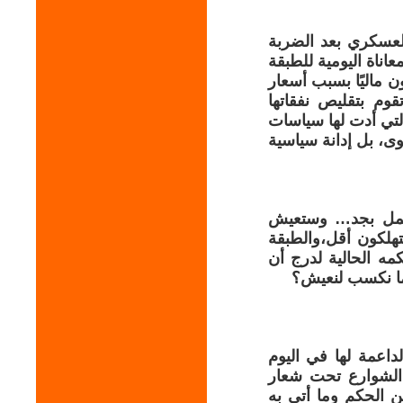
اق التصعيد العسكري بعد الضربة
عاناة اليومية للطبقة
نتيجة في الإستطلاع بخصوص وضع العمال: 63% يعانون ماليًا بسبب أسعار
تقوم بتقليص نفقاتها
التي أدت لها سياسات
ى، بل إدانة سياسية
إعمل بجد… وستعيش
تهلكون أقل،والطبقة
 الحالية لدرج أن
ما نكسب لنعيش؟
الداعمة لها في اليوم
 الشوارع تحت شعار
 من الحكم وما أتى به