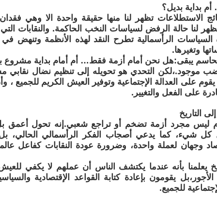
أم بداية بديل؟
ائج الاستطلاعات تظهر لنا منها حقيقة واحدة الا وهي فقدان ا
هر لنا حالة الرفض لسياسات النخب الحاكمة. والنقابات الت
 السياسات الرأسمالية تطرح النقد لهذه الأنظمة وتنهض في
ها وتغيرها.
حاسم يبقى:هل نحن أمام أزمة فقط… أم أمام بداية مشروع ب
ضب موجود.،لكن التحدي هو تحويله إلى تنظيم نضال نقابي م
قوم على العدالة الإجتماعية وتوفير العيش الكريم للجميع ، وأن 
رة على الفعل والتغيير.
لى التاريخ
وم ليس مجرد أزمة تضخم أو تراجع شعبي.إنه تحول أعمق بل 
ل شيء، كما يدعي أصجاب الفكر الرأسمالي الحالي، بل ه
صاد وجهان لعملة واحدة، وضرورة عودة النقابات كفاعل عا
يخ يعلمنا بأنه عندما يكتشف الناس أن عملهم لا يكفي للعيش
أجور،بل يقومون بإعادة كتابة القواعد الإقتصادية والسياسي
إجتماعية للجميع.