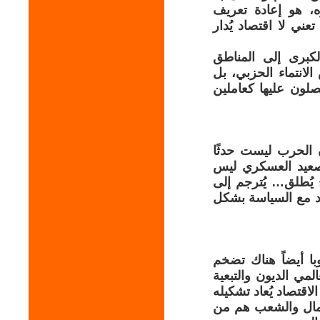
، هو إعادة تعريف
ني لا اقتصاد يُدار
لكبرى إلى المناطق
لانتماء الحزبي، بل
صلون عليها كعاملين
 الحرب ليست حدثًا
تصعيد العسكري ليس
 يُطلق… يُترجم إلى
اد مع السياسة بشكل
با أيضاً هناك تضخم
مي الديون والتبعية
اقتصاد يُعاد تشكيله
لعمال والشعب هم من