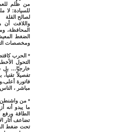
من ظُلم للعم
للسيادة: لا م
لصالح القلة
واللافت أن ه
المحافظة، ومن
الضغط المعيشي
ومخصصات التق
* الحرب كاقتص
التحول الأخط
خارجيًا… بل س
تفصيلاً تقنيا
فاتورة أعلى،و
مباشر ، الناس
* من واشنطن إ
ما يبدو أنه أ
الطاقة ورفع أ
تضاعف آثار الأ
تحت ضغط الحرب