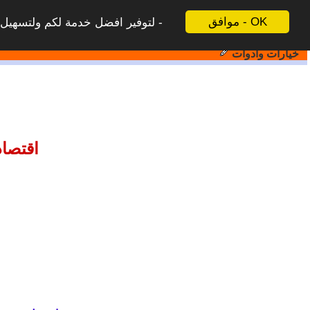
موافق - OK
لتوفير افضل خدمة لكم ولتسهيل ع
خيارات وادوات
اقتصا