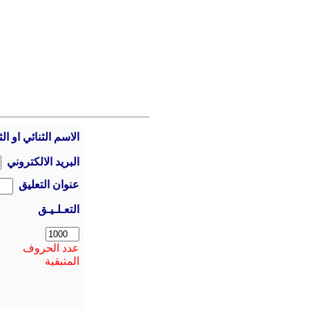
الاسم الثنائي او الث
البريد الالكتروني
عنوان التعليق
التعـلـيـق
عدد الحروف
المتبقية