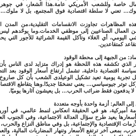
ال خاصة وللشعب الأمريكي عامة.هذا الشعار، في جوهره
لوك… تعني لا سلطة اقتصادية فوق المجتمع، بل لا ملوك… تع
ذه المظاهرات تجاوزت الانقسامات التقليدية،من المدن ا
 العمال الصناعيين إلى موظفي الخدمات.وما يوحّدهم ليس ا
 اليومي، أي الغلاء وتآكل القيمة الشرائية للأجور التي يح
اعد كمتقاعدين.
اد: من الجبهة إلى محطة الوقود
ر الذي تكشفه هذه اللحظة هو إدراك متزايد لدى الناس بأن
ياسة اقتصادية داخلية، تشمل ارتفاع أسعار الوقود بعد ال
ً، بل تجربة يومية تعيد تشكيل الوعيلدى الشعب بأن كل صاروخ
كل توتر جيوسياسي… يعني تضخمًا جديدًا.وهنا يتقاطع الاقتص
 لا يدفعون فقط ضرائب الحرب… بل يعيشون آثارها يوميًا.
لى العالم: أزمة واحدة بأوجه متعددة
زمة أميركية، هو في الحقيقة انعكاس لنمط عالمي، في أورو
سعارها يعيد طرح سؤال العدالة الاجتماعية، وفي الجنوب العال
زمات الإقتصادية والإجتماعية، بل وفي مناطق النزاع والحرب، ال
، بمعى آخر ترتفع الأسعار وتنهار المضاربات المالية، وا