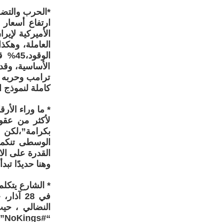
*الحرب والتضخ
الأميركية لإير
الوق
الأساسية، وقد
ترامب وحربه ب
كاملة لنموذج 
* ما وراء الأرق
لأكثر من عقو
بكرامة”،لكن ا
الوسطى تنكمش
القدرة على ال
وهنا حديدًا تب
* الشارع يتكلم، #NoKings كصرخ
في 28 آ
النضالي ، حي
“#