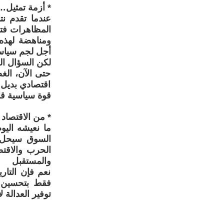
* أزمة تمثيل… 
عندما تقدم نت
المظاهرات فتظ
ومناهضة لهذه
أجل لجم سياسات
لكن السؤال ال
حتى الآن، الغ
اقتصادي بديل ي
قوة سياسية قاد
* من الاقتصاد إ
ما نعيشه الي
السوق سيحل ك
الحرب والاقت
والمستقبل
نعم فإن التار
فقط بتحسين ال
توفير العدالة ل