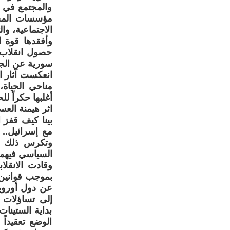
والمجتمع في م
مؤسسات المجت
الاجتماعية، و
وأفقدها قوة ا
حصول انقلاب 
سورية عن الجمهورية
انعكست آثار ا
مناحي الحياة
أغلبها حكراً ل
اثر هيمنة الع
بينا كيف قفز 
مع إسرائيل.. 
وتكرس ذلك أك
السياسي فيهما
وقادت الانقل
بموجب قوانين ا
عن دول أوروبا
إلى تساؤلات ح
الوضع تعقيداً