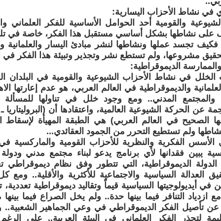
بي..
 في نشاط الأحزاب اليسارية:
لشيوعية والقومية أحد الحوامل الأساسية للفكر العلماني وا
 على نشاطها بشكل أساسي مستقبل هذا الفكر، خاصة في تلك 
 فكيف تجسد عملها ونشاطها لنشر مبادئ اليسار والعلمانية وال
قيق مشروعها، ولم تستطع نشر وتجذير وتبيئة هذا الفكر في ا
والممارسة الديموقراطية:
 الخلل في نشاط الأحزاب الشيوعية والقومية في البلدان الع
لمانية والديموقراطية في العالم العربي، هو عدم إعارتها الا
 والمجتمع المدني.. ومع وجود خلل في تناولها للمسألة ال
ة عن الحركة الشيوعية العالمية، واعتقادها أن (البروليتاريا
ها الصحيح في العالم العربي) هي الطبقة المهيأة لإسقاط ال
شاطها ولم تستطيع التحرر من الجمود العقائدي...
الأسس الفكرية والنظرية للأحزاب القومية والماركسية في 
سية يبين فقدانها لأي برنامج يدعو لبناء مجتمع مدني ودولة 
دولة الديموقراطية، التي تتطور وفق نظام ديموقراطي تع
ق العدالة السياسية والاجتماعية للأكثرية والأقلية.. ومع
ن في أيديولوجيتها السياسية قيماً وتقاليد ديموقراطية تعددية
ازدياد التنافر فيما بينها حدة.. ولم يخل الصراع فيما بينها 
 تأصيل الفكر الديموقراطي في وعي الجماهير الشعبية.. وبال
ليمة لتجذر الفكر العلماني في البيئة العربية.. على الر