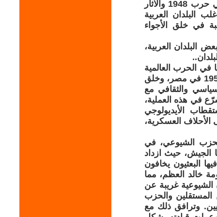
مع ازدياد التناقضات الداخلية، وتزايد الضغوط الناجمة عن هزيمة العرب في حرب 1948 والآثار
ب البلدان العربية
قبة في خلق الأجواء
 البلدان العربية،
لدان..
ا في الحرب العالمية
الثانية على الفاشية، في انتصار حركات التحرر العالمية، وانتصار ثورة يونيو 1952 في مصر، وخلق
سياسي والثقافي مع
رّع في هذه العملية،
تقطاب الأيديولوجي
ى الأحلاف العسكرية،
 الحزب الشيوعي، في
ا الجيش، حيث ازداد
ها البعثيون يخافون
ة خالد العظم، مما
م في بيانات صحفية منذ شباط 1957 معلناً أنّ الشيوعية غريبة عن
ن المستقلين والحزب
ين. وترافق ذلك مع