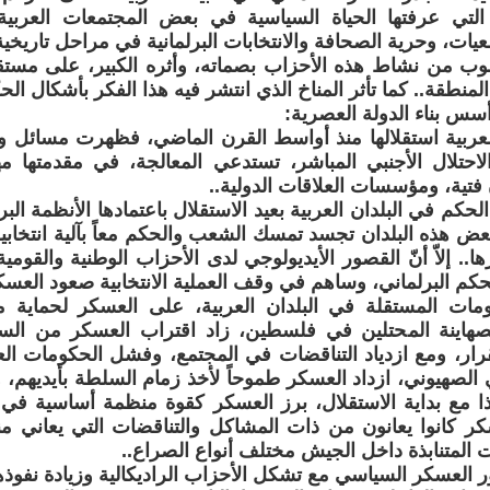
 التي عرفتها الحياة السياسية في بعض المجتمعات العرب
يات، وحرية الصحافة والانتخابات البرلمانية في مراحل تاريخية
وب من نشاط هذه الأحزاب بصماته، وأثره الكبير، على مستق
لمنطقة.. كما تأثر المناخ الذي انتشر فيه هذا الفكر بأشكال الحك
أسس بناء الدولة العصرية:
العربية استقلالها منذ أواسط القرن الماضي، فظهرت مسائل و
لاحتلال الأجنبي المباشر، تستدعي المعالجة، في مقدمتها 
ن فتية، ومؤسسات العلاقات الدولية..
حكم في البلدان العربية بعيد الاستقلال باعتمادها الأنظمة البرل
بعض هذه البلدان تجسد تمسك الشعب والحكم معاً بآلية انتخابية
ا.. إلاّ أنّ القصور الأيديولوجي لدى الأحزاب الوطنية والقو
حكم البرلماني، وساهم في وقف العملية الانتخابية صعود العسك
مات المستقلة في البلدان العربية، على العسكر لحماية 
صهاينة المحتلين في فلسطين، زاد اقتراب العسكر من الس
رار، ومع ازدياد التناقضات في المجتمع، وفشل الحكومات الع
 الصهيوني، ازداد العسكر طموحاً لأخذ زمام السلطة بأيديهم، 
ذا مع بداية الاستقلال، برز العسكر كقوة منظمة أساسية في ا
سكر كانوا يعانون من ذات المشاكل والتناقضات التي يعاني م
ت المتنابذة داخل الجيش مختلف أنواع الصراع..
ر العسكر السياسي مع تشكل الأحزاب الراديكالية وزيادة نفوذه