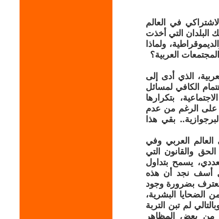
لاشتراكي في العالم
البلدان التي أخذت
ديموقراطية، ولماذا
لمجتمعات العربية؟
ربية، الذي أدى إلى
هتمام الكافي لمسائل
اجتماعية، بتكرارها
 ـ على الرغم من عدم
برجوازية.. بقي هذا
العالم العربي وفي
الحق والقانون التي
ددي، يسمح بتداول
 كل أسف نجد أن هذه
، تعترف بضرورة وجود
من الضحايا البشرية،
تالي لم تبن التربة
غم من بعض المظاهر