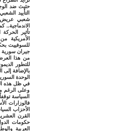
تزايد الصراع
حثيث ضد الوج
التأييد الشعب
الاندماجية.. ك
تأثير الحركة
للسوفييت بحكو
جيران سورية 
من هذا العرض ي
للتطور الديمو
بالإضافة إلى ا
الوحدة السوري
في ظل هذه الظر
وعلى الرغم من
السياسة توقفاً
فالوزارات الأ
الأحزاب السيا
القرن العشرين
حكومات الدول
العربية والو