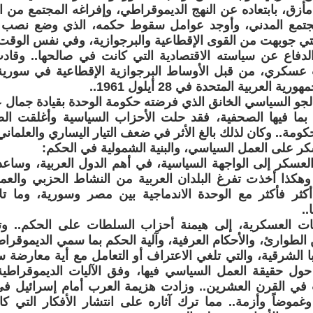
أزق، بابتعاده عن النهج الديموقراطي، وإفراغه المجتمع من
مع المدني، وأوجد عوامل سقوط حكمه، الذي وضع نصب عين
التي جوبهت من القوى الإقطاعية والبرجوازية، وفي نفس الوقت 
لدفاع عن سياسته الاقتصادية التي كانت في صالحها.. وقاد
عسكري، من قبل الأوساط البرجوازية الإقطاعية في سورية، 
 العربية المتحدة في 28 أيلول 1961..
لجو السياسي الخانق الذي فرضته حكومة الوحدة بقيادة جمال ع
، بما فيها الصحفية، فقد حلت الأحزاب السياسية وأغلقت
لحكومة.. وكان لذلك بالغ الأثر في ضعف التيار اليساري والعلماني
سكر على العمل السياسي، والبنية الشمولية في الحكم:
العسكر إلى الواجهة السياسية، في أهم الدول العربية، وسا
وهكذا أخذت تفرغ البلدان العربية من النشاط الحزبي والع
ثر فأكثر مع الوحدة الاندماجية بين مصر وسورية، وما تلا
..
ابات العسكرية، إلى هيمنة أحزاب السلطات على الحكم.. وت
لطوارئ، والأحكام العرفية، وآلية الحكم بما سمي الديموقراطي
 الشرقية، والتي تلغي الاعتراف أو التعامل مع أية معارضة سي
ول حقيقة العمل السياسي فيها، وفق الآليات الديموقراطية ا
 وغموضاً وأزمة.. مما ترك آثاره على انتشار الأفكار التي كا