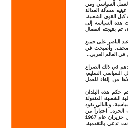
 العمل السياسي ومن
يه مسألة العدالة
كبل القوى الشعبية،
ت هذه السياسة إلى
تم بنتيجته انفصال
بد الناصر على جميع
 الصحف، وأصبحت في
 في العالم العربي..
عدهم في ذلك الصراع
مل السياسي السليم،
ها من إلغاء للعمل
م حكم هذه البلدان
ة الشعبية، المنقولة
اسية، وبالتالي تقود
لحرة.. اعتباراً من
بداية الستينات في القرن العشرين.. وزادت هزيمة العرب أمام إسرائيل في حزيران عام 1967
نت تدعى بالتقدمية،