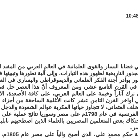
قضايا اليسار والقوى العلمانية في العالم العربي من المفيد
ذور التاريخية لظهور هذه التيارات، وإلى آلية تطورها وتبييئها ف
ر بوادر أجنة الفكر العلماني والديموقراطي واليساري في الع
 في القرن التاسع عشر، ومن المعروف أنّ هذا العصر حل في 
 ترك آثاراً وخيمة على العالم العربي، على كافة الأصعدة، الاق
في أواخر القرن الثامن عشر كانت الأغلبية الساحقة من أجزاء 
ف العثماني، لا تتجاوز حياتها الفكرية عوالم الشعوذة والدجل 
تركت الحملة الفرنسية في عام 1798م على مصر وسوريا نتائج 
تكاك بعض المتعلمين المصريين بالعلماء الذين اصطحبهم نابلي
ر..
ثم حلت مرح