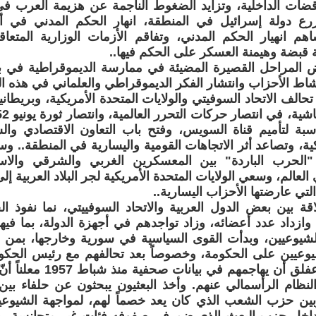
رع دولة إسرائيل في المنطقة، انهار الحكم المدني في أغل
هم انهيار الحكم المدني، وتفاقم الأزمات الوزارية المتعا
ة قبضة وهيمنة العسكر على الحكم فيها..
المراحل القصيرة المضيئة في ممارسة الديموقراطية في بعض
اط الأحزاب وانتشار الفكر الديموقراطي والعلماني في هذه الب
حالف الاتحاد السوفيتي والولايات المتحدة الأمريكية، وبريطاني
بة لتأميم قناة السويس، وفتح باب التعاون الاقتصادي وال
ية، وتصاعد أثر الاتجاهات القومية واليسارية في المنطقة.. وس
 "الحرب الباردة" بين المعسكرين الغربي والشرقي والاس
عالم، وسعي الولايات المتحدة الأمريكية لجر البلاد العربية إل
لتي عارضتها الأحزاب اليسارية..
قة بين بعض الدول العربية والاتحاد السوفييتي، نما نفوذ
ازداد عدد أعضائه، وزاد تواجدهم في أجهزة الدولة، بما فيه
شيوعيين، وبدأت القوى السياسية في سورية وخارجها، بمن في
وعيين على الحكومة، وخصوصاً بعد تحالفهم مع رئيس الحكوم
حدا بـميشيل عفلق أن يهاجمه
لنظام الرأسمالي عنهم. وأخذ البعثيون يبحثون عن حلفاء بي
بين حزب الشعب الذي كان يعد خصماً لهم، لمواجهة الشيوعي