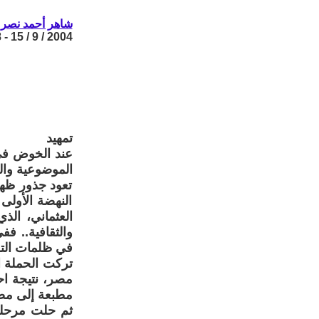
شاهر أحمد نصر
2004 / 9 / 15 - 10:48
تمهيد
عند الخوض في 
الموضوعية والج
تعود جذور ظهو
النهضة الأولى
العثماني، الذي
والثقافية.. ف
في ظلمات التخل
مصر، نتيجة اح
مطبعة إلى مص