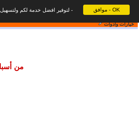
موافق - OK
لتوفير افضل خدمة لكم ولتسهيل ع
خيارات وادوات
من أسباب