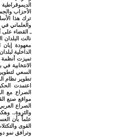
الديموقراطية
الأحزاب والجمع
ترك هذا الأسل
والعلماني في ا
ـ القضاء على 
نالت البلدان 
معهودة إبان ا
الداخلية لبلدا
تميزت أنظمة ال
الانتخابية في 
السعي لتطويره
تطوير نظام ال
اعتمدت الحكو
الصراع مع ال
مواقع صنع الق
الصراع العربي
والثروة.. وهك
علماً بأن الع
القوى والتكتلا
وترافق نمو دو