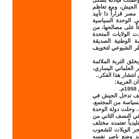
وعملت قيادته بشكل
 الجيش، ومع تعاظم
صر قراراً ذا تأييد
 البعث في أواخر عام 1957 يدعون إلى الوحدة السياسية
فاً على مصالحها، من
 الولايات المتحدة
ام 1957 لاستبدال الحكومة الوطنية الصديقة
طر الشيوعي لتخويف
خلق التربة الملائمة
العلماني اليساري،
نتشار هذا الفكر..
ن العربية:
.
وقف تدخل الجيش في
 السياسة من المجتمع.
 وحلت دولة الوحدة
في النصف الثاني من
ليدياً تعتمده مختلف
جر الويلات للشعوب
لقد وضع ناصر نفسه