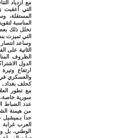
التي أعقبت ز
المستقلة، وسا
المناسبة لتقوي
تخلل ذلك بعض 
التي تميزت بنش
وساعد انتصار ت
الظروف المناس
الدول الاشتراك
ارتفاع وتيرة
والعسكري في ال
كحلف بغداد.. ا
مع تطور العلا
سورية خاصة، و
عدد الضباط ال
من هيمنة الشي
العرب غرابة ا
الوطني، بل و