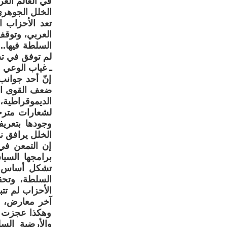
في العالم العر
الخلل الجوهري
تعد الأحزاب ا
العربي، وتوقف
السلطة فيها..
لم توفق في تح
ـ غياب الوعي 
إنّ أحد جوانب
ضعف القوى الع
الديموقراطية،
لشعارات مترجم
وجودها بتعريف
الخلل يرافق ن
إن التمعن في 
برامجها السيا
تشكل أساس ال
السلطة، وتحقي
الأحزاب لم تتب
آخر معارض، مع 
وهكذا عجزت عن
والأرضية الس