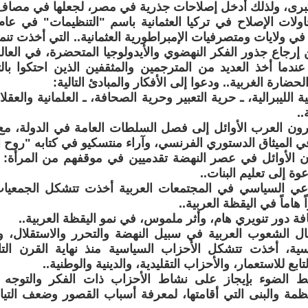
رى، ولذلك أدخل إصلاحات جذرية في مصر، لجعلها في مصاف ا
في ولايات ومتصرفيات الإمبراطورية العثمانية.. التي أخذت تن
 إرجاع جذور الفكر النهضوي والأيدولوجيا المتحضرة، في العال
ندما أخذ العديد من المترجمين والمثقفين الذين احتكوا بالث
حضارة الغربية.. ودعوا إلى الأفكار والمبادئ التالية:
ة الليبرالية، ـ حرية التعبير وحرية الصحافة، ـ العلمانية والعقل
..
رون العرب الأوائل إلى فصل السلطات العامة في الدولة، مع
ي الميثاق الدستوري الفرنسي، وآراء منتسكيو في كتابه "روح ا
ن الأوائل في عصر النهضة تقدميين في موقفهم من المرأة: 
وة إلى تعليم البنات..
عي السياسي في المجتمعات العربية أخذت تتشكل الجمعيات ا
 هاماً في اليقظة العربية..
ة دور تنويري هام، وأثر ملموس، في نمو اليقظة العربية..
ل الشعوب العربية في سبيل النهضة والتحرر والاستقلال، و
ياسية، أخذت تتشكل الأحزاب السياسية منذ نهاية القرن 
تابع للاستعمار، والأحزاب التقليدية، والدينية والوطنية..
 الضوء بإيجاز على نشاط الأحزاب ذات الفكر والتوجه ا
أنظمة والبنى التي أقامتها، لمعرفة أسباب القصور وضعف التيا