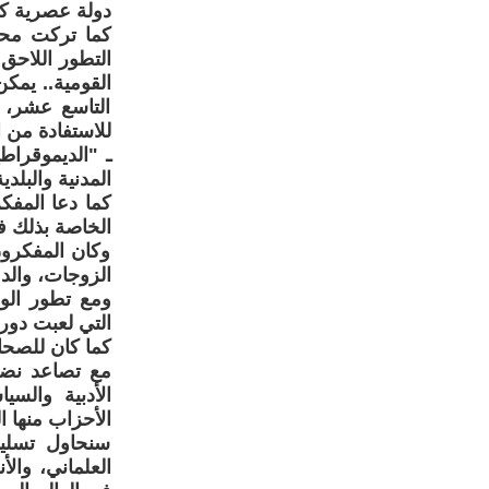
دولة عصرية كب
التطور اللاحق 
القومية.. يمكن
التاسع عشر، ع
للاستفادة من ال
ـ "الديموقراطي
المدنية والبلدية
كما دعا المفك
الخاصة بذلك ف
وكان المفكرو
الزوجات، والدع
ومع تطور الو
التي لعبت دوراً
كما كان للصحاف
مع تصاعد نضا
الأدبية والس
الأحزاب منها ال
سنحاول تسليط
العلماني، وال