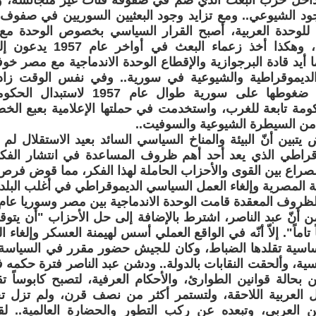
 داخل حزب البعث الذي ضم في صفوفه فئات غير متجانسة، 
ود الشيوعي.. ومع تزايد وجود البعثيين السوريين في صفوف
ي للوحدة العربية، أصبح القرار السياسي بخصوص الوحدة مع م
شعبي عريض، وهكذا أخذ زعماء
ما أيد قادة البرجوازية والإقطاع الوحدة الاندماجية مع مصر خو
 الديموقراطية والشيوعية في سورية.. وفي نفس الوقت زادت
الأمريكية من ضغوطها على سورية طوال ع
مة تابعة للغرب، واستخدمت في حملتها الإعلامية بعبع الخ
من السيطرة الشيوعية والسوفيت..
تبين أنّ البيئة والمناخ السياسي السائد بعيد الاستقلال لم ي
قراطي الذي يعد أحد أهم ظروف المساعدة في انتشار الفكر 
لصراع بين القوى والأحزاب الحاملة لهذا الفكر، مما قوض فرص ا
ة المصرية وإلغاء العمل السياسي الديموقراطي في أغلب البلدا
وف المعقدة قامت الوحدة الاندماجية بين مصر وسوريا عام 1958م
 أنّ عبد الناصر، اشترط بالإضافة إلى حل الأحزاب "أن يت
 تاماً". إلاّ أنّه في الواقع العملي أسس لهيمنة العسكر وإلغاء
ساسية تقلدها الضباط، وكان للجيش حضور مقرر في السياسة.
سية، وألحقت النقابات بالدولة.. ودشن عبد الناصر فترة حكمه 
 بحالة قوانين الطوارئ، والأحكام العرفية، لتصبح كابوساً تق
 العربية اللاحقة، ولتستمر أكثر من نصف قرن، ولم تزل ت
طن العربي، وتبعده عن ركب التطور والحضارة العالمية.. 