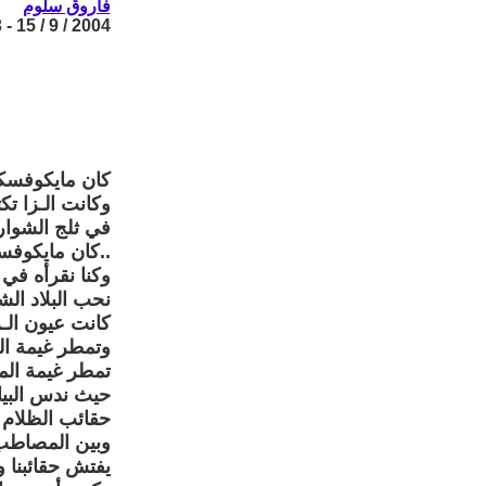
فاروق سلوم
2004 / 9 / 15 - 10:43
كان مايكوفسك
وكانت الـزا تك
في ثلج الشوار
..كان مايكوفسك
وكنا نقرأه في 
نحب البلاد ال
كانت عيون الـز
وتمطر غيمة ا
تمطر غيمة ال
حيث ندس البيا
حقائب الظلام ا
وبين المصاطب 
يفتش حقائبنا و