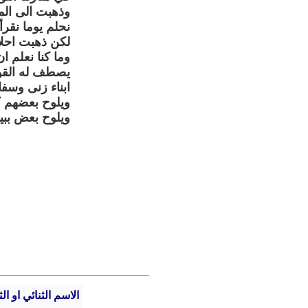
وذهبت الى الم
نحلم يوما نقرأ
لكن ذهبت احلا
وما كنا نعلم ا
يصطف له القواد
ابناء زنى وسف
ويلوح بعضهم كذ
ويلوح بعض ببيان
الاسم الثنائي او الث