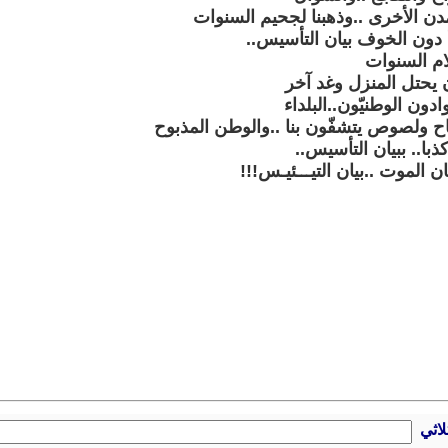
دن الأخرى ..وذهبنا لجحيم السنوات
 دون الخوف بيان التأسيس..
م السنوات
ن يحتل المنزل وغد آخر
ون الوطنيّون..البلداء
اح ولصوص يتشفّون بنا ..والوطن المذبوح
با.. ببيان التأسيس..
 الموت ..بيان التيـــئيـس!!!
لاثي