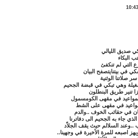
ي صديق الليالي
تب البكاء
ع التي لم تنكفئ
ي في بيتنايتصفح البيان
سر صلاتنا الوثنية
شغيلة وهي تبكي في قبضة الجحيم
ا تنير طريق البنطلون
لمواعيد في مقهى الكومسمول
مواعيد في مقهى على الشط
ن في حقائب الخوف ..والدم
لذي جاء به الجحيم الى دفاترنا
..وعند السلالم حيث يقف الجلاّد
يهز اصبعه للمرة الأخيرة في وجهينا..