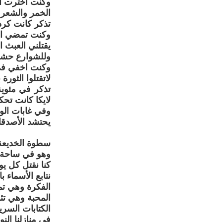
وكنت أخترت ا
الخمر والشعر 
تذكر كانت كرد
وكنت تمضي الى 
يقتلني العبث ا
وللشوارع حشد 
وكنت اخفي في 
لاتقتلوا الثورة 
تذكر في مئوية
لايكا كانت تحك
وفي غابات الو
يحتشد الأصدقا
سطوة الخديعة
وهو في ساحة ا
كنا نقتل كل ي
نتابع الأسماء ب
الفكرة وهي تم
المحبة وهي تئ
الكتابات السري
في منازلنا الن