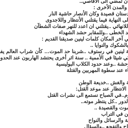
ن تمضي الى الأقاصي..
والمدن الأخرى :
ستان قصيدة وكان الأنصار حاشية النار
النهاية فيما يقتلني الأنتظار واللاجدوى
للانهائي ..يقتلني ان اعدد للنهر صفات الشطآن
الخطى ..وللمقابر حشد الشهداء
آخر المكان كلمات لينين صديقنا القديم :
بالشكوك والنوايا ..
 لينين في رستوف ..شربنا حد الموت… كأن شراب العالم يفنى
ي شيئا في الأممية .. سنة اثر أخرى يحتشد الهاربون عند الحدود
حشة ..وعند حدود الكلاب البوليسية
ء عند سطوة المهربين والقتلة
 والغش ..خديعة الوطن
لانتظار عند موعد القتل:
وم..في الصباح نستمع الى نشرات القتل
الدور ..كل ينتظر موته..
وت والقصيدة ..
ن في التراب
ة والرسائل والنواح
واح والتفجع ..والسؤال