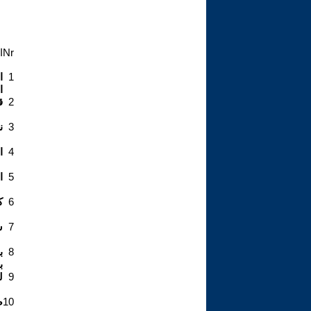
Nr
ا
1
ا
ا
2
ق
3
ن
4
ا
5
ا
6
ك
7
س
8
ب
ب
9
ل
10
ص