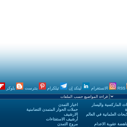
RSS
الانستغرام
لينكد إن
تيلكرام
بنترست
بلوكر
ث الماركسية واليسار
اخبار التمدن
ة
حملات الحوار المتمدن التضامنية
حاث العلمانية في العالم
الارشيف
أرشيف الاستفتاءات
اهضة عقوبة الاعدام
مروج التمدن