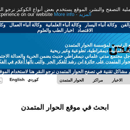
ة التصفح والنشر، الموقع يستخدم بعض أنواع الكوكيز نرجو النق
More info - المزيد
experience on our website
الفن
-
وكالة أنباء اليسار
-
وكالة أنباء العلمانية
-
وكالة أنباء العمال
-
وكا
الاقتصاد
-
اخبار الطب والعلوم
 الرئيسي لمؤسسة الحوار المتمدن
، علمانية، ديمقراطية، تطوعية وغير ربحية
ل مجتمع مدني علماني ديمقراطي حديث يضمن الحرية والعدالة الاجتم
حوار المتمدن على جائزة ابن رشد للفكر الحر والتى نالها أعلام في الفك
م مشاكل تقنية في تصفح الحوار المتمدن نرجو النقر هنا لاستخدام الموقع
كوردي
English
الاخبار
مراكز
الحوار المتمدن
ابحث في موقع الحوار المتمدن