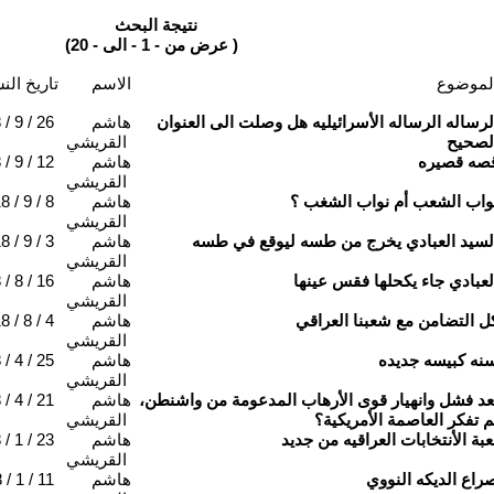
نتيجة البحث
(عرض من - 1 - الى - 20 )
لموضوع
الاسم
تاريخ الن
لرساله الرساله الأسرائيليه هل وصلت الى العنوان
هاشم
/ 9 / 26
لصحيح
القريشي
صه قصيره
هاشم
/ 9 / 12
القريشي
واب الشعب أم نواب الشغب ؟
هاشم
8 / 9 / 8
القريشي
لسيد العبادي يخرج من طسه ليوقع في طسه
هاشم
8 / 9 / 3
القريشي
لعبادي جاء يكحلها فقس عينها
هاشم
/ 8 / 16
القريشي
ل التضامن مع شعبنا العراقي
هاشم
8 / 8 / 4
القريشي
نه کبیسه جديده
هاشم
/ 4 / 25
القريشي
عد فشل وانهيار قوى الأرهاب المدعومة من واشنطن،
هاشم
/ 4 / 21
م تفكر العاصمة الأمريكية؟
القريشي
عبة الأنتخابات العراقيه من جديد
هاشم
/ 1 / 23
القريشي
راع الديكه النووي
هاشم
/ 1 / 11