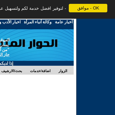
موافق - OK
لتوفير افضل خدمة لكم ولتسهيل عملي
أخبار عامة
-
وكالة أنباء المرأة
-
اخبار الأدب و
الموقع
يسارية
"من أج
حاز ال
إذا لديك
الزوار
اضافة/خدمات
بحث/الارشيف