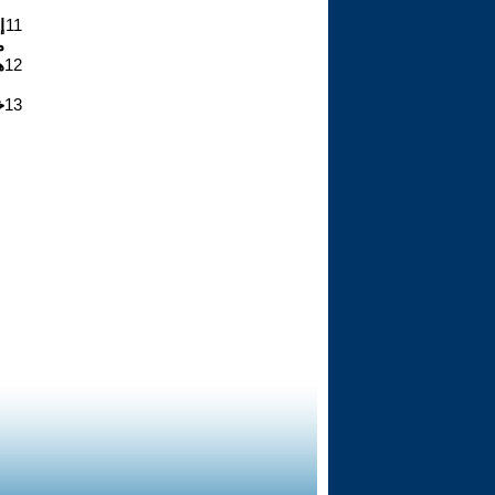
11
إ
م
12
ه
13
خ