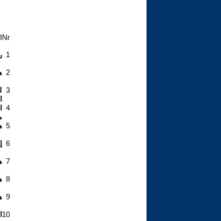
Nr
ا
1
ر
2
ه
3
ل
ا
4
ا
م
5
ه
6
إ
7
ه
8
ه
9
ه
10
ا