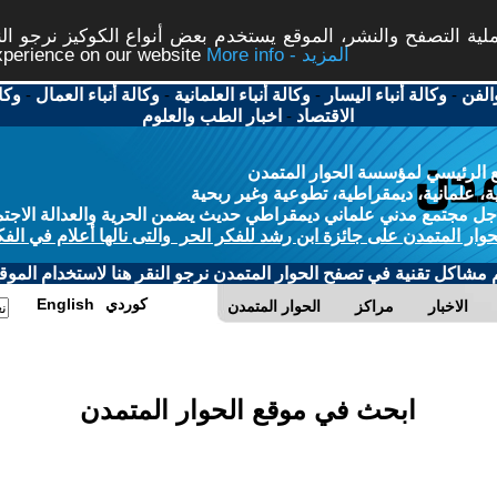
ة التصفح والنشر، الموقع يستخدم بعض أنواع الكوكيز نرجو النق
More info - المزيد
experience on our website
الفن
-
وكالة أنباء اليسار
-
وكالة أنباء العلمانية
-
وكالة أنباء العمال
-
وكا
الاقتصاد
-
اخبار الطب والعلوم
 الرئيسي لمؤسسة الحوار المتمدن
، علمانية، ديمقراطية، تطوعية وغير ربحية
ل مجتمع مدني علماني ديمقراطي حديث يضمن الحرية والعدالة الاجتم
حوار المتمدن على جائزة ابن رشد للفكر الحر والتى نالها أعلام في الفك
م مشاكل تقنية في تصفح الحوار المتمدن نرجو النقر هنا لاستخدام الموقع
كوردي
English
الاخبار
مراكز
الحوار المتمدن
ابحث في موقع الحوار المتمدن