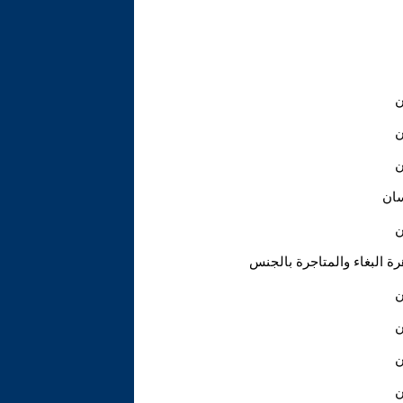
ن
ن
ن
سان
ن
ة البغاء والمتاجرة بالجنس
ن
ن
ن
ن