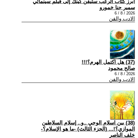
أبرز كتّاب الرعب ستيفن كينك إلى فيلم سينمائي
سمير حنا خمورو
2026 / 8 / 6
الادب والفن
(37) هل اكتمل الهرم؟!!!
صالح محمود
2026 / 8 / 6
الادب والفن
(38) بين اسلام الوحي ..و.. إسلام السلاطين
الموازي؟!... (الجزء الثالث) -ما هو الإسلام؟-
خلف الناصر