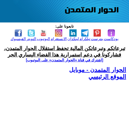
تابعونا على:
بودكاست
بنترست
تيلكرام
لينكدإن
الانستغرام
اليوتيوب
التويتر
الفيسبوك
تبرعاتكم وتبرعاتكن المالية تحفظ استقلال الحوار المتمدن،
فشاركونا في دعم استمرارية هذا الفضاء اليساري الحر
[اشترك في قناة ‫«الحوار المتمدن» على اليوتيوب]
الحوار المتمدن - موبايل
الموقع الرئيسي