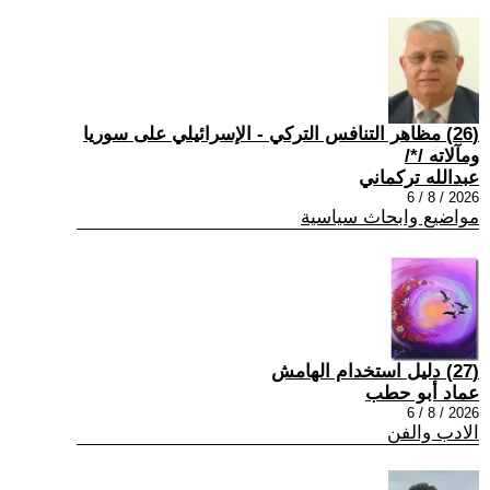
(26) مظاهر التنافس التركي - الإسرائيلي على سوريا
ومآلاته /*/
عبدالله تركماني
2026 / 8 / 6
مواضيع وابحاث سياسية
(27) دليل استخدام الهامش
عماد أبو حطب
2026 / 8 / 6
الادب والفن