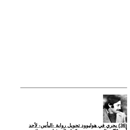
(36) يجري في هوليوود تحويل رواية -اليأس- لأحد