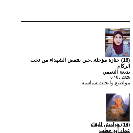
(18) جنازة مؤجلة..حين ينتفض الشهداء من تحت
الركام
بديعة النعيمي
2026 / 8 / 6
مواضيع وابحاث سياسية
(19) هوامش للبقاء
عماد أبو حطب