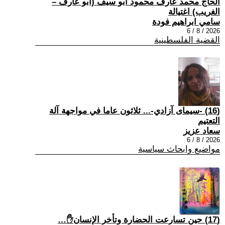
الحاج محمد عارف محمود أبو سيف (أبو عارف –
الغريب) اغتيالة
سامي ابراهيم فودة
2026 / 8 / 6
القضية الفلسطينية
(16) -سيمای آزادي-... ثلاثون عاما في مواجهة آلة
التعتيم
سعاد عزيز
2026 / 8 / 6
مواضيع وابحاث سياسية
(17) حين تسارعت الحضارة وتأخر الإنسان✋…