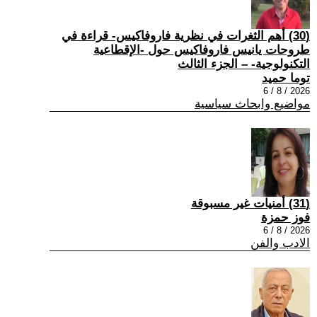
(30) أهم الثغرات في نظرية فاروفاكيس- قراءة في
طروحات يانيس فاروفاكيس حول -الإقطاعية
التكنولوجية- – الجزء الثالث
توما حميد
2026 / 8 / 6
مواضيع وابحاث سياسية
(31) أمنيات غير مسبوقة
فوز حمزة
2026 / 8 / 6
الادب والفن