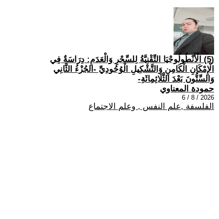
(5) الْأَنْطُولُوجْيَا التِّقْنِيَّةُ لِلسِّحْرِ وَالْعَدَمِ: دِرَاسَةٌ فِي
الْإِمْكَانِ الْكَامِنِ وَالتَّشْكِيلِ الْوُجُودِيِّ -الجُزْءُ الثَّانِي
وَالسِّتُّونَ بَعْدَ الثَّلَاثِمِائَةِ-
حمودة المعناوي
2026 / 8 / 6
الفلسفة ,علم النفس , وعلم الاجتماع