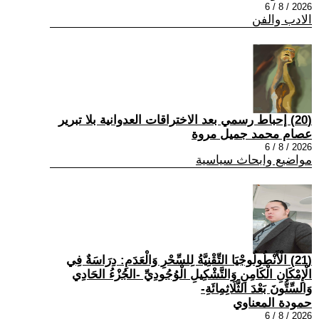
2026 / 8 / 6
الادب والفن
(20) إحباط رسمي بعد الاختراقات العدوانية بلا تبرير
عصام محمد جميل مروة
2026 / 8 / 6
مواضيع وابحاث سياسية
(21) الْأَنْطُولُوجْيَا التِّقْنِيَّةُ لِلسِّحْرِ وَالْعَدَمِ: دِرَاسَةٌ فِي
الْإِمْكَانِ الْكَامِنِ وَالتَّشْكِيلِ الْوُجُودِيِّ -الجُزْءُ الحَادِي
وَالسِّتُّونَ بَعْدَ الثَّلَاثِمِائَةِ-
حمودة المعناوي
2026 / 8 / 6