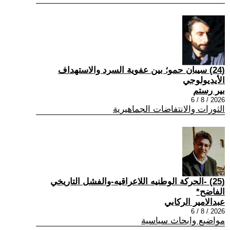
(24) سيبان حمو؛ بين عفوية السرد والاستهداف
الأيديولوجي
بير رستم
2026 / 8 / 6
الثورات والانتفاضات الجماهيرية
(25) -الحركة الوطنيه اللاعراقيه-والفشل التاريخي
الفاضح*
عبدالامير الركابي
2026 / 8 / 6
مواضيع وابحاث سياسية